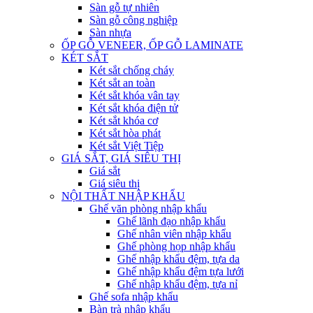
Sàn gỗ tự nhiên
Sàn gỗ công nghiệp
Sàn nhựa
ỐP GỖ VENEER, ỐP GỖ LAMINATE
KÉT SẮT
Két sắt chống cháy
Két sắt an toàn
Két sắt khóa vân tay
Két sắt khóa điện tử
Két sắt khóa cơ
Két sắt hòa phát
Két sắt Việt Tiệp
GIÁ SẮT, GIÁ SIÊU THỊ
Giá sắt
Giá siêu thị
NỘI THẤT NHẬP KHẨU
Ghế văn phòng nhập khẩu
Ghế lãnh đạo nhập khẩu
Ghế nhân viên nhập khẩu
Ghế phòng họp nhập khẩu
Ghế nhập khẩu đệm, tựa da
Ghế nhập khẩu đệm tựa lưới
Ghế nhập khẩu đệm, tựa nỉ
Ghế sofa nhập khẩu
Bàn trà nhập khẩu