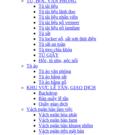
TỦ, HỘC VĂN PHÒNG
Tủ tài liệu
Tủ tài liệu lãnh đạo
Tủ tài liệu nhân viên
Tủ tài liệu gỗ verneer
Tủ tài liệu gỗ lamilate
Tủ sắt
Tủ locker gỗ, sắt sơn tĩnh điện
Tủ sắt an toàn
Tủ treo chìa khóa
TỦ GIẦY
Hộc, tủ phụ, góc nối
Tủ áo
Tủ áo văn phòng
Tủ áo bằng sắt
Tủ áo bằng gỗ
KHU VỰC LỄ TÂN, GIAO DỊCH
Backdrop
Bàn quầy lễ tân
Quầy giao dịch
Vách ngăn bàn làm việc
Vách ngăn hòa phát
Vách ngăn bàn fami
Vách ngăn bàn khung nhôm
Vách ngăn trên mặt bàn