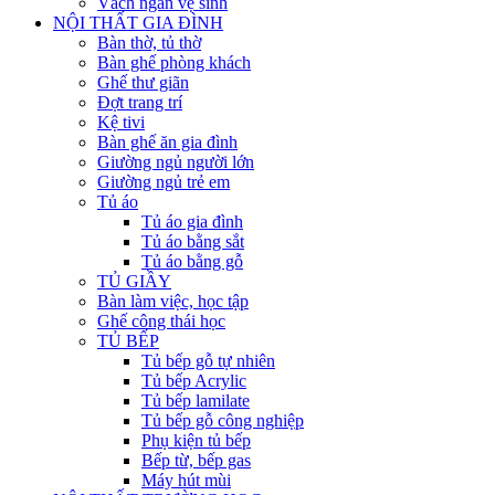
Vách ngăn vệ sinh
NỘI THẤT GIA ĐÌNH
Bàn thờ, tủ thờ
Bàn ghế phòng khách
Ghế thư giãn
Đợt trang trí
Kệ tivi
Bàn ghế ăn gia đình
Giường ngủ người lớn
Giường ngủ trẻ em
Tủ áo
Tủ áo gia đình
Tủ áo bằng sắt
Tủ áo bằng gỗ
TỦ GIẦY
Bàn làm việc, học tập
Ghế công thái học
TỦ BẾP
Tủ bếp gỗ tự nhiên
Tủ bếp Acrylic
Tủ bếp lamilate
Tủ bếp gỗ công nghiệp
Phụ kiện tủ bếp
Bếp từ, bếp gas
Máy hút mùi