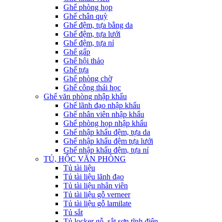
Ghế phòng họp
Ghế chân quỳ
Ghế đệm, tựa bằng da
Ghế đệm, tựa lưới
Ghế đệm, tựa nỉ
Ghế gấp
Ghế hội thảo
Ghế tựa
Ghế phòng chờ
Ghế công thái học
Ghế văn phòng nhập khẩu
Ghế lãnh đạo nhập khẩu
Ghế nhân viên nhập khẩu
Ghế phòng họp nhập khẩu
Ghế nhập khẩu đệm, tựa da
Ghế nhập khẩu đệm tựa lưới
Ghế nhập khẩu đệm, tựa nỉ
TỦ, HỘC VĂN PHÒNG
Tủ tài liệu
Tủ tài liệu lãnh đạo
Tủ tài liệu nhân viên
Tủ tài liệu gỗ verneer
Tủ tài liệu gỗ lamilate
Tủ sắt
Tủ locker gỗ, sắt sơn tĩnh điện