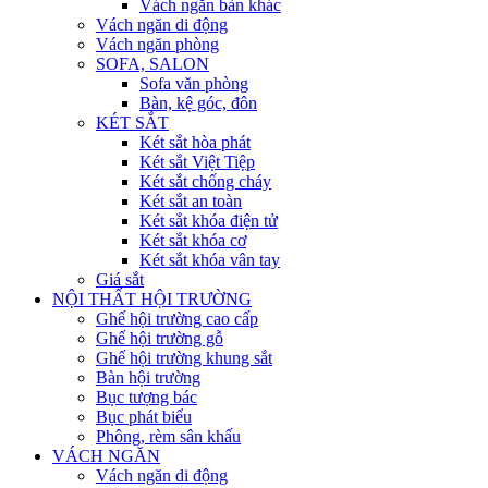
Vách ngăn bàn khác
Vách ngăn di động
Vách ngăn phòng
SOFA, SALON
Sofa văn phòng
Bàn, kệ góc, đôn
KÉT SẮT
Két sắt hòa phát
Két sắt Việt Tiệp
Két sắt chống cháy
Két sắt an toàn
Két sắt khóa điện tử
Két sắt khóa cơ
Két sắt khóa vân tay
Giá sắt
NỘI THẤT HỘI TRƯỜNG
Ghế hội trường cao cấp
Ghế hội trường gỗ
Ghế hội trường khung sắt
Bàn hội trường
Bục tượng bác
Bục phát biểu
Phông, rèm sân khấu
VÁCH NGĂN
Vách ngăn di động