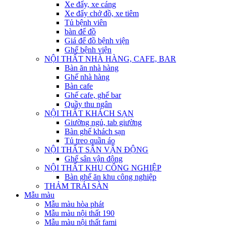
Xe đẩy, xe cáng
Xe đẩy chở đồ, xe tiêm
Tủ bệnh viên
bàn để đồ
Giá để đồ bệnh viện
Ghế bệnh viện
NỘI THẤT NHÀ HÀNG, CAFE, BAR
Bàn ăn nhà hàng
Ghế nhà hàng
Bàn cafe
Ghế cafe, ghế bar
Quầy thu ngân
NỘI THẤT KHÁCH SẠN
Giường ngủ, tab giường
Bàn ghế khách sạn
Tủ treo quần áo
NỘI THẤT SÂN VẬN ĐỘNG
Ghế sân vận động
NỘI THẤT KHU CÔNG NGHIỆP
Bàn ghế ăn khu công nghiệp
THẢM TRẢI SÀN
Mẫu màu
Mẫu màu hòa phát
Mẫu màu nội thất 190
Mẫu màu nội thất fami