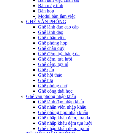
Bàn làm việc chân sắt
Bàn máy tính
Bàn họp
Modul bàn làm việc
GHẾ VĂN PHÒNG
Ghế lãnh đạo cao cấp
Ghế lãnh đạo
Ghế nhân viên
Ghế phòng họp
Ghế chân quỳ
Ghế đệm, tựa bằng da
Ghế đệm, tựa lưới
Ghế đệm, tựa nỉ
Ghế gấp
Ghế hội thảo
Ghế tựa
Ghế phòng chờ
Ghế công thái học
Ghế văn phòng nhập khẩu
Ghế lãnh đạo nhập khẩu
Ghế nhân viên nhập khẩu
Ghế phòng họp nhập khẩu
Ghế nhập khẩu đệm, tựa da
Ghế nhập khẩu đệm tựa lưới
Ghế nhập khẩu đệm, tựa nỉ