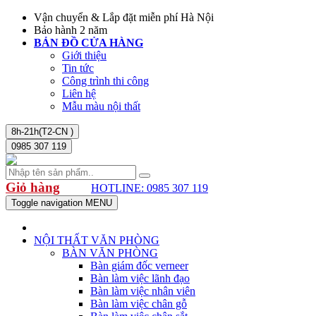
Vận chuyển & Lắp đặt miễn phí Hà Nội
Bảo hành 2 năm
BẢN ĐỒ CỬA HÀNG
Giới thiệu
Tin tức
Công trình thi công
Liên hệ
Mẫu màu nội thất
8h-21h(T2-CN )
0985 307 119
Giỏ hàng
HOTLINE: 0985 307 119
Toggle navigation
MENU
NỘI THẤT VĂN PHÒNG
BÀN VĂN PHÒNG
Bàn giám đốc verneer
Bàn làm việc lãnh đạo
Bàn làm việc nhân viên
Bàn làm việc chân gỗ