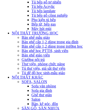
Tủ bếp gỗ tự nhiên
Tủ bếp Acrylic
Tủ bếp lamilate
Tủ bếp gỗ công nghiệp
Phụ kiện tủ bếp
Bếp từ, bếp gas
Máy hút mùi
NỘI THẤT TRƯỜNG HỌC
Bàn ghế mẫu giáo
Bàn ghế cấp 1,2 dùng trong gia đình
Bàn ghế cấp 1,2 dùng trong trường học
Bàn ghế học PTTH, sinh viên
Bàn ghế giáo viên
Giường nội trú
Thư viện, phòng chức năng
Tủ thư viện, giá sắt thư viện
Tủ để đồ học sinh-mẫu giáo
NỘI THẤT KHÁC
SOFA, SALON
Sofa văn phòng
Sofa gia đình
Ghế thư giãn
Salon
Bàn, kệ góc, đôn
SÀN GỖ, SÀN NHỰA