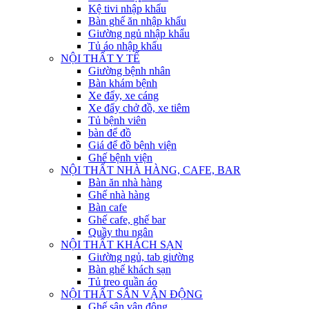
Kệ tivi nhập khẩu
Bàn ghế ăn nhập khẩu
Giường ngủ nhập khẩu
Tủ áo nhập khẩu
NỘI THẤT Y TẾ
Giường bệnh nhân
Bàn khám bệnh
Xe đẩy, xe cáng
Xe đẩy chở đồ, xe tiêm
Tủ bệnh viên
bàn để đồ
Giá để đồ bệnh viện
Ghế bệnh viện
NỘI THẤT NHÀ HÀNG, CAFE, BAR
Bàn ăn nhà hàng
Ghế nhà hàng
Bàn cafe
Ghế cafe, ghế bar
Quầy thu ngân
NỘI THẤT KHÁCH SẠN
Giường ngủ, tab giường
Bàn ghế khách sạn
Tủ treo quần áo
NỘI THẤT SÂN VẬN ĐỘNG
Ghế sân vận động