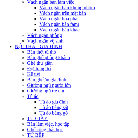
Vách ngăn bàn làm việc
Vách ngăn bàn khung nhôm
Vách ngăn trên mặt bàn
Vách ngăn hòa phát
Vách ngăn bàn fami
Vách ngăn bàn khác
Vách ngăn phòng
Vách ngăn vệ sinh
NỘI THẤT GIA ĐÌNH
Bàn thờ, tủ thờ
Bàn ghế phòng khách
Ghế thư giãn
Đợt trang trí
Kệ tivi
Bàn ghế ăn gia đình
Giường ngủ người lớn
Giường ngủ trẻ em
Tủ áo
Tủ áo gia đình
Tủ áo bằng sắt
Tủ áo bằng gỗ
TỦ GIẦY
Bàn làm việc, học tập
Ghế công thái học
TỦ BẾP