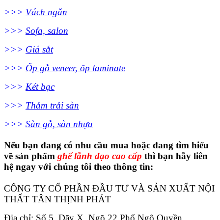
>>>
Vách ngăn
>>>
Sofa, salon
>>>
Giá sắt
>>>
Ốp gỗ veneer, ốp laminate
>>>
Két bạc
>>>
Thảm trải sàn
>>>
Sàn gỗ, sàn nhựa
Nếu bạn đang có nhu cầu mua hoặc đang tìm hiểu
về sản phẩm
ghế lãnh đạo cao cấp
thì bạn hãy liên
hệ ngay với chúng tôi theo thông tin:
CÔNG TY CỔ PHẦN ĐẦU TƯ VÀ SẢN XUẤT NỘI
THẤT TÂN THỊNH PHÁT
Địa chỉ: Số 5, Dãy X, Ngõ 22 Phố Ngô Quyền,