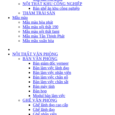
NỘI THẤT KHU CÔNG NGHIỆP
Bàn ghế ăn khu công nghiệp
THẢM TRẢI SÀN
Mẫu màu
Mẫu màu hòa phát
Mẫu màu nội thất 190
Mẫu màu nội thất fami
Mẫu màu Tân Thịnh Phát
Mẫu mầu xuân hòa
NỘI THẤT VĂN PHÒNG
BÀN VĂN PHÒNG
Bàn giám đốc verneer
Bàn làm việc lãnh đạo
Bàn làm việc nhân viên
Bàn làm việc chân gỗ
Bàn làm việc chân sắt
Bàn máy tính
Bàn họp
Modul bàn làm việc
GHẾ VĂN PHÒNG
Ghế lãnh đạo cao cấp
Ghế lãnh đạo
Ghế nhân viên