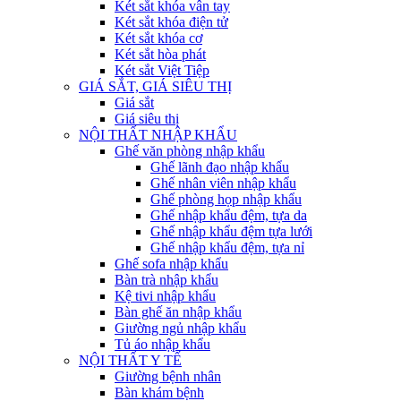
Két sắt khóa vân tay
Két sắt khóa điện tử
Két sắt khóa cơ
Két sắt hòa phát
Két sắt Việt Tiệp
GIÁ SẮT, GIÁ SIÊU THỊ
Giá sắt
Giá siêu thị
NỘI THẤT NHẬP KHẨU
Ghế văn phòng nhập khẩu
Ghế lãnh đạo nhập khẩu
Ghế nhân viên nhập khẩu
Ghế phòng họp nhập khẩu
Ghế nhập khẩu đệm, tựa da
Ghế nhập khẩu đệm tựa lưới
Ghế nhập khẩu đệm, tựa nỉ
Ghế sofa nhập khẩu
Bàn trà nhập khẩu
Kệ tivi nhập khẩu
Bàn ghế ăn nhập khẩu
Giường ngủ nhập khẩu
Tủ áo nhập khẩu
NỘI THẤT Y TẾ
Giường bệnh nhân
Bàn khám bệnh