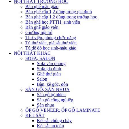
NỘI THẤT TRƯỜNG HỌC
Bàn ghế mẫu giáo
Bàn ghế cấp 1,2 dùng trong gia đình
Bàn ghế cấp 1,2 dùng trong trường học
Bàn ghế học PTTH, sinh viên
Bàn ghế giáo viên
Giường nội trú
Thư viện, phòng chức năng
Tủ thư viện, giá sắt thư viện
Tủ để đồ học sinh-mẫu giáo
NỘI THẤT KHÁC
SOFA, SALON
Sofa văn phòng
Sofa gia đình
Ghế thư giãn
Salon
Bàn, kệ góc, đôn
SÀN GỖ, SÀN NHỰA
Sàn gỗ tự nhiên
Sàn gỗ công nghiệp
Sàn nhựa
ỐP GỖ VENEER, ỐP GỖ LAMINATE
KÉT SẮT
Két sắt chống cháy
Két sắt an toàn