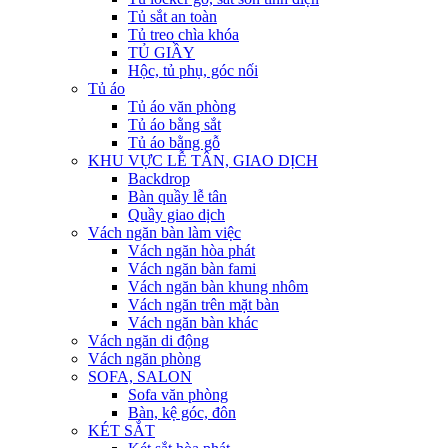
Tủ sắt an toàn
Tủ treo chìa khóa
TỦ GIẦY
Hộc, tủ phụ, góc nối
Tủ áo
Tủ áo văn phòng
Tủ áo bằng sắt
Tủ áo bằng gỗ
KHU VỰC LỄ TÂN, GIAO DỊCH
Backdrop
Bàn quầy lễ tân
Quầy giao dịch
Vách ngăn bàn làm việc
Vách ngăn hòa phát
Vách ngăn bàn fami
Vách ngăn bàn khung nhôm
Vách ngăn trên mặt bàn
Vách ngăn bàn khác
Vách ngăn di động
Vách ngăn phòng
SOFA, SALON
Sofa văn phòng
Bàn, kệ góc, đôn
KÉT SẮT