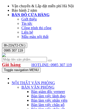
Vận chuyển & Lắp đặt miễn phí Hà Nội
Bảo hành 2 năm
BẢN ĐỒ CỬA HÀNG
Giới thiệu
Tin tức
Công trình thi công
Liên hệ
Mẫu màu nội thất
8h-21h(T2-CN )
0985 307 119
Giỏ hàng
HOTLINE: 0985 307 119
Toggle navigation
MENU
NỘI THẤT VĂN PHÒNG
BÀN VĂN PHÒNG
Bàn giám đốc verneer
Bàn làm việc lãnh đạo
Bàn làm việc nhân viên
Bàn làm việc chân gỗ