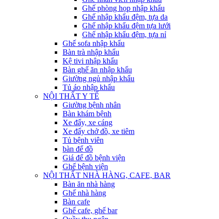
Ghế phòng họp nhập khẩu
Ghế nhập khẩu đệm, tựa da
Ghế nhập khẩu đệm tựa lưới
Ghế nhập khẩu đệm, tựa nỉ
Ghế sofa nhập khẩu
Bàn trà nhập khẩu
Kệ tivi nhập khẩu
Bàn ghế ăn nhập khẩu
Giường ngủ nhập khẩu
Tủ áo nhập khẩu
NỘI THẤT Y TẾ
Giường bệnh nhân
Bàn khám bệnh
Xe đẩy, xe cáng
Xe đẩy chở đồ, xe tiêm
Tủ bệnh viên
bàn để đồ
Giá để đồ bệnh viện
Ghế bệnh viện
NỘI THẤT NHÀ HÀNG, CAFE, BAR
Bàn ăn nhà hàng
Ghế nhà hàng
Bàn cafe
Ghế cafe, ghế bar