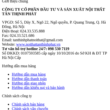
Giới thiệu chung
CÔNG TY CỔ PHẦN ĐẦU TƯ VÀ SẢN XUẤT NỘI THẤT
TÂN THỊNH PHÁT
VPGD: Số 5, Dãy X, Ngõ 22, Ngô quyền, P. Quang Trung, Q. Hà
Đông, Hà Nội
Điện thoại: 024.33.535.888
Fax: 024.33.521.686
Email: tanthinhphatnoithat@gmail.com
Website:
www.noithattanthinhphat.vn
Tư vấn hỗ trợ hotline 24/7: 098 530 7119
Số ĐKKD: 0107593585 cấp ngày 10/10/2016 do Sở KH & ĐT TP
Hà Nội Cấp
Hướng dẫn mua hàng
Hướng dẫn mua hàng
Hướng dẫn thanh toán
Hướng dẫn giao nhận
Hướng dẫn khiếu nại và bảo hành
Chính sách công ty
Chính sách bán hàng
Chính sách vận chuyển