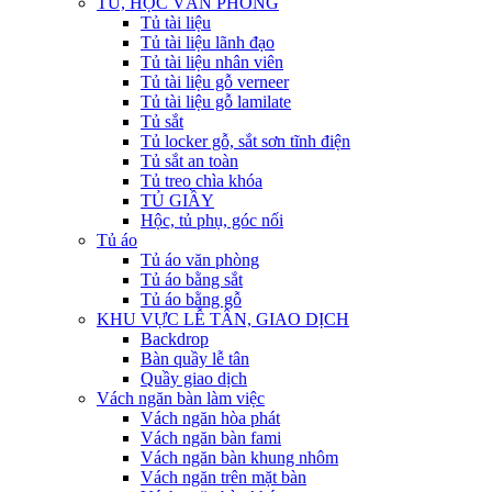
TỦ, HỘC VĂN PHÒNG
Tủ tài liệu
Tủ tài liệu lãnh đạo
Tủ tài liệu nhân viên
Tủ tài liệu gỗ verneer
Tủ tài liệu gỗ lamilate
Tủ sắt
Tủ locker gỗ, sắt sơn tĩnh điện
Tủ sắt an toàn
Tủ treo chìa khóa
TỦ GIẦY
Hộc, tủ phụ, góc nối
Tủ áo
Tủ áo văn phòng
Tủ áo bằng sắt
Tủ áo bằng gỗ
KHU VỰC LỄ TÂN, GIAO DỊCH
Backdrop
Bàn quầy lễ tân
Quầy giao dịch
Vách ngăn bàn làm việc
Vách ngăn hòa phát
Vách ngăn bàn fami
Vách ngăn bàn khung nhôm
Vách ngăn trên mặt bàn