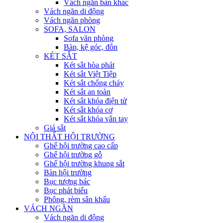
Vách ngăn bàn khác
Vách ngăn di động
Vách ngăn phòng
SOFA, SALON
Sofa văn phòng
Bàn, kệ góc, đôn
KÉT SẮT
Két sắt hòa phát
Két sắt Việt Tiệp
Két sắt chống cháy
Két sắt an toàn
Két sắt khóa điện tử
Két sắt khóa cơ
Két sắt khóa vân tay
Giá sắt
NỘI THẤT HỘI TRƯỜNG
Ghế hội trường cao cấp
Ghế hội trường gỗ
Ghế hội trường khung sắt
Bàn hội trường
Bục tượng bác
Bục phát biểu
Phông, rèm sân khấu
VÁCH NGĂN
Vách ngăn di động