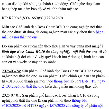
tạo sự tiện lợi khi sử dụng, bánh xe di động. Chân ghế được làm
bằng thép mạ đảm bảo độ về và tính thẩm mỹ cao.
KT: R700xS(800-1660)xC(1220-1260)
Mầu sắc Ghế lãnh đạo Boss Chair BC10 da công nghiệp nội thất
the one được sử dụng da công nghiệp màu sắc tùy chọn theo
bảng
mầu da nội thất the one
Do sản phẩm có sự cải tiến theo thời gian vì vậy cùng
một mã
ghế
lãnh đạo Boss Chair BC10 da công nghiệp nội thất the one
sẽ có
s
ự khác biệt đôi chút vì vậy quý khách lưu ý đơn giá, hình ảnh cần
căn cứ vào website này để so sánh:
2026-03-24:
Sản phầm Ghế lãnh đạo Boss Chair BC10 da công
nghiệp nội thất the one là sản phẩm Điều chỉnh giá bán sản phẩm
từ 4.010.000đ thành giá mới
theo thông báo số 35/TB-NTTO ngày
24.03.2026 nội thất the one
kiểu dáng mẫu mã không thay đổi.
2025-07-01:
Sản phầm ghế lãnh đạo Boss Chair BC10 da công
nghiệp nội thất the one là sản phẩm mới theo
thông báo
số108/2025/TB-NTTO ngày 01/07/2025 của công ty cổ phần nội