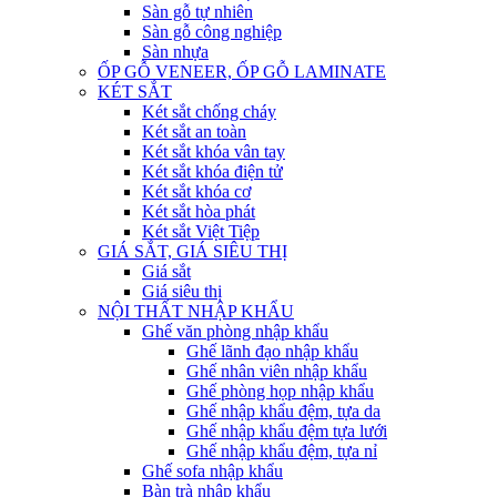
Sàn gỗ tự nhiên
Sàn gỗ công nghiệp
Sàn nhựa
ỐP GỖ VENEER, ỐP GỖ LAMINATE
KÉT SẮT
Két sắt chống cháy
Két sắt an toàn
Két sắt khóa vân tay
Két sắt khóa điện tử
Két sắt khóa cơ
Két sắt hòa phát
Két sắt Việt Tiệp
GIÁ SẮT, GIÁ SIÊU THỊ
Giá sắt
Giá siêu thị
NỘI THẤT NHẬP KHẨU
Ghế văn phòng nhập khẩu
Ghế lãnh đạo nhập khẩu
Ghế nhân viên nhập khẩu
Ghế phòng họp nhập khẩu
Ghế nhập khẩu đệm, tựa da
Ghế nhập khẩu đệm tựa lưới
Ghế nhập khẩu đệm, tựa nỉ
Ghế sofa nhập khẩu
Bàn trà nhập khẩu