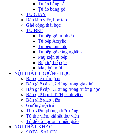
Tủ áo bằng sắt
Tủ áo bằng gỗ
TỦ GIẦY
Bàn làm việc, học tập
Ghế công thái học
TỦ BẾP
Tủ bếp gỗ tự nhiên
Tủ bếp Acrylic
Tủ bếp lamilate
Tủ bếp gỗ công nghiệp
Phụ kiện tủ bếp
Bếp từ, bếp gas
Máy hút mùi
NỘI THẤT TRƯỜNG HỌC
Bàn ghế mẫu giáo
Bàn ghế cấp 1,2 dùng trong gia đình
Bàn ghế cấp 1,2 dùng trong trường học
Bàn ghế học PTTH, sinh viên
Bàn ghế giáo viên
Giường nội trú
Thư viện, phòng chức năng
Tủ thư viện, giá sắt thư viện
Tủ để đồ học sinh-mẫu giáo
NỘI THẤT KHÁC
SOFA, SALON