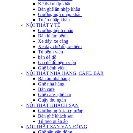
Kệ tivi nhập khẩu
Bàn ghế ăn nhập khẩu
Giường ngủ nhập khẩu
Tủ áo nhập khẩu
NỘI THẤT Y TẾ
Giường bệnh nhân
Bàn khám bệnh
Xe đẩy, xe cáng
Xe đẩy chở đồ, xe tiêm
Tủ bệnh viên
bàn để đồ
Giá để đồ bệnh viện
Ghế bệnh viện
NỘI THẤT NHÀ HÀNG, CAFE, BAR
Bàn ăn nhà hàng
Ghế nhà hàng
Bàn cafe
Ghế cafe, ghế bar
Quầy thu ngân
NỘI THẤT KHÁCH SẠN
Giường ngủ, tab giường
Bàn ghế khách sạn
Tủ treo quần áo
NỘI THẤT SÂN VẬN ĐỘNG
Ghế sân vận động