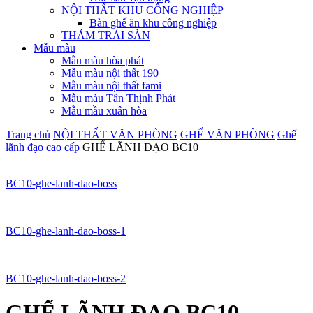
NỘI THẤT KHU CÔNG NGHIỆP
Bàn ghế ăn khu công nghiệp
THẢM TRẢI SÀN
Mẫu màu
Mẫu màu hòa phát
Mẫu màu nội thất 190
Mẫu màu nội thất fami
Mẫu màu Tân Thịnh Phát
Mẫu mầu xuân hòa
Trang chủ
NỘI THẤT VĂN PHÒNG
GHẾ VĂN PHÒNG
Ghế
lãnh đạo cao cấp
GHẾ LÃNH ĐẠO BC10
BC10-ghe-lanh-dao-boss
BC10-ghe-lanh-dao-boss-1
BC10-ghe-lanh-dao-boss-2
GHẾ LÃNH ĐẠO BC10