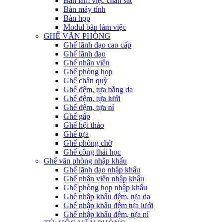
Bàn làm việc chân sắt
Bàn máy tính
Bàn họp
Modul bàn làm việc
GHẾ VĂN PHÒNG
Ghế lãnh đạo cao cấp
Ghế lãnh đạo
Ghế nhân viên
Ghế phòng họp
Ghế chân quỳ
Ghế đệm, tựa bằng da
Ghế đệm, tựa lưới
Ghế đệm, tựa nỉ
Ghế gấp
Ghế hội thảo
Ghế tựa
Ghế phòng chờ
Ghế công thái học
Ghế văn phòng nhập khẩu
Ghế lãnh đạo nhập khẩu
Ghế nhân viên nhập khẩu
Ghế phòng họp nhập khẩu
Ghế nhập khẩu đệm, tựa da
Ghế nhập khẩu đệm tựa lưới
Ghế nhập khẩu đệm, tựa nỉ