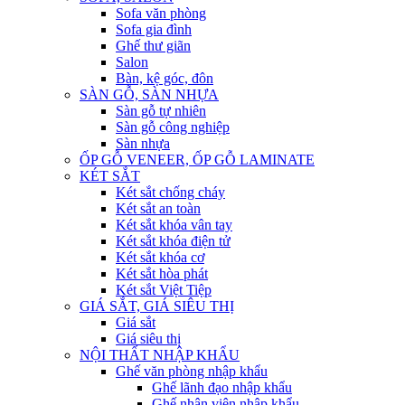
Sofa văn phòng
Sofa gia đình
Ghế thư giãn
Salon
Bàn, kệ góc, đôn
SÀN GỖ, SÀN NHỰA
Sàn gỗ tự nhiên
Sàn gỗ công nghiệp
Sàn nhựa
ỐP GỖ VENEER, ỐP GỖ LAMINATE
KÉT SẮT
Két sắt chống cháy
Két sắt an toàn
Két sắt khóa vân tay
Két sắt khóa điện tử
Két sắt khóa cơ
Két sắt hòa phát
Két sắt Việt Tiệp
GIÁ SẮT, GIÁ SIÊU THỊ
Giá sắt
Giá siêu thị
NỘI THẤT NHẬP KHẨU
Ghế văn phòng nhập khẩu
Ghế lãnh đạo nhập khẩu
Ghế nhân viên nhập khẩu