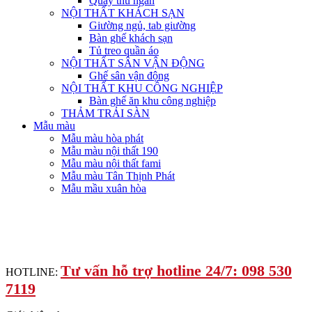
Quầy thu ngân
NỘI THẤT KHÁCH SẠN
Giường ngủ, tab giường
Bàn ghế khách sạn
Tủ treo quần áo
NỘI THẤT SÂN VẬN ĐỘNG
Ghế sân vận động
NỘI THẤT KHU CÔNG NGHIỆP
Bàn ghế ăn khu công nghiệp
THẢM TRẢI SÀN
Mẫu màu
Mẫu màu hòa phát
Mẫu màu nội thất 190
Mẫu màu nội thất fami
Mẫu màu Tân Thịnh Phát
Mẫu mầu xuân hòa
Tư vấn hỗ trợ hotline 24/7: 098 530
HOTLINE:
7119