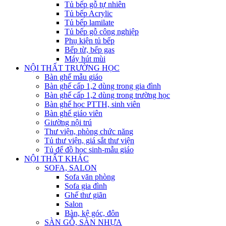
Tủ bếp gỗ tự nhiên
Tủ bếp Acrylic
Tủ bếp lamilate
Tủ bếp gỗ công nghiệp
Phụ kiện tủ bếp
Bếp từ, bếp gas
Máy hút mùi
NỘI THẤT TRƯỜNG HỌC
Bàn ghế mẫu giáo
Bàn ghế cấp 1,2 dùng trong gia đình
Bàn ghế cấp 1,2 dùng trong trường học
Bàn ghế học PTTH, sinh viên
Bàn ghế giáo viên
Giường nội trú
Thư viện, phòng chức năng
Tủ thư viện, giá sắt thư viện
Tủ để đồ học sinh-mẫu giáo
NỘI THẤT KHÁC
SOFA, SALON
Sofa văn phòng
Sofa gia đình
Ghế thư giãn
Salon
Bàn, kệ góc, đôn
SÀN GỖ, SÀN NHỰA