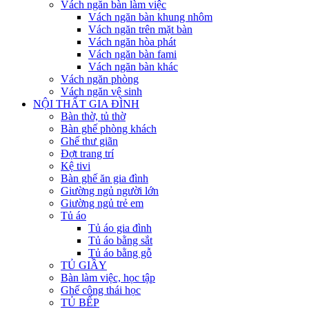
Vách ngăn bàn làm việc
Vách ngăn bàn khung nhôm
Vách ngăn trên mặt bàn
Vách ngăn hòa phát
Vách ngăn bàn fami
Vách ngăn bàn khác
Vách ngăn phòng
Vách ngăn vệ sinh
NỘI THẤT GIA ĐÌNH
Bàn thờ, tủ thờ
Bàn ghế phòng khách
Ghế thư giãn
Đợt trang trí
Kệ tivi
Bàn ghế ăn gia đình
Giường ngủ người lớn
Giường ngủ trẻ em
Tủ áo
Tủ áo gia đình
Tủ áo bằng sắt
Tủ áo bằng gỗ
TỦ GIẦY
Bàn làm việc, học tập
Ghế công thái học
TỦ BẾP