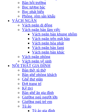
Bàn hội trường
Bục tượng bác
Bục phát biểu
Phông, rèm sân khấu
VÁCH NGĂN
Vách ngăn di động
Vách ngăn bàn làm việc
Vách ngăn bàn khung nhôm
Vách ngăn trên mặt bàn
Vách ngăn hòa phát
Vách ngăn bàn fami
Vách ngăn bàn khác
Vách ngăn phòng
Vách ngăn vệ sinh
NỘI THẤT GIA ĐÌNH
Bàn thờ, tủ thờ
Bàn ghế phòng khách
Ghế thư giãn
Đợt trang trí
Kệ tivi
Bàn ghế ăn gia đình
Giường ngủ người lớn
Giường ngủ trẻ em
Tủ áo
Tủ áo gia đình