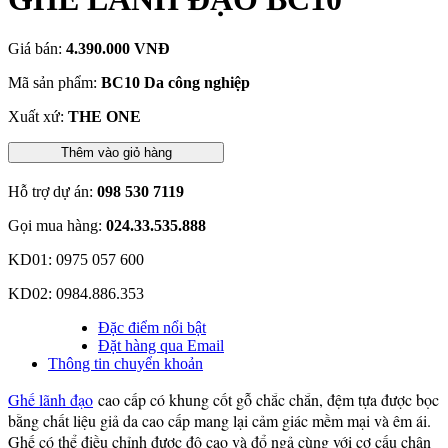
Giá bán:
4.390.000 VNĐ
Mã sản phẩm:
BC10 Da công nghiệp
Xuất xứ:
THE ONE
Thêm vào giỏ hàng
Hỗ trợ dự án:
098 530 7119
Gọi mua hàng:
024.33.535.888
KD01: 0975 057 600
KD02: 0984.886.353
Đặc điểm nổi bật
Đặt hàng qua Email
Thông tin chuyển khoản
Ghế lãnh đạo
cao cấp có khung cốt gỗ chắc chắn, đệm tựa được bọc
bằng chất liệu giả da cao cấp mang lại cảm giác mềm mại và êm ái.
Ghế có thể điều chỉnh được độ cao và đổ ngả cùng với cơ cấu chân