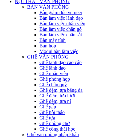
NỘI THẤT VĂN PHÒNG
BÀN VĂN PHÒNG
Bàn giám đốc verneer
Bàn làm việc lãnh đạo
Bàn làm việc nhân viên
Bàn làm việc chân gỗ
Bàn làm việc chân sắt
Bàn máy tính
Bàn họp
Modul bàn làm việc
GHẾ VĂN PHÒNG
Ghế lãnh đạo cao cấp
Ghế lãnh đạo
Ghế nhân viên
Ghế phòng họp
Ghế chân quỳ
Ghế đệm, tựa bằng da
Ghế đệm, tựa lưới
Ghế đệm, tựa nỉ
Ghế gấp
Ghế hội thảo
Ghế tựa
Ghế phòng chờ
Ghế công thái học
Ghế văn phòng nhập khẩu