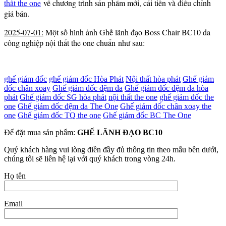
thất the one
về chương trình sản phẩm mới, cải tiến và điều chỉnh
giá bán.
2025-07-01:
Một số hình ảnh Ghế lãnh đạo Boss Chair BC10 da
công nghiệp nội thất the one chuẩn như sau:
ghế giám đốc
ghế giám đốc Hòa Phát
Nội thất hòa phát
Ghế giám
đốc chân xoay
Ghế giám đốc đệm da
Ghế giám đốc đệm da hòa
phát
Ghế giám đốc SG hòa phát
nội thất the one
ghế giám đốc the
one
Ghế giám đốc đệm da The One
Ghế giám đốc chân xoay the
one
Ghế giám đốc TQ the one
Ghế giám đốc BC The One
Để đặt mua sản phẩm:
GHẾ LÃNH ĐẠO BC10
Quý khách hàng vui lòng điền đầy đủ thông tin theo mẫu bên dưới,
chúng tôi sẽ liên hệ lại với quý khách trong vòng 24h.
Họ tên
Email