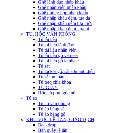
Ghế lãnh đạo nhập khẩu
Ghế nhân viên nhập khẩu
Ghế phòng họp nhập khẩu
Ghế nhập khẩu đệm, tựa da
Ghế nhập khẩu đệm tựa lưới
Ghế nhập khẩu đệm, tựa nỉ
TỦ, HỘC VĂN PHÒNG
Tủ tài liệu
Tủ tài liệu lãnh đạo
Tủ tài liệu nhân viên
Tủ tài liệu gỗ verneer
Tủ tài liệu gỗ lamilate
Tủ sắt
Tủ locker gỗ, sắt sơn tĩnh điện
Tủ sắt an toàn
Tủ treo chìa khóa
TỦ GIẦY
Hộc, tủ phụ, góc nối
Tủ áo
Tủ áo văn phòng
Tủ áo bằng sắt
Tủ áo bằng gỗ
KHU VỰC LỄ TÂN, GIAO DỊCH
Backdrop
Bàn quầy lễ tân