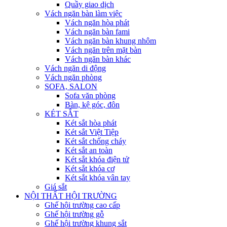
Quầy giao dịch
Vách ngăn bàn làm việc
Vách ngăn hòa phát
Vách ngăn bàn fami
Vách ngăn bàn khung nhôm
Vách ngăn trên mặt bàn
Vách ngăn bàn khác
Vách ngăn di động
Vách ngăn phòng
SOFA, SALON
Sofa văn phòng
Bàn, kệ góc, đôn
KÉT SẮT
Két sắt hòa phát
Két sắt Việt Tiệp
Két sắt chống cháy
Két sắt an toàn
Két sắt khóa điện tử
Két sắt khóa cơ
Két sắt khóa vân tay
Giá sắt
NỘI THẤT HỘI TRƯỜNG
Ghế hội trường cao cấp
Ghế hội trường gỗ
Ghế hội trường khung sắt