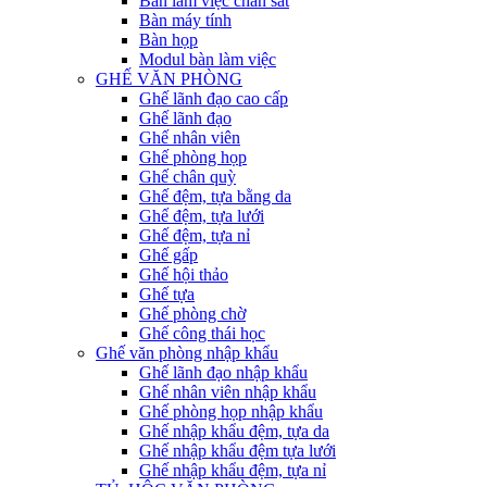
Bàn làm việc chân sắt
Bàn máy tính
Bàn họp
Modul bàn làm việc
GHẾ VĂN PHÒNG
Ghế lãnh đạo cao cấp
Ghế lãnh đạo
Ghế nhân viên
Ghế phòng họp
Ghế chân quỳ
Ghế đệm, tựa bằng da
Ghế đệm, tựa lưới
Ghế đệm, tựa nỉ
Ghế gấp
Ghế hội thảo
Ghế tựa
Ghế phòng chờ
Ghế công thái học
Ghế văn phòng nhập khẩu
Ghế lãnh đạo nhập khẩu
Ghế nhân viên nhập khẩu
Ghế phòng họp nhập khẩu
Ghế nhập khẩu đệm, tựa da
Ghế nhập khẩu đệm tựa lưới
Ghế nhập khẩu đệm, tựa nỉ