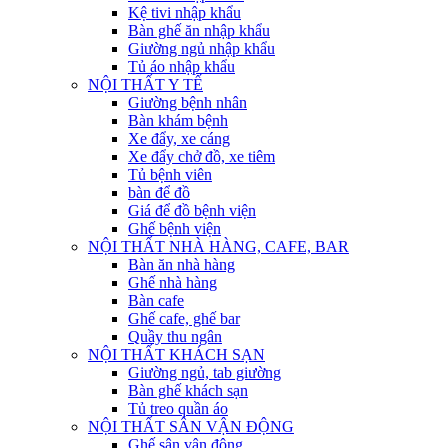
Kệ tivi nhập khẩu
Bàn ghế ăn nhập khẩu
Giường ngủ nhập khẩu
Tủ áo nhập khẩu
NỘI THẤT Y TẾ
Giường bệnh nhân
Bàn khám bệnh
Xe đẩy, xe cáng
Xe đẩy chở đồ, xe tiêm
Tủ bệnh viên
bàn để đồ
Giá để đồ bệnh viện
Ghế bệnh viện
NỘI THẤT NHÀ HÀNG, CAFE, BAR
Bàn ăn nhà hàng
Ghế nhà hàng
Bàn cafe
Ghế cafe, ghế bar
Quầy thu ngân
NỘI THẤT KHÁCH SẠN
Giường ngủ, tab giường
Bàn ghế khách sạn
Tủ treo quần áo
NỘI THẤT SÂN VẬN ĐỘNG
Ghế sân vận động