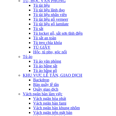
TỦ, HỘC VĂN PHÒNG
Tủ tài liệu
Tủ tài liệu lãnh đạo
Tủ tài liệu nhân viên
Tủ tài liệu gỗ verneer
Tủ tài liệu gỗ lamilate
Tủ sắt
Tủ locker gỗ, sắt sơn tĩnh điện
Tủ sắt an toàn
Tủ treo chìa khóa
TỦ GIẦY
Hộc, tủ phụ, góc nối
Tủ áo
Tủ áo văn phòng
Tủ áo bằng sắt
Tủ áo bằng gỗ
KHU VỰC LỄ TÂN, GIAO DỊCH
Backdrop
Bàn quầy lễ tân
Quầy giao dịch
Vách ngăn bàn làm việc
Vách ngăn hòa phát
Vách ngăn bàn fami
Vách ngăn bàn khung nhôm
Vách ngăn trên mặt bàn