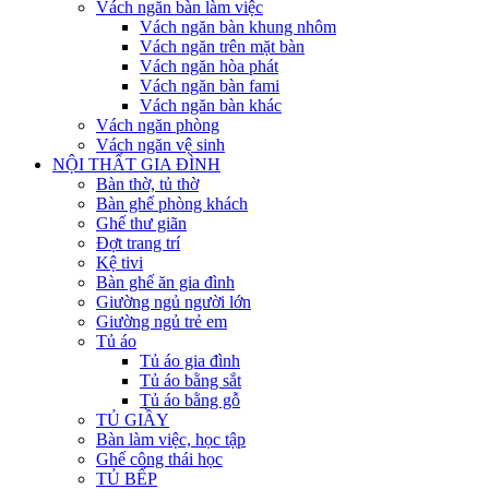
Vách ngăn bàn làm việc
Vách ngăn bàn khung nhôm
Vách ngăn trên mặt bàn
Vách ngăn hòa phát
Vách ngăn bàn fami
Vách ngăn bàn khác
Vách ngăn phòng
Vách ngăn vệ sinh
NỘI THẤT GIA ĐÌNH
Bàn thờ, tủ thờ
Bàn ghế phòng khách
Ghế thư giãn
Đợt trang trí
Kệ tivi
Bàn ghế ăn gia đình
Giường ngủ người lớn
Giường ngủ trẻ em
Tủ áo
Tủ áo gia đình
Tủ áo bằng sắt
Tủ áo bằng gỗ
TỦ GIẦY
Bàn làm việc, học tập
Ghế công thái học
TỦ BẾP