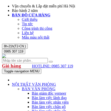
Vận chuyển & Lắp đặt miễn phí Hà Nội
Bảo hành 2 năm
BẢN ĐỒ CỬA HÀNG
Giới thiệu
Tin tức
Công trình thi công
Liên hệ
Mẫu màu nội thất
8h-21h(T2-CN )
0985 307 119
Giỏ hàng
HOTLINE: 0985 307 119
Toggle navigation
MENU
NỘI THẤT VĂN PHÒNG
BÀN VĂN PHÒNG
Bàn giám đốc verneer
Bàn làm việc lãnh đạo
Bàn làm việc nhân viên
Bàn làm việc chân gỗ