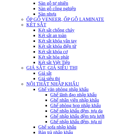
Sàn gỗ tự nhiên
Sàn gỗ công nghiệp
Sàn nhựa
ỐP GỖ VENEER, ỐP GỖ LAMINATE
KÉT SẮT
Két sắt chống cháy
Két sắt an toàn
Két sắt khóa vân tay
Két sắt khóa điện tử
Két sắt khóa cơ
Két sắt hòa phát
Két sắt Việt Tiệp
GIÁ SẮT, GIÁ SIÊU THỊ
Giá sắt
Giá siêu thị
NỘI THẤT NHẬP KHẨU
Ghế văn phòng nhập khẩu
Ghế lãnh đạo nhập khẩu
Ghế nhân viên nhập khẩu
Ghế phòng họp nhập khẩu
Ghế nhập khẩu đệm, tựa da
Ghế nhập khẩu đệm tựa lưới
Ghế nhập khẩu đệm, tựa nỉ
Ghế sofa nhập khẩu
Bàn trà nhập khẩu