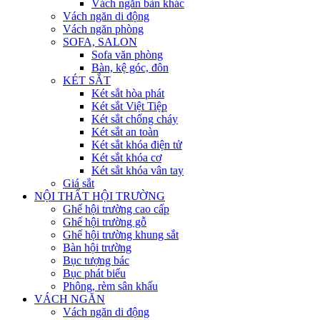
Vách ngăn bàn khác
Vách ngăn di động
Vách ngăn phòng
SOFA, SALON
Sofa văn phòng
Bàn, kệ góc, đôn
KÉT SẮT
Két sắt hòa phát
Két sắt Việt Tiệp
Két sắt chống cháy
Két sắt an toàn
Két sắt khóa điện tử
Két sắt khóa cơ
Két sắt khóa vân tay
Giá sắt
NỘI THẤT HỘI TRƯỜNG
Ghế hội trường cao cấp
Ghế hội trường gỗ
Ghế hội trường khung sắt
Bàn hội trường
Bục tượng bác
Bục phát biểu
Phông, rèm sân khấu
VÁCH NGĂN
Vách ngăn di động