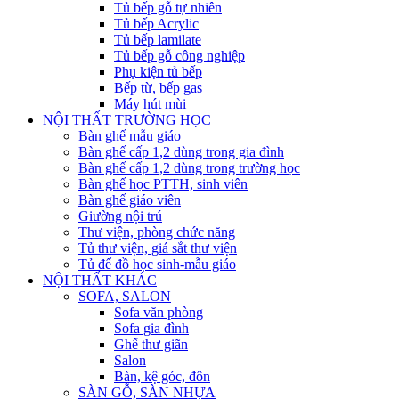
Tủ bếp gỗ tự nhiên
Tủ bếp Acrylic
Tủ bếp lamilate
Tủ bếp gỗ công nghiệp
Phụ kiện tủ bếp
Bếp từ, bếp gas
Máy hút mùi
NỘI THẤT TRƯỜNG HỌC
Bàn ghế mẫu giáo
Bàn ghế cấp 1,2 dùng trong gia đình
Bàn ghế cấp 1,2 dùng trong trường học
Bàn ghế học PTTH, sinh viên
Bàn ghế giáo viên
Giường nội trú
Thư viện, phòng chức năng
Tủ thư viện, giá sắt thư viện
Tủ để đồ học sinh-mẫu giáo
NỘI THẤT KHÁC
SOFA, SALON
Sofa văn phòng
Sofa gia đình
Ghế thư giãn
Salon
Bàn, kệ góc, đôn
SÀN GỖ, SÀN NHỰA