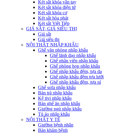
Két sắt khóa vân tay
Két sắt khóa điện tử
Két sắt khóa cơ
Két sắt hòa phát
Két sắt Việt Tiệp
GIÁ SẮT, GIÁ SIÊU THỊ
Giá sắt
Giá siêu thị
NỘI THẤT NHẬP KHẨU
Ghế văn phòng nhập khẩu
Ghế lãnh đạo nhập khẩu
Ghế nhân viên nhập khẩu
Ghế phòng họp nhập khẩu
Ghế nhập khẩu đệm, tựa da
Ghế nhập khẩu đệm tựa lưới
Ghế nhập khẩu đệm, tựa nỉ
Ghế sofa nhập khẩu
Bàn trà nhập khẩu
Kệ tivi nhập khẩu
Bàn ghế ăn nhập khẩu
Giường ngủ nhập khẩu
Tủ áo nhập khẩu
NỘI THẤT Y TẾ
Giường bệnh nhân
Bàn khám bệnh