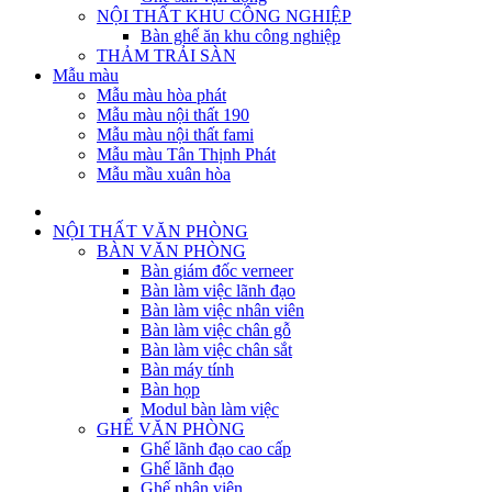
NỘI THẤT KHU CÔNG NGHIỆP
Bàn ghế ăn khu công nghiệp
THẢM TRẢI SÀN
Mẫu màu
Mẫu màu hòa phát
Mẫu màu nội thất 190
Mẫu màu nội thất fami
Mẫu màu Tân Thịnh Phát
Mẫu mầu xuân hòa
NỘI THẤT VĂN PHÒNG
BÀN VĂN PHÒNG
Bàn giám đốc verneer
Bàn làm việc lãnh đạo
Bàn làm việc nhân viên
Bàn làm việc chân gỗ
Bàn làm việc chân sắt
Bàn máy tính
Bàn họp
Modul bàn làm việc
GHẾ VĂN PHÒNG
Ghế lãnh đạo cao cấp
Ghế lãnh đạo
Ghế nhân viên