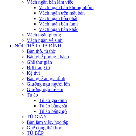
Vách ngăn bàn làm việc
Vách ngăn bàn khung nhôm
Vách ngăn trên mặt bàn
Vách ngăn hòa phát
Vách ngăn bàn fami
Vách ngăn bàn khác
Vách ngăn phòng
Vách ngăn vệ sinh
NỘI THẤT GIA ĐÌNH
Bàn thờ, tủ thờ
Bàn ghế phòng khách
Ghế thư giãn
Đợt trang trí
Kệ tivi
Bàn ghế ăn gia đình
Giường ngủ người lớn
Giường ngủ trẻ em
Tủ áo
Tủ áo gia đình
Tủ áo bằng sắt
Tủ áo bằng gỗ
TỦ GIẦY
Bàn làm việc, học tập
Ghế công thái học
TỦ BẾP