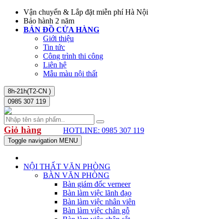
Vận chuyển & Lắp đặt miễn phí Hà Nội
Bảo hành 2 năm
BẢN ĐỒ CỬA HÀNG
Giới thiệu
Tin tức
Công trình thi công
Liên hệ
Mẫu màu nội thất
8h-21h(T2-CN )
0985 307 119
Giỏ hàng
HOTLINE: 0985 307 119
Toggle navigation
MENU
NỘI THẤT VĂN PHÒNG
BÀN VĂN PHÒNG
Bàn giám đốc verneer
Bàn làm việc lãnh đạo
Bàn làm việc nhân viên
Bàn làm việc chân gỗ