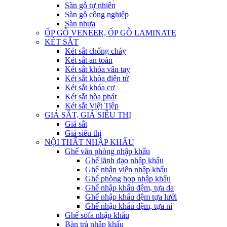
Sàn gỗ tự nhiên
Sàn gỗ công nghiệp
Sàn nhựa
ỐP GỖ VENEER, ỐP GỖ LAMINATE
KÉT SẮT
Két sắt chống cháy
Két sắt an toàn
Két sắt khóa vân tay
Két sắt khóa điện tử
Két sắt khóa cơ
Két sắt hòa phát
Két sắt Việt Tiệp
GIÁ SẮT, GIÁ SIÊU THỊ
Giá sắt
Giá siêu thị
NỘI THẤT NHẬP KHẨU
Ghế văn phòng nhập khẩu
Ghế lãnh đạo nhập khẩu
Ghế nhân viên nhập khẩu
Ghế phòng họp nhập khẩu
Ghế nhập khẩu đệm, tựa da
Ghế nhập khẩu đệm tựa lưới
Ghế nhập khẩu đệm, tựa nỉ
Ghế sofa nhập khẩu
Bàn trà nhập khẩu