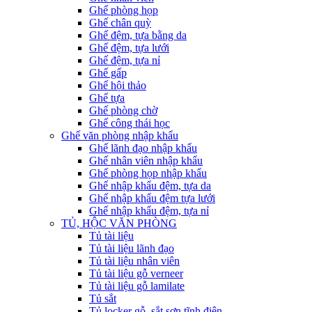
Ghế phòng họp
Ghế chân quỳ
Ghế đệm, tựa bằng da
Ghế đệm, tựa lưới
Ghế đệm, tựa nỉ
Ghế gấp
Ghế hội thảo
Ghế tựa
Ghế phòng chờ
Ghế công thái học
Ghế văn phòng nhập khẩu
Ghế lãnh đạo nhập khẩu
Ghế nhân viên nhập khẩu
Ghế phòng họp nhập khẩu
Ghế nhập khẩu đệm, tựa da
Ghế nhập khẩu đệm tựa lưới
Ghế nhập khẩu đệm, tựa nỉ
TỦ, HỘC VĂN PHÒNG
Tủ tài liệu
Tủ tài liệu lãnh đạo
Tủ tài liệu nhân viên
Tủ tài liệu gỗ verneer
Tủ tài liệu gỗ lamilate
Tủ sắt
Tủ locker gỗ, sắt sơn tĩnh điện