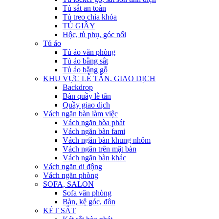
Tủ sắt an toàn
Tủ treo chìa khóa
TỦ GIẦY
Hộc, tủ phụ, góc nối
Tủ áo
Tủ áo văn phòng
Tủ áo bằng sắt
Tủ áo bằng gỗ
KHU VỰC LỄ TÂN, GIAO DỊCH
Backdrop
Bàn quầy lễ tân
Quầy giao dịch
Vách ngăn bàn làm việc
Vách ngăn hòa phát
Vách ngăn bàn fami
Vách ngăn bàn khung nhôm
Vách ngăn trên mặt bàn
Vách ngăn bàn khác
Vách ngăn di động
Vách ngăn phòng
SOFA, SALON
Sofa văn phòng
Bàn, kệ góc, đôn
KÉT SẮT