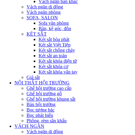
Vách ngăn bàn khác
Vách ngăn di động
Vách ngăn phòng
SOFA, SALON
Sofa văn phòng
Bàn, kệ góc, đôn
KÉT SẮT
Két sắt hòa phát
Két sắt Việt Tiệp
Két sắt chống cháy
Két sắt an toàn
Két sắt khóa điện tử
Két sắt khóa cơ
Két sắt khóa vân tay
Giá sắt
NỘI THẤT HỘI TRƯỜNG
Ghế hội trường cao cấp
Ghế hội trường gỗ
Ghế hội trường khung sắt
Bàn hội trường
Bục tượng bác
Bục phát biểu
Phông, rèm sân khấu
VÁCH NGĂN
Vách ngăn di động