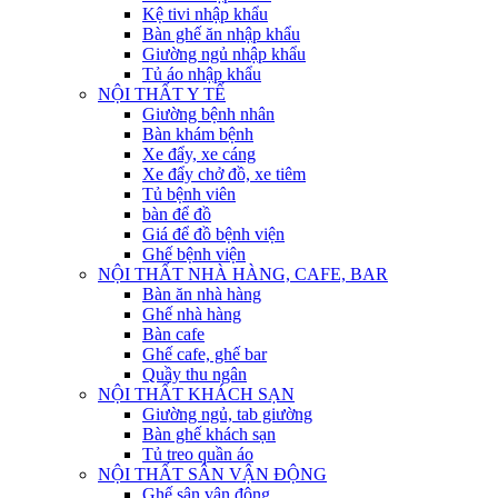
Kệ tivi nhập khẩu
Bàn ghế ăn nhập khẩu
Giường ngủ nhập khẩu
Tủ áo nhập khẩu
NỘI THẤT Y TẾ
Giường bệnh nhân
Bàn khám bệnh
Xe đẩy, xe cáng
Xe đẩy chở đồ, xe tiêm
Tủ bệnh viên
bàn để đồ
Giá để đồ bệnh viện
Ghế bệnh viện
NỘI THẤT NHÀ HÀNG, CAFE, BAR
Bàn ăn nhà hàng
Ghế nhà hàng
Bàn cafe
Ghế cafe, ghế bar
Quầy thu ngân
NỘI THẤT KHÁCH SẠN
Giường ngủ, tab giường
Bàn ghế khách sạn
Tủ treo quần áo
NỘI THẤT SÂN VẬN ĐỘNG
Ghế sân vận động