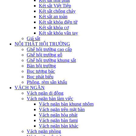
Két sắt hòa phát
Két sắt Việt Tiệp
Két sắt chống cháy
Két sắt an toàn
Két sắt khóa điện tử
Két sắt khóa cơ
Két sắt khóa vân tay
Giá sắt
NỘI THẤT HỘI TRƯỜNG
Ghế hội trường cao cấp
Ghế hội trường gỗ
Ghế hội trường khung sắt
Bàn hội trường
Bục tượng bác
Bục phát biểu
Phông, rèm sân khấu
VÁCH NGĂN
Vách ngăn di động
Vách ngăn bàn làm việc
Vách ngăn bàn khung nhôm
Vách ngăn trên mặt bàn
Vách ngăn hòa phát
Vách ngăn bàn fami
Vách ngăn bàn khác
Vách ngăn phòng