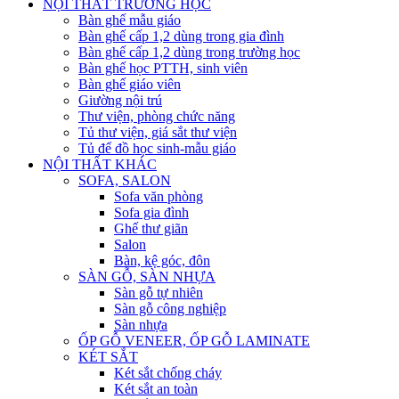
NỘI THẤT TRƯỜNG HỌC
Bàn ghế mẫu giáo
Bàn ghế cấp 1,2 dùng trong gia đình
Bàn ghế cấp 1,2 dùng trong trường học
Bàn ghế học PTTH, sinh viên
Bàn ghế giáo viên
Giường nội trú
Thư viện, phòng chức năng
Tủ thư viện, giá sắt thư viện
Tủ để đồ học sinh-mẫu giáo
NỘI THẤT KHÁC
SOFA, SALON
Sofa văn phòng
Sofa gia đình
Ghế thư giãn
Salon
Bàn, kệ góc, đôn
SÀN GỖ, SÀN NHỰA
Sàn gỗ tự nhiên
Sàn gỗ công nghiệp
Sàn nhựa
ỐP GỖ VENEER, ỐP GỖ LAMINATE
KÉT SẮT
Két sắt chống cháy
Két sắt an toàn