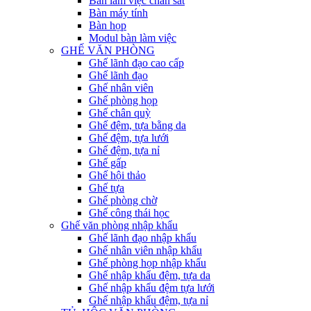
Bàn làm việc chân sắt
Bàn máy tính
Bàn họp
Modul bàn làm việc
GHẾ VĂN PHÒNG
Ghế lãnh đạo cao cấp
Ghế lãnh đạo
Ghế nhân viên
Ghế phòng họp
Ghế chân quỳ
Ghế đệm, tựa bằng da
Ghế đệm, tựa lưới
Ghế đệm, tựa nỉ
Ghế gấp
Ghế hội thảo
Ghế tựa
Ghế phòng chờ
Ghế công thái học
Ghế văn phòng nhập khẩu
Ghế lãnh đạo nhập khẩu
Ghế nhân viên nhập khẩu
Ghế phòng họp nhập khẩu
Ghế nhập khẩu đệm, tựa da
Ghế nhập khẩu đệm tựa lưới
Ghế nhập khẩu đệm, tựa nỉ