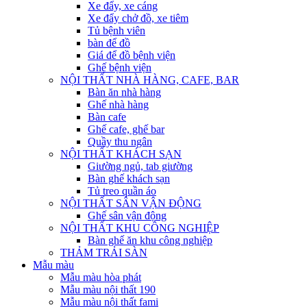
Xe đẩy, xe cáng
Xe đẩy chở đồ, xe tiêm
Tủ bệnh viên
bàn để đồ
Giá để đồ bệnh viện
Ghế bệnh viện
NỘI THẤT NHÀ HÀNG, CAFE, BAR
Bàn ăn nhà hàng
Ghế nhà hàng
Bàn cafe
Ghế cafe, ghế bar
Quầy thu ngân
NỘI THẤT KHÁCH SẠN
Giường ngủ, tab giường
Bàn ghế khách sạn
Tủ treo quần áo
NỘI THẤT SÂN VẬN ĐỘNG
Ghế sân vận động
NỘI THẤT KHU CÔNG NGHIỆP
Bàn ghế ăn khu công nghiệp
THẢM TRẢI SÀN
Mẫu màu
Mẫu màu hòa phát
Mẫu màu nội thất 190
Mẫu màu nội thất fami