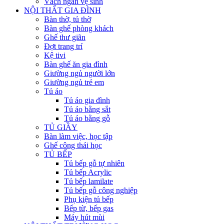
Vách ngăn vệ sinh
NỘI THẤT GIA ĐÌNH
Bàn thờ, tủ thờ
Bàn ghế phòng khách
Ghế thư giãn
Đợt trang trí
Kệ tivi
Bàn ghế ăn gia đình
Giường ngủ người lớn
Giường ngủ trẻ em
Tủ áo
Tủ áo gia đình
Tủ áo bằng sắt
Tủ áo bằng gỗ
TỦ GIẦY
Bàn làm việc, học tập
Ghế công thái học
TỦ BẾP
Tủ bếp gỗ tự nhiên
Tủ bếp Acrylic
Tủ bếp lamilate
Tủ bếp gỗ công nghiệp
Phụ kiện tủ bếp
Bếp từ, bếp gas
Máy hút mùi