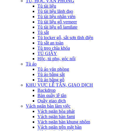
TỦ, HỘC VĂN PHÒNG
Tủ tài liệu
Tủ tài liệu lãnh đạo
Tủ tài liệu nhân viên
Tủ tài liệu gỗ verneer
Tủ tài liệu gỗ lamilate
Tủ sắt
Tủ locker gỗ, sắt sơn tĩnh điện
Tủ sắt an toàn
Tủ treo chìa khóa
TỦ GIẦY
Hộc, tủ phụ, góc nối
Tủ áo
Tủ áo văn phòng
Tủ áo bằng sắt
Tủ áo bằng gỗ
KHU VỰC LỄ TÂN, GIAO DỊCH
Backdrop
Bàn quầy lễ tân
Quầy giao dịch
Vách ngăn bàn làm việc
Vách ngăn hòa phát
Vách ngăn bàn fami
Vách ngăn bàn khung nhôm
Vách ngăn trên mặt bàn