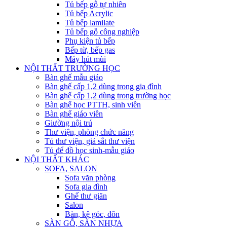
Tủ bếp gỗ tự nhiên
Tủ bếp Acrylic
Tủ bếp lamilate
Tủ bếp gỗ công nghiệp
Phụ kiện tủ bếp
Bếp từ, bếp gas
Máy hút mùi
NỘI THẤT TRƯỜNG HỌC
Bàn ghế mẫu giáo
Bàn ghế cấp 1,2 dùng trong gia đình
Bàn ghế cấp 1,2 dùng trong trường học
Bàn ghế học PTTH, sinh viên
Bàn ghế giáo viên
Giường nội trú
Thư viện, phòng chức năng
Tủ thư viện, giá sắt thư viện
Tủ để đồ học sinh-mẫu giáo
NỘI THẤT KHÁC
SOFA, SALON
Sofa văn phòng
Sofa gia đình
Ghế thư giãn
Salon
Bàn, kệ góc, đôn
SÀN GỖ, SÀN NHỰA