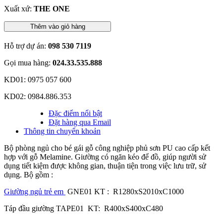
Xuất xứ:
THE ONE
Thêm vào giỏ hàng
Hỗ trợ dự án:
098 530 7119
Gọi mua hàng:
024.33.535.888
KD01: 0975 057 600
KD02: 0984.886.353
Đặc điểm nổi bật
Đặt hàng qua Email
Thông tin chuyển khoản
Bộ phòng ngủ cho bé gái gỗ công nghiệp phủ sơn PU cao cấp kết
hợp với gỗ Melamine. Giường có ngăn kéo để đồ, giúp người sử
dụng tiết kiệm được không gian, thuận tiện trong việc lưu trữ, sử
dụng. Bộ gồm :
Giường ngủ trẻ em
GNE01 KT : R1280xS2010xC1000
Táp đầu giường TAPE01 KT: R400xS400xC480