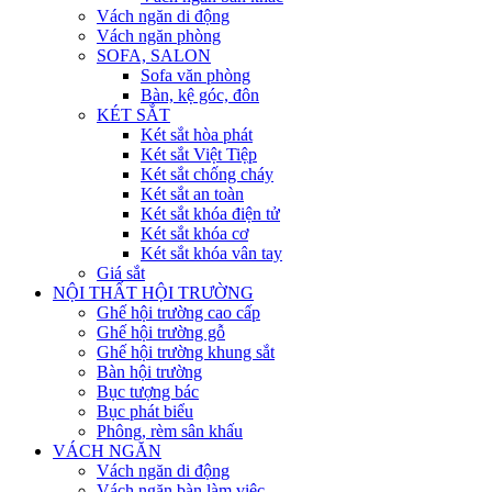
Vách ngăn di động
Vách ngăn phòng
SOFA, SALON
Sofa văn phòng
Bàn, kệ góc, đôn
KÉT SẮT
Két sắt hòa phát
Két sắt Việt Tiệp
Két sắt chống cháy
Két sắt an toàn
Két sắt khóa điện tử
Két sắt khóa cơ
Két sắt khóa vân tay
Giá sắt
NỘI THẤT HỘI TRƯỜNG
Ghế hội trường cao cấp
Ghế hội trường gỗ
Ghế hội trường khung sắt
Bàn hội trường
Bục tượng bác
Bục phát biểu
Phông, rèm sân khấu
VÁCH NGĂN
Vách ngăn di động
Vách ngăn bàn làm việc