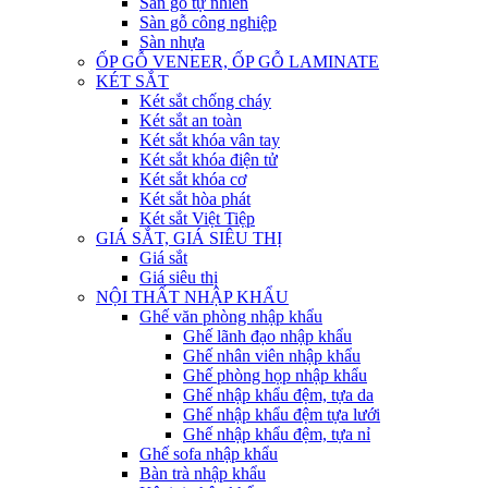
Sàn gỗ tự nhiên
Sàn gỗ công nghiệp
Sàn nhựa
ỐP GỖ VENEER, ỐP GỖ LAMINATE
KÉT SẮT
Két sắt chống cháy
Két sắt an toàn
Két sắt khóa vân tay
Két sắt khóa điện tử
Két sắt khóa cơ
Két sắt hòa phát
Két sắt Việt Tiệp
GIÁ SẮT, GIÁ SIÊU THỊ
Giá sắt
Giá siêu thị
NỘI THẤT NHẬP KHẨU
Ghế văn phòng nhập khẩu
Ghế lãnh đạo nhập khẩu
Ghế nhân viên nhập khẩu
Ghế phòng họp nhập khẩu
Ghế nhập khẩu đệm, tựa da
Ghế nhập khẩu đệm tựa lưới
Ghế nhập khẩu đệm, tựa nỉ
Ghế sofa nhập khẩu
Bàn trà nhập khẩu