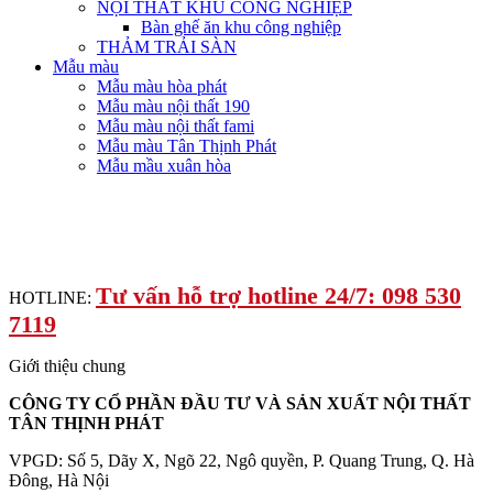
NỘI THẤT KHU CÔNG NGHIỆP
Bàn ghế ăn khu công nghiệp
THẢM TRẢI SÀN
Mẫu màu
Mẫu màu hòa phát
Mẫu màu nội thất 190
Mẫu màu nội thất fami
Mẫu màu Tân Thịnh Phát
Mẫu mầu xuân hòa
Tư vấn hỗ trợ hotline 24/7: 098 530
HOTLINE:
7119
Giới thiệu chung
CÔNG TY CỔ PHẦN ĐẦU TƯ VÀ SẢN XUẤT NỘI THẤT
TÂN THỊNH PHÁT
VPGD: Số 5, Dãy X, Ngõ 22, Ngô quyền, P. Quang Trung, Q. Hà
Đông, Hà Nội