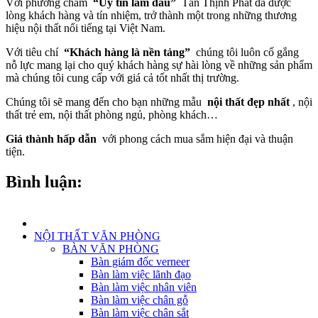
Với phương châm
“Uy tín làm đầu”
Tân Thịnh Phát đã được
lòng khách hàng và tín nhiệm, trở thành một trong những thương
hiệu nội thất nổi tiếng tại Việt Nam.
Với tiêu chí
“Khách hàng là nền tảng”
chúng tôi luôn cố gắng
nỗ lực mang lại cho quý khách hàng sự hài lòng về những sản phẩm
mà chúng tôi cung cấp với giá cả tốt nhất thị trường.
Chúng tôi sẽ mang đến cho bạn những mẫu
nội thất đẹp nhất
, nội
thất trẻ em, nội thất phòng ngủ, phòng khách…
Giá thành hấp dẫn
với phong cách mua sắm hiện đại và thuận
tiện.
Bình luận:
NỘI THẤT VĂN PHÒNG
BÀN VĂN PHÒNG
Bàn giám đốc verneer
Bàn làm việc lãnh đạo
Bàn làm việc nhân viên
Bàn làm việc chân gỗ
Bàn làm việc chân sắt