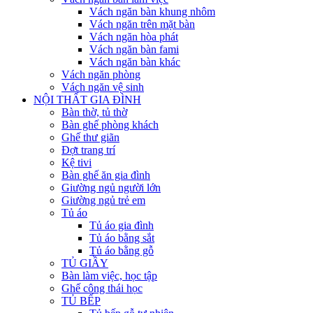
Vách ngăn bàn khung nhôm
Vách ngăn trên mặt bàn
Vách ngăn hòa phát
Vách ngăn bàn fami
Vách ngăn bàn khác
Vách ngăn phòng
Vách ngăn vệ sinh
NỘI THẤT GIA ĐÌNH
Bàn thờ, tủ thờ
Bàn ghế phòng khách
Ghế thư giãn
Đợt trang trí
Kệ tivi
Bàn ghế ăn gia đình
Giường ngủ người lớn
Giường ngủ trẻ em
Tủ áo
Tủ áo gia đình
Tủ áo bằng sắt
Tủ áo bằng gỗ
TỦ GIẦY
Bàn làm việc, học tập
Ghế công thái học
TỦ BẾP