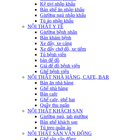
Kệ tivi nhập khẩu
Bàn ghế ăn nhập khẩu
Giường ngủ nhập khẩu
Tủ áo nhập khẩu
NỘI THẤT Y TẾ
Giường bệnh nhân
Bàn khám bệnh
Xe đẩy, xe cáng
Xe đẩy chở đồ, xe tiêm
Tủ bệnh viên
bàn để đồ
Giá để đồ bệnh viện
Ghế bệnh viện
NỘI THẤT NHÀ HÀNG, CAFE, BAR
Bàn ăn nhà hàng
Ghế nhà hàng
Bàn cafe
Ghế cafe, ghế bar
Quầy thu ngân
NỘI THẤT KHÁCH SẠN
Giường ngủ, tab giường
Bàn ghế khách sạn
Tủ treo quần áo
NỘI THẤT SÂN VẬN ĐỘNG
Ghế sân vận động