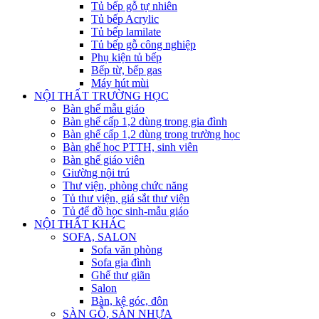
Tủ bếp gỗ tự nhiên
Tủ bếp Acrylic
Tủ bếp lamilate
Tủ bếp gỗ công nghiệp
Phụ kiện tủ bếp
Bếp từ, bếp gas
Máy hút mùi
NỘI THẤT TRƯỜNG HỌC
Bàn ghế mẫu giáo
Bàn ghế cấp 1,2 dùng trong gia đình
Bàn ghế cấp 1,2 dùng trong trường học
Bàn ghế học PTTH, sinh viên
Bàn ghế giáo viên
Giường nội trú
Thư viện, phòng chức năng
Tủ thư viện, giá sắt thư viện
Tủ để đồ học sinh-mẫu giáo
NỘI THẤT KHÁC
SOFA, SALON
Sofa văn phòng
Sofa gia đình
Ghế thư giãn
Salon
Bàn, kệ góc, đôn
SÀN GỖ, SÀN NHỰA