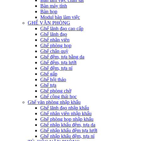
Bàn làm việc chân sắt
Bàn máy tính
Bàn họp
Modul bàn làm việc
GHẾ VĂN PHÒNG
Ghế lãnh đạo cao cấp
Ghế lãnh đạo
Ghế nhân viên
Ghế phòng họp
Ghế chân quỳ
Ghế đệm, tựa bằng da
Ghế đệm, tựa lưới
Ghế đệm, tựa nỉ
Ghế gấp
Ghế hội thảo
Ghế tựa
Ghế phòng chờ
Ghế công thái học
Ghế văn phòng nhập khẩu
Ghế lãnh đạo nhập khẩu
Ghế nhân viên nhập khẩu
Ghế phòng họp nhập khẩu
Ghế nhập khẩu đệm, tựa da
Ghế nhập khẩu đệm tựa lưới
Ghế nhập khẩu đệm, tựa nỉ