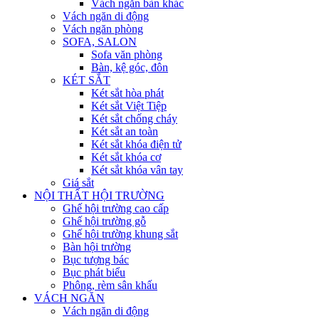
Vách ngăn bàn khác
Vách ngăn di động
Vách ngăn phòng
SOFA, SALON
Sofa văn phòng
Bàn, kệ góc, đôn
KÉT SẮT
Két sắt hòa phát
Két sắt Việt Tiệp
Két sắt chống cháy
Két sắt an toàn
Két sắt khóa điện tử
Két sắt khóa cơ
Két sắt khóa vân tay
Giá sắt
NỘI THẤT HỘI TRƯỜNG
Ghế hội trường cao cấp
Ghế hội trường gỗ
Ghế hội trường khung sắt
Bàn hội trường
Bục tượng bác
Bục phát biểu
Phông, rèm sân khấu
VÁCH NGĂN
Vách ngăn di động