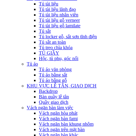
Tủ tài liệu
Tủ tài liệu lãnh đạo
Tủ tài liệu nhân viên
Tủ tài liệu gỗ verneer
Tủ tài liệu gỗ lamilate
Tủ sắt
Tủ locker gỗ, sắt sơn tĩnh điện
Tủ sắt an toàn
Tủ treo chìa khóa
TỦ GIẦY
Hộc, tủ phụ, góc nối
Tủ áo
Tủ áo văn phòng
Tủ áo bằng sắt
Tủ áo bằng gỗ
KHU VỰC LỄ TÂN, GIAO DỊCH
Backdrop
Bàn quầy lễ tân
Quầy giao dịch
Vách ngăn bàn làm việc
Vách ngăn hòa phát
Vách ngăn bàn fami
Vách ngăn bàn khung nhôm
Vách ngăn trên mặt bàn
Vách ngăn bàn khác