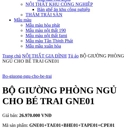
NỘI THẤT KHU CÔNG NGHIỆP
Bàn ghế ăn khu công nghiệp
THẢM TRẢI SÀN
Mẫu màu
Mẫu màu hòa phát
Mẫu màu nội thất 190
Mẫu màu nội thất fami
Mẫu màu Tân Thịnh Phát
Mẫu mầu xuân hòa
Trang chủ
NỘI THẤT GIA ĐÌNH
Tủ áo
BỘ GIƯỜNG PHÒNG
NGỦ CHO BÉ TRAI GNE01
Bo-giuong-ngu-cho-be-trai
BỘ GIƯỜNG PHÒNG NGỦ
CHO BÉ TRAI GNE01
Giá bán:
26.970.000 VNĐ
Mã sản phẩm:
GNE01+TAE01+BHE01+TAPE01+CPE01