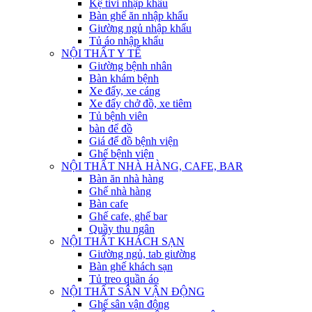
Kệ tivi nhập khẩu
Bàn ghế ăn nhập khẩu
Giường ngủ nhập khẩu
Tủ áo nhập khẩu
NỘI THẤT Y TẾ
Giường bệnh nhân
Bàn khám bệnh
Xe đẩy, xe cáng
Xe đẩy chở đồ, xe tiêm
Tủ bệnh viên
bàn để đồ
Giá để đồ bệnh viện
Ghế bệnh viện
NỘI THẤT NHÀ HÀNG, CAFE, BAR
Bàn ăn nhà hàng
Ghế nhà hàng
Bàn cafe
Ghế cafe, ghế bar
Quầy thu ngân
NỘI THẤT KHÁCH SẠN
Giường ngủ, tab giường
Bàn ghế khách sạn
Tủ treo quần áo
NỘI THẤT SÂN VẬN ĐỘNG
Ghế sân vận động