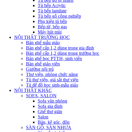
Tủ bếp gỗ tự nhiên
Tủ bếp Acrylic
Tủ bếp lamilate
Tủ bếp gỗ công nghiệp
Phụ kiện tủ bếp
Bếp từ, bếp gas
Máy hút mùi
NỘI THẤT TRƯỜNG HỌC
Bàn ghế mẫu giáo
Bàn ghế cấp 1,2 dùng trong gia đình
Bàn ghế cấp 1,2 dùng trong trường học
Bàn ghế học PTTH, sinh viên
Bàn ghế giáo viên
Giường nội trú
Thư viện, phòng chức năng
Tủ thư viện, giá sắt thư viện
Tủ để đồ học sinh-mẫu giáo
NỘI THẤT KHÁC
SOFA, SALON
Sofa văn phòng
Sofa gia đình
Ghế thư giãn
Salon
Bàn, kệ góc, đôn
SÀN GỖ, SÀN NHỰA