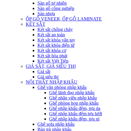
Sàn gỗ tự nhiên
Sàn gỗ công nghiệp
Sàn nhựa
ỐP GỖ VENEER, ỐP GỖ LAMINATE
KÉT SẮT
Két sắt chống cháy
Két sắt an toàn
Két sắt khóa vân tay
Két sắt khóa điện tử
Két sắt khóa cơ
Két sắt hòa phát
Két sắt Việt Tiệp
GIÁ SẮT, GIÁ SIÊU THỊ
Giá sắt
Giá siêu thị
NỘI THẤT NHẬP KHẨU
Ghế văn phòng nhập khẩu
Ghế lãnh đạo nhập khẩu
Ghế nhân viên nhập khẩu
Ghế phòng họp nhập khẩu
Ghế nhập khẩu đệm, tựa da
Ghế nhập khẩu đệm tựa lưới
Ghế nhập khẩu đệm, tựa nỉ
Ghế sofa nhập khẩu
Bàn trà nhập khẩu