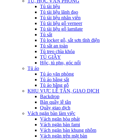
TỦ, HỘC VĂN PHÒNG
Tủ tài liệu
Tủ tài liệu lãnh đạo
Tủ tài liệu nhân viên
Tủ tài liệu gỗ verneer
Tủ tài liệu gỗ lamilate
Tủ sắt
Tủ locker gỗ, sắt sơn tĩnh điện
Tủ sắt an toàn
Tủ treo chìa khóa
TỦ GIẦY
Hộc, tủ phụ, góc nối
Tủ áo
Tủ áo văn phòng
Tủ áo bằng sắt
Tủ áo bằng gỗ
KHU VỰC LỄ TÂN, GIAO DỊCH
Backdrop
Bàn quầy lễ tân
Quầy giao dịch
Vách ngăn bàn làm việc
Vách ngăn hòa phát
Vách ngăn bàn fami
Vách ngăn bàn khung nhôm
Vách ngăn trên mặt bàn