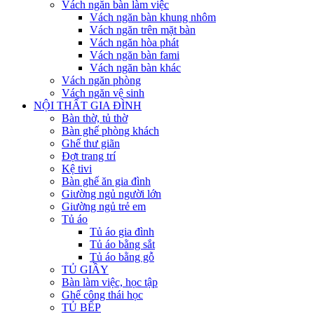
Vách ngăn bàn làm việc
Vách ngăn bàn khung nhôm
Vách ngăn trên mặt bàn
Vách ngăn hòa phát
Vách ngăn bàn fami
Vách ngăn bàn khác
Vách ngăn phòng
Vách ngăn vệ sinh
NỘI THẤT GIA ĐÌNH
Bàn thờ, tủ thờ
Bàn ghế phòng khách
Ghế thư giãn
Đợt trang trí
Kệ tivi
Bàn ghế ăn gia đình
Giường ngủ người lớn
Giường ngủ trẻ em
Tủ áo
Tủ áo gia đình
Tủ áo bằng sắt
Tủ áo bằng gỗ
TỦ GIẦY
Bàn làm việc, học tập
Ghế công thái học
TỦ BẾP