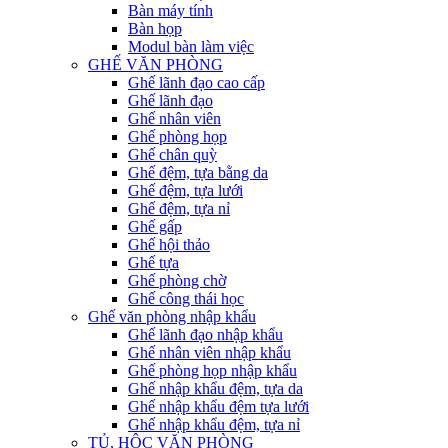
Bàn máy tính
Bàn họp
Modul bàn làm việc
GHẾ VĂN PHÒNG
Ghế lãnh đạo cao cấp
Ghế lãnh đạo
Ghế nhân viên
Ghế phòng họp
Ghế chân quỳ
Ghế đệm, tựa bằng da
Ghế đệm, tựa lưới
Ghế đệm, tựa nỉ
Ghế gấp
Ghế hội thảo
Ghế tựa
Ghế phòng chờ
Ghế công thái học
Ghế văn phòng nhập khẩu
Ghế lãnh đạo nhập khẩu
Ghế nhân viên nhập khẩu
Ghế phòng họp nhập khẩu
Ghế nhập khẩu đệm, tựa da
Ghế nhập khẩu đệm tựa lưới
Ghế nhập khẩu đệm, tựa nỉ
TỦ, HỘC VĂN PHÒNG