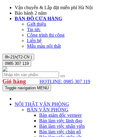
Vận chuyển & Lắp đặt miễn phí Hà Nội
Bảo hành 2 năm
BẢN ĐỒ CỬA HÀNG
Giới thiệu
Tin tức
Công trình thi công
Liên hệ
Mẫu màu nội thất
8h-21h(T2-CN )
0985 307 119
Giỏ hàng
HOTLINE: 0985 307 119
Toggle navigation
MENU
NỘI THẤT VĂN PHÒNG
BÀN VĂN PHÒNG
Bàn giám đốc verneer
Bàn làm việc lãnh đạo
Bàn làm việc nhân viên
Bàn làm việc chân gỗ