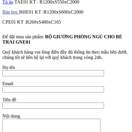
Tủ áo
TAE01 KT : R1200xS550xC2000
Bàn học
BHE01 KT :R1200xS600xC2000
CPE01 KT :R260xS480xC165
Để đặt mua sản phẩm:
BỘ GIƯỜNG PHÒNG NGỦ CHO BÉ
TRAI GNE01
Quý khách hàng vui lòng điền đầy đủ thông tin theo mẫu bên dưới,
chúng tôi sẽ liên hệ lại với quý khách trong vòng 24h.
Họ tên
Email
Tiêu đề
Nội dung