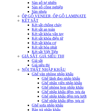
Sàn gỗ tự nhiên
Sàn gỗ công nghiệp
Sàn nhựa
ỐP GỖ VENEER, ỐP GỖ LAMINATE
KÉT SẮT
Két sắt chống cháy
Két sắt an toàn
Két sắt khóa vân tay
Két sắt khóa điện tử
Két sắt khóa cơ
Két sắt hòa phát
Két sắt Việt Tiệp
GIÁ SẮT, GIÁ SIÊU THỊ
Giá sắt
Giá siêu thị
NỘI THẤT NHẬP KHẨU
Ghế văn phòng nhập khẩu
Ghế lãnh đạo nhập khẩu
Ghế nhân viên nhập khẩu
Ghế phòng họp nhập khẩu
Ghế nhập khẩu đệm, tựa da
Ghế nhập khẩu đệm tựa lưới
Ghế nhập khẩu đệm, tựa nỉ
Ghế sofa nhập khẩu
Bàn trà nhập khẩu