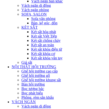
Vách ngăn bàn khác
Vách ngăn di động
Vách ngăn phòng
SOFA, SALON
Sofa văn phòng
Bàn, kệ góc, đôn
KÉT SẮT
Két sắt hòa phát
Két sắt Việt Tiệp
Két sắt chống cháy
Két sắt an toàn
Két sắt khóa điện tử
Két sắt khóa cơ
Két sắt khóa vân tay
Giá sắt
NỘI THẤT HỘI TRƯỜNG
Ghế hội trường cao cấp
Ghế hội trường gỗ
Ghế hội trường khung sắt
Bàn hội trường
Bục tượng bác
Bục phát biểu
Phông, rèm sân khấu
VÁCH NGĂN
Vách ngăn di động