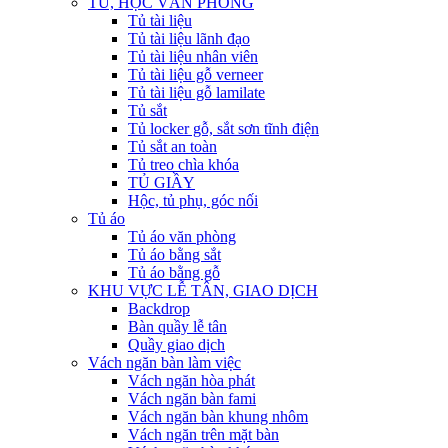
TỦ, HỘC VĂN PHÒNG
Tủ tài liệu
Tủ tài liệu lãnh đạo
Tủ tài liệu nhân viên
Tủ tài liệu gỗ verneer
Tủ tài liệu gỗ lamilate
Tủ sắt
Tủ locker gỗ, sắt sơn tĩnh điện
Tủ sắt an toàn
Tủ treo chìa khóa
TỦ GIẦY
Hộc, tủ phụ, góc nối
Tủ áo
Tủ áo văn phòng
Tủ áo bằng sắt
Tủ áo bằng gỗ
KHU VỰC LỄ TÂN, GIAO DỊCH
Backdrop
Bàn quầy lễ tân
Quầy giao dịch
Vách ngăn bàn làm việc
Vách ngăn hòa phát
Vách ngăn bàn fami
Vách ngăn bàn khung nhôm
Vách ngăn trên mặt bàn