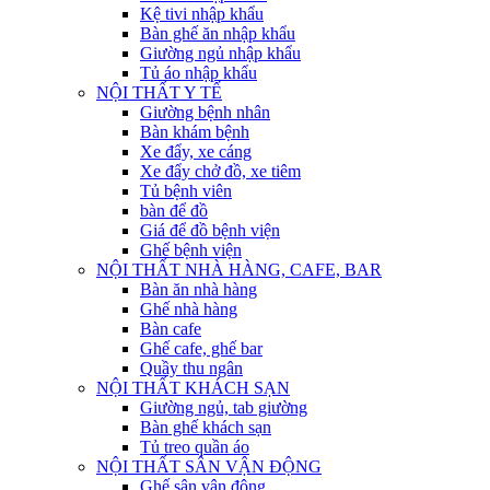
Kệ tivi nhập khẩu
Bàn ghế ăn nhập khẩu
Giường ngủ nhập khẩu
Tủ áo nhập khẩu
NỘI THẤT Y TẾ
Giường bệnh nhân
Bàn khám bệnh
Xe đẩy, xe cáng
Xe đẩy chở đồ, xe tiêm
Tủ bệnh viên
bàn để đồ
Giá để đồ bệnh viện
Ghế bệnh viện
NỘI THẤT NHÀ HÀNG, CAFE, BAR
Bàn ăn nhà hàng
Ghế nhà hàng
Bàn cafe
Ghế cafe, ghế bar
Quầy thu ngân
NỘI THẤT KHÁCH SẠN
Giường ngủ, tab giường
Bàn ghế khách sạn
Tủ treo quần áo
NỘI THẤT SÂN VẬN ĐỘNG
Ghế sân vận động