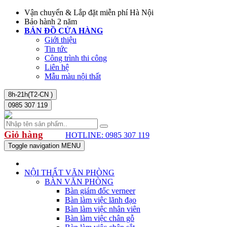
Vận chuyển & Lắp đặt miễn phí Hà Nội
Bảo hành 2 năm
BẢN ĐỒ CỬA HÀNG
Giới thiệu
Tin tức
Công trình thi công
Liên hệ
Mẫu màu nội thất
8h-21h(T2-CN )
0985 307 119
Giỏ hàng
HOTLINE: 0985 307 119
Toggle navigation
MENU
NỘI THẤT VĂN PHÒNG
BÀN VĂN PHÒNG
Bàn giám đốc verneer
Bàn làm việc lãnh đạo
Bàn làm việc nhân viên
Bàn làm việc chân gỗ