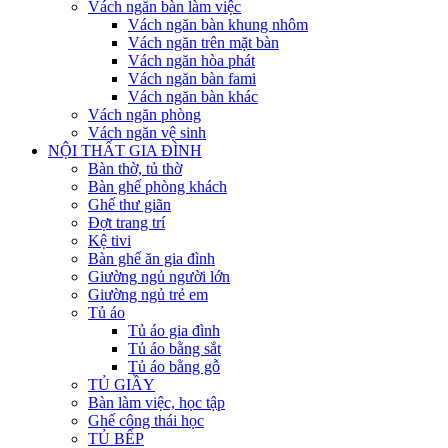
Vách ngăn bàn làm việc
Vách ngăn bàn khung nhôm
Vách ngăn trên mặt bàn
Vách ngăn hòa phát
Vách ngăn bàn fami
Vách ngăn bàn khác
Vách ngăn phòng
Vách ngăn vệ sinh
NỘI THẤT GIA ĐÌNH
Bàn thờ, tủ thờ
Bàn ghế phòng khách
Ghế thư giãn
Đợt trang trí
Kệ tivi
Bàn ghế ăn gia đình
Giường ngủ người lớn
Giường ngủ trẻ em
Tủ áo
Tủ áo gia đình
Tủ áo bằng sắt
Tủ áo bằng gỗ
TỦ GIẦY
Bàn làm việc, học tập
Ghế công thái học
TỦ BẾP