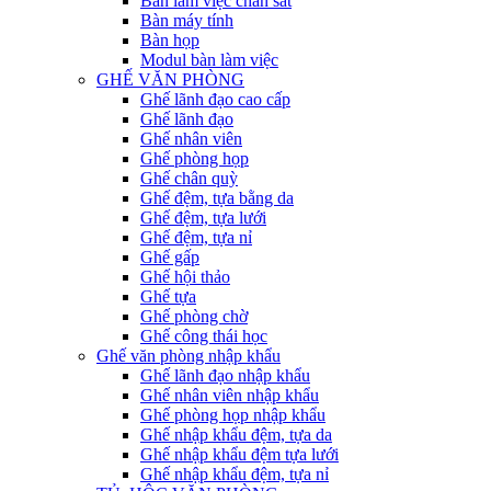
Bàn làm việc chân sắt
Bàn máy tính
Bàn họp
Modul bàn làm việc
GHẾ VĂN PHÒNG
Ghế lãnh đạo cao cấp
Ghế lãnh đạo
Ghế nhân viên
Ghế phòng họp
Ghế chân quỳ
Ghế đệm, tựa bằng da
Ghế đệm, tựa lưới
Ghế đệm, tựa nỉ
Ghế gấp
Ghế hội thảo
Ghế tựa
Ghế phòng chờ
Ghế công thái học
Ghế văn phòng nhập khẩu
Ghế lãnh đạo nhập khẩu
Ghế nhân viên nhập khẩu
Ghế phòng họp nhập khẩu
Ghế nhập khẩu đệm, tựa da
Ghế nhập khẩu đệm tựa lưới
Ghế nhập khẩu đệm, tựa nỉ