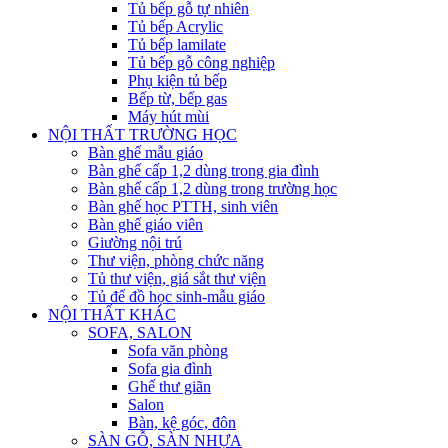
Tủ bếp gỗ tự nhiên
Tủ bếp Acrylic
Tủ bếp lamilate
Tủ bếp gỗ công nghiệp
Phụ kiện tủ bếp
Bếp từ, bếp gas
Máy hút mùi
NỘI THẤT TRƯỜNG HỌC
Bàn ghế mẫu giáo
Bàn ghế cấp 1,2 dùng trong gia đình
Bàn ghế cấp 1,2 dùng trong trường học
Bàn ghế học PTTH, sinh viên
Bàn ghế giáo viên
Giường nội trú
Thư viện, phòng chức năng
Tủ thư viện, giá sắt thư viện
Tủ để đồ học sinh-mẫu giáo
NỘI THẤT KHÁC
SOFA, SALON
Sofa văn phòng
Sofa gia đình
Ghế thư giãn
Salon
Bàn, kệ góc, đôn
SÀN GỖ, SÀN NHỰA