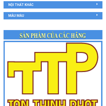
NỘI THẤT KHÁC
MẪU MÀU