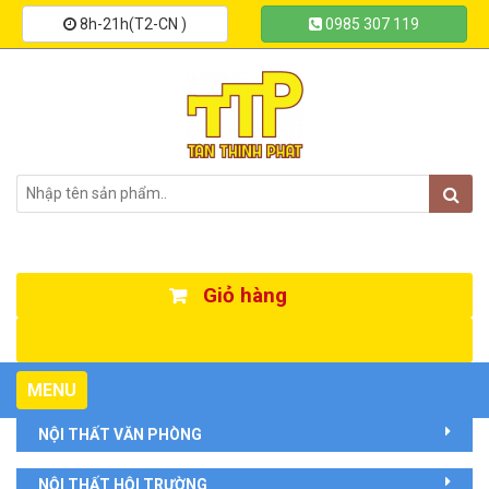
8h-21h(T2-CN )
0985 307 119
Giỏ hàng
Toggle
MENU
navigation
NỘI THẤT VĂN PHÒNG
NỘI THẤT HỘI TRƯỜNG