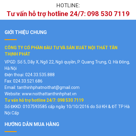
HOTLINE:
Tư vấn hỗ trợ hotline 24/7: 098 530 7119
GIỚI THIỆU CHUNG
CÔNG TY CỔ PHẦN ĐẦU TƯ VÀ SẢN XUẤT NỘI THẤT TÂN
THỊNH PHÁT
VPGD: Số 5, Dãy X, Ngõ 22, Ngô quyền, P. Quang Trung, Q. Hà Đông,
Hà Nội
Điện thoại: 024.33.535.888
Fax: 024.33.521.686
Email: tanthinhphatnoithat@gmail.com
Website:
www.noithattanthinhphat.vn
Tư vấn hỗ trợ hotline 24/7: 098 530 7119
Số ĐKKD: 0107593585 cấp ngày 10/10/2016 do Sở KH & ĐT TP Hà
Nội Cấp
HƯỚNG DẪN MUA HÀNG