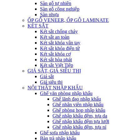
Sàn gỗ tự nhiên
Sàn gỗ công nghiệp
Sàn nhựa
ỐP GỖ VENEER, ỐP GỖ LAMINATE
KÉT SẮT
Két sắt chống cháy
Két sắt an toàn
Két sắt khóa vân tay
Két sắt khóa điện tử
Két sắt khóa cơ
Két sắt hòa phát
Két sắt Việt Tiệp
GIÁ SẮT, GIÁ SIÊU THỊ
Giá sắt
Giá siêu thị
NỘI THẤT NHẬP KHẨU
Ghế văn phòng nhập khẩu
Ghế lãnh đạo nhập khẩu
Ghế nhân viên nhập khẩu
Ghế phòng họp nhập khẩu
Ghế nhập khẩu đệm, tựa da
Ghế nhập khẩu đệm tựa lưới
Ghế nhập khẩu đệm, tựa nỉ
Ghế sofa nhập khẩu
Bàn trà nhập khẩu