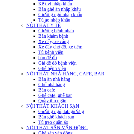
Kệ tivi nhập khẩu
Bàn ghế ăn nhập khẩu
Giường ngủ nhập khẩu
Tủ áo nhập khẩu
NỘI THẤT Y TẾ
Giường bệnh nhân
Bàn khám bệnh
Xe đẩy, xe cáng
Xe đẩy chở đồ, xe tiêm
Tủ bệnh viên
bàn để đồ
Giá để đồ bệnh viện
Ghế bệnh viện
NỘI THẤT NHÀ HÀNG, CAFE, BAR
Bàn ăn nhà hàng
Ghế nhà hàng
Bàn cafe
Ghế cafe, ghế bar
Quầy thu ngân
NỘI THẤT KHÁCH SẠN
Giường ngủ, tab giường
Bàn ghế khách sạn
Tủ treo quần áo
NỘI THẤT SÂN VẬN ĐỘNG
Ghế sân vận động