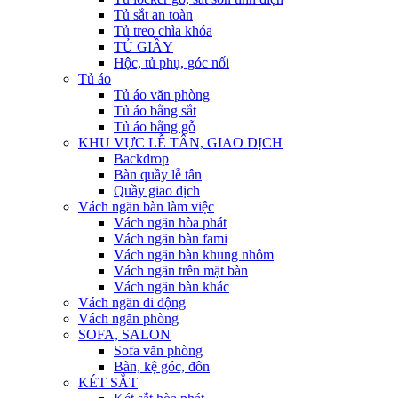
Tủ sắt an toàn
Tủ treo chìa khóa
TỦ GIẦY
Hộc, tủ phụ, góc nối
Tủ áo
Tủ áo văn phòng
Tủ áo bằng sắt
Tủ áo bằng gỗ
KHU VỰC LỄ TÂN, GIAO DỊCH
Backdrop
Bàn quầy lễ tân
Quầy giao dịch
Vách ngăn bàn làm việc
Vách ngăn hòa phát
Vách ngăn bàn fami
Vách ngăn bàn khung nhôm
Vách ngăn trên mặt bàn
Vách ngăn bàn khác
Vách ngăn di động
Vách ngăn phòng
SOFA, SALON
Sofa văn phòng
Bàn, kệ góc, đôn
KÉT SẮT