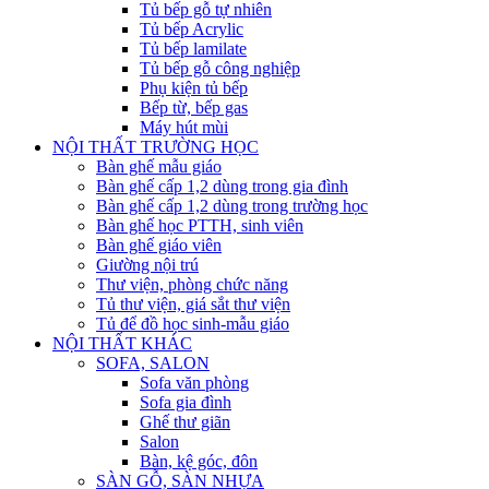
Tủ bếp gỗ tự nhiên
Tủ bếp Acrylic
Tủ bếp lamilate
Tủ bếp gỗ công nghiệp
Phụ kiện tủ bếp
Bếp từ, bếp gas
Máy hút mùi
NỘI THẤT TRƯỜNG HỌC
Bàn ghế mẫu giáo
Bàn ghế cấp 1,2 dùng trong gia đình
Bàn ghế cấp 1,2 dùng trong trường học
Bàn ghế học PTTH, sinh viên
Bàn ghế giáo viên
Giường nội trú
Thư viện, phòng chức năng
Tủ thư viện, giá sắt thư viện
Tủ để đồ học sinh-mẫu giáo
NỘI THẤT KHÁC
SOFA, SALON
Sofa văn phòng
Sofa gia đình
Ghế thư giãn
Salon
Bàn, kệ góc, đôn
SÀN GỖ, SÀN NHỰA