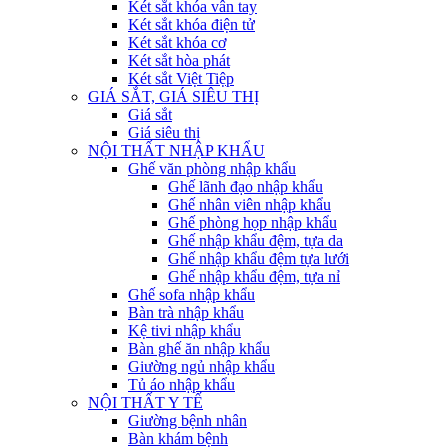
Két sắt khóa vân tay
Két sắt khóa điện tử
Két sắt khóa cơ
Két sắt hòa phát
Két sắt Việt Tiệp
GIÁ SẮT, GIÁ SIÊU THỊ
Giá sắt
Giá siêu thị
NỘI THẤT NHẬP KHẨU
Ghế văn phòng nhập khẩu
Ghế lãnh đạo nhập khẩu
Ghế nhân viên nhập khẩu
Ghế phòng họp nhập khẩu
Ghế nhập khẩu đệm, tựa da
Ghế nhập khẩu đệm tựa lưới
Ghế nhập khẩu đệm, tựa nỉ
Ghế sofa nhập khẩu
Bàn trà nhập khẩu
Kệ tivi nhập khẩu
Bàn ghế ăn nhập khẩu
Giường ngủ nhập khẩu
Tủ áo nhập khẩu
NỘI THẤT Y TẾ
Giường bệnh nhân
Bàn khám bệnh