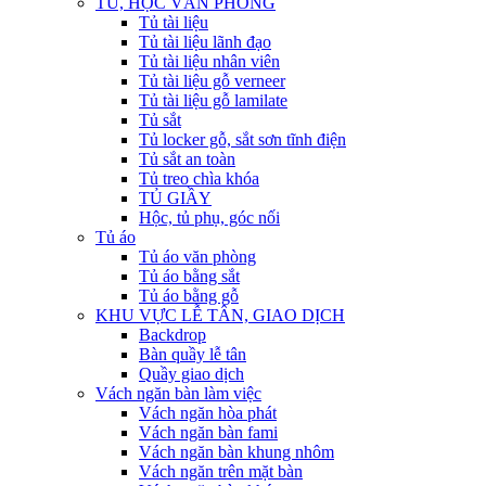
TỦ, HỘC VĂN PHÒNG
Tủ tài liệu
Tủ tài liệu lãnh đạo
Tủ tài liệu nhân viên
Tủ tài liệu gỗ verneer
Tủ tài liệu gỗ lamilate
Tủ sắt
Tủ locker gỗ, sắt sơn tĩnh điện
Tủ sắt an toàn
Tủ treo chìa khóa
TỦ GIẦY
Hộc, tủ phụ, góc nối
Tủ áo
Tủ áo văn phòng
Tủ áo bằng sắt
Tủ áo bằng gỗ
KHU VỰC LỄ TÂN, GIAO DỊCH
Backdrop
Bàn quầy lễ tân
Quầy giao dịch
Vách ngăn bàn làm việc
Vách ngăn hòa phát
Vách ngăn bàn fami
Vách ngăn bàn khung nhôm
Vách ngăn trên mặt bàn