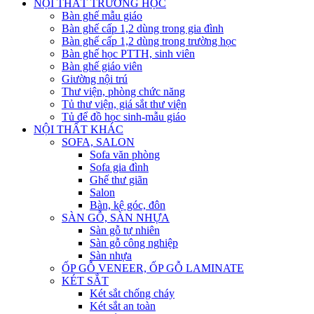
NỘI THẤT TRƯỜNG HỌC
Bàn ghế mẫu giáo
Bàn ghế cấp 1,2 dùng trong gia đình
Bàn ghế cấp 1,2 dùng trong trường học
Bàn ghế học PTTH, sinh viên
Bàn ghế giáo viên
Giường nội trú
Thư viện, phòng chức năng
Tủ thư viện, giá sắt thư viện
Tủ để đồ học sinh-mẫu giáo
NỘI THẤT KHÁC
SOFA, SALON
Sofa văn phòng
Sofa gia đình
Ghế thư giãn
Salon
Bàn, kệ góc, đôn
SÀN GỖ, SÀN NHỰA
Sàn gỗ tự nhiên
Sàn gỗ công nghiệp
Sàn nhựa
ỐP GỖ VENEER, ỐP GỖ LAMINATE
KÉT SẮT
Két sắt chống cháy
Két sắt an toàn