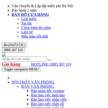
Vận chuyển & Lắp đặt miễn phí Hà Nội
Bảo hành 2 năm
BẢN ĐỒ CỬA HÀNG
Giới thiệu
Tin tức
Công trình thi công
Liên hệ
Mẫu màu nội thất
8h-21h(T2-CN )
0985 307 119
Giỏ hàng
HOTLINE: 0985 307 119
Toggle navigation
MENU
NỘI THẤT VĂN PHÒNG
BÀN VĂN PHÒNG
Bàn giám đốc verneer
Bàn làm việc lãnh đạo
Bàn làm việc nhân viên
Bàn làm việc chân gỗ