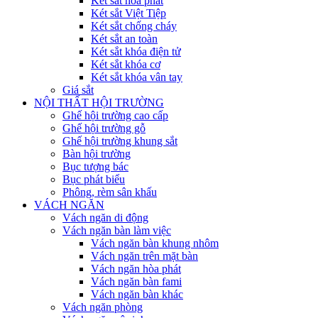
Két sắt hòa phát
Két sắt Việt Tiệp
Két sắt chống cháy
Két sắt an toàn
Két sắt khóa điện tử
Két sắt khóa cơ
Két sắt khóa vân tay
Giá sắt
NỘI THẤT HỘI TRƯỜNG
Ghế hội trường cao cấp
Ghế hội trường gỗ
Ghế hội trường khung sắt
Bàn hội trường
Bục tượng bác
Bục phát biểu
Phông, rèm sân khấu
VÁCH NGĂN
Vách ngăn di động
Vách ngăn bàn làm việc
Vách ngăn bàn khung nhôm
Vách ngăn trên mặt bàn
Vách ngăn hòa phát
Vách ngăn bàn fami
Vách ngăn bàn khác
Vách ngăn phòng