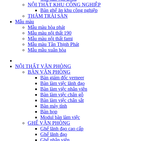
NỘI THẤT KHU CÔNG NGHIỆP
Bàn ghế ăn khu công nghiệp
THẢM TRẢI SÀN
Mẫu màu
Mẫu màu hòa phát
Mẫu màu nội thất 190
Mẫu màu nội thất fami
Mẫu màu Tân Thịnh Phát
Mẫu mầu xuân hòa
NỘI THẤT VĂN PHÒNG
BÀN VĂN PHÒNG
Bàn giám đốc verneer
Bàn làm việc lãnh đạo
Bàn làm việc nhân viên
Bàn làm việc chân gỗ
Bàn làm việc chân sắt
Bàn máy tính
Bàn họp
Modul bàn làm việc
GHẾ VĂN PHÒNG
Ghế lãnh đạo cao cấp
Ghế lãnh đạo
Ghế nhân viên