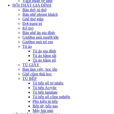
Vách ngăn vệ sinh
NỘI THẤT GIA ĐÌNH
Bàn thờ, tủ thờ
Bàn ghế phòng khách
Ghế thư giãn
Đợt trang trí
Kệ tivi
Bàn ghế ăn gia đình
Giường ngủ người lớn
Giường ngủ trẻ em
Tủ áo
Tủ áo gia đình
Tủ áo bằng sắt
Tủ áo bằng gỗ
TỦ GIẦY
Bàn làm việc, học tập
Ghế công thái học
TỦ BẾP
Tủ bếp gỗ tự nhiên
Tủ bếp Acrylic
Tủ bếp lamilate
Tủ bếp gỗ công nghiệp
Phụ kiện tủ bếp
Bếp từ, bếp gas
Máy hút mùi