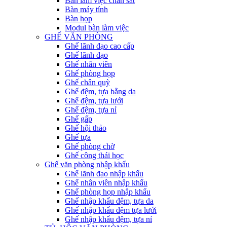
Bàn làm việc chân sắt
Bàn máy tính
Bàn họp
Modul bàn làm việc
GHẾ VĂN PHÒNG
Ghế lãnh đạo cao cấp
Ghế lãnh đạo
Ghế nhân viên
Ghế phòng họp
Ghế chân quỳ
Ghế đệm, tựa bằng da
Ghế đệm, tựa lưới
Ghế đệm, tựa nỉ
Ghế gấp
Ghế hội thảo
Ghế tựa
Ghế phòng chờ
Ghế công thái học
Ghế văn phòng nhập khẩu
Ghế lãnh đạo nhập khẩu
Ghế nhân viên nhập khẩu
Ghế phòng họp nhập khẩu
Ghế nhập khẩu đệm, tựa da
Ghế nhập khẩu đệm tựa lưới
Ghế nhập khẩu đệm, tựa nỉ