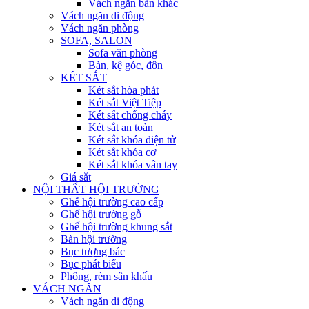
Vách ngăn bàn khác
Vách ngăn di động
Vách ngăn phòng
SOFA, SALON
Sofa văn phòng
Bàn, kệ góc, đôn
KÉT SẮT
Két sắt hòa phát
Két sắt Việt Tiệp
Két sắt chống cháy
Két sắt an toàn
Két sắt khóa điện tử
Két sắt khóa cơ
Két sắt khóa vân tay
Giá sắt
NỘI THẤT HỘI TRƯỜNG
Ghế hội trường cao cấp
Ghế hội trường gỗ
Ghế hội trường khung sắt
Bàn hội trường
Bục tượng bác
Bục phát biểu
Phông, rèm sân khấu
VÁCH NGĂN
Vách ngăn di động