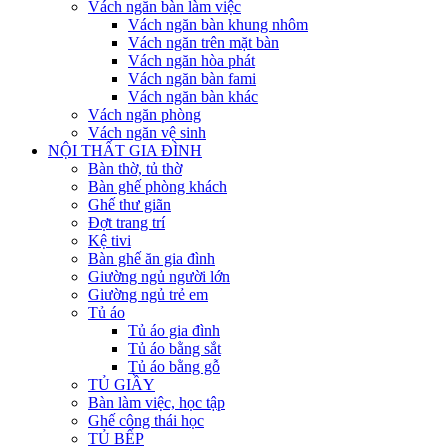
Vách ngăn bàn làm việc
Vách ngăn bàn khung nhôm
Vách ngăn trên mặt bàn
Vách ngăn hòa phát
Vách ngăn bàn fami
Vách ngăn bàn khác
Vách ngăn phòng
Vách ngăn vệ sinh
NỘI THẤT GIA ĐÌNH
Bàn thờ, tủ thờ
Bàn ghế phòng khách
Ghế thư giãn
Đợt trang trí
Kệ tivi
Bàn ghế ăn gia đình
Giường ngủ người lớn
Giường ngủ trẻ em
Tủ áo
Tủ áo gia đình
Tủ áo bằng sắt
Tủ áo bằng gỗ
TỦ GIẦY
Bàn làm việc, học tập
Ghế công thái học
TỦ BẾP