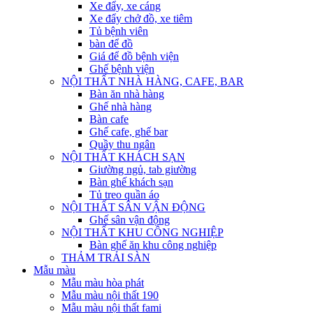
Xe đẩy, xe cáng
Xe đẩy chở đồ, xe tiêm
Tủ bệnh viên
bàn để đồ
Giá để đồ bệnh viện
Ghế bệnh viện
NỘI THẤT NHÀ HÀNG, CAFE, BAR
Bàn ăn nhà hàng
Ghế nhà hàng
Bàn cafe
Ghế cafe, ghế bar
Quầy thu ngân
NỘI THẤT KHÁCH SẠN
Giường ngủ, tab giường
Bàn ghế khách sạn
Tủ treo quần áo
NỘI THẤT SÂN VẬN ĐỘNG
Ghế sân vận động
NỘI THẤT KHU CÔNG NGHIỆP
Bàn ghế ăn khu công nghiệp
THẢM TRẢI SÀN
Mẫu màu
Mẫu màu hòa phát
Mẫu màu nội thất 190
Mẫu màu nội thất fami