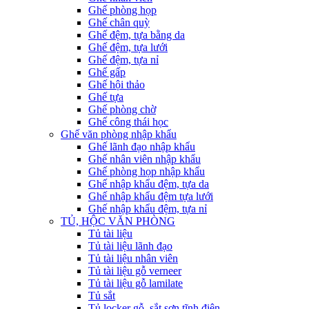
Ghế phòng họp
Ghế chân quỳ
Ghế đệm, tựa bằng da
Ghế đệm, tựa lưới
Ghế đệm, tựa nỉ
Ghế gấp
Ghế hội thảo
Ghế tựa
Ghế phòng chờ
Ghế công thái học
Ghế văn phòng nhập khẩu
Ghế lãnh đạo nhập khẩu
Ghế nhân viên nhập khẩu
Ghế phòng họp nhập khẩu
Ghế nhập khẩu đệm, tựa da
Ghế nhập khẩu đệm tựa lưới
Ghế nhập khẩu đệm, tựa nỉ
TỦ, HỘC VĂN PHÒNG
Tủ tài liệu
Tủ tài liệu lãnh đạo
Tủ tài liệu nhân viên
Tủ tài liệu gỗ verneer
Tủ tài liệu gỗ lamilate
Tủ sắt
Tủ locker gỗ, sắt sơn tĩnh điện