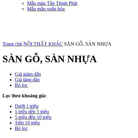
Mẫu màu Tân Thịnh Phát
Mẫu mầu xuân hòa
Trang chủ
NỘI THẤT KHÁC
SÀN GỖ, SÀN NHỰA
SÀN GỖ, SÀN NHỰA
Giá giảm dần
Giá tăng dần
Bỏ lọc
Lọc theo khoảng giá:
Dưới 1 triệu
1 triệu đến 5 triệu
5 triệu đến 10 triệu
Trên 10 triệu
Bỏ lọc