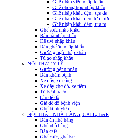
Ghế nhân viên nhập khẩu
Ghế phòng họp nhập khẩu
Ghế nhập khẩu đệm, tựa da
Ghế nhập khẩu đệm tựa lưới
Ghế nhập khẩu đệm, tựa nỉ
Ghế sofa nhập khẩu
Bàn trà nhập khẩu
Kệ tivi nhập khẩu
Bàn ghế ăn nhập khẩu
Giường ngủ nhập khẩu
Tủ áo nhập khẩu
NỘI THẤT Y TẾ
Giường bệnh nhân
Bàn khám bệnh
Xe đẩy, xe cáng
Xe đẩy chở đồ, xe tiêm
Tủ bệnh viên
bàn để đồ
Giá để đồ bệnh viện
Ghế bệnh viện
NỘI THẤT NHÀ HÀNG, CAFE, BAR
Bàn ăn nhà hàng
Ghế nhà hàng
Bàn cafe
Ghế cafe, ghế bar