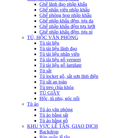
Ghế lãnh đạo nhập khẩu
Ghế nhân viên nhập khẩu
Ghế phòng họp nhập khẩu
Ghế nhập khẩu đệm, tựa da
Ghế nhập khẩu đệm tựa lưới
Ghế nhập khẩu đệm, tựa nỉ
TỦ, HỘC VĂN PHÒNG
Tủ tài liệu
Tủ tài liệu lãnh đạo
Tủ tài liệu nhân viên
Tủ tài liệu gỗ verneer
Tủ tài liệu gỗ lamilate
Tủ sắt
Tủ locker gỗ, sắt sơn tĩnh điện
Tủ sắt an toàn
Tủ treo chìa khóa
TỦ GIẦY
Hộc, tủ phụ, góc nối
Tủ áo
Tủ áo văn phòng
Tủ áo bằng sắt
Tủ áo bằng gỗ
KHU VỰC LỄ TÂN, GIAO DỊCH
Backdrop
Bàn quầy lễ tân