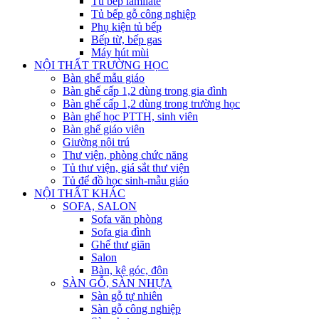
Tủ bếp lamilate
Tủ bếp gỗ công nghiệp
Phụ kiện tủ bếp
Bếp từ, bếp gas
Máy hút mùi
NỘI THẤT TRƯỜNG HỌC
Bàn ghế mẫu giáo
Bàn ghế cấp 1,2 dùng trong gia đình
Bàn ghế cấp 1,2 dùng trong trường học
Bàn ghế học PTTH, sinh viên
Bàn ghế giáo viên
Giường nội trú
Thư viện, phòng chức năng
Tủ thư viện, giá sắt thư viện
Tủ để đồ học sinh-mẫu giáo
NỘI THẤT KHÁC
SOFA, SALON
Sofa văn phòng
Sofa gia đình
Ghế thư giãn
Salon
Bàn, kệ góc, đôn
SÀN GỖ, SÀN NHỰA
Sàn gỗ tự nhiên
Sàn gỗ công nghiệp