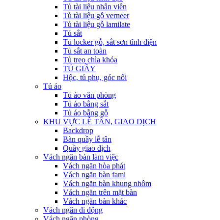
Tủ tài liệu nhân viên
Tủ tài liệu gỗ verneer
Tủ tài liệu gỗ lamilate
Tủ sắt
Tủ locker gỗ, sắt sơn tĩnh điện
Tủ sắt an toàn
Tủ treo chìa khóa
TỦ GIẦY
Hộc, tủ phụ, góc nối
Tủ áo
Tủ áo văn phòng
Tủ áo bằng sắt
Tủ áo bằng gỗ
KHU VỰC LỄ TÂN, GIAO DỊCH
Backdrop
Bàn quầy lễ tân
Quầy giao dịch
Vách ngăn bàn làm việc
Vách ngăn hòa phát
Vách ngăn bàn fami
Vách ngăn bàn khung nhôm
Vách ngăn trên mặt bàn
Vách ngăn bàn khác
Vách ngăn di động
Vách ngăn phòng