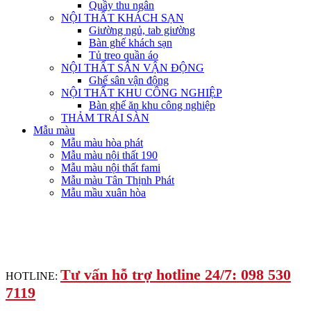
Quầy thu ngân
NỘI THẤT KHÁCH SẠN
Giường ngủ, tab giường
Bàn ghế khách sạn
Tủ treo quần áo
NỘI THẤT SÂN VẬN ĐỘNG
Ghế sân vận động
NỘI THẤT KHU CÔNG NGHIỆP
Bàn ghế ăn khu công nghiệp
THẢM TRẢI SÀN
Mẫu màu
Mẫu màu hòa phát
Mẫu màu nội thất 190
Mẫu màu nội thất fami
Mẫu màu Tân Thịnh Phát
Mẫu mầu xuân hòa
Tư vấn hỗ trợ hotline 24/7: 098 530
HOTLINE:
7119