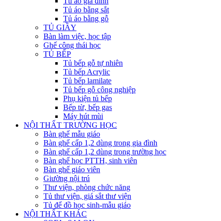
Tủ áo gia đình
Tủ áo bằng sắt
Tủ áo bằng gỗ
TỦ GIẦY
Bàn làm việc, học tập
Ghế công thái học
TỦ BẾP
Tủ bếp gỗ tự nhiên
Tủ bếp Acrylic
Tủ bếp lamilate
Tủ bếp gỗ công nghiệp
Phụ kiện tủ bếp
Bếp từ, bếp gas
Máy hút mùi
NỘI THẤT TRƯỜNG HỌC
Bàn ghế mẫu giáo
Bàn ghế cấp 1,2 dùng trong gia đình
Bàn ghế cấp 1,2 dùng trong trường học
Bàn ghế học PTTH, sinh viên
Bàn ghế giáo viên
Giường nội trú
Thư viện, phòng chức năng
Tủ thư viện, giá sắt thư viện
Tủ để đồ học sinh-mẫu giáo
NỘI THẤT KHÁC