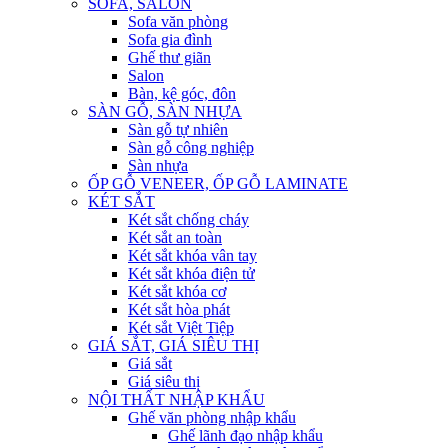
SOFA, SALON
Sofa văn phòng
Sofa gia đình
Ghế thư giãn
Salon
Bàn, kệ góc, đôn
SÀN GỖ, SÀN NHỰA
Sàn gỗ tự nhiên
Sàn gỗ công nghiệp
Sàn nhựa
ỐP GỖ VENEER, ỐP GỖ LAMINATE
KÉT SẮT
Két sắt chống cháy
Két sắt an toàn
Két sắt khóa vân tay
Két sắt khóa điện tử
Két sắt khóa cơ
Két sắt hòa phát
Két sắt Việt Tiệp
GIÁ SẮT, GIÁ SIÊU THỊ
Giá sắt
Giá siêu thị
NỘI THẤT NHẬP KHẨU
Ghế văn phòng nhập khẩu
Ghế lãnh đạo nhập khẩu