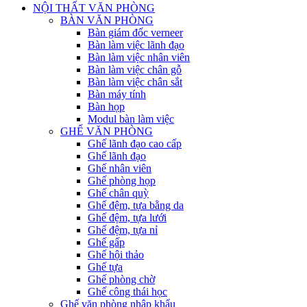
NỘI THẤT VĂN PHÒNG
BÀN VĂN PHÒNG
Bàn giám đốc verneer
Bàn làm việc lãnh đạo
Bàn làm việc nhân viên
Bàn làm việc chân gỗ
Bàn làm việc chân sắt
Bàn máy tính
Bàn họp
Modul bàn làm việc
GHẾ VĂN PHÒNG
Ghế lãnh đạo cao cấp
Ghế lãnh đạo
Ghế nhân viên
Ghế phòng họp
Ghế chân quỳ
Ghế đệm, tựa bằng da
Ghế đệm, tựa lưới
Ghế đệm, tựa nỉ
Ghế gấp
Ghế hội thảo
Ghế tựa
Ghế phòng chờ
Ghế công thái học
Ghế văn phòng nhập khẩu