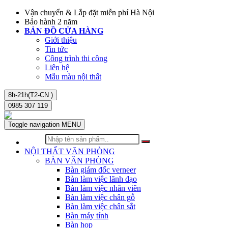
Vận chuyển & Lắp đặt miễn phí Hà Nội
Bảo hành 2 năm
BẢN ĐỒ CỬA HÀNG
Giới thiệu
Tin tức
Công trình thi công
Liên hệ
Mẫu màu nội thất
8h-21h(T2-CN )
0985 307 119
Toggle navigation
MENU
NỘI THẤT VĂN PHÒNG
BÀN VĂN PHÒNG
Bàn giám đốc verneer
Bàn làm việc lãnh đạo
Bàn làm việc nhân viên
Bàn làm việc chân gỗ
Bàn làm việc chân sắt
Bàn máy tính
Bàn họp