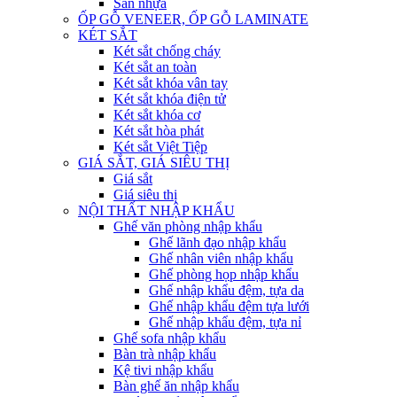
Sàn nhựa
ỐP GỖ VENEER, ỐP GỖ LAMINATE
KÉT SẮT
Két sắt chống cháy
Két sắt an toàn
Két sắt khóa vân tay
Két sắt khóa điện tử
Két sắt khóa cơ
Két sắt hòa phát
Két sắt Việt Tiệp
GIÁ SẮT, GIÁ SIÊU THỊ
Giá sắt
Giá siêu thị
NỘI THẤT NHẬP KHẨU
Ghế văn phòng nhập khẩu
Ghế lãnh đạo nhập khẩu
Ghế nhân viên nhập khẩu
Ghế phòng họp nhập khẩu
Ghế nhập khẩu đệm, tựa da
Ghế nhập khẩu đệm tựa lưới
Ghế nhập khẩu đệm, tựa nỉ
Ghế sofa nhập khẩu
Bàn trà nhập khẩu
Kệ tivi nhập khẩu
Bàn ghế ăn nhập khẩu