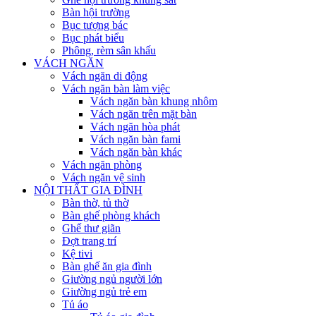
Bàn hội trường
Bục tượng bác
Bục phát biểu
Phông, rèm sân khấu
VÁCH NGĂN
Vách ngăn di động
Vách ngăn bàn làm việc
Vách ngăn bàn khung nhôm
Vách ngăn trên mặt bàn
Vách ngăn hòa phát
Vách ngăn bàn fami
Vách ngăn bàn khác
Vách ngăn phòng
Vách ngăn vệ sinh
NỘI THẤT GIA ĐÌNH
Bàn thờ, tủ thờ
Bàn ghế phòng khách
Ghế thư giãn
Đợt trang trí
Kệ tivi
Bàn ghế ăn gia đình
Giường ngủ người lớn
Giường ngủ trẻ em
Tủ áo