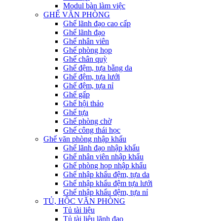
Modul bàn làm việc
GHẾ VĂN PHÒNG
Ghế lãnh đạo cao cấp
Ghế lãnh đạo
Ghế nhân viên
Ghế phòng họp
Ghế chân quỳ
Ghế đệm, tựa bằng da
Ghế đệm, tựa lưới
Ghế đệm, tựa nỉ
Ghế gấp
Ghế hội thảo
Ghế tựa
Ghế phòng chờ
Ghế công thái học
Ghế văn phòng nhập khẩu
Ghế lãnh đạo nhập khẩu
Ghế nhân viên nhập khẩu
Ghế phòng họp nhập khẩu
Ghế nhập khẩu đệm, tựa da
Ghế nhập khẩu đệm tựa lưới
Ghế nhập khẩu đệm, tựa nỉ
TỦ, HỘC VĂN PHÒNG
Tủ tài liệu
Tủ tài liệu lãnh đạo