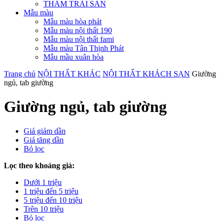
THẢM TRẢI SÀN
Mẫu màu
Mẫu màu hòa phát
Mẫu màu nội thất 190
Mẫu màu nội thất fami
Mẫu màu Tân Thịnh Phát
Mẫu mầu xuân hòa
Trang chủ
NỘI THẤT KHÁC
NỘI THẤT KHÁCH SẠN
Giường
ngủ, tab giường
Giường ngủ, tab giường
Giá giảm dần
Giá tăng dần
Bỏ lọc
Lọc theo khoảng giá:
Dưới 1 triệu
1 triệu đến 5 triệu
5 triệu đến 10 triệu
Trên 10 triệu
Bỏ lọc