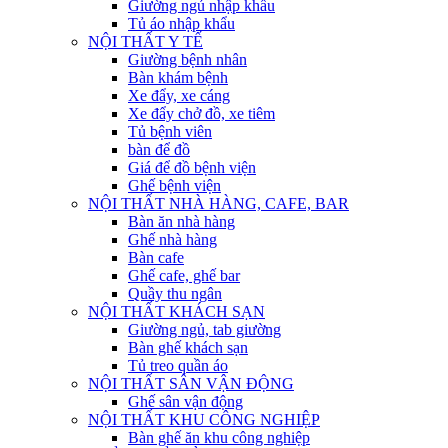
Giường ngủ nhập khẩu
Tủ áo nhập khẩu
NỘI THẤT Y TẾ
Giường bệnh nhân
Bàn khám bệnh
Xe đẩy, xe cáng
Xe đẩy chở đồ, xe tiêm
Tủ bệnh viên
bàn để đồ
Giá để đồ bệnh viện
Ghế bệnh viện
NỘI THẤT NHÀ HÀNG, CAFE, BAR
Bàn ăn nhà hàng
Ghế nhà hàng
Bàn cafe
Ghế cafe, ghế bar
Quầy thu ngân
NỘI THẤT KHÁCH SẠN
Giường ngủ, tab giường
Bàn ghế khách sạn
Tủ treo quần áo
NỘI THẤT SÂN VẬN ĐỘNG
Ghế sân vận động
NỘI THẤT KHU CÔNG NGHIỆP
Bàn ghế ăn khu công nghiệp