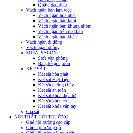
Quầy giao dịch
Vách ngăn bàn làm việc
Vách ngăn hòa phát
Vách ngăn bàn fami
Vách ngăn bàn khung nhôm
Vách ngăn trên mặt bàn
Vách ngăn bàn khác
Vách ngăn di động
Vách ngăn phòng
SOFA, SALON
Sofa văn phòng
Bàn, kệ góc, đôn
KÉT SẮT
Két sắt hòa phát
Két sắt Việt Tiệp
Két sắt chống cháy
Két sắt an toàn
Két sắt khóa điện tử
Két sắt khóa cơ
Két sắt khóa vân tay
Giá sắt
NỘI THẤT HỘI TRƯỜNG
Ghế hội trường cao cấp
Ghế hội trường gỗ
Ghế hội trường khung sắt