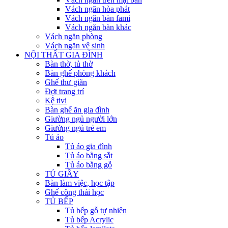
Vách ngăn hòa phát
Vách ngăn bàn fami
Vách ngăn bàn khác
Vách ngăn phòng
Vách ngăn vệ sinh
NỘI THẤT GIA ĐÌNH
Bàn thờ, tủ thờ
Bàn ghế phòng khách
Ghế thư giãn
Đợt trang trí
Kệ tivi
Bàn ghế ăn gia đình
Giường ngủ người lớn
Giường ngủ trẻ em
Tủ áo
Tủ áo gia đình
Tủ áo bằng sắt
Tủ áo bằng gỗ
TỦ GIẦY
Bàn làm việc, học tập
Ghế công thái học
TỦ BẾP
Tủ bếp gỗ tự nhiên
Tủ bếp Acrylic