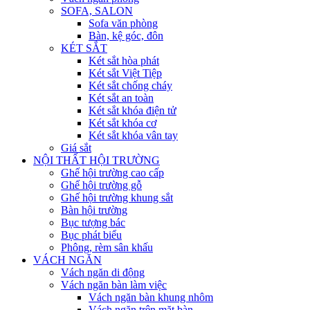
SOFA, SALON
Sofa văn phòng
Bàn, kệ góc, đôn
KÉT SẮT
Két sắt hòa phát
Két sắt Việt Tiệp
Két sắt chống cháy
Két sắt an toàn
Két sắt khóa điện tử
Két sắt khóa cơ
Két sắt khóa vân tay
Giá sắt
NỘI THẤT HỘI TRƯỜNG
Ghế hội trường cao cấp
Ghế hội trường gỗ
Ghế hội trường khung sắt
Bàn hội trường
Bục tượng bác
Bục phát biểu
Phông, rèm sân khấu
VÁCH NGĂN
Vách ngăn di động
Vách ngăn bàn làm việc
Vách ngăn bàn khung nhôm
Vách ngăn trên mặt bàn