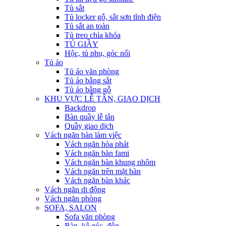
Tủ sắt
Tủ locker gỗ, sắt sơn tĩnh điện
Tủ sắt an toàn
Tủ treo chìa khóa
TỦ GIẦY
Hộc, tủ phụ, góc nối
Tủ áo
Tủ áo văn phòng
Tủ áo bằng sắt
Tủ áo bằng gỗ
KHU VỰC LỄ TÂN, GIAO DỊCH
Backdrop
Bàn quầy lễ tân
Quầy giao dịch
Vách ngăn bàn làm việc
Vách ngăn hòa phát
Vách ngăn bàn fami
Vách ngăn bàn khung nhôm
Vách ngăn trên mặt bàn
Vách ngăn bàn khác
Vách ngăn di động
Vách ngăn phòng
SOFA, SALON
Sofa văn phòng
Bàn, kệ góc, đôn