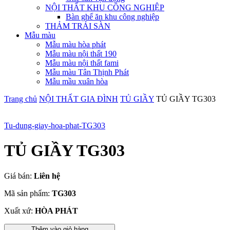
NỘI THẤT KHU CÔNG NGHIỆP
Bàn ghế ăn khu công nghiệp
THẢM TRẢI SÀN
Mẫu màu
Mẫu màu hòa phát
Mẫu màu nội thất 190
Mẫu màu nội thất fami
Mẫu màu Tân Thịnh Phát
Mẫu mầu xuân hòa
Trang chủ
NỘI THẤT GIA ĐÌNH
TỦ GIẦY
TỦ GIẦY TG303
Tu-dung-giay-hoa-phat-TG303
TỦ GIẦY TG303
Giá bán:
Liên hệ
Mã sản phẩm:
TG303
Xuất xứ:
HÒA PHÁT
Thêm vào giỏ hàng