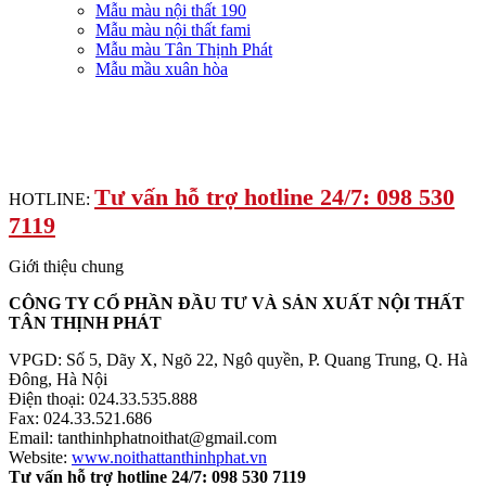
Mẫu màu nội thất 190
Mẫu màu nội thất fami
Mẫu màu Tân Thịnh Phát
Mẫu mầu xuân hòa
Tư vấn hỗ trợ hotline 24/7: 098 530
HOTLINE:
7119
Giới thiệu chung
CÔNG TY CỔ PHẦN ĐẦU TƯ VÀ SẢN XUẤT NỘI THẤT
TÂN THỊNH PHÁT
VPGD: Số 5, Dãy X, Ngõ 22, Ngô quyền, P. Quang Trung, Q. Hà
Đông, Hà Nội
Điện thoại: 024.33.535.888
Fax: 024.33.521.686
Email: tanthinhphatnoithat@gmail.com
Website:
www.noithattanthinhphat.vn
Tư vấn hỗ trợ hotline 24/7: 098 530 7119