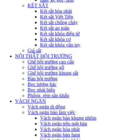
KÉT SẮT
Két sắt hòa phát
Két sắt Việt Tiệp
Két sắt chống cháy
Két sắt an toàn
Két sắt khóa điện tử
Két sắt khóa cơ
Két sắt khóa vân tay
Giá sắt
NỘI THẤT HỘI TRƯỜNG
Ghế hội trường cao cấp
Ghế hội trường gỗ
Ghế hội trường khung sắt
Bàn hội trường
Bục tượng bác
Bục phát biểu
Phông, rèm sân khấu
VÁCH NGĂN
Vách ngăn di động
Vách ngăn bàn làm việc
Vách ngăn bàn khung nhôm
Vách ngăn trên mặt bàn
Vách ngăn hòa phát
Vách ngăn bàn fami