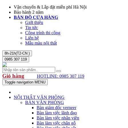
Vận chuyển & Lắp đặt miễn phí Hà Nội
Bảo hành 2 năm
BẢN ĐỒ CỬA HÀNG
Giới thiệu
Tin tức
Công trình thi công
Liên hệ
Mẫu màu nội thất
8h-21h(T2-CN )
0985 307 119
Giỏ hàng
HOTLINE: 0985 307 119
Toggle navigation
MENU
NỘI THẤT VĂN PHÒNG
BÀN VĂN PHÒNG
Bàn giám đốc verneer
Bàn làm việc lãnh đạo
Bàn làm việc nhân viên
Bàn làm việc chân gỗ