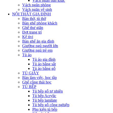
Vách ngăn bàn khác
Vách ngăn phòng
Vách ngăn vệ sinh
NỘI THẤT GIA ĐÌNH
Bàn thờ, tủ thờ
Bàn ghế phòng khách
Ghế thư giãn
Đợt trang trí
Kệ tivi
Bàn ghế ăn gia đình
Giường ngủ người lớn
Giường ngủ trẻ em
Tủ áo
Tủ áo gia đình
Tủ áo bằng sắt
Tủ áo bằng gỗ
TỦ GIẦY
Bàn làm việc, học tập
Ghế công thái học
TỦ BẾP
Tủ bếp gỗ tự nhiên
Tủ bếp Acrylic
Tủ bếp lamilate
Tủ bếp gỗ công nghiệp
Phụ kiện tủ bếp