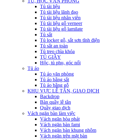
TỦ, HỘC VĂN PHÒNG
Tủ tài liệu
Tủ tài liệu lãnh đạo
Tủ tài liệu nhân viên
Tủ tài liệu gỗ verneer
Tủ tài liệu gỗ lamilate
Tủ sắt
Tủ locker gỗ, sắt sơn tĩnh điện
Tủ sắt an toàn
Tủ treo chìa khóa
TỦ GIẦY
Hộc, tủ phụ, góc nối
Tủ áo
Tủ áo văn phòng
Tủ áo bằng sắt
Tủ áo bằng gỗ
KHU VỰC LỄ TÂN, GIAO DỊCH
Backdrop
Bàn quầy lễ tân
Quầy giao dịch
Vách ngăn bàn làm việc
Vách ngăn hòa phát
Vách ngăn bàn fami
Vách ngăn bàn khung nhôm
Vách ngăn trên mặt bàn