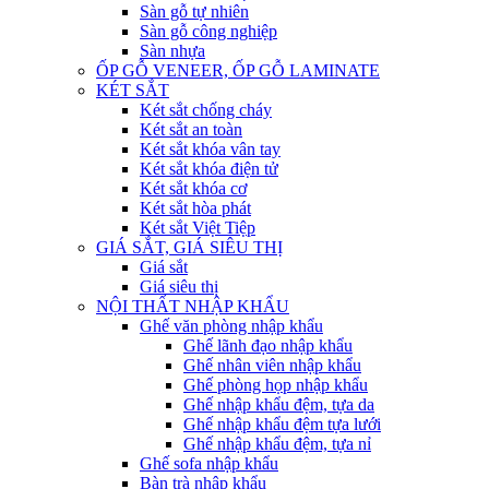
Sàn gỗ tự nhiên
Sàn gỗ công nghiệp
Sàn nhựa
ỐP GỖ VENEER, ỐP GỖ LAMINATE
KÉT SẮT
Két sắt chống cháy
Két sắt an toàn
Két sắt khóa vân tay
Két sắt khóa điện tử
Két sắt khóa cơ
Két sắt hòa phát
Két sắt Việt Tiệp
GIÁ SẮT, GIÁ SIÊU THỊ
Giá sắt
Giá siêu thị
NỘI THẤT NHẬP KHẨU
Ghế văn phòng nhập khẩu
Ghế lãnh đạo nhập khẩu
Ghế nhân viên nhập khẩu
Ghế phòng họp nhập khẩu
Ghế nhập khẩu đệm, tựa da
Ghế nhập khẩu đệm tựa lưới
Ghế nhập khẩu đệm, tựa nỉ
Ghế sofa nhập khẩu
Bàn trà nhập khẩu