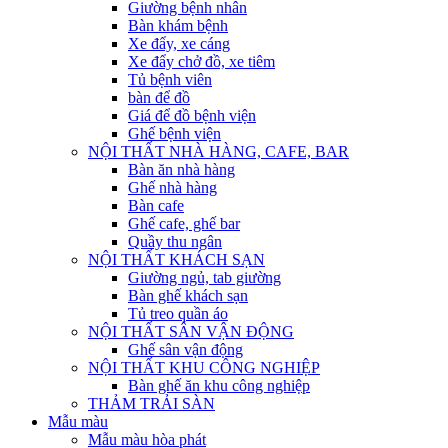
Giường bệnh nhân
Bàn khám bệnh
Xe đẩy, xe cáng
Xe đẩy chở đồ, xe tiêm
Tủ bệnh viên
bàn để đồ
Giá để đồ bệnh viện
Ghế bệnh viện
NỘI THẤT NHÀ HÀNG, CAFE, BAR
Bàn ăn nhà hàng
Ghế nhà hàng
Bàn cafe
Ghế cafe, ghế bar
Quầy thu ngân
NỘI THẤT KHÁCH SẠN
Giường ngủ, tab giường
Bàn ghế khách sạn
Tủ treo quần áo
NỘI THẤT SÂN VẬN ĐỘNG
Ghế sân vận động
NỘI THẤT KHU CÔNG NGHIỆP
Bàn ghế ăn khu công nghiệp
THẢM TRẢI SÀN
Mẫu màu
Mẫu màu hòa phát