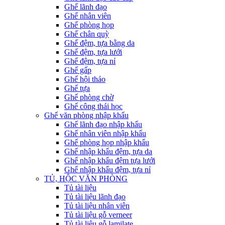
Ghế lãnh đạo
Ghế nhân viên
Ghế phòng họp
Ghế chân quỳ
Ghế đệm, tựa bằng da
Ghế đệm, tựa lưới
Ghế đệm, tựa nỉ
Ghế gấp
Ghế hội thảo
Ghế tựa
Ghế phòng chờ
Ghế công thái học
Ghế văn phòng nhập khẩu
Ghế lãnh đạo nhập khẩu
Ghế nhân viên nhập khẩu
Ghế phòng họp nhập khẩu
Ghế nhập khẩu đệm, tựa da
Ghế nhập khẩu đệm tựa lưới
Ghế nhập khẩu đệm, tựa nỉ
TỦ, HỘC VĂN PHÒNG
Tủ tài liệu
Tủ tài liệu lãnh đạo
Tủ tài liệu nhân viên
Tủ tài liệu gỗ verneer
Tủ tài liệu gỗ lamilate