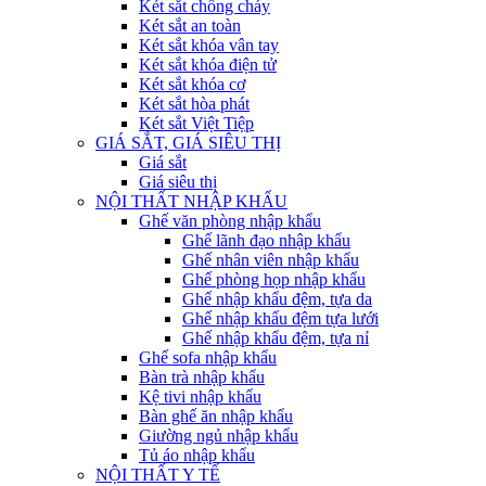
Két sắt chống cháy
Két sắt an toàn
Két sắt khóa vân tay
Két sắt khóa điện tử
Két sắt khóa cơ
Két sắt hòa phát
Két sắt Việt Tiệp
GIÁ SẮT, GIÁ SIÊU THỊ
Giá sắt
Giá siêu thị
NỘI THẤT NHẬP KHẨU
Ghế văn phòng nhập khẩu
Ghế lãnh đạo nhập khẩu
Ghế nhân viên nhập khẩu
Ghế phòng họp nhập khẩu
Ghế nhập khẩu đệm, tựa da
Ghế nhập khẩu đệm tựa lưới
Ghế nhập khẩu đệm, tựa nỉ
Ghế sofa nhập khẩu
Bàn trà nhập khẩu
Kệ tivi nhập khẩu
Bàn ghế ăn nhập khẩu
Giường ngủ nhập khẩu
Tủ áo nhập khẩu
NỘI THẤT Y TẾ