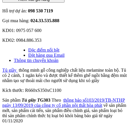
Hỗ trợ dự án:
098 530 7119
Gọi mua hàng:
024.33.535.888
KD01: 0975 057 600
KD02: 0984.886.353
Đặc điểm nổi bật
Đặt hàng qua Email
Thông tin chuyển khoản
Tủ giầy
thông minh gỗ công nghiệp chất liệu melamine toàn bộ. Tủ
có 2 cánh, 1 ngăn kéo và được thiết kế thêm ghế ngồi bằng đệm mút
nhằm tạo sự thoải mái cho người sử dụng khi xỏ giầy
Kích thước: R660xS350xC1100
Sản phầm
Tủ giầy T
G303
Theo
thông báo số103/2019/TB-NTHP
ngày 13/09/2019 của công ty cổ phần nội thất hòa phát
về sản phẩm
mới, sản phẩm cải tiến, sản phẩm điều chỉnh giá, sản phẩm loại bỏ
thì sản phẩm chính thức bị loại bỏ khỏi bảng báo giá từ ngày
01/11/2020