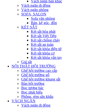
Vách ngăn bàn khác
Vách ngăn di động
Vách ngăn phòng
SOFA, SALON
Sofa văn phòng
Bàn, kệ góc, đôn
KÉT SẮT
Két sắt hòa phát
Két sắt Việt Tiệp
Két sắt chống cháy
Két sắt an toàn
Két sắt khóa điện tử
Két sắt khóa cơ
Két sắt khóa vân tay
Giá sắt
NỘI THẤT HỘI TRƯỜNG
Ghế hội trường cao cấp
Ghế hội trường gỗ
Ghế hội trường khung sắt
Bàn hội trường
Bục tượng bác
Bục phát biểu
Phông, rèm sân khấu
VÁCH NGĂN
Vách ngăn di động