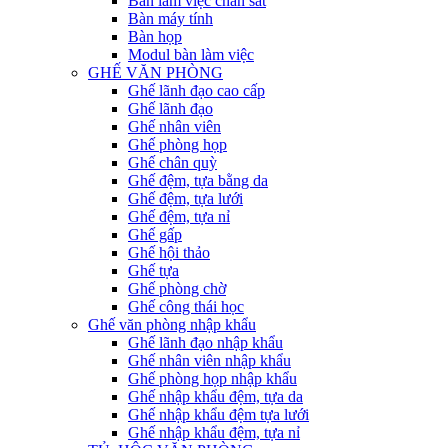
Bàn làm việc chân sắt
Bàn máy tính
Bàn họp
Modul bàn làm việc
GHẾ VĂN PHÒNG
Ghế lãnh đạo cao cấp
Ghế lãnh đạo
Ghế nhân viên
Ghế phòng họp
Ghế chân quỳ
Ghế đệm, tựa bằng da
Ghế đệm, tựa lưới
Ghế đệm, tựa nỉ
Ghế gấp
Ghế hội thảo
Ghế tựa
Ghế phòng chờ
Ghế công thái học
Ghế văn phòng nhập khẩu
Ghế lãnh đạo nhập khẩu
Ghế nhân viên nhập khẩu
Ghế phòng họp nhập khẩu
Ghế nhập khẩu đệm, tựa da
Ghế nhập khẩu đệm tựa lưới
Ghế nhập khẩu đệm, tựa nỉ