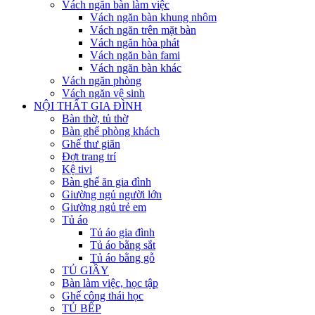
Vách ngăn bàn làm việc
Vách ngăn bàn khung nhôm
Vách ngăn trên mặt bàn
Vách ngăn hòa phát
Vách ngăn bàn fami
Vách ngăn bàn khác
Vách ngăn phòng
Vách ngăn vệ sinh
NỘI THẤT GIA ĐÌNH
Bàn thờ, tủ thờ
Bàn ghế phòng khách
Ghế thư giãn
Đợt trang trí
Kệ tivi
Bàn ghế ăn gia đình
Giường ngủ người lớn
Giường ngủ trẻ em
Tủ áo
Tủ áo gia đình
Tủ áo bằng sắt
Tủ áo bằng gỗ
TỦ GIẦY
Bàn làm việc, học tập
Ghế công thái học
TỦ BẾP