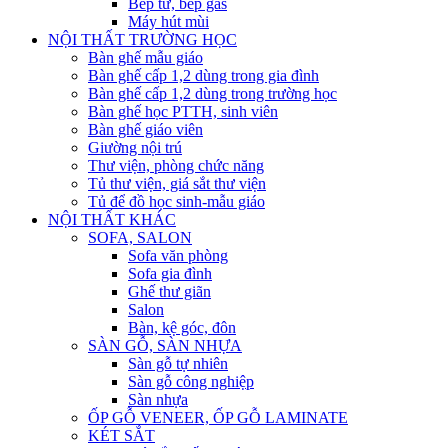
Bếp từ, bếp gas
Máy hút mùi
NỘI THẤT TRƯỜNG HỌC
Bàn ghế mẫu giáo
Bàn ghế cấp 1,2 dùng trong gia đình
Bàn ghế cấp 1,2 dùng trong trường học
Bàn ghế học PTTH, sinh viên
Bàn ghế giáo viên
Giường nội trú
Thư viện, phòng chức năng
Tủ thư viện, giá sắt thư viện
Tủ để đồ học sinh-mẫu giáo
NỘI THẤT KHÁC
SOFA, SALON
Sofa văn phòng
Sofa gia đình
Ghế thư giãn
Salon
Bàn, kệ góc, đôn
SÀN GỖ, SÀN NHỰA
Sàn gỗ tự nhiên
Sàn gỗ công nghiệp
Sàn nhựa
ỐP GỖ VENEER, ỐP GỖ LAMINATE
KÉT SẮT