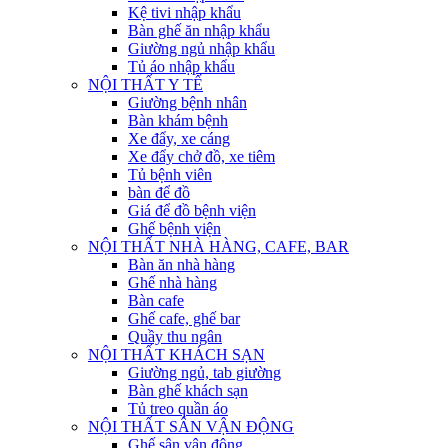
Kệ tivi nhập khẩu
Bàn ghế ăn nhập khẩu
Giường ngủ nhập khẩu
Tủ áo nhập khẩu
NỘI THẤT Y TẾ
Giường bệnh nhân
Bàn khám bệnh
Xe đẩy, xe cáng
Xe đẩy chở đồ, xe tiêm
Tủ bệnh viên
bàn để đồ
Giá để đồ bệnh viện
Ghế bệnh viện
NỘI THẤT NHÀ HÀNG, CAFE, BAR
Bàn ăn nhà hàng
Ghế nhà hàng
Bàn cafe
Ghế cafe, ghế bar
Quầy thu ngân
NỘI THẤT KHÁCH SẠN
Giường ngủ, tab giường
Bàn ghế khách sạn
Tủ treo quần áo
NỘI THẤT SÂN VẬN ĐỘNG
Ghế sân vận động