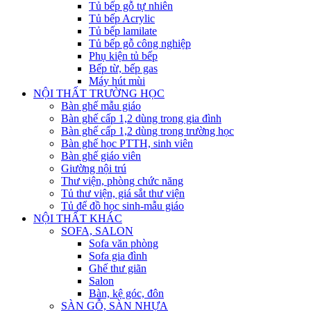
Tủ bếp gỗ tự nhiên
Tủ bếp Acrylic
Tủ bếp lamilate
Tủ bếp gỗ công nghiệp
Phụ kiện tủ bếp
Bếp từ, bếp gas
Máy hút mùi
NỘI THẤT TRƯỜNG HỌC
Bàn ghế mẫu giáo
Bàn ghế cấp 1,2 dùng trong gia đình
Bàn ghế cấp 1,2 dùng trong trường học
Bàn ghế học PTTH, sinh viên
Bàn ghế giáo viên
Giường nội trú
Thư viện, phòng chức năng
Tủ thư viện, giá sắt thư viện
Tủ để đồ học sinh-mẫu giáo
NỘI THẤT KHÁC
SOFA, SALON
Sofa văn phòng
Sofa gia đình
Ghế thư giãn
Salon
Bàn, kệ góc, đôn
SÀN GỖ, SÀN NHỰA