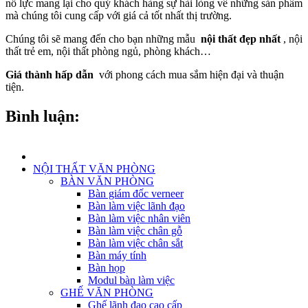
nỗ lực mang lại cho quý khách hàng sự hài lòng về những sản phẩm
mà chúng tôi cung cấp với giá cả tốt nhất thị trường.
Chúng tôi sẽ mang đến cho bạn những mẫu
nội thất đẹp nhất
, nội
thất trẻ em, nội thất phòng ngủ, phòng khách…
Giá thành hấp dẫn
với phong cách mua sắm hiện đại và thuận
tiện.
Bình luận:
NỘI THẤT VĂN PHÒNG
BÀN VĂN PHÒNG
Bàn giám đốc verneer
Bàn làm việc lãnh đạo
Bàn làm việc nhân viên
Bàn làm việc chân gỗ
Bàn làm việc chân sắt
Bàn máy tính
Bàn họp
Modul bàn làm việc
GHẾ VĂN PHÒNG
Ghế lãnh đạo cao cấp