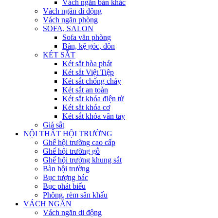
Vách ngăn bàn khác
Vách ngăn di động
Vách ngăn phòng
SOFA, SALON
Sofa văn phòng
Bàn, kệ góc, đôn
KÉT SẮT
Két sắt hòa phát
Két sắt Việt Tiệp
Két sắt chống cháy
Két sắt an toàn
Két sắt khóa điện tử
Két sắt khóa cơ
Két sắt khóa vân tay
Giá sắt
NỘI THẤT HỘI TRƯỜNG
Ghế hội trường cao cấp
Ghế hội trường gỗ
Ghế hội trường khung sắt
Bàn hội trường
Bục tượng bác
Bục phát biểu
Phông, rèm sân khấu
VÁCH NGĂN
Vách ngăn di động