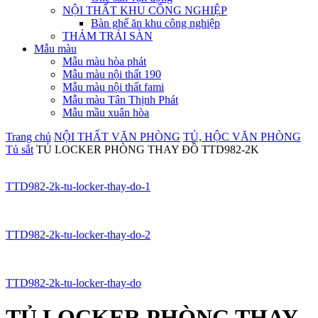
NỘI THẤT KHU CÔNG NGHIỆP
Bàn ghế ăn khu công nghiệp
THẢM TRẢI SÀN
Mẫu màu
Mẫu màu hòa phát
Mẫu màu nội thất 190
Mẫu màu nội thất fami
Mẫu màu Tân Thịnh Phát
Mẫu mầu xuân hòa
Trang chủ
NỘI THẤT VĂN PHÒNG
TỦ, HỘC VĂN PHÒNG
Tủ sắt
TỦ LOCKER PHÒNG THAY ĐỒ TTD982-2K
TTD982-2k-tu-locker-thay-do-1
TTD982-2k-tu-locker-thay-do-2
TTD982-2k-tu-locker-thay-do
TỦ LOCKER PHÒNG THAY