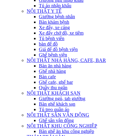
Giường ngủ nhập khẩu
Tủ áo nhập khẩu
NỘI THẤT Y TẾ
Giường bệnh nhân
Bàn khám bệnh
Xe đẩy, xe cáng
Xe đẩy chở đồ, xe tiêm
Tủ bệnh viên
bàn để đồ
Giá để đồ bệnh viện
Ghế bệnh viện
NỘI THẤT NHÀ HÀNG, CAFE, BAR
Bàn ăn nhà hàng
Ghế nhà hàng
Bàn cafe
Ghế cafe, ghế bar
Quầy thu ngân
NỘI THẤT KHÁCH SẠN
Giường ngủ, tab giường
Bàn ghế khách sạn
Tủ treo quần áo
NỘI THẤT SÂN VẬN ĐỘNG
Ghế sân vận động
NỘI THẤT KHU CÔNG NGHIỆP
Bàn ghế ăn khu công nghiệp