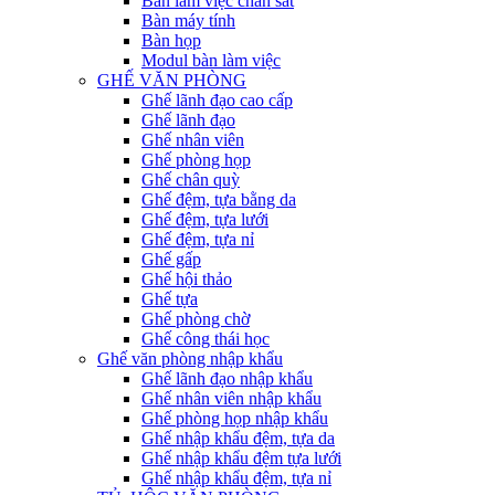
Bàn làm việc chân sắt
Bàn máy tính
Bàn họp
Modul bàn làm việc
GHẾ VĂN PHÒNG
Ghế lãnh đạo cao cấp
Ghế lãnh đạo
Ghế nhân viên
Ghế phòng họp
Ghế chân quỳ
Ghế đệm, tựa bằng da
Ghế đệm, tựa lưới
Ghế đệm, tựa nỉ
Ghế gấp
Ghế hội thảo
Ghế tựa
Ghế phòng chờ
Ghế công thái học
Ghế văn phòng nhập khẩu
Ghế lãnh đạo nhập khẩu
Ghế nhân viên nhập khẩu
Ghế phòng họp nhập khẩu
Ghế nhập khẩu đệm, tựa da
Ghế nhập khẩu đệm tựa lưới
Ghế nhập khẩu đệm, tựa nỉ