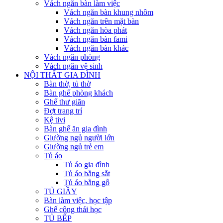
Vách ngăn bàn làm việc
Vách ngăn bàn khung nhôm
Vách ngăn trên mặt bàn
Vách ngăn hòa phát
Vách ngăn bàn fami
Vách ngăn bàn khác
Vách ngăn phòng
Vách ngăn vệ sinh
NỘI THẤT GIA ĐÌNH
Bàn thờ, tủ thờ
Bàn ghế phòng khách
Ghế thư giãn
Đợt trang trí
Kệ tivi
Bàn ghế ăn gia đình
Giường ngủ người lớn
Giường ngủ trẻ em
Tủ áo
Tủ áo gia đình
Tủ áo bằng sắt
Tủ áo bằng gỗ
TỦ GIẦY
Bàn làm việc, học tập
Ghế công thái học
TỦ BẾP