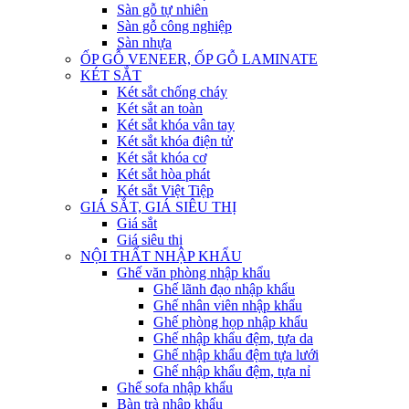
Sàn gỗ tự nhiên
Sàn gỗ công nghiệp
Sàn nhựa
ỐP GỖ VENEER, ỐP GỖ LAMINATE
KÉT SẮT
Két sắt chống cháy
Két sắt an toàn
Két sắt khóa vân tay
Két sắt khóa điện tử
Két sắt khóa cơ
Két sắt hòa phát
Két sắt Việt Tiệp
GIÁ SẮT, GIÁ SIÊU THỊ
Giá sắt
Giá siêu thị
NỘI THẤT NHẬP KHẨU
Ghế văn phòng nhập khẩu
Ghế lãnh đạo nhập khẩu
Ghế nhân viên nhập khẩu
Ghế phòng họp nhập khẩu
Ghế nhập khẩu đệm, tựa da
Ghế nhập khẩu đệm tựa lưới
Ghế nhập khẩu đệm, tựa nỉ
Ghế sofa nhập khẩu
Bàn trà nhập khẩu