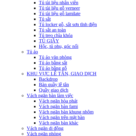
Tủ tài liệu nhân viên
Tủ tài liệu gỗ verneer
Tủ tài liệu gỗ lamilate
Tủ sắt
Tủ locker gỗ, sắt sơn tĩnh điện
Tủ sắt an toàn
Tủ treo chìa khóa
TỦ GIẦY
Hộc, tủ phụ, góc nối
Tủ áo
Tủ áo văn phòng
Tủ áo bằng sắt
Tủ áo bằng gỗ
KHU VỰC LỄ TÂN, GIAO DỊCH
Backdrop
Bàn quầy lễ tân
Quầy giao dịch
Vách ngăn bàn làm việc
Vách ngăn hòa phát
Vách ngăn bàn fami
Vách ngăn bàn khung nhôm
Vách ngăn trên mặt bàn
Vách ngăn bàn khác
Vách ngăn di động
Vách ngăn phòng