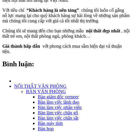
hiệu nội thất nổi tiếng tại Việt Nam.
Với tiêu chí
“Khách hàng là nền tảng”
chúng tôi luôn cố gắng
nỗ lực mang lại cho quý khách hàng sự hài lòng về những sản phẩm
mà chúng tôi cung cấp với giá cả tốt nhất thị trường.
Chúng tôi sẽ mang đến cho bạn những mẫu
nội thất đẹp nhất
, nội
thất trẻ em, nội thất phòng ngủ, phòng khách…
Giá thành hấp dẫn
với phong cách mua sắm hiện đại và thuận
tiện.
Bình luận:
NỘI THẤT VĂN PHÒNG
BÀN VĂN PHÒNG
Bàn giám đốc verneer
Bàn làm việc lãnh đạo
Bàn làm việc nhân viên
Bàn làm việc chân gỗ
Bàn làm việc chân sắt
Bàn máy tính
Bàn họp