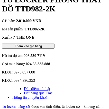
ĐỒ TTD982-2K
Giá bán:
2.810.000 VNĐ
Mã sản phẩm:
TTD982-2K
Xuất xứ:
THE ONE
Thêm vào giỏ hàng
Hỗ trợ dự án:
098 530 7119
Gọi mua hàng:
024.33.535.888
KD01: 0975 057 600
KD02: 0984.886.353
Đặc điểm nổi bật
Đặt hàng qua Email
Thông tin chuyển khoản
Tủ locker bằng sắt
được sơn tĩnh điện, tủ locker có 4 khoang cánh