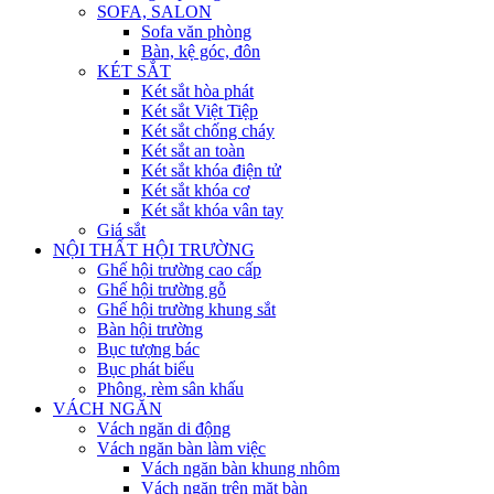
SOFA, SALON
Sofa văn phòng
Bàn, kệ góc, đôn
KÉT SẮT
Két sắt hòa phát
Két sắt Việt Tiệp
Két sắt chống cháy
Két sắt an toàn
Két sắt khóa điện tử
Két sắt khóa cơ
Két sắt khóa vân tay
Giá sắt
NỘI THẤT HỘI TRƯỜNG
Ghế hội trường cao cấp
Ghế hội trường gỗ
Ghế hội trường khung sắt
Bàn hội trường
Bục tượng bác
Bục phát biểu
Phông, rèm sân khấu
VÁCH NGĂN
Vách ngăn di động
Vách ngăn bàn làm việc
Vách ngăn bàn khung nhôm
Vách ngăn trên mặt bàn