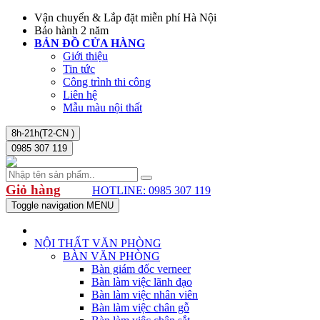
Vận chuyển & Lắp đặt miễn phí Hà Nội
Bảo hành 2 năm
BẢN ĐỒ CỬA HÀNG
Giới thiệu
Tin tức
Công trình thi công
Liên hệ
Mẫu màu nội thất
8h-21h(T2-CN )
0985 307 119
Giỏ hàng
HOTLINE: 0985 307 119
Toggle navigation
MENU
NỘI THẤT VĂN PHÒNG
BÀN VĂN PHÒNG
Bàn giám đốc verneer
Bàn làm việc lãnh đạo
Bàn làm việc nhân viên
Bàn làm việc chân gỗ