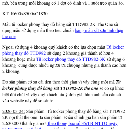
mở, bên trong mỗi khoang có 1 đợt cố định và 1 suốt treo quần áo.
KT: R600xS500xC1830
Mầu tủ locker phòng thay đồ bằng sắt TTD982-2K The One sử
dụng mầu sử dụng mầu theo tiêu chuẩn
bảng mầu sắt sơn tĩnh điện
the one
Ngoài sử dụng 4 khoang quý khách có thể lựa chọn mẫu
Tủ locker
phòng thay đồ TTD982
sử dụng 2 khoang giá thành rẻ hơn 4
khoang hoặc mẫu
Tủ locker phòng thay đồ TTD982-3K
sử dụng 6
khoang cũng được nhiều người ưa chuộng nhưng giá thành cao hơn
2 khoang.
Do sản phẩm có sự cải tiến theo thời gian vì vậy cùng một mã
Tủ
locker phòng thay đồ bằng sắt TTD982-2K the one
sẽ có sự khác
biệt đôi chút vì vậy quý khách lưu ý đơn giá, hình ảnh cần căn cứ
vào website này để so sánh:
2026-03-24:
Sản phầm Tủ locker phòng thay đồ bằng sắt TTD982-
2K nội thất the one là sản phẩm Điều chỉnh giá bán sản phẩm từ
2.630.000 thành giá mới
theo thông báo số 35/TB-NTTO ngày