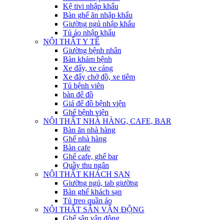
Kệ tivi nhập khẩu
Bàn ghế ăn nhập khẩu
Giường ngủ nhập khẩu
Tủ áo nhập khẩu
NỘI THẤT Y TẾ
Giường bệnh nhân
Bàn khám bệnh
Xe đẩy, xe cáng
Xe đẩy chở đồ, xe tiêm
Tủ bệnh viên
bàn để đồ
Giá để đồ bệnh viện
Ghế bệnh viện
NỘI THẤT NHÀ HÀNG, CAFE, BAR
Bàn ăn nhà hàng
Ghế nhà hàng
Bàn cafe
Ghế cafe, ghế bar
Quầy thu ngân
NỘI THẤT KHÁCH SẠN
Giường ngủ, tab giường
Bàn ghế khách sạn
Tủ treo quần áo
NỘI THẤT SÂN VẬN ĐỘNG
Ghế sân vận động