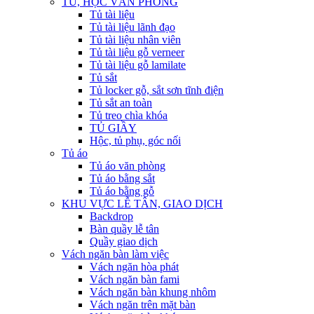
TỦ, HỘC VĂN PHÒNG
Tủ tài liệu
Tủ tài liệu lãnh đạo
Tủ tài liệu nhân viên
Tủ tài liệu gỗ verneer
Tủ tài liệu gỗ lamilate
Tủ sắt
Tủ locker gỗ, sắt sơn tĩnh điện
Tủ sắt an toàn
Tủ treo chìa khóa
TỦ GIẦY
Hộc, tủ phụ, góc nối
Tủ áo
Tủ áo văn phòng
Tủ áo bằng sắt
Tủ áo bằng gỗ
KHU VỰC LỄ TÂN, GIAO DỊCH
Backdrop
Bàn quầy lễ tân
Quầy giao dịch
Vách ngăn bàn làm việc
Vách ngăn hòa phát
Vách ngăn bàn fami
Vách ngăn bàn khung nhôm
Vách ngăn trên mặt bàn