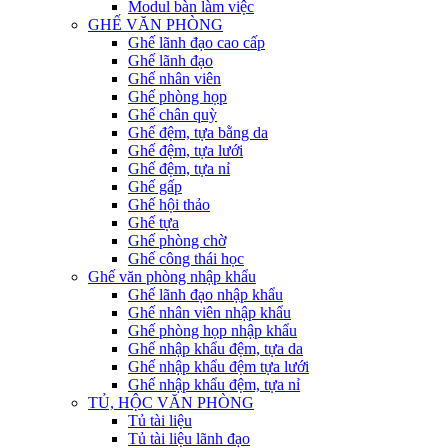
Modul bàn làm việc
GHẾ VĂN PHÒNG
Ghế lãnh đạo cao cấp
Ghế lãnh đạo
Ghế nhân viên
Ghế phòng họp
Ghế chân quỳ
Ghế đệm, tựa bằng da
Ghế đệm, tựa lưới
Ghế đệm, tựa nỉ
Ghế gấp
Ghế hội thảo
Ghế tựa
Ghế phòng chờ
Ghế công thái học
Ghế văn phòng nhập khẩu
Ghế lãnh đạo nhập khẩu
Ghế nhân viên nhập khẩu
Ghế phòng họp nhập khẩu
Ghế nhập khẩu đệm, tựa da
Ghế nhập khẩu đệm tựa lưới
Ghế nhập khẩu đệm, tựa nỉ
TỦ, HỘC VĂN PHÒNG
Tủ tài liệu
Tủ tài liệu lãnh đạo