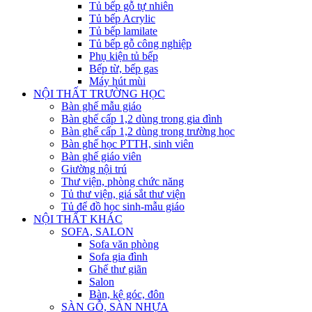
Tủ bếp gỗ tự nhiên
Tủ bếp Acrylic
Tủ bếp lamilate
Tủ bếp gỗ công nghiệp
Phụ kiện tủ bếp
Bếp từ, bếp gas
Máy hút mùi
NỘI THẤT TRƯỜNG HỌC
Bàn ghế mẫu giáo
Bàn ghế cấp 1,2 dùng trong gia đình
Bàn ghế cấp 1,2 dùng trong trường học
Bàn ghế học PTTH, sinh viên
Bàn ghế giáo viên
Giường nội trú
Thư viện, phòng chức năng
Tủ thư viện, giá sắt thư viện
Tủ để đồ học sinh-mẫu giáo
NỘI THẤT KHÁC
SOFA, SALON
Sofa văn phòng
Sofa gia đình
Ghế thư giãn
Salon
Bàn, kệ góc, đôn
SÀN GỖ, SÀN NHỰA