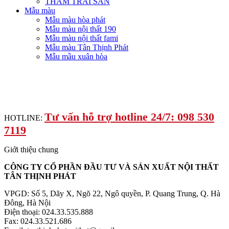
THẢM TRẢI SÀN
Mẫu màu
Mẫu màu hòa phát
Mẫu màu nội thất 190
Mẫu màu nội thất fami
Mẫu màu Tân Thịnh Phát
Mẫu mầu xuân hòa
Tư vấn hỗ trợ hotline 24/7: 098 530
HOTLINE:
7119
Giới thiệu chung
CÔNG TY CỔ PHẦN ĐẦU TƯ VÀ SẢN XUẤT NỘI THẤT
TÂN THỊNH PHÁT
VPGD: Số 5, Dãy X, Ngõ 22, Ngô quyền, P. Quang Trung, Q. Hà
Đông, Hà Nội
Điện thoại: 024.33.535.888
Fax: 024.33.521.686