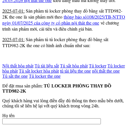
24.03.2026 nội thất the one
kiểu dáng mẫu mã không thay đổi.
2025-07-01:
Sản phầm tủ locker phòng thay đồ bằng sắt TTD982-
2K the one là sản phẩm mới theo
thông báo số108/2025/TB-NTTO
ngày 01/07/2025 của công ty cổ phần nội thất the one
về chương
trình sản phẩm mới, cải tiến và điều chỉnh giá bán.
2025-07-01:
Sản phẩm tủ tủ locker phòng thay đồ bằng sắt
TTD982-2K the one có hình ảnh chuẩn như sau:
Nội thất hòa phát
Tủ tài liệu sắt
Tủ sắt hòa phát
Tủ locker
Tủ locker
hòa phát
Tủ sắt locker hòa phát
tủ tài liệu the one
nội thất the one
Tủ sắt the one
Tủ locker the one
Để đặt mua sản phẩm:
TỦ LOCKER PHÒNG THAY ĐỒ
TTD982-2K
Quý khách hàng vui lòng điền đầy đủ thông tin theo mẫu bên dưới,
chúng tôi sẽ liên hệ lại với quý khách trong vòng 24h.
Họ tên