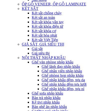
ỐP GỖ VENEER, ỐP GỖ LAMINATE
KÉT SẮT
Két sắt chống cháy
Két sắt an toàn
Két sắt khóa vân tay
Két sắt khóa điện tử
Két sắt khóa cơ
Két sắt hòa phát
Két sắt Việt Tiệp
GIÁ SẮT, GIÁ SIÊU THỊ
Giá sắt
Giá siêu thị
NỘI THẤT NHẬP KHẨU
Ghế văn phòng nhập khẩu
Ghế lãnh đạo nhập khẩu
Ghế nhân viên nhập khẩu
Ghế phòng họp nhập khẩu
Ghế nhập khẩu đệm, tựa da
Ghế nhập khẩu đệm tựa lưới
Ghế nhập khẩu đệm, tựa nỉ
Ghế sofa nhập khẩu
Bàn trà nhập khẩu
Kệ tivi nhập khẩu
Bàn ghế ăn nhập khẩu