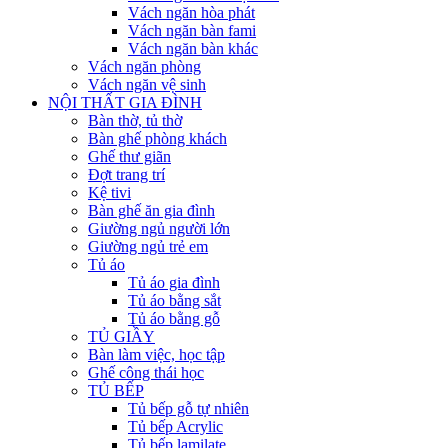
Vách ngăn hòa phát
Vách ngăn bàn fami
Vách ngăn bàn khác
Vách ngăn phòng
Vách ngăn vệ sinh
NỘI THẤT GIA ĐÌNH
Bàn thờ, tủ thờ
Bàn ghế phòng khách
Ghế thư giãn
Đợt trang trí
Kệ tivi
Bàn ghế ăn gia đình
Giường ngủ người lớn
Giường ngủ trẻ em
Tủ áo
Tủ áo gia đình
Tủ áo bằng sắt
Tủ áo bằng gỗ
TỦ GIẦY
Bàn làm việc, học tập
Ghế công thái học
TỦ BẾP
Tủ bếp gỗ tự nhiên
Tủ bếp Acrylic
Tủ bếp lamilate