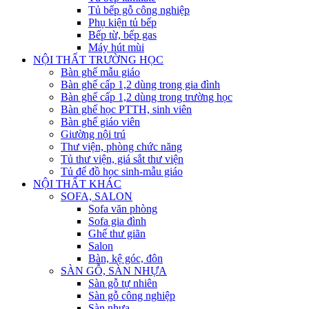
Tủ bếp gỗ công nghiệp
Phụ kiện tủ bếp
Bếp từ, bếp gas
Máy hút mùi
NỘI THẤT TRƯỜNG HỌC
Bàn ghế mẫu giáo
Bàn ghế cấp 1,2 dùng trong gia đình
Bàn ghế cấp 1,2 dùng trong trường học
Bàn ghế học PTTH, sinh viên
Bàn ghế giáo viên
Giường nội trú
Thư viện, phòng chức năng
Tủ thư viện, giá sắt thư viện
Tủ để đồ học sinh-mẫu giáo
NỘI THẤT KHÁC
SOFA, SALON
Sofa văn phòng
Sofa gia đình
Ghế thư giãn
Salon
Bàn, kệ góc, đôn
SÀN GỖ, SÀN NHỰA
Sàn gỗ tự nhiên
Sàn gỗ công nghiệp
Sàn nhựa