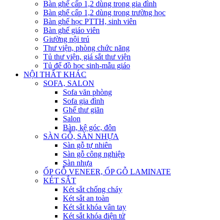
Bàn ghế cấp 1,2 dùng trong gia đình
Bàn ghế cấp 1,2 dùng trong trường học
Bàn ghế học PTTH, sinh viên
Bàn ghế giáo viên
Giường nội trú
Thư viện, phòng chức năng
Tủ thư viện, giá sắt thư viện
Tủ để đồ học sinh-mẫu giáo
NỘI THẤT KHÁC
SOFA, SALON
Sofa văn phòng
Sofa gia đình
Ghế thư giãn
Salon
Bàn, kệ góc, đôn
SÀN GỖ, SÀN NHỰA
Sàn gỗ tự nhiên
Sàn gỗ công nghiệp
Sàn nhựa
ỐP GỖ VENEER, ỐP GỖ LAMINATE
KÉT SẮT
Két sắt chống cháy
Két sắt an toàn
Két sắt khóa vân tay
Két sắt khóa điện tử