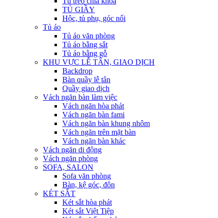
Tủ treo chìa khóa
TỦ GIẦY
Hộc, tủ phụ, góc nối
Tủ áo
Tủ áo văn phòng
Tủ áo bằng sắt
Tủ áo bằng gỗ
KHU VỰC LỄ TÂN, GIAO DỊCH
Backdrop
Bàn quầy lễ tân
Quầy giao dịch
Vách ngăn bàn làm việc
Vách ngăn hòa phát
Vách ngăn bàn fami
Vách ngăn bàn khung nhôm
Vách ngăn trên mặt bàn
Vách ngăn bàn khác
Vách ngăn di động
Vách ngăn phòng
SOFA, SALON
Sofa văn phòng
Bàn, kệ góc, đôn
KÉT SẮT
Két sắt hòa phát
Két sắt Việt Tiệp