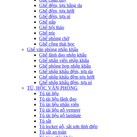
Ghế đệm, tựa bằng da
Ghế đệm, tựa lưới
Ghế đệm, tựa nỉ
Ghế gấp
Ghế hội thảo
Ghế tựa
Ghế phòng chờ
Ghế công thái học
Ghế văn phòng nhập khẩu
Ghế lãnh đạo nhập khẩu
Ghế nhân viên nhập khẩu
Ghế phòng họp nhập khẩu
Ghế nhập khẩu đệm, tựa da
Ghế nhập khẩu đệm tựa lưới
Ghế nhập khẩu đệm, tựa nỉ
TỦ, HỘC VĂN PHÒNG
Tủ tài liệu
Tủ tài liệu lãnh đạo
Tủ tài liệu nhân viên
Tủ tài liệu gỗ verneer
Tủ tài liệu gỗ lamilate
Tủ sắt
Tủ locker gỗ, sắt sơn tĩnh điện
Tủ sắt an toàn