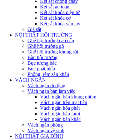
Két sắt chống cháy
Két sắt an toàn
Két sắt khóa điện tử
Két sắt khóa cơ
Két sắt khóa vân tay
Giá sắt
NỘI THẤT HỘI TRƯỜNG
Ghế hội trường cao cấp
Ghế hội trường gỗ
Ghế hội trường khung sắt
Bàn hội trường
Bục tượng bác
Bục phát biểu
Phông, rèm sân khấu
VÁCH NGĂN
Vách ngăn di động
Vách ngăn bàn làm việc
Vách ngăn bàn khung nhôm
Vách ngăn trên mặt bàn
Vách ngăn hòa phát
Vách ngăn bàn fami
Vách ngăn bàn khác
Vách ngăn phòng
Vách ngăn vệ sinh
NỘI THẤT GIA ĐÌNH