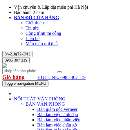
Vận chuyển & Lắp đặt miễn phí Hà Nội
Bảo hành 2 năm
BẢN ĐỒ CỬA HÀNG
Giới thiệu
Tin tức
Công trình thi công
Liên hệ
Mẫu màu nội thất
8h-21h(T2-CN )
0985 307 119
Giỏ hàng
HOTLINE: 0985 307 119
Toggle navigation
MENU
NỘI THẤT VĂN PHÒNG
BÀN VĂN PHÒNG
Bàn giám đốc verneer
Bàn làm việc lãnh đạo
Bàn làm việc nhân viên
Bàn làm việc chân gỗ