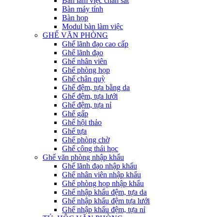
Bàn làm việc chân sắt
Bàn máy tính
Bàn họp
Modul bàn làm việc
GHẾ VĂN PHÒNG
Ghế lãnh đạo cao cấp
Ghế lãnh đạo
Ghế nhân viên
Ghế phòng họp
Ghế chân quỳ
Ghế đệm, tựa bằng da
Ghế đệm, tựa lưới
Ghế đệm, tựa nỉ
Ghế gấp
Ghế hội thảo
Ghế tựa
Ghế phòng chờ
Ghế công thái học
Ghế văn phòng nhập khẩu
Ghế lãnh đạo nhập khẩu
Ghế nhân viên nhập khẩu
Ghế phòng họp nhập khẩu
Ghế nhập khẩu đệm, tựa da
Ghế nhập khẩu đệm tựa lưới
Ghế nhập khẩu đệm, tựa nỉ