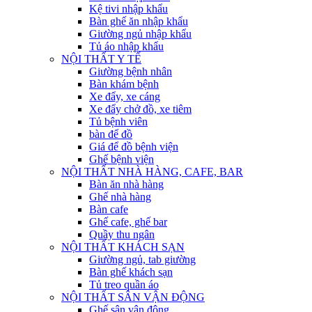
Kệ tivi nhập khẩu
Bàn ghế ăn nhập khẩu
Giường ngủ nhập khẩu
Tủ áo nhập khẩu
NỘI THẤT Y TẾ
Giường bệnh nhân
Bàn khám bệnh
Xe đẩy, xe cáng
Xe đẩy chở đồ, xe tiêm
Tủ bệnh viên
bàn để đồ
Giá để đồ bệnh viện
Ghế bệnh viện
NỘI THẤT NHÀ HÀNG, CAFE, BAR
Bàn ăn nhà hàng
Ghế nhà hàng
Bàn cafe
Ghế cafe, ghế bar
Quầy thu ngân
NỘI THẤT KHÁCH SẠN
Giường ngủ, tab giường
Bàn ghế khách sạn
Tủ treo quần áo
NỘI THẤT SÂN VẬN ĐỘNG
Ghế sân vận động