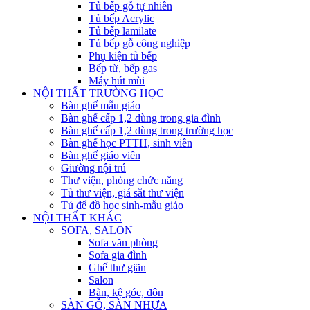
Tủ bếp gỗ tự nhiên
Tủ bếp Acrylic
Tủ bếp lamilate
Tủ bếp gỗ công nghiệp
Phụ kiện tủ bếp
Bếp từ, bếp gas
Máy hút mùi
NỘI THẤT TRƯỜNG HỌC
Bàn ghế mẫu giáo
Bàn ghế cấp 1,2 dùng trong gia đình
Bàn ghế cấp 1,2 dùng trong trường học
Bàn ghế học PTTH, sinh viên
Bàn ghế giáo viên
Giường nội trú
Thư viện, phòng chức năng
Tủ thư viện, giá sắt thư viện
Tủ để đồ học sinh-mẫu giáo
NỘI THẤT KHÁC
SOFA, SALON
Sofa văn phòng
Sofa gia đình
Ghế thư giãn
Salon
Bàn, kệ góc, đôn
SÀN GỖ, SÀN NHỰA