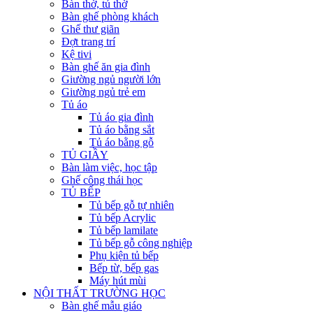
Bàn thờ, tủ thờ
Bàn ghế phòng khách
Ghế thư giãn
Đợt trang trí
Kệ tivi
Bàn ghế ăn gia đình
Giường ngủ người lớn
Giường ngủ trẻ em
Tủ áo
Tủ áo gia đình
Tủ áo bằng sắt
Tủ áo bằng gỗ
TỦ GIẦY
Bàn làm việc, học tập
Ghế công thái học
TỦ BẾP
Tủ bếp gỗ tự nhiên
Tủ bếp Acrylic
Tủ bếp lamilate
Tủ bếp gỗ công nghiệp
Phụ kiện tủ bếp
Bếp từ, bếp gas
Máy hút mùi
NỘI THẤT TRƯỜNG HỌC
Bàn ghế mẫu giáo