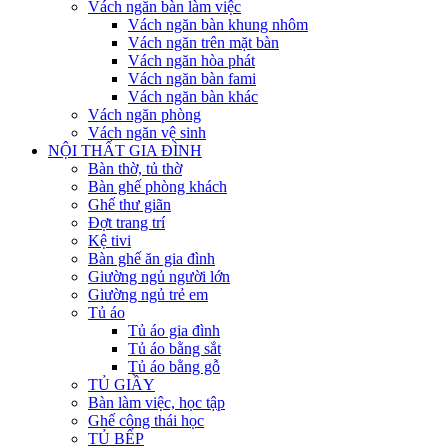
Vách ngăn bàn làm việc
Vách ngăn bàn khung nhôm
Vách ngăn trên mặt bàn
Vách ngăn hòa phát
Vách ngăn bàn fami
Vách ngăn bàn khác
Vách ngăn phòng
Vách ngăn vệ sinh
NỘI THẤT GIA ĐÌNH
Bàn thờ, tủ thờ
Bàn ghế phòng khách
Ghế thư giãn
Đợt trang trí
Kệ tivi
Bàn ghế ăn gia đình
Giường ngủ người lớn
Giường ngủ trẻ em
Tủ áo
Tủ áo gia đình
Tủ áo bằng sắt
Tủ áo bằng gỗ
TỦ GIẦY
Bàn làm việc, học tập
Ghế công thái học
TỦ BẾP