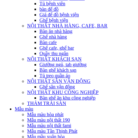
Tủ bệnh viên
bàn để đồ
Giá để đồ bệnh viện
Ghế bệnh viện
NỘI THẤT NHÀ HÀNG, CAFE, BAR
Bàn ăn nhà hàng
Ghế nhà hàng
Bàn cafe
Ghế cafe, ghế bar
Quầy thu ngân
NỘI THẤT KHÁCH SẠN
Giường ngủ, tab giường
Bàn ghế khách sạn
Tủ treo quần áo
NỘI THẤT SÂN VẬN ĐỘNG
Ghế sân vận động
NỘI THẤT KHU CÔNG NGHIỆP
Bàn ghế ăn khu công nghiệp
THẢM TRẢI SÀN
Mẫu màu
Mẫu màu hòa phát
Mẫu màu nội thất 190
Mẫu màu nội thất fami
Mẫu màu Tân Thịnh Phát
Mẫu mầu xuân hòa