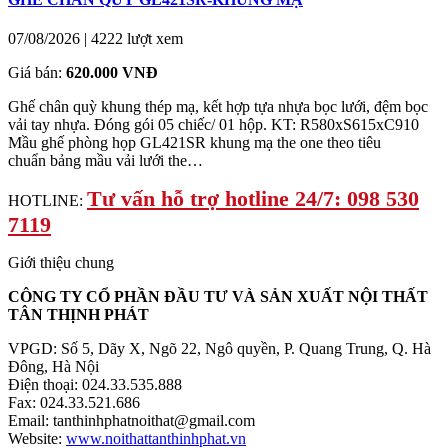
07/08/2026
|
4222 lượt xem
Giá bán:
620.000 VNĐ
Ghế chân quỳ khung thép mạ, kết hợp tựa nhựa bọc lưới, đệm bọc
vải tay nhựa. Đóng gói 05 chiếc/ 01 hộp. KT: R580xS615xC910
Mầu ghế phòng họp GL421SR khung mạ the one theo tiêu
chuẩn bảng mầu vải lưới the…
Tư vấn hỗ trợ hotline 24/7: 098 530
HOTLINE:
7119
Giới thiệu chung
CÔNG TY CỔ PHẦN ĐẦU TƯ VÀ SẢN XUẤT NỘI THẤT
TÂN THỊNH PHÁT
VPGD: Số 5, Dãy X, Ngõ 22, Ngô quyền, P. Quang Trung, Q. Hà
Đông, Hà Nội
Điện thoại: 024.33.535.888
Fax: 024.33.521.686
Email: tanthinhphatnoithat@gmail.com
Website:
www.noithattanthinhphat.vn