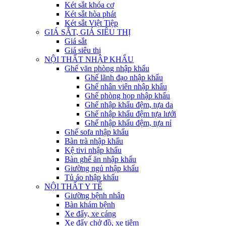
Két sắt khóa cơ
Két sắt hòa phát
Két sắt Việt Tiệp
GIÁ SẮT, GIÁ SIÊU THỊ
Giá sắt
Giá siêu thị
NỘI THẤT NHẬP KHẨU
Ghế văn phòng nhập khẩu
Ghế lãnh đạo nhập khẩu
Ghế nhân viên nhập khẩu
Ghế phòng họp nhập khẩu
Ghế nhập khẩu đệm, tựa da
Ghế nhập khẩu đệm tựa lưới
Ghế nhập khẩu đệm, tựa nỉ
Ghế sofa nhập khẩu
Bàn trà nhập khẩu
Kệ tivi nhập khẩu
Bàn ghế ăn nhập khẩu
Giường ngủ nhập khẩu
Tủ áo nhập khẩu
NỘI THẤT Y TẾ
Giường bệnh nhân
Bàn khám bệnh
Xe đẩy, xe cáng
Xe đẩy chở đồ, xe tiêm