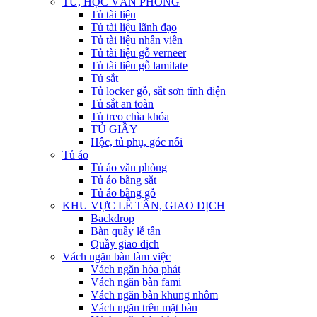
TỦ, HỘC VĂN PHÒNG
Tủ tài liệu
Tủ tài liệu lãnh đạo
Tủ tài liệu nhân viên
Tủ tài liệu gỗ verneer
Tủ tài liệu gỗ lamilate
Tủ sắt
Tủ locker gỗ, sắt sơn tĩnh điện
Tủ sắt an toàn
Tủ treo chìa khóa
TỦ GIẦY
Hộc, tủ phụ, góc nối
Tủ áo
Tủ áo văn phòng
Tủ áo bằng sắt
Tủ áo bằng gỗ
KHU VỰC LỄ TÂN, GIAO DỊCH
Backdrop
Bàn quầy lễ tân
Quầy giao dịch
Vách ngăn bàn làm việc
Vách ngăn hòa phát
Vách ngăn bàn fami
Vách ngăn bàn khung nhôm
Vách ngăn trên mặt bàn