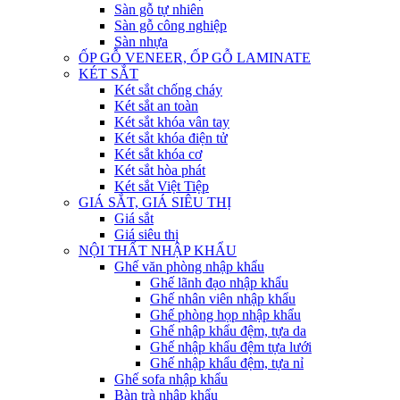
Sàn gỗ tự nhiên
Sàn gỗ công nghiệp
Sàn nhựa
ỐP GỖ VENEER, ỐP GỖ LAMINATE
KÉT SẮT
Két sắt chống cháy
Két sắt an toàn
Két sắt khóa vân tay
Két sắt khóa điện tử
Két sắt khóa cơ
Két sắt hòa phát
Két sắt Việt Tiệp
GIÁ SẮT, GIÁ SIÊU THỊ
Giá sắt
Giá siêu thị
NỘI THẤT NHẬP KHẨU
Ghế văn phòng nhập khẩu
Ghế lãnh đạo nhập khẩu
Ghế nhân viên nhập khẩu
Ghế phòng họp nhập khẩu
Ghế nhập khẩu đệm, tựa da
Ghế nhập khẩu đệm tựa lưới
Ghế nhập khẩu đệm, tựa nỉ
Ghế sofa nhập khẩu
Bàn trà nhập khẩu