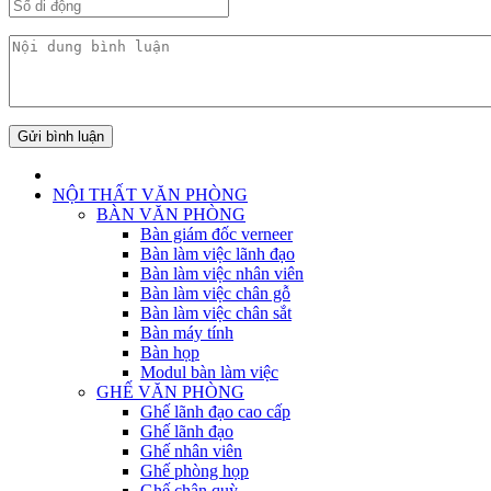
Gửi bình luận
NỘI THẤT VĂN PHÒNG
BÀN VĂN PHÒNG
Bàn giám đốc verneer
Bàn làm việc lãnh đạo
Bàn làm việc nhân viên
Bàn làm việc chân gỗ
Bàn làm việc chân sắt
Bàn máy tính
Bàn họp
Modul bàn làm việc
GHẾ VĂN PHÒNG
Ghế lãnh đạo cao cấp
Ghế lãnh đạo
Ghế nhân viên
Ghế phòng họp
Ghế chân quỳ