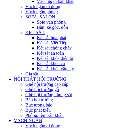
Vách ngăn bàn khác
Vách ngăn di động
Vách ngăn phòng
SOFA, SALON
Sofa văn phòng
Bàn, kệ góc, đôn
KÉT SẮT
Két sắt hòa phát
Két sắt Việt Tiệp
Két sắt chống cháy
Két sắt an toàn
Két sắt khóa điện tử
Két sắt khóa cơ
Két sắt khóa vân tay
Giá sắt
NỘI THẤT HỘI TRƯỜNG
Ghế hội trường cao cấp
Ghế hội trường gỗ
Ghế hội trường khung sắt
Bàn hội trường
Bục tượng bác
Bục phát biểu
Phông, rèm sân khấu
VÁCH NGĂN
Vách ngăn di động