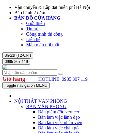
Vận chuyển & Lắp đặt miễn phí Hà Nội
Bảo hành 2 năm
BẢN ĐỒ CỬA HÀNG
Giới thiệu
Tin tức
Công trình thi công
Liên hệ
Mẫu màu nội thất
8h-21h(T2-CN )
0985 307 119
Giỏ hàng
HOTLINE: 0985 307 119
Toggle navigation
MENU
NỘI THẤT VĂN PHÒNG
BÀN VĂN PHÒNG
Bàn giám đốc verneer
Bàn làm việc lãnh đạo
Bàn làm việc nhân viên
Bàn làm việc chân gỗ