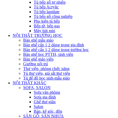
Tủ bếp gỗ tự nhiên
Tủ bếp Acrylic
Tủ bếp lamilate
Tủ bếp gỗ công nghiệp
Phụ kiện tủ bếp
Bếp từ, bếp gas
Máy hút mùi
NỘI THẤT TRƯỜNG HỌC
Bàn ghế mẫu giáo
Bàn ghế cấp 1,2 dùng trong gia đình
Bàn ghế cấp 1,2 dùng trong trường học
Bàn ghế học PTTH, sinh viên
Bàn ghế giáo viên
Giường nội trú
Thư viện, phòng chức năng
Tủ thư viện, giá sắt thư viện
Tủ để đồ học sinh-mẫu giáo
NỘI THẤT KHÁC
SOFA, SALON
Sofa văn phòng
Sofa gia đình
Ghế thư giãn
Salon
Bàn, kệ góc, đôn
SÀN GỖ, SÀN NHỰA