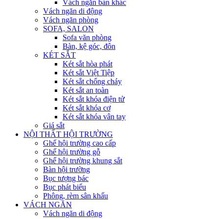
Vách ngăn bàn khác
Vách ngăn di động
Vách ngăn phòng
SOFA, SALON
Sofa văn phòng
Bàn, kệ góc, đôn
KÉT SẮT
Két sắt hòa phát
Két sắt Việt Tiệp
Két sắt chống cháy
Két sắt an toàn
Két sắt khóa điện tử
Két sắt khóa cơ
Két sắt khóa vân tay
Giá sắt
NỘI THẤT HỘI TRƯỜNG
Ghế hội trường cao cấp
Ghế hội trường gỗ
Ghế hội trường khung sắt
Bàn hội trường
Bục tượng bác
Bục phát biểu
Phông, rèm sân khấu
VÁCH NGĂN
Vách ngăn di động