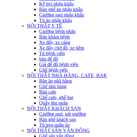
Kệ tivi nhập khẩu
Bàn ghế ăn nhập khẩu
Giường ngủ nhập khẩu
Tủ áo nhập khẩu
NỘI THẤT Y TẾ
Giường bệnh nhân
Bàn khám bệnh
Xe đẩy, xe cáng
Xe đẩy chở đồ, xe tiêm
Tủ bệnh viên
bàn để đồ
Giá để đồ bệnh viện
Ghế bệnh viện
NỘI THẤT NHÀ HÀNG, CAFE, BAR
Bàn ăn nhà hàng
Ghế nhà hàng
Bàn cafe
Ghế cafe, ghế bar
Quầy thu ngân
NỘI THẤT KHÁCH SẠN
Giường ngủ, tab giường
Bàn ghế khách sạn
Tủ treo quần áo
NỘI THẤT SÂN VẬN ĐỘNG
Ghế sân vận động