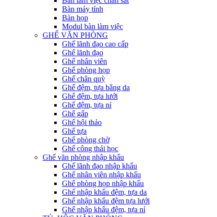
Bàn làm việc chân sắt
Bàn máy tính
Bàn họp
Modul bàn làm việc
GHẾ VĂN PHÒNG
Ghế lãnh đạo cao cấp
Ghế lãnh đạo
Ghế nhân viên
Ghế phòng họp
Ghế chân quỳ
Ghế đệm, tựa bằng da
Ghế đệm, tựa lưới
Ghế đệm, tựa nỉ
Ghế gấp
Ghế hội thảo
Ghế tựa
Ghế phòng chờ
Ghế công thái học
Ghế văn phòng nhập khẩu
Ghế lãnh đạo nhập khẩu
Ghế nhân viên nhập khẩu
Ghế phòng họp nhập khẩu
Ghế nhập khẩu đệm, tựa da
Ghế nhập khẩu đệm tựa lưới
Ghế nhập khẩu đệm, tựa nỉ