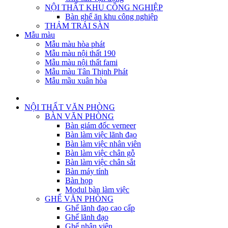
NỘI THẤT KHU CÔNG NGHIỆP
Bàn ghế ăn khu công nghiệp
THẢM TRẢI SÀN
Mẫu màu
Mẫu màu hòa phát
Mẫu màu nội thất 190
Mẫu màu nội thất fami
Mẫu màu Tân Thịnh Phát
Mẫu mầu xuân hòa
NỘI THẤT VĂN PHÒNG
BÀN VĂN PHÒNG
Bàn giám đốc verneer
Bàn làm việc lãnh đạo
Bàn làm việc nhân viên
Bàn làm việc chân gỗ
Bàn làm việc chân sắt
Bàn máy tính
Bàn họp
Modul bàn làm việc
GHẾ VĂN PHÒNG
Ghế lãnh đạo cao cấp
Ghế lãnh đạo
Ghế nhân viên