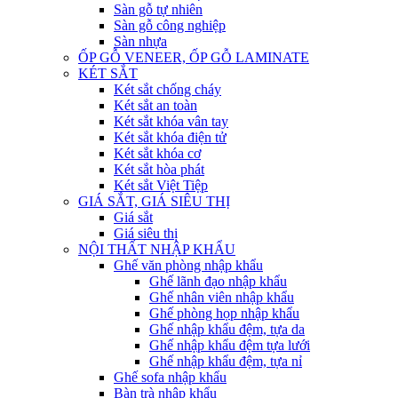
Sàn gỗ tự nhiên
Sàn gỗ công nghiệp
Sàn nhựa
ỐP GỖ VENEER, ỐP GỖ LAMINATE
KÉT SẮT
Két sắt chống cháy
Két sắt an toàn
Két sắt khóa vân tay
Két sắt khóa điện tử
Két sắt khóa cơ
Két sắt hòa phát
Két sắt Việt Tiệp
GIÁ SẮT, GIÁ SIÊU THỊ
Giá sắt
Giá siêu thị
NỘI THẤT NHẬP KHẨU
Ghế văn phòng nhập khẩu
Ghế lãnh đạo nhập khẩu
Ghế nhân viên nhập khẩu
Ghế phòng họp nhập khẩu
Ghế nhập khẩu đệm, tựa da
Ghế nhập khẩu đệm tựa lưới
Ghế nhập khẩu đệm, tựa nỉ
Ghế sofa nhập khẩu
Bàn trà nhập khẩu