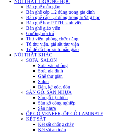
NỘI THẤT TRƯỜNG HỌC
Bàn ghế mẫu giáo
Bàn ghế cấp 1,2 dùng trong gia đình
Bàn ghế cấp 1,2 dùng trong trường học
Bàn ghế học PTTH, sinh viên
Bàn ghế giáo viên
Giường nội trú
Thư viện, phòng chức năng
Tủ thư viện, giá sắt thư viện
Tủ để đồ học sinh-mẫu giáo
NỘI THẤT KHÁC
SOFA, SALON
Sofa văn phòng
Sofa gia đình
Ghế thư giãn
Salon
Bàn, kệ góc, đôn
SÀN GỖ, SÀN NHỰA
Sàn gỗ tự nhiên
Sàn gỗ công nghiệp
Sàn nhựa
ỐP GỖ VENEER, ỐP GỖ LAMINATE
KÉT SẮT
Két sắt chống cháy
Két sắt an toàn