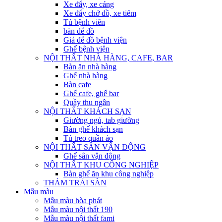
Xe đẩy, xe cáng
Xe đẩy chở đồ, xe tiêm
Tủ bệnh viên
bàn để đồ
Giá để đồ bệnh viện
Ghế bệnh viện
NỘI THẤT NHÀ HÀNG, CAFE, BAR
Bàn ăn nhà hàng
Ghế nhà hàng
Bàn cafe
Ghế cafe, ghế bar
Quầy thu ngân
NỘI THẤT KHÁCH SẠN
Giường ngủ, tab giường
Bàn ghế khách sạn
Tủ treo quần áo
NỘI THẤT SÂN VẬN ĐỘNG
Ghế sân vận động
NỘI THẤT KHU CÔNG NGHIỆP
Bàn ghế ăn khu công nghiệp
THẢM TRẢI SÀN
Mẫu màu
Mẫu màu hòa phát
Mẫu màu nội thất 190
Mẫu màu nội thất fami