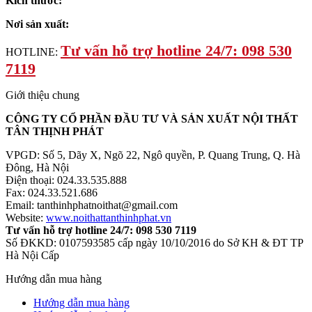
Kích thước:
Nơi sản xuất:
Tư vấn hỗ trợ hotline 24/7: 098 530
HOTLINE:
7119
Giới thiệu chung
CÔNG TY CỔ PHẦN ĐẦU TƯ VÀ SẢN XUẤT NỘI THẤT
TÂN THỊNH PHÁT
VPGD: Số 5, Dãy X, Ngõ 22, Ngô quyền, P. Quang Trung, Q. Hà
Đông, Hà Nội
Điện thoại: 024.33.535.888
Fax: 024.33.521.686
Email: tanthinhphatnoithat@gmail.com
Website:
www.noithattanthinhphat.vn
Tư vấn hỗ trợ hotline 24/7: 098 530 7119
Số ĐKKD: 0107593585 cấp ngày 10/10/2016 do Sở KH & ĐT TP
Hà Nội Cấp
Hướng dẫn mua hàng
Hướng dẫn mua hàng