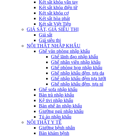
Két sắt khóa vân tay
Két sắt khóa điện tử
Két sắt khóa cơ
Két sắt hòa phát
Két sắt Việt Tiệp
GIÁ SẮT, GIÁ SIÊU THỊ
Giá sắt
Giá siêu thị
NỘI THẤT NHẬP KHẨU
Ghế văn phòng nhập khẩu
Ghế lãnh đạo nhập khẩu
Ghế nhân viên nhập khẩu
Ghế phòng họp nhập khẩu
Ghế nhập khẩu đệm, tựa da
Ghế nhập khẩu đệm tựa lưới
Ghế nhập khẩu đệm, tựa nỉ
Ghế sofa nhập khẩu
Bàn trà nhập khẩu
Kệ tivi nhập khẩu
Bàn ghế ăn nhập khẩu
Giường ngủ nhập khẩu
Tủ áo nhập khẩu
NỘI THẤT Y TẾ
Giường bệnh nhân
Bàn khám bệnh