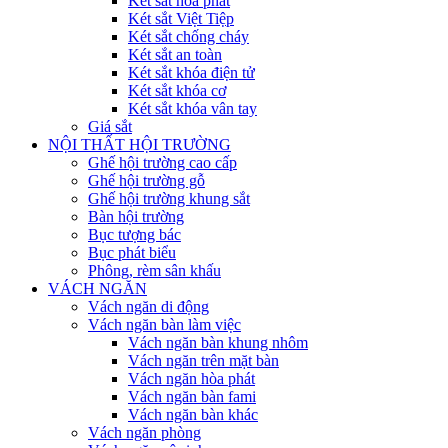
Két sắt hòa phát
Két sắt Việt Tiệp
Két sắt chống cháy
Két sắt an toàn
Két sắt khóa điện tử
Két sắt khóa cơ
Két sắt khóa vân tay
Giá sắt
NỘI THẤT HỘI TRƯỜNG
Ghế hội trường cao cấp
Ghế hội trường gỗ
Ghế hội trường khung sắt
Bàn hội trường
Bục tượng bác
Bục phát biểu
Phông, rèm sân khấu
VÁCH NGĂN
Vách ngăn di động
Vách ngăn bàn làm việc
Vách ngăn bàn khung nhôm
Vách ngăn trên mặt bàn
Vách ngăn hòa phát
Vách ngăn bàn fami
Vách ngăn bàn khác
Vách ngăn phòng