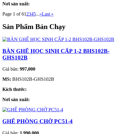
Nơi sản xuất:
Page 1 of 6
1
2
3
4
5
...
»
Last »
Sản Phẩm Bán Chạy
BÀN GHẾ HỌC SINH CẤP 1-2 BHS102B-
GHS102B
Giá bán:
997,000
MS:
BHS102B-GHS102B
Kích thước:
Nơi sản xuất:
GHẾ PHÒNG CHỜ PC51-4
Giá bán:
1,990,000