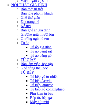
Vách ngăn vệ sinh
NỘI THẤT GIA ĐÌNH
Bàn thờ, tủ thờ
Bàn ghế phòng khách
Ghế thư giãn
Đợt trang trí
Kệ tivi
Bàn ghế ăn gia đình
Giường ngủ người lớn
Giường ngủ trẻ em
Tủ áo
Tủ áo gia đình
Tủ áo bằng sắt
Tủ áo bằng gỗ
TỦ GIẦY
Bàn làm việc, học tập
Ghế công thái học
TỦ BẾP
Tủ bếp gỗ tự nhiên
Tủ bếp Acrylic
Tủ bếp lamilate
Tủ bếp gỗ công nghiệp
Phụ kiện tủ bếp
Bếp từ, bếp gas
Máy hút mùi