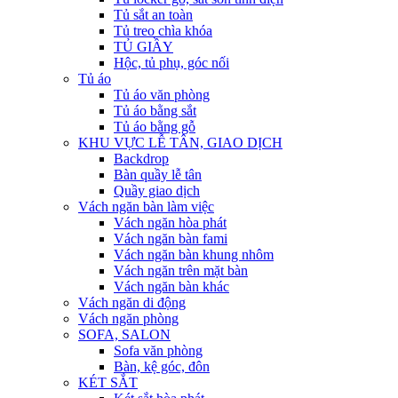
Tủ sắt an toàn
Tủ treo chìa khóa
TỦ GIẦY
Hộc, tủ phụ, góc nối
Tủ áo
Tủ áo văn phòng
Tủ áo bằng sắt
Tủ áo bằng gỗ
KHU VỰC LỄ TÂN, GIAO DỊCH
Backdrop
Bàn quầy lễ tân
Quầy giao dịch
Vách ngăn bàn làm việc
Vách ngăn hòa phát
Vách ngăn bàn fami
Vách ngăn bàn khung nhôm
Vách ngăn trên mặt bàn
Vách ngăn bàn khác
Vách ngăn di động
Vách ngăn phòng
SOFA, SALON
Sofa văn phòng
Bàn, kệ góc, đôn
KÉT SẮT