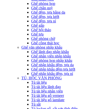
Ghế phòng họp
Ghế chân quỳ
Ghế đệm, tựa bằng da
Ghế đệm, tựa lưới
Ghế đệm, tựa nỉ
Ghế gấp
Ghế hội thảo
Ghế tựa
Ghế phòng chờ
Ghế công thái học
Ghế văn phòng nhập khẩu
Ghế lãnh đạo nhập khẩu
Ghế nhân viên nhập khẩu
Ghế phòng họp nhập khẩu
Ghế nhập khẩu đệm, tựa da
Ghế nhập khẩu đệm tựa lưới
Ghế nhập khẩu đệm, tựa nỉ
TỦ, HỘC VĂN PHÒNG
Tủ tài liệu
Tủ tài liệu lãnh đạo
Tủ tài liệu nhân viên
Tủ tài liệu gỗ verneer
Tủ tài liệu gỗ lamilate
Tủ sắt
Tủ locker gỗ, sắt sơn tĩnh điện