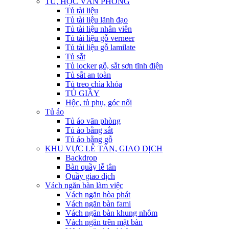
TỦ, HỘC VĂN PHÒNG
Tủ tài liệu
Tủ tài liệu lãnh đạo
Tủ tài liệu nhân viên
Tủ tài liệu gỗ verneer
Tủ tài liệu gỗ lamilate
Tủ sắt
Tủ locker gỗ, sắt sơn tĩnh điện
Tủ sắt an toàn
Tủ treo chìa khóa
TỦ GIẦY
Hộc, tủ phụ, góc nối
Tủ áo
Tủ áo văn phòng
Tủ áo bằng sắt
Tủ áo bằng gỗ
KHU VỰC LỄ TÂN, GIAO DỊCH
Backdrop
Bàn quầy lễ tân
Quầy giao dịch
Vách ngăn bàn làm việc
Vách ngăn hòa phát
Vách ngăn bàn fami
Vách ngăn bàn khung nhôm
Vách ngăn trên mặt bàn