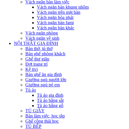
Vách ngăn bàn làm việc
Vách ngăn bàn khung nhôm
Vách ngăn trên mặt bàn
Vách ngăn hòa phát
Vách ngăn bàn fami
Vách ngăn bàn khác
Vách ngăn phòng
Vách ngăn vệ sinh
NỘI THẤT GIA ĐÌNH
Bàn thờ, tủ thờ
Bàn ghế phòng khách
Ghế thư giãn
Đợt trang trí
Kệ tivi
Bàn ghế ăn gia đình
Giường ngủ người lớn
Giường ngủ trẻ em
Tủ áo
Tủ áo gia đình
Tủ áo bằng sắt
Tủ áo bằng gỗ
TỦ GIẦY
Bàn làm việc, học tập
Ghế công thái học
TỦ BẾP