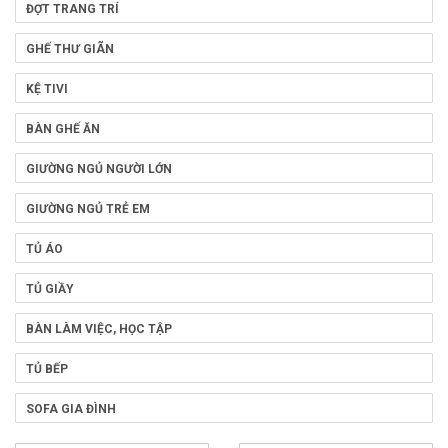
ĐỢT TRANG TRÍ
GHẾ THƯ GIÃN
KỆ TIVI
BÀN GHẾ ĂN
GIƯỜNG NGỦ NGƯỜI LỚN
GIƯỜNG NGỦ TRẺ EM
TỦ ÁO
TỦ GIẦY
BÀN LÀM VIỆC, HỌC TẬP
TỦ BẾP
SOFA GIA ĐÌNH