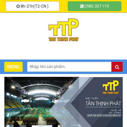
8h-21h(T2-CN )
0985 307 119
Toggle
MENU
navigation