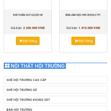
GHẾ CHÂN QUỲ GQ239-M
BÀN LÀM VIỆC HR120SHLC7Y1
Giá bán:
2.200.000 VNĐ
Giá bán:
1.910.000 VNĐ
Đặt hàng
Đặt hàng
NỘI THẤT HỘI TRƯỜNG
GHẾ HỘI TRƯỜNG CAO CẤP
GHẾ HỘI TRƯỜNG GỖ
GHẾ HỘI TRƯỜNG KHUNG SẮT
BÀN HỘI TRƯỜNG