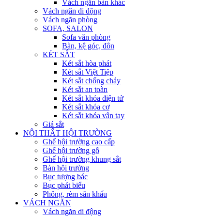
Vách ngăn bàn khác
Vách ngăn di động
Vách ngăn phòng
SOFA, SALON
Sofa văn phòng
Bàn, kệ góc, đôn
KÉT SẮT
Két sắt hòa phát
Két sắt Việt Tiệp
Két sắt chống cháy
Két sắt an toàn
Két sắt khóa điện tử
Két sắt khóa cơ
Két sắt khóa vân tay
Giá sắt
NỘI THẤT HỘI TRƯỜNG
Ghế hội trường cao cấp
Ghế hội trường gỗ
Ghế hội trường khung sắt
Bàn hội trường
Bục tượng bác
Bục phát biểu
Phông, rèm sân khấu
VÁCH NGĂN
Vách ngăn di động