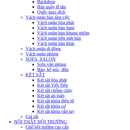
Backdrop
Bàn quầy lễ tân
Quầy giao dịch
Vách ngăn bàn làm việc
Vách ngăn hòa phát
Vách ngăn bàn fami
Vách ngăn bàn khung nhôm
Vách ngăn trên mặt bàn
Vách ngăn bàn khác
Vách ngăn di động
Vách ngăn phòng
SOFA, SALON
Sofa văn phòng
Bàn, kệ góc, đôn
KÉT SẮT
Két sắt hòa phát
Két sắt Việt Tiệp
Két sắt chống cháy
Két sắt an toàn
Két sắt khóa điện tử
Két sắt khóa cơ
Két sắt khóa vân tay
Giá sắt
NỘI THẤT HỘI TRƯỜNG
Ghế hội trường cao cấp