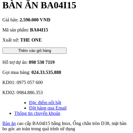
BÀN ĂN BA04I15
Giá bán:
2.590.000 VNĐ
Mã sản phẩm:
BA04I15
Xuất xứ:
THE ONE
Thêm vào giỏ hàng
Hỗ trợ dự án:
098 530 7119
Gọi mua hàng:
024.33.535.888
KD01: 0975 057 600
KD02: 0984.886.353
Đặc điểm nổi bật
Đặt hàng qua Email
Thông tin chuyển khoản
Bàn ăn
cao cấp BA04I15 bằng Inox, Ống chân tròn D38, mặt bàn
bo góc an toàn trong quá trình sử dụng