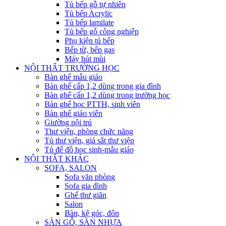
Tủ bếp gỗ tự nhiên
Tủ bếp Acrylic
Tủ bếp lamilate
Tủ bếp gỗ công nghiệp
Phụ kiện tủ bếp
Bếp từ, bếp gas
Máy hút mùi
NỘI THẤT TRƯỜNG HỌC
Bàn ghế mẫu giáo
Bàn ghế cấp 1,2 dùng trong gia đình
Bàn ghế cấp 1,2 dùng trong trường học
Bàn ghế học PTTH, sinh viên
Bàn ghế giáo viên
Giường nội trú
Thư viện, phòng chức năng
Tủ thư viện, giá sắt thư viện
Tủ để đồ học sinh-mẫu giáo
NỘI THẤT KHÁC
SOFA, SALON
Sofa văn phòng
Sofa gia đình
Ghế thư giãn
Salon
Bàn, kệ góc, đôn
SÀN GỖ, SÀN NHỰA