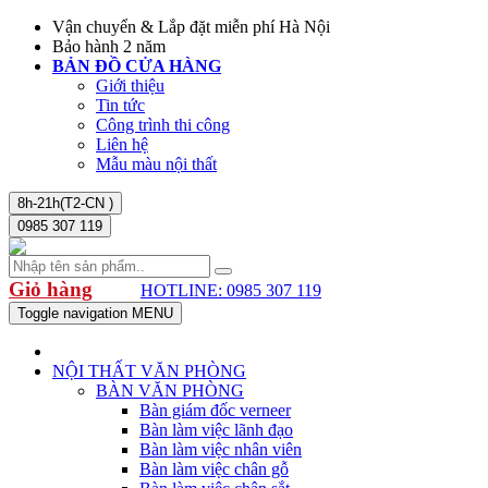
Vận chuyển & Lắp đặt miễn phí Hà Nội
Bảo hành 2 năm
BẢN ĐỒ CỬA HÀNG
Giới thiệu
Tin tức
Công trình thi công
Liên hệ
Mẫu màu nội thất
8h-21h(T2-CN )
0985 307 119
Giỏ hàng
HOTLINE: 0985 307 119
Toggle navigation
MENU
NỘI THẤT VĂN PHÒNG
BÀN VĂN PHÒNG
Bàn giám đốc verneer
Bàn làm việc lãnh đạo
Bàn làm việc nhân viên
Bàn làm việc chân gỗ