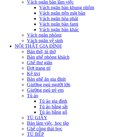
Vách ngăn bàn làm việc
Vách ngăn bàn khung nhôm
Vách ngăn trên mặt bàn
Vách ngăn hòa phát
Vách ngăn bàn fami
Vách ngăn bàn khác
Vách ngăn phòng
Vách ngăn vệ sinh
NỘI THẤT GIA ĐÌNH
Bàn thờ, tủ thờ
Bàn ghế phòng khách
Ghế thư giãn
Đợt trang trí
Kệ tivi
Bàn ghế ăn gia đình
Giường ngủ người lớn
Giường ngủ trẻ em
Tủ áo
Tủ áo gia đình
Tủ áo bằng sắt
Tủ áo bằng gỗ
TỦ GIẦY
Bàn làm việc, học tập
Ghế công thái học
TỦ BẾP