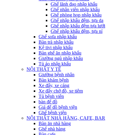
Ghế lãnh đạo nhập khẩu
Ghế nhân viên nhập khẩu
Ghế phòng họp nhập khẩu
Ghế nhập khẩu đệm, tựa da
Ghế nhập khẩu đệm tựa lưới
Ghế nhập khẩu đệm, tựa nỉ
Ghế sofa nhập khẩu
Bàn trà nhập khẩu
Kệ tivi nhập khẩu
Bàn ghế ăn nhập khẩu
Giường ngủ nhập khẩu
Tủ áo nhập khẩu
NỘI THẤT Y TẾ
Giường bệnh nhân
Bàn khám bệnh
Xe đẩy, xe cáng
Xe đẩy chở đồ, xe tiêm
Tủ bệnh viên
bàn để đồ
Giá để đồ bệnh viện
Ghế bệnh viện
NỘI THẤT NHÀ HÀNG, CAFE, BAR
Bàn ăn nhà hàng
Ghế nhà hàng
Bàn cafe