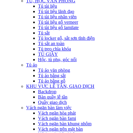
TỦ, HỘC VĂN PHÒNG
Tủ tài liệu
Tủ tài liệu lãnh đạo
Tủ tài liệu nhân viên
Tủ tài liệu gỗ verneer
Tủ tài liệu gỗ lamilate
Tủ sắt
Tủ locker gỗ, sắt sơn tĩnh điện
Tủ sắt an toàn
Tủ treo chìa khóa
TỦ GIẦY
Hộc, tủ phụ, góc nối
Tủ áo
Tủ áo văn phòng
Tủ áo bằng sắt
Tủ áo bằng gỗ
KHU VỰC LỄ TÂN, GIAO DỊCH
Backdrop
Bàn quầy lễ tân
Quầy giao dịch
Vách ngăn bàn làm việc
Vách ngăn hòa phát
Vách ngăn bàn fami
Vách ngăn bàn khung nhôm
Vách ngăn trên mặt bàn