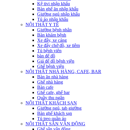
Kệ tivi nhập khẩu
Bàn ghế ăn nhập khẩu
Giường ngủ nhập khẩu
Tủ áo nhập khẩu
NỘI THẤT Y TẾ
Giường bệnh nhân
Bàn khám bệnh
Xe đẩy, xe cáng
Xe đẩy chở đồ, xe tiêm
Tủ bệnh viên
bàn để đồ
Giá để đồ bệnh viện
Ghế bệnh viện
NỘI THẤT NHÀ HÀNG, CAFE, BAR
Bàn ăn nhà hàng
Ghế nhà hàng
Bàn cafe
Ghế cafe, ghế bar
Quầy thu ngân
NỘI THẤT KHÁCH SẠN
Giường ngủ, tab giường
Bàn ghế khách sạn
Tủ treo quần áo
NỘI THẤT SÂN VẬN ĐỘNG
Ghế sân vận động