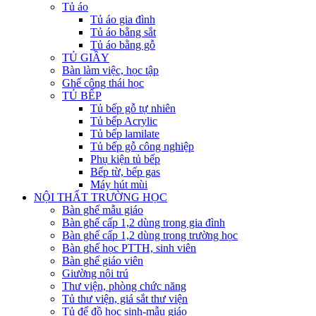
Tủ áo
Tủ áo gia đình
Tủ áo bằng sắt
Tủ áo bằng gỗ
TỦ GIẦY
Bàn làm việc, học tập
Ghế công thái học
TỦ BẾP
Tủ bếp gỗ tự nhiên
Tủ bếp Acrylic
Tủ bếp lamilate
Tủ bếp gỗ công nghiệp
Phụ kiện tủ bếp
Bếp từ, bếp gas
Máy hút mùi
NỘI THẤT TRƯỜNG HỌC
Bàn ghế mẫu giáo
Bàn ghế cấp 1,2 dùng trong gia đình
Bàn ghế cấp 1,2 dùng trong trường học
Bàn ghế học PTTH, sinh viên
Bàn ghế giáo viên
Giường nội trú
Thư viện, phòng chức năng
Tủ thư viện, giá sắt thư viện
Tủ để đồ học sinh-mẫu giáo