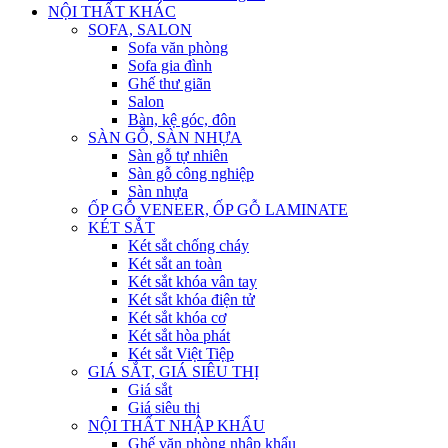
NỘI THẤT KHÁC
SOFA, SALON
Sofa văn phòng
Sofa gia đình
Ghế thư giãn
Salon
Bàn, kệ góc, đôn
SÀN GỖ, SÀN NHỰA
Sàn gỗ tự nhiên
Sàn gỗ công nghiệp
Sàn nhựa
ỐP GỖ VENEER, ỐP GỖ LAMINATE
KÉT SẮT
Két sắt chống cháy
Két sắt an toàn
Két sắt khóa vân tay
Két sắt khóa điện tử
Két sắt khóa cơ
Két sắt hòa phát
Két sắt Việt Tiệp
GIÁ SẮT, GIÁ SIÊU THỊ
Giá sắt
Giá siêu thị
NỘI THẤT NHẬP KHẨU
Ghế văn phòng nhập khẩu