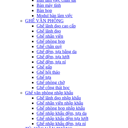
Bàn làm việc chân sắt
Bàn máy tính
Bàn họp
Modul bàn làm việc
GHẾ VĂN PHÒNG
Ghế lãnh đạo cao cấp
Ghế lãnh đạo
Ghế nhân viên
Ghế phòng họp
Ghế chân quỳ
Ghế đệm, tựa bằng da
Ghế đệm, tựa lưới
Ghế đệm, tựa nỉ
Ghế gấp
Ghế hội thảo
Ghế tựa
Ghế phòng chờ
Ghế công thái học
Ghế văn phòng nhập khẩu
Ghế lãnh đạo nhập khẩu
Ghế nhân viên nhập khẩu
Ghế phòng họp nhập khẩu
Ghế nhập khẩu đệm, tựa da
Ghế nhập khẩu đệm tựa lưới
Ghế nhập khẩu đệm, tựa nỉ