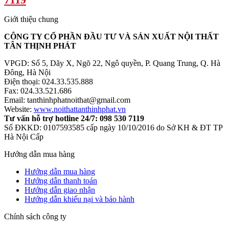
Giới thiệu chung
CÔNG TY CỔ PHẦN ĐẦU TƯ VÀ SẢN XUẤT NỘI THẤT
TÂN THỊNH PHÁT
VPGD: Số 5, Dãy X, Ngõ 22, Ngô quyền, P. Quang Trung, Q. Hà
Đông, Hà Nội
Điện thoại: 024.33.535.888
Fax: 024.33.521.686
Email: tanthinhphatnoithat@gmail.com
Website:
www.noithattanthinhphat.vn
Tư vấn hỗ trợ hotline 24/7: 098 530 7119
Số ĐKKD: 0107593585 cấp ngày 10/10/2016 do Sở KH & ĐT TP
Hà Nội Cấp
Hướng dẫn mua hàng
Hướng dẫn mua hàng
Hướng dẫn thanh toán
Hướng dẫn giao nhận
Hướng dẫn khiếu nại và bảo hành
Chính sách công ty