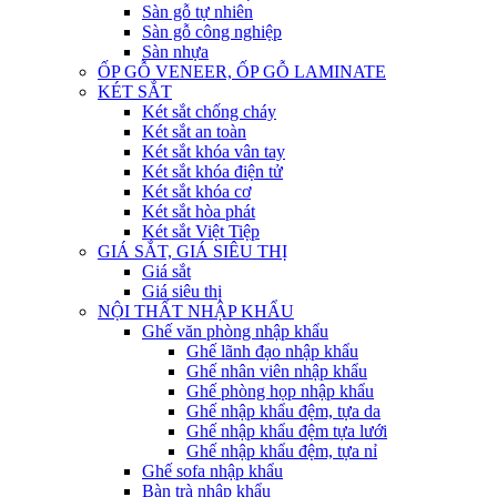
Sàn gỗ tự nhiên
Sàn gỗ công nghiệp
Sàn nhựa
ỐP GỖ VENEER, ỐP GỖ LAMINATE
KÉT SẮT
Két sắt chống cháy
Két sắt an toàn
Két sắt khóa vân tay
Két sắt khóa điện tử
Két sắt khóa cơ
Két sắt hòa phát
Két sắt Việt Tiệp
GIÁ SẮT, GIÁ SIÊU THỊ
Giá sắt
Giá siêu thị
NỘI THẤT NHẬP KHẨU
Ghế văn phòng nhập khẩu
Ghế lãnh đạo nhập khẩu
Ghế nhân viên nhập khẩu
Ghế phòng họp nhập khẩu
Ghế nhập khẩu đệm, tựa da
Ghế nhập khẩu đệm tựa lưới
Ghế nhập khẩu đệm, tựa nỉ
Ghế sofa nhập khẩu
Bàn trà nhập khẩu