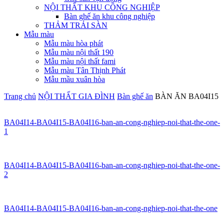
NỘI THẤT KHU CÔNG NGHIỆP
Bàn ghế ăn khu công nghiệp
THẢM TRẢI SÀN
Mẫu màu
Mẫu màu hòa phát
Mẫu màu nội thất 190
Mẫu màu nội thất fami
Mẫu màu Tân Thịnh Phát
Mẫu mầu xuân hòa
Trang chủ
NỘI THẤT GIA ĐÌNH
Bàn ghế ăn
BÀN ĂN BA04I15
BA04I14-BA04I15-BA04I16-ban-an-cong-nghiep-noi-that-the-one-
1
BA04I14-BA04I15-BA04I16-ban-an-cong-nghiep-noi-that-the-one-
2
BA04I14-BA04I15-BA04I16-ban-an-cong-nghiep-noi-that-the-one