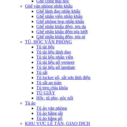
Ghế công thái học
Ghế văn phòng nhập khẩu
Ghế lãnh đạo nhập khẩu
Ghế nhân viên nhập khẩu
Ghế phòng họp nhập khẩu
Ghế nhập khẩu đệm, tựa da
Ghế nhập khẩu đệm tựa lưới
Ghế nhập khẩu đệm, tựa nỉ
TỦ, HỘC VĂN PHÒNG
Tủ tài liệu
Tủ tài liệu lãnh đạo
Tủ tài liệu nhân viên
Tủ tài liệu gỗ verneer
Tủ tài liệu gỗ lamilate
Tủ sắt
Tủ locker gỗ, sắt sơn tĩnh điện
Tủ sắt an toàn
Tủ treo chìa khóa
TỦ GIẦY
Hộc, tủ phụ, góc nối
Tủ áo
Tủ áo văn phòng
Tủ áo bằng sắt
Tủ áo bằng gỗ
KHU VỰC LỄ TÂN, GIAO DỊCH