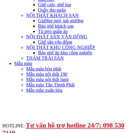
Ghế cafe, ghế bar
Quầy thu ngân
NỘI THẤT KHÁCH SẠN
Giường ngủ, tab giường
Bàn ghế khách sạn
Tủ treo quần áo
NỘI THẤT SÂN VẬN ĐỘNG
Ghế sân vận động
NỘI THẤT KHU CÔNG NGHIỆP
Bàn ghế ăn khu công nghiệp
THẢM TRẢI SÀN
Mẫu màu
Mẫu màu hòa phát
Mẫu màu nội thất 190
Mẫu màu nội thất fami
Mẫu màu Tân Thịnh Phát
Mẫu mầu xuân hòa
Tư vấn hỗ trợ hotline 24/7: 098 530
HOTLINE:
7119