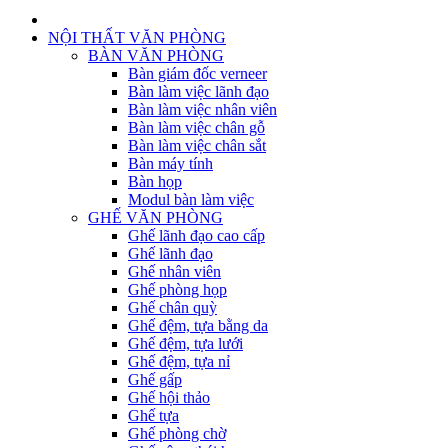
NỘI THẤT VĂN PHÒNG
BÀN VĂN PHÒNG
Bàn giám đốc verneer
Bàn làm việc lãnh đạo
Bàn làm việc nhân viên
Bàn làm việc chân gỗ
Bàn làm việc chân sắt
Bàn máy tính
Bàn họp
Modul bàn làm việc
GHẾ VĂN PHÒNG
Ghế lãnh đạo cao cấp
Ghế lãnh đạo
Ghế nhân viên
Ghế phòng họp
Ghế chân quỳ
Ghế đệm, tựa bằng da
Ghế đệm, tựa lưới
Ghế đệm, tựa nỉ
Ghế gấp
Ghế hội thảo
Ghế tựa
Ghế phòng chờ