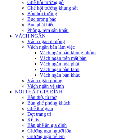
Ghế hội trường gỗ
Ghế hội trường khung sắt
Bàn hội trường
Bục tượng bác
Bục phát biểu
Phông, rèm sân khấu
VÁCH NGĂN
Vách ngăn di động
Vách ngăn bàn làm việc
Vách ngăn bàn khung nhôm
Vách ngăn trên mặt bàn
Vách ngăn hòa phát
Vách ngăn bàn fami
Vách ngăn bàn khác
Vách ngăn phòng
Vách ngăn vệ sinh
NỘI THẤT GIA ĐÌNH
Bàn thờ, tủ thờ
Bàn ghế phòng khách
Ghế thư giãn
Đợt trang trí
Kệ tivi
Bàn ghế ăn gia đình
Giường ngủ người lớn
Giường ngủ trẻ em