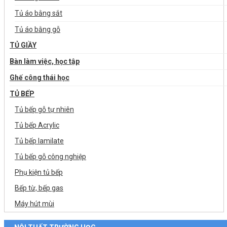
Tủ áo bằng sắt
Tủ áo bằng gỗ
TỦ GIẦY
Bàn làm việc, học tập
Ghế công thái học
TỦ BẾP
Tủ bếp gỗ tự nhiên
Tủ bếp Acrylic
Tủ bếp lamilate
Tủ bếp gỗ công nghiệp
Phụ kiện tủ bếp
Bếp từ, bếp gas
Máy hút mùi