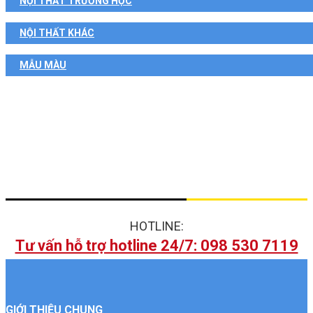
NỘI THẤT TRƯỜNG HỌC
NỘI THẤT KHÁC
MẪU MÀU
HOTLINE:
Tư vấn hỗ trợ hotline 24/7: 098 530 7119
GIỚI THIỆU CHUNG