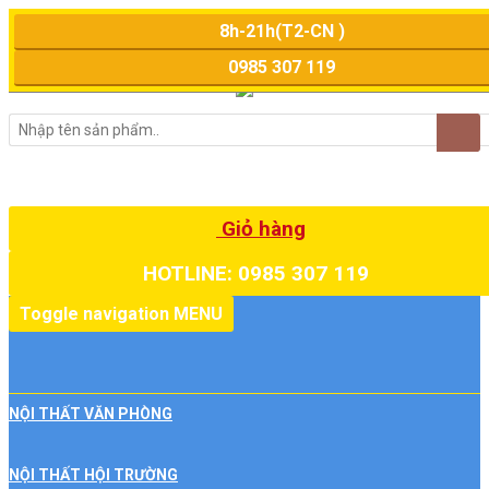
8h-21h(T2-CN )
0985 307 119
Giỏ hàng
HOTLINE: 0985 307 119
Toggle navigation
MENU
NỘI THẤT VĂN PHÒNG
NỘI THẤT HỘI TRƯỜNG