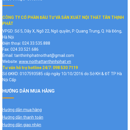
CÔNG TY CỔ PHẦN ĐẦU TƯ VÀ SẢN XUẤT NỘI THẤT TÂN THỊNH
PHÁT
VPGD: Số 5, Dãy X, Ngõ 22, Ngô quyền, P. Quang Trung, Q. Hà Đông,
Hà Nội
Điện thoại: 024.33.535.888
Fax: 024.33.521.686
Email: tanthinhphatnoithat@gmail.com
Website:
www.noithattanthinhphat.vn
Tư vấn hỗ trợ hotline 24/7: 098 530 7119
Số ĐKKD: 0107593585 cấp ngày 10/10/2016 do Sở KH & ĐT TP Hà
Nội Cấp
HƯỚNG DẪN MUA HÀNG
Hướng dẫn mua hàng
Hướng dẫn thanh toán
Hướng dẫn giao nhận