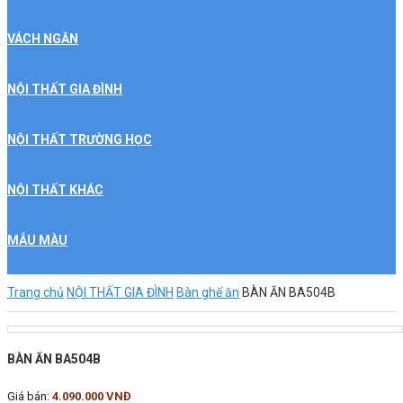
VÁCH NGĂN
NỘI THẤT GIA ĐÌNH
NỘI THẤT TRƯỜNG HỌC
NỘI THẤT KHÁC
MẪU MÀU
Trang chủ
NỘI THẤT GIA ĐÌNH
Bàn ghế ăn
BÀN ĂN BA504B
BA504-GA504-Ban-ghe-an-the-one
BÀN ĂN BA504B
Giá bán:
4.090.000 VNĐ