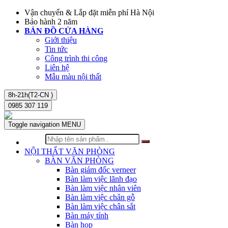
Vận chuyển & Lắp đặt miễn phí Hà Nội
Bảo hành 2 năm
BẢN ĐỒ CỬA HÀNG
Giới thiệu
Tin tức
Công trình thi công
Liên hệ
Mẫu màu nội thất
8h-21h(T2-CN )
0985 307 119
Toggle navigation
MENU
NỘI THẤT VĂN PHÒNG
BÀN VĂN PHÒNG
Bàn giám đốc verneer
Bàn làm việc lãnh đạo
Bàn làm việc nhân viên
Bàn làm việc chân gỗ
Bàn làm việc chân sắt
Bàn máy tính
Bàn họp