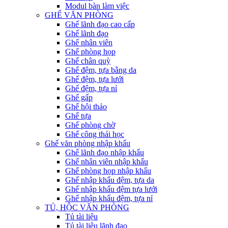
Modul bàn làm việc
GHẾ VĂN PHÒNG
Ghế lãnh đạo cao cấp
Ghế lãnh đạo
Ghế nhân viên
Ghế phòng họp
Ghế chân quỳ
Ghế đệm, tựa bằng da
Ghế đệm, tựa lưới
Ghế đệm, tựa nỉ
Ghế gấp
Ghế hội thảo
Ghế tựa
Ghế phòng chờ
Ghế công thái học
Ghế văn phòng nhập khẩu
Ghế lãnh đạo nhập khẩu
Ghế nhân viên nhập khẩu
Ghế phòng họp nhập khẩu
Ghế nhập khẩu đệm, tựa da
Ghế nhập khẩu đệm tựa lưới
Ghế nhập khẩu đệm, tựa nỉ
TỦ, HỘC VĂN PHÒNG
Tủ tài liệu
Tủ tài liệu lãnh đạo