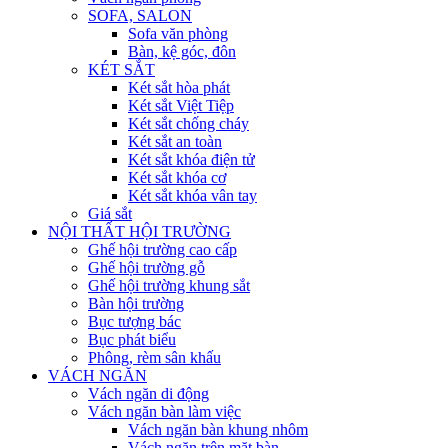
SOFA, SALON
Sofa văn phòng
Bàn, kệ góc, đôn
KÉT SẮT
Két sắt hòa phát
Két sắt Việt Tiệp
Két sắt chống cháy
Két sắt an toàn
Két sắt khóa điện tử
Két sắt khóa cơ
Két sắt khóa vân tay
Giá sắt
NỘI THẤT HỘI TRƯỜNG
Ghế hội trường cao cấp
Ghế hội trường gỗ
Ghế hội trường khung sắt
Bàn hội trường
Bục tượng bác
Bục phát biểu
Phông, rèm sân khấu
VÁCH NGĂN
Vách ngăn di động
Vách ngăn bàn làm việc
Vách ngăn bàn khung nhôm
Vách ngăn trên mặt bàn