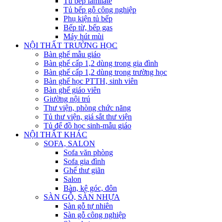
Tủ bếp lamilate
Tủ bếp gỗ công nghiệp
Phụ kiện tủ bếp
Bếp từ, bếp gas
Máy hút mùi
NỘI THẤT TRƯỜNG HỌC
Bàn ghế mẫu giáo
Bàn ghế cấp 1,2 dùng trong gia đình
Bàn ghế cấp 1,2 dùng trong trường học
Bàn ghế học PTTH, sinh viên
Bàn ghế giáo viên
Giường nội trú
Thư viện, phòng chức năng
Tủ thư viện, giá sắt thư viện
Tủ để đồ học sinh-mẫu giáo
NỘI THẤT KHÁC
SOFA, SALON
Sofa văn phòng
Sofa gia đình
Ghế thư giãn
Salon
Bàn, kệ góc, đôn
SÀN GỖ, SÀN NHỰA
Sàn gỗ tự nhiên
Sàn gỗ công nghiệp