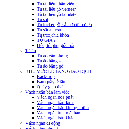
Tủ tài liệu nhân viên
Tủ tài liệu gỗ verneer
Tủ tài liệu gỗ lamilate
Tủ sắt
Tủ locker gỗ, sắt sơn tĩnh điện
Tủ sắt an toàn
Tủ treo chìa khóa
TỦ GIẦY
Hộc, tủ phụ, góc nối
Tủ áo
Tủ áo văn phòng
Tủ áo bằng sắt
Tủ áo bằng gỗ
KHU VỰC LỄ TÂN, GIAO DỊCH
Backdrop
Bàn quầy lễ tân
Quầy giao dịch
Vách ngăn bàn làm việc
Vách ngăn hòa phát
Vách ngăn bàn fami
Vách ngăn bàn khung nhôm
Vách ngăn trên mặt bàn
Vách ngăn bàn khác
Vách ngăn di động
Vách ngăn phòng