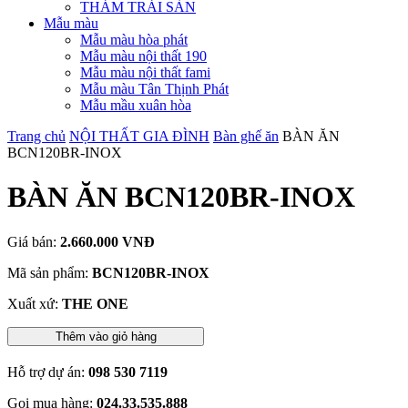
THẢM TRẢI SÀN
Mẫu màu
Mẫu màu hòa phát
Mẫu màu nội thất 190
Mẫu màu nội thất fami
Mẫu màu Tân Thịnh Phát
Mẫu mầu xuân hòa
Trang chủ
NỘI THẤT GIA ĐÌNH
Bàn ghế ăn
BÀN ĂN
BCN120BR-INOX
BÀN ĂN BCN120BR-INOX
Giá bán:
2.660.000 VNĐ
Mã sản phẩm:
BCN120BR-INOX
Xuất xứ:
THE ONE
Thêm vào giỏ hàng
Hỗ trợ dự án:
098 530 7119
Gọi mua hàng:
024.33.535.888