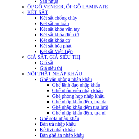
Sàn nhựa
ỐP GỖ VENEER, ỐP GỖ LAMINATE
KÉT SẮT
Két sắt chống cháy
Két sắt an toàn
Két sắt khóa vân tay
Két sắt khóa điện tử
Két sắt khóa cơ
Két sắt hòa phát
Két sắt Việt Tiệp
GIÁ SẮT, GIÁ SIÊU THỊ
Giá sắt
Giá siêu thị
NỘI THẤT NHẬP KHẨU
Ghế văn phòng nhập khẩu
Ghế lãnh đạo nhập khẩu
Ghế nhân viên nhập khẩu
Ghế phòng họp nhập khẩu
Ghế nhập khẩu đệm, tựa da
Ghế nhập khẩu đệm tựa lưới
Ghế nhập khẩu đệm, tựa nỉ
Ghế sofa nhập khẩu
Bàn trà nhập khẩu
Kệ tivi nhập khẩu
Bàn ghế ăn nhập khẩu