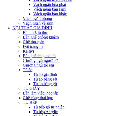
Vách ngăn hòa phát
Vách ngăn bàn fami
Vách ngăn bàn khác
Vách ngăn phòng
Vách ngăn vệ sinh
NỘI THẤT GIA ĐÌNH
Bàn thờ, tủ thờ
Bàn ghế phòng khách
Ghế thư giãn
Đợt trang trí
Kệ tivi
Bàn ghế ăn gia đình
Giường ngủ người lớn
Giường ngủ trẻ em
Tủ áo
Tủ áo gia đình
Tủ áo bằng sắt
Tủ áo bằng gỗ
TỦ GIẦY
Bàn làm việc, học tập
Ghế công thái học
TỦ BẾP
Tủ bếp gỗ tự nhiên
Tủ bếp Acrylic