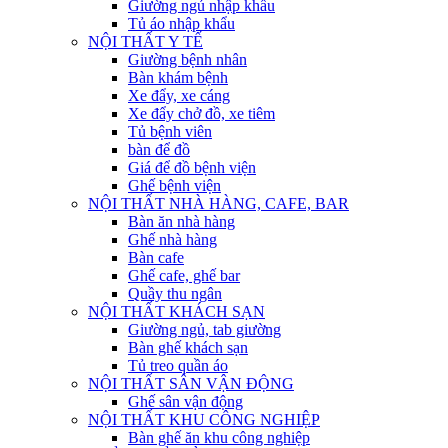
Giường ngủ nhập khẩu
Tủ áo nhập khẩu
NỘI THẤT Y TẾ
Giường bệnh nhân
Bàn khám bệnh
Xe đẩy, xe cáng
Xe đẩy chở đồ, xe tiêm
Tủ bệnh viên
bàn để đồ
Giá để đồ bệnh viện
Ghế bệnh viện
NỘI THẤT NHÀ HÀNG, CAFE, BAR
Bàn ăn nhà hàng
Ghế nhà hàng
Bàn cafe
Ghế cafe, ghế bar
Quầy thu ngân
NỘI THẤT KHÁCH SẠN
Giường ngủ, tab giường
Bàn ghế khách sạn
Tủ treo quần áo
NỘI THẤT SÂN VẬN ĐỘNG
Ghế sân vận động
NỘI THẤT KHU CÔNG NGHIỆP
Bàn ghế ăn khu công nghiệp