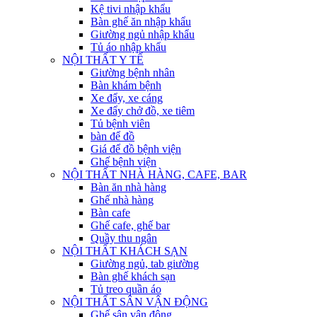
Kệ tivi nhập khẩu
Bàn ghế ăn nhập khẩu
Giường ngủ nhập khẩu
Tủ áo nhập khẩu
NỘI THẤT Y TẾ
Giường bệnh nhân
Bàn khám bệnh
Xe đẩy, xe cáng
Xe đẩy chở đồ, xe tiêm
Tủ bệnh viên
bàn để đồ
Giá để đồ bệnh viện
Ghế bệnh viện
NỘI THẤT NHÀ HÀNG, CAFE, BAR
Bàn ăn nhà hàng
Ghế nhà hàng
Bàn cafe
Ghế cafe, ghế bar
Quầy thu ngân
NỘI THẤT KHÁCH SẠN
Giường ngủ, tab giường
Bàn ghế khách sạn
Tủ treo quần áo
NỘI THẤT SÂN VẬN ĐỘNG
Ghế sân vận động