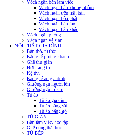
Vách ngăn bàn làm việc
Vách ngăn bàn khung nhôm
Vách ngăn trên mặt bàn
Vách ngăn hòa phát
Vách ngăn bàn fami
Vách ngăn bàn khác
Vách ngăn phòng
Vách ngăn vệ sinh
NỘI THẤT GIA ĐÌNH
Bàn thờ, tủ thờ
Bàn ghế phòng khách
Ghế thư giãn
Đợt trang trí
Kệ tivi
Bàn ghế ăn gia đình
Giường ngủ người lớn
Giường ngủ trẻ em
Tủ áo
Tủ áo gia đình
Tủ áo bằng sắt
Tủ áo bằng gỗ
TỦ GIẦY
Bàn làm việc, học tập
Ghế công thái học
TỦ BẾP