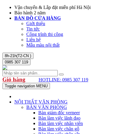
Vận chuyển & Lắp đặt miễn phí Hà Nội
Bảo hành 2 năm
BẢN ĐỒ CỬA HÀNG
Giới thiệu
Tin tức
Công trình thi công
Liên hệ
Mẫu màu nội thất
8h-21h(T2-CN )
0985 307 119
Giỏ hàng
HOTLINE: 0985 307 119
Toggle navigation
MENU
NỘI THẤT VĂN PHÒNG
BÀN VĂN PHÒNG
Bàn giám đốc verneer
Bàn làm việc lãnh đạo
Bàn làm việc nhân viên
Bàn làm việc chân gỗ