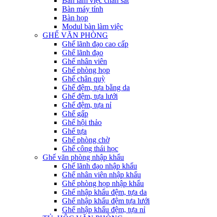
Bàn làm việc chân sắt
Bàn máy tính
Bàn họp
Modul bàn làm việc
GHẾ VĂN PHÒNG
Ghế lãnh đạo cao cấp
Ghế lãnh đạo
Ghế nhân viên
Ghế phòng họp
Ghế chân quỳ
Ghế đệm, tựa bằng da
Ghế đệm, tựa lưới
Ghế đệm, tựa nỉ
Ghế gấp
Ghế hội thảo
Ghế tựa
Ghế phòng chờ
Ghế công thái học
Ghế văn phòng nhập khẩu
Ghế lãnh đạo nhập khẩu
Ghế nhân viên nhập khẩu
Ghế phòng họp nhập khẩu
Ghế nhập khẩu đệm, tựa da
Ghế nhập khẩu đệm tựa lưới
Ghế nhập khẩu đệm, tựa nỉ