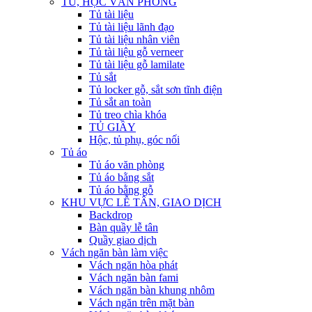
TỦ, HỘC VĂN PHÒNG
Tủ tài liệu
Tủ tài liệu lãnh đạo
Tủ tài liệu nhân viên
Tủ tài liệu gỗ verneer
Tủ tài liệu gỗ lamilate
Tủ sắt
Tủ locker gỗ, sắt sơn tĩnh điện
Tủ sắt an toàn
Tủ treo chìa khóa
TỦ GIẦY
Hộc, tủ phụ, góc nối
Tủ áo
Tủ áo văn phòng
Tủ áo bằng sắt
Tủ áo bằng gỗ
KHU VỰC LỄ TÂN, GIAO DỊCH
Backdrop
Bàn quầy lễ tân
Quầy giao dịch
Vách ngăn bàn làm việc
Vách ngăn hòa phát
Vách ngăn bàn fami
Vách ngăn bàn khung nhôm
Vách ngăn trên mặt bàn