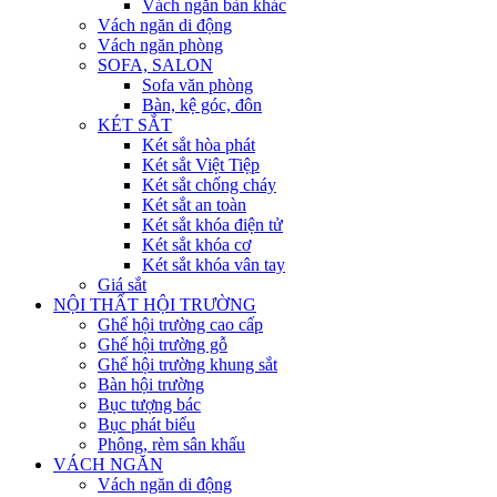
Vách ngăn bàn khác
Vách ngăn di động
Vách ngăn phòng
SOFA, SALON
Sofa văn phòng
Bàn, kệ góc, đôn
KÉT SẮT
Két sắt hòa phát
Két sắt Việt Tiệp
Két sắt chống cháy
Két sắt an toàn
Két sắt khóa điện tử
Két sắt khóa cơ
Két sắt khóa vân tay
Giá sắt
NỘI THẤT HỘI TRƯỜNG
Ghế hội trường cao cấp
Ghế hội trường gỗ
Ghế hội trường khung sắt
Bàn hội trường
Bục tượng bác
Bục phát biểu
Phông, rèm sân khấu
VÁCH NGĂN
Vách ngăn di động