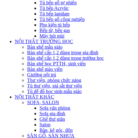
Tủ bếp gỗ tự nhiên
Tủ bếp Acrylic
Tủ bếp lamilate
Tủ bếp gỗ công nghiệp
Phụ kiện tủ bếp
Bếp từ, bếp gas
Máy hút mùi
NỘI THẤT TRƯỜNG HỌC
Bàn ghế mẫu giáo
Bàn ghế cấp 1,2 dùng trong gia đình
Bàn ghế cấp 1,2 dùng trong trường học
Bàn ghế học PTTH, sinh viên
Bàn ghế giáo viên
Giường nội trú
Thư viện, phòng chức năng
Tủ thư viện, giá sắt thư viện
Tủ để đồ học sinh-mẫu giáo
NỘI THẤT KHÁC
SOFA, SALON
Sofa văn phòng
Sofa gia đình
Ghế thư giãn
Salon
Bàn, kệ góc, đôn
SÀN GỖ, SÀN NHỰA