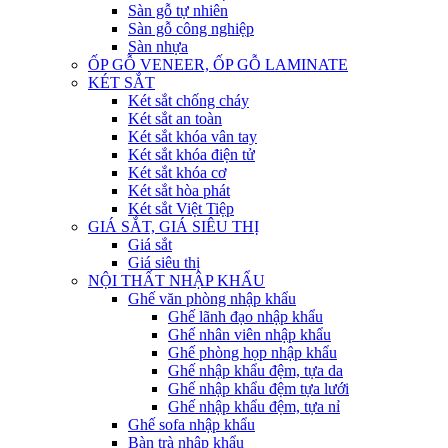
Sàn gỗ tự nhiên
Sàn gỗ công nghiệp
Sàn nhựa
ỐP GỖ VENEER, ỐP GỖ LAMINATE
KÉT SẮT
Két sắt chống cháy
Két sắt an toàn
Két sắt khóa vân tay
Két sắt khóa điện tử
Két sắt khóa cơ
Két sắt hòa phát
Két sắt Việt Tiệp
GIÁ SẮT, GIÁ SIÊU THỊ
Giá sắt
Giá siêu thị
NỘI THẤT NHẬP KHẨU
Ghế văn phòng nhập khẩu
Ghế lãnh đạo nhập khẩu
Ghế nhân viên nhập khẩu
Ghế phòng họp nhập khẩu
Ghế nhập khẩu đệm, tựa da
Ghế nhập khẩu đệm tựa lưới
Ghế nhập khẩu đệm, tựa nỉ
Ghế sofa nhập khẩu
Bàn trà nhập khẩu