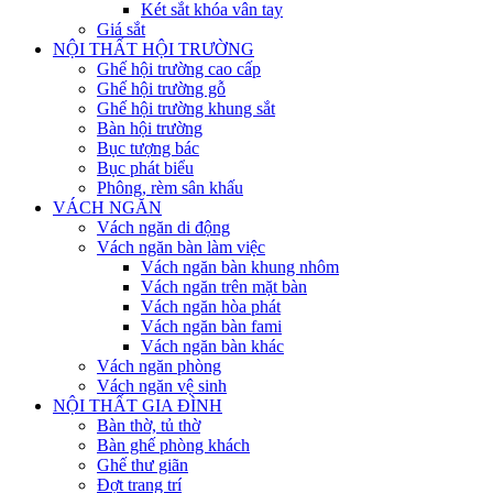
Két sắt khóa vân tay
Giá sắt
NỘI THẤT HỘI TRƯỜNG
Ghế hội trường cao cấp
Ghế hội trường gỗ
Ghế hội trường khung sắt
Bàn hội trường
Bục tượng bác
Bục phát biểu
Phông, rèm sân khấu
VÁCH NGĂN
Vách ngăn di động
Vách ngăn bàn làm việc
Vách ngăn bàn khung nhôm
Vách ngăn trên mặt bàn
Vách ngăn hòa phát
Vách ngăn bàn fami
Vách ngăn bàn khác
Vách ngăn phòng
Vách ngăn vệ sinh
NỘI THẤT GIA ĐÌNH
Bàn thờ, tủ thờ
Bàn ghế phòng khách
Ghế thư giãn
Đợt trang trí