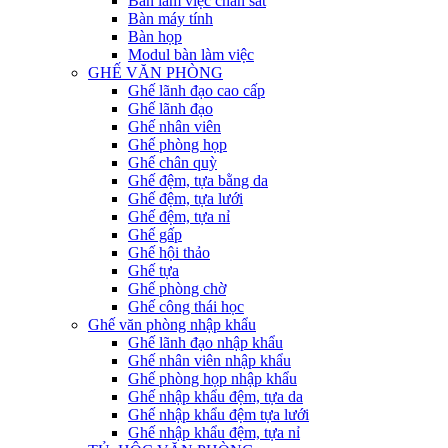
Bàn làm việc chân sắt
Bàn máy tính
Bàn họp
Modul bàn làm việc
GHẾ VĂN PHÒNG
Ghế lãnh đạo cao cấp
Ghế lãnh đạo
Ghế nhân viên
Ghế phòng họp
Ghế chân quỳ
Ghế đệm, tựa bằng da
Ghế đệm, tựa lưới
Ghế đệm, tựa nỉ
Ghế gấp
Ghế hội thảo
Ghế tựa
Ghế phòng chờ
Ghế công thái học
Ghế văn phòng nhập khẩu
Ghế lãnh đạo nhập khẩu
Ghế nhân viên nhập khẩu
Ghế phòng họp nhập khẩu
Ghế nhập khẩu đệm, tựa da
Ghế nhập khẩu đệm tựa lưới
Ghế nhập khẩu đệm, tựa nỉ