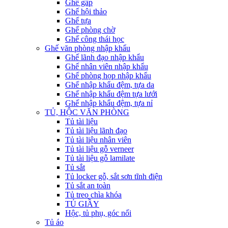
Ghế gấp
Ghế hội thảo
Ghế tựa
Ghế phòng chờ
Ghế công thái học
Ghế văn phòng nhập khẩu
Ghế lãnh đạo nhập khẩu
Ghế nhân viên nhập khẩu
Ghế phòng họp nhập khẩu
Ghế nhập khẩu đệm, tựa da
Ghế nhập khẩu đệm tựa lưới
Ghế nhập khẩu đệm, tựa nỉ
TỦ, HỘC VĂN PHÒNG
Tủ tài liệu
Tủ tài liệu lãnh đạo
Tủ tài liệu nhân viên
Tủ tài liệu gỗ verneer
Tủ tài liệu gỗ lamilate
Tủ sắt
Tủ locker gỗ, sắt sơn tĩnh điện
Tủ sắt an toàn
Tủ treo chìa khóa
TỦ GIẦY
Hộc, tủ phụ, góc nối
Tủ áo