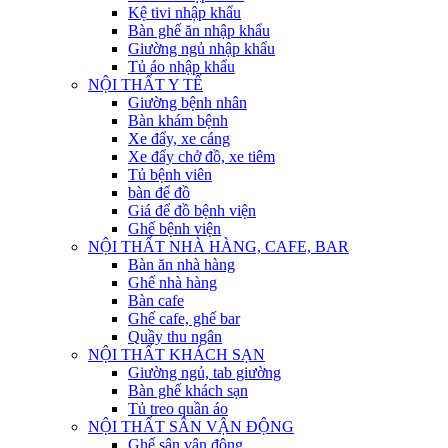
Kệ tivi nhập khẩu
Bàn ghế ăn nhập khẩu
Giường ngủ nhập khẩu
Tủ áo nhập khẩu
NỘI THẤT Y TẾ
Giường bệnh nhân
Bàn khám bệnh
Xe đẩy, xe cáng
Xe đẩy chở đồ, xe tiêm
Tủ bệnh viên
bàn để đồ
Giá để đồ bệnh viện
Ghế bệnh viện
NỘI THẤT NHÀ HÀNG, CAFE, BAR
Bàn ăn nhà hàng
Ghế nhà hàng
Bàn cafe
Ghế cafe, ghế bar
Quầy thu ngân
NỘI THẤT KHÁCH SẠN
Giường ngủ, tab giường
Bàn ghế khách sạn
Tủ treo quần áo
NỘI THẤT SÂN VẬN ĐỘNG
Ghế sân vận động