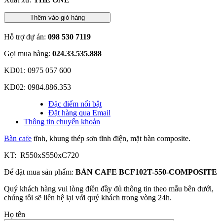
Thêm vào giỏ hàng
Hỗ trợ dự án:
098 530 7119
Gọi mua hàng:
024.33.535.888
KD01: 0975 057 600
KD02: 0984.886.353
Đặc điểm nổi bật
Đặt hàng qua Email
Thông tin chuyển khoản
Bàn cafe
tĩnh, khung thép sơn tĩnh điện, mặt bàn composite.
KT: R550xS550xC720
Để đặt mua sản phẩm:
BÀN CAFE BCF102T-550-COMPOSITE
Quý khách hàng vui lòng điền đầy đủ thông tin theo mẫu bên dưới,
chúng tôi sẽ liên hệ lại với quý khách trong vòng 24h.
Họ tên