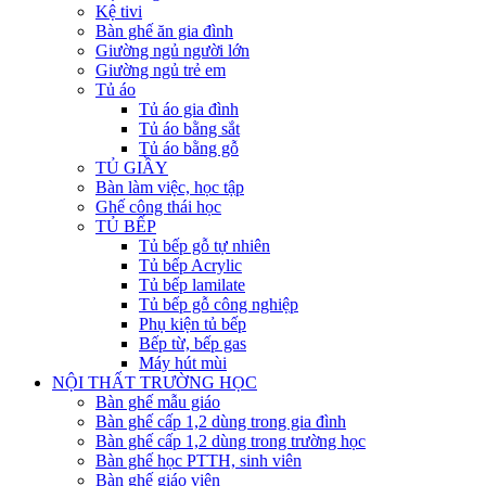
Kệ tivi
Bàn ghế ăn gia đình
Giường ngủ người lớn
Giường ngủ trẻ em
Tủ áo
Tủ áo gia đình
Tủ áo bằng sắt
Tủ áo bằng gỗ
TỦ GIẦY
Bàn làm việc, học tập
Ghế công thái học
TỦ BẾP
Tủ bếp gỗ tự nhiên
Tủ bếp Acrylic
Tủ bếp lamilate
Tủ bếp gỗ công nghiệp
Phụ kiện tủ bếp
Bếp từ, bếp gas
Máy hút mùi
NỘI THẤT TRƯỜNG HỌC
Bàn ghế mẫu giáo
Bàn ghế cấp 1,2 dùng trong gia đình
Bàn ghế cấp 1,2 dùng trong trường học
Bàn ghế học PTTH, sinh viên
Bàn ghế giáo viên