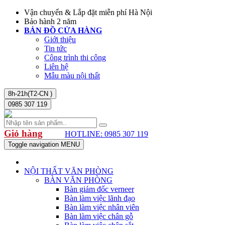
Vận chuyển & Lắp đặt miễn phí Hà Nội
Bảo hành 2 năm
BẢN ĐỒ CỬA HÀNG
Giới thiệu
Tin tức
Công trình thi công
Liên hệ
Mẫu màu nội thất
8h-21h(T2-CN )
0985 307 119
Giỏ hàng
HOTLINE: 0985 307 119
Toggle navigation
MENU
NỘI THẤT VĂN PHÒNG
BÀN VĂN PHÒNG
Bàn giám đốc verneer
Bàn làm việc lãnh đạo
Bàn làm việc nhân viên
Bàn làm việc chân gỗ