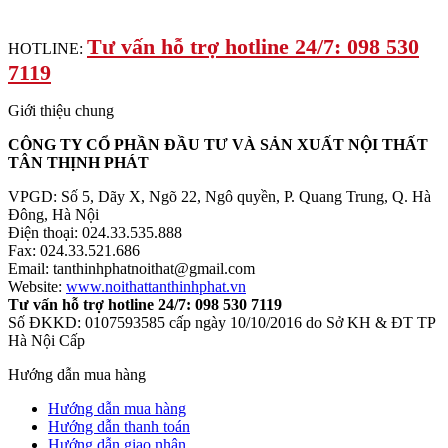
Tư vấn hỗ trợ hotline 24/7: 098 530
HOTLINE:
7119
Giới thiệu chung
CÔNG TY CỔ PHẦN ĐẦU TƯ VÀ SẢN XUẤT NỘI THẤT
TÂN THỊNH PHÁT
VPGD: Số 5, Dãy X, Ngõ 22, Ngô quyền, P. Quang Trung, Q. Hà
Đông, Hà Nội
Điện thoại: 024.33.535.888
Fax: 024.33.521.686
Email: tanthinhphatnoithat@gmail.com
Website:
www.noithattanthinhphat.vn
Tư vấn hỗ trợ hotline 24/7: 098 530 7119
Số ĐKKD: 0107593585 cấp ngày 10/10/2016 do Sở KH & ĐT TP
Hà Nội Cấp
Hướng dẫn mua hàng
Hướng dẫn mua hàng
Hướng dẫn thanh toán
Hướng dẫn giao nhận