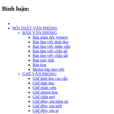
Bình luận:
NỘI THẤT VĂN PHÒNG
BÀN VĂN PHÒNG
Bàn giám đốc verneer
Bàn làm việc lãnh đạo
Bàn làm việc nhân viên
Bàn làm việc chân gỗ
Bàn làm việc chân sắt
Bàn máy tính
Bàn họp
Modul bàn làm việc
GHẾ VĂN PHÒNG
Ghế lãnh đạo cao cấp
Ghế lãnh đạo
Ghế nhân viên
Ghế phòng họp
Ghế chân quỳ
Ghế đệm, tựa bằng da
Ghế đệm, tựa lưới
Ghế đệm, tựa nỉ