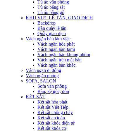
Tủ áo văn phòng
Tủ áo bằng sắt
Tủ áo bằng gỗ
KHU VỰC LỄ TÂN, GIAO DỊCH
Backdrop
Bàn quầy lễ tân
Quầy giao dịch
Vách ngăn bàn làm việc
Vách ngăn hòa phát
Vách ngăn bàn fami
Vách ngăn bàn khung nhôm
Vách ngăn trên mặt bàn
Vách ngăn bàn khác
Vách ngăn di động
Vách ngăn phòng
SOFA, SALON
Sofa văn phòng
Bàn, kệ góc, đôn
KÉT SẮT
Két sắt hòa phát
Két sắt Việt Tiệp
Két sắt chống cháy
Két sắt an toàn
Két sắt khóa điện tử
Két sắt khóa cơ