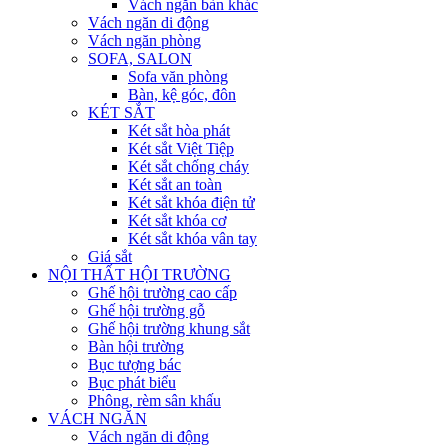
Vách ngăn bàn khác
Vách ngăn di động
Vách ngăn phòng
SOFA, SALON
Sofa văn phòng
Bàn, kệ góc, đôn
KÉT SẮT
Két sắt hòa phát
Két sắt Việt Tiệp
Két sắt chống cháy
Két sắt an toàn
Két sắt khóa điện tử
Két sắt khóa cơ
Két sắt khóa vân tay
Giá sắt
NỘI THẤT HỘI TRƯỜNG
Ghế hội trường cao cấp
Ghế hội trường gỗ
Ghế hội trường khung sắt
Bàn hội trường
Bục tượng bác
Bục phát biểu
Phông, rèm sân khấu
VÁCH NGĂN
Vách ngăn di động