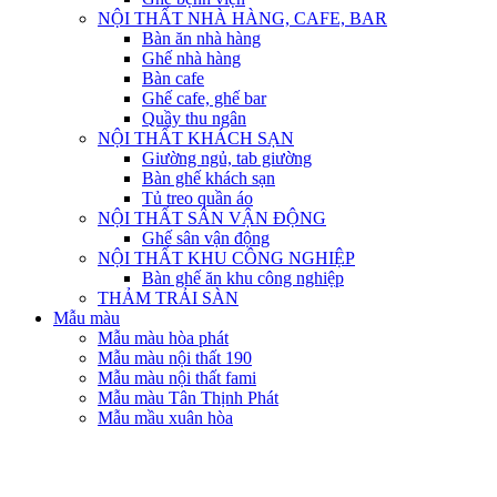
NỘI THẤT NHÀ HÀNG, CAFE, BAR
Bàn ăn nhà hàng
Ghế nhà hàng
Bàn cafe
Ghế cafe, ghế bar
Quầy thu ngân
NỘI THẤT KHÁCH SẠN
Giường ngủ, tab giường
Bàn ghế khách sạn
Tủ treo quần áo
NỘI THẤT SÂN VẬN ĐỘNG
Ghế sân vận động
NỘI THẤT KHU CÔNG NGHIỆP
Bàn ghế ăn khu công nghiệp
THẢM TRẢI SÀN
Mẫu màu
Mẫu màu hòa phát
Mẫu màu nội thất 190
Mẫu màu nội thất fami
Mẫu màu Tân Thịnh Phát
Mẫu mầu xuân hòa