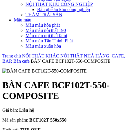
NỘI THẤT KHU CÔNG NGHIỆP
Bàn ghế ăn khu công nghiệp
THẢM TRẢI SÀN
Mẫu màu
Mẫu màu hòa phát
Mẫu màu nội thất 190
Mẫu màu nội thất fami
Mẫu màu Tân Thịnh Phát
Mẫu mầu xuân hòa
Trang chủ
NỘI THẤT KHÁC
NỘI THẤT NHÀ HÀNG, CAFE,
BAR
Bàn cafe
BÀN CAFE BCF102T-550-COMPOSITE
BÀN CAFE BCF102T-550-
COMPOSITE
Giá bán:
Liên hệ
Mã sản phẩm:
BCF102T 550x550
Xuất xứ:
THE ONE