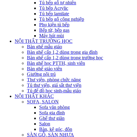
Tủ bếp gỗ tự nhiên
Tủ bếp Acrylic
Tủ bếp lamilate
Tủ bếp gỗ công nghiệp
Phụ kiện tủ bếp
Bếp từ, bếp gas
Máy hút mùi
NỘI THẤT TRƯỜNG HỌC
Bàn ghế mẫu giáo
Bàn ghế cấp 1,2 dùng trong gia đình
Bàn ghế cấp 1,2 dùng trong trường học
Bàn ghế học PTTH, sinh viên
Bàn ghế giáo viên
Giường nội trú
Thư viện, phòng chức năng
Tủ thư viện, giá sắt thư viện
Tủ để đồ học sinh-mẫu giáo
NỘI THẤT KHÁC
SOFA, SALON
Sofa văn phòng
Sofa gia đình
Ghế thư giãn
Salon
Bàn, kệ góc, đôn
SÀN GỖ, SÀN NHỰA