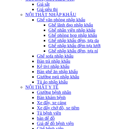
Giá sắt
Giá siêu thị
NỘI THẤT NHẬP KHẨU
Ghế văn phòng nhập khẩu
Ghế lãnh đạo nhập khẩu
Ghế nhân viên nhập khẩu
Ghế phòng họp nhập khẩu
Ghế nhập khẩu đệm, tựa da
Ghế nhập khẩu đệm tựa lưới
Ghế nhập khẩu đệm, tựa nỉ
Ghế sofa nhập khẩu
Bàn trà nhập khẩu
Kệ tivi nhập khẩu
Bàn ghế ăn nhập khẩu
Giường ngủ nhập khẩu
Tủ áo nhập khẩu
NỘI THẤT Y TẾ
Giường bệnh nhân
Bàn khám bệnh
Xe đẩy, xe cáng
Xe đẩy chở đồ, xe tiêm
Tủ bệnh viên
bàn để đồ
Giá để đồ bệnh viện
Ghế bệnh viện