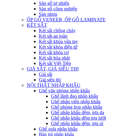
Sàn gỗ tự nhiên
Sàn gỗ công nghiệp
Sàn nhựa
ỐP GỖ VENEER, ỐP GỖ LAMINATE
KÉT SẮT
Két sắt chống cháy
Két sắt an toàn
Két sắt khóa vân tay
Két sắt khóa điện tử
Két sắt khóa cơ
Két sắt hòa phát
Két sắt Việt Tiệp
GIÁ SẮT, GIÁ SIÊU THỊ
Giá sắt
Giá siêu thị
NỘI THẤT NHẬP KHẨU
Ghế văn phòng nhập khẩu
Ghế lãnh đạo nhập khẩu
Ghế nhân viên nhập khẩu
Ghế phòng họp nhập khẩu
Ghế nhập khẩu đệm, tựa da
Ghế nhập khẩu đệm tựa lưới
Ghế nhập khẩu đệm, tựa nỉ
Ghế sofa nhập khẩu
Bàn trà nhập khẩu