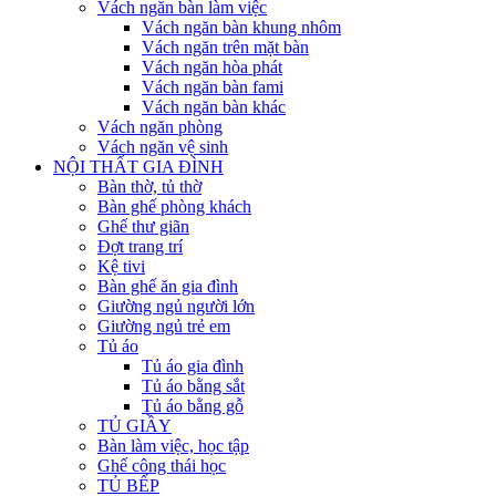
Vách ngăn bàn làm việc
Vách ngăn bàn khung nhôm
Vách ngăn trên mặt bàn
Vách ngăn hòa phát
Vách ngăn bàn fami
Vách ngăn bàn khác
Vách ngăn phòng
Vách ngăn vệ sinh
NỘI THẤT GIA ĐÌNH
Bàn thờ, tủ thờ
Bàn ghế phòng khách
Ghế thư giãn
Đợt trang trí
Kệ tivi
Bàn ghế ăn gia đình
Giường ngủ người lớn
Giường ngủ trẻ em
Tủ áo
Tủ áo gia đình
Tủ áo bằng sắt
Tủ áo bằng gỗ
TỦ GIẦY
Bàn làm việc, học tập
Ghế công thái học
TỦ BẾP