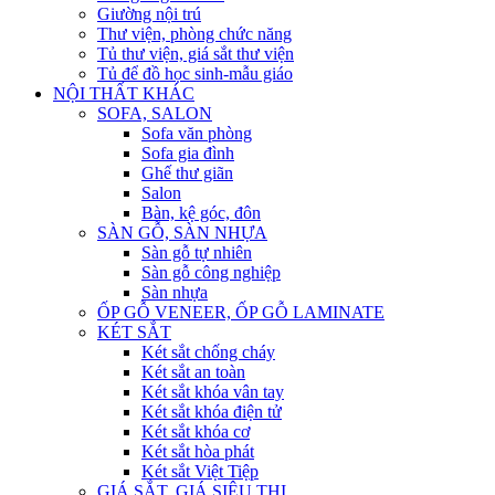
Giường nội trú
Thư viện, phòng chức năng
Tủ thư viện, giá sắt thư viện
Tủ để đồ học sinh-mẫu giáo
NỘI THẤT KHÁC
SOFA, SALON
Sofa văn phòng
Sofa gia đình
Ghế thư giãn
Salon
Bàn, kệ góc, đôn
SÀN GỖ, SÀN NHỰA
Sàn gỗ tự nhiên
Sàn gỗ công nghiệp
Sàn nhựa
ỐP GỖ VENEER, ỐP GỖ LAMINATE
KÉT SẮT
Két sắt chống cháy
Két sắt an toàn
Két sắt khóa vân tay
Két sắt khóa điện tử
Két sắt khóa cơ
Két sắt hòa phát
Két sắt Việt Tiệp
GIÁ SẮT, GIÁ SIÊU THỊ