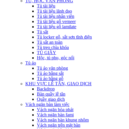
TỦ, HỘC VĂN PHÒNG
Tủ tài liệu
Tủ tài liệu lãnh đạo
Tủ tài liệu nhân viên
Tủ tài liệu gỗ verneer
Tủ tài liệu gỗ lamilate
Tủ sắt
Tủ locker gỗ, sắt sơn tĩnh điện
Tủ sắt an toàn
Tủ treo chìa khóa
TỦ GIẦY
Hộc, tủ phụ, góc nối
Tủ áo
Tủ áo văn phòng
Tủ áo bằng sắt
Tủ áo bằng gỗ
KHU VỰC LỄ TÂN, GIAO DỊCH
Backdrop
Bàn quầy lễ tân
Quầy giao dịch
Vách ngăn bàn làm việc
Vách ngăn hòa phát
Vách ngăn bàn fami
Vách ngăn bàn khung nhôm
Vách ngăn trên mặt bàn