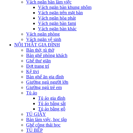
Vách ngăn bàn làm việc
Vách ngăn bàn khung nhôm
Vách ngăn trên mặt bàn
Vách ngăn hòa phát
Vách ngăn bàn fami
Vách ngăn bàn khác
Vách ngăn phòng
Vách ngăn vệ sinh
NỘI THẤT GIA ĐÌNH
Bàn thờ, tủ thờ
Bàn ghế phòng khách
Ghế thư giãn
Đợt trang trí
Kệ tivi
Bàn ghế ăn gia đình
Giường ngủ người lớn
Giường ngủ trẻ em
Tủ áo
Tủ áo gia đình
Tủ áo bằng sắt
Tủ áo bằng gỗ
TỦ GIẦY
Bàn làm việc, học tập
Ghế công thái học
TỦ BẾP