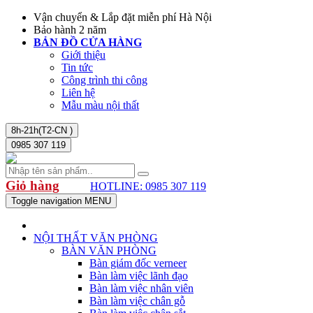
Vận chuyển & Lắp đặt miễn phí Hà Nội
Bảo hành 2 năm
BẢN ĐỒ CỬA HÀNG
Giới thiệu
Tin tức
Công trình thi công
Liên hệ
Mẫu màu nội thất
8h-21h(T2-CN )
0985 307 119
Giỏ hàng
HOTLINE: 0985 307 119
Toggle navigation
MENU
NỘI THẤT VĂN PHÒNG
BÀN VĂN PHÒNG
Bàn giám đốc verneer
Bàn làm việc lãnh đạo
Bàn làm việc nhân viên
Bàn làm việc chân gỗ