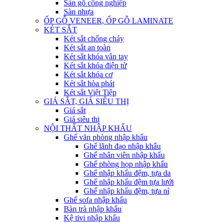
Sàn gỗ công nghiệp
Sàn nhựa
ỐP GỖ VENEER, ỐP GỖ LAMINATE
KÉT SẮT
Két sắt chống cháy
Két sắt an toàn
Két sắt khóa vân tay
Két sắt khóa điện tử
Két sắt khóa cơ
Két sắt hòa phát
Két sắt Việt Tiệp
GIÁ SẮT, GIÁ SIÊU THỊ
Giá sắt
Giá siêu thị
NỘI THẤT NHẬP KHẨU
Ghế văn phòng nhập khẩu
Ghế lãnh đạo nhập khẩu
Ghế nhân viên nhập khẩu
Ghế phòng họp nhập khẩu
Ghế nhập khẩu đệm, tựa da
Ghế nhập khẩu đệm tựa lưới
Ghế nhập khẩu đệm, tựa nỉ
Ghế sofa nhập khẩu
Bàn trà nhập khẩu
Kệ tivi nhập khẩu