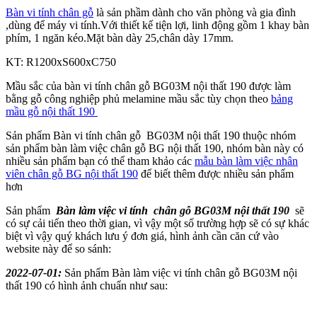
Bàn vi tính chân gỗ
là sản phầm dành cho văn phòng và gia đình
,dùng để máy vi tính.Với thiết kế tiện lợi, linh động gồm 1 khay bàn
phím, 1 ngăn kéo.Mặt bàn dày 25,chân dày 17mm.
KT: R1200xS600xC750
Mầu sắc của bàn vi tính chân gỗ BG03M nội thất 190 được làm
bằng gỗ công nghiệp phủ melamine mầu sắc tùy chọn theo
bảng
mầu gỗ nội thất 190
Sản phẩm Bàn vi tính chân gỗ BG03M nội thất 190 thuộc nhóm
sản phẩm bàn làm việc chân gỗ BG nội thất 190, nhóm bàn này có
nhiều sản phẩm bạn có thể tham khảo các
mẫu bàn làm việc nhân
viên chân gỗ BG nội thất 190
để biết thêm được nhiều sản phẩm
hơn
Sản phẩm
Bàn làm việc
vi tính
chân gỗ BG03M nội thất 190
sẽ
có sự cải tiến theo thời gian, vì vậy một số trường hợp sẽ có sự khác
biệt vì vậy quý khách lưu ý đơn giá, hình ảnh cần căn cứ vào
website này để so sánh:
2022-07-01:
Sản phẩm Bàn làm việc vi tính chân gỗ BG03M nội
thất 190 có hình ảnh chuẩn như sau: