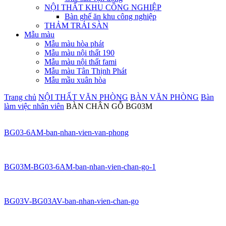
NỘI THẤT KHU CÔNG NGHIỆP
Bàn ghế ăn khu công nghiệp
THẢM TRẢI SÀN
Mẫu màu
Mẫu màu hòa phát
Mẫu màu nội thất 190
Mẫu màu nội thất fami
Mẫu màu Tân Thịnh Phát
Mẫu mầu xuân hòa
Trang chủ
NỘI THẤT VĂN PHÒNG
BÀN VĂN PHÒNG
Bàn
làm việc nhân viên
BÀN CHÂN GỖ BG03M
BG03-6AM-ban-nhan-vien-van-phong
BG03M-BG03-6AM-ban-nhan-vien-chan-go-1
BG03V-BG03AV-ban-nhan-vien-chan-go