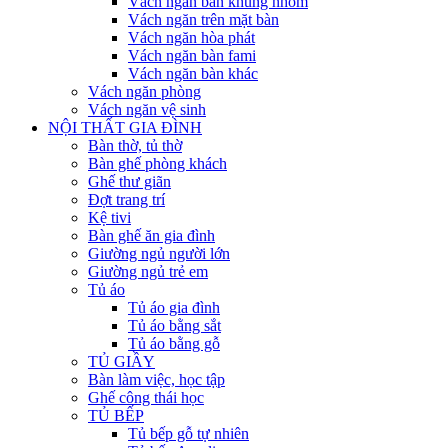
Vách ngăn bàn khung nhôm
Vách ngăn trên mặt bàn
Vách ngăn hòa phát
Vách ngăn bàn fami
Vách ngăn bàn khác
Vách ngăn phòng
Vách ngăn vệ sinh
NỘI THẤT GIA ĐÌNH
Bàn thờ, tủ thờ
Bàn ghế phòng khách
Ghế thư giãn
Đợt trang trí
Kệ tivi
Bàn ghế ăn gia đình
Giường ngủ người lớn
Giường ngủ trẻ em
Tủ áo
Tủ áo gia đình
Tủ áo bằng sắt
Tủ áo bằng gỗ
TỦ GIẦY
Bàn làm việc, học tập
Ghế công thái học
TỦ BẾP
Tủ bếp gỗ tự nhiên