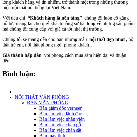
lòng khách hàng và tín nhiệm, trở thành một trong những thương
hiệu nội thất nổi tiếng tại Việt Nam.
Với tiêu chí
“Khách hàng là nền tảng”
chúng tôi luôn cố gắng
nỗ lực mang lại cho quý khách hàng sự hài lòng về những sản phẩm
mà chúng tôi cung cấp với giá cả tốt nhất thị trường.
Chúng tôi sẽ mang đến cho bạn những mẫu
nội thất đẹp nhất
, nội
thất trẻ em, nội thất phòng ngủ, phòng khách…
Giá thành hấp dẫn
với phong cách mua sắm hiện đại và thuận
tiện.
Bình luận:
NỘI THẤT VĂN PHÒNG
BÀN VĂN PHÒNG
Bàn giám đốc verneer
Bàn làm việc lãnh đạo
Bàn làm việc nhân viên
Bàn làm việc chân gỗ
Bàn làm việc chân sắt
Bàn máy tính