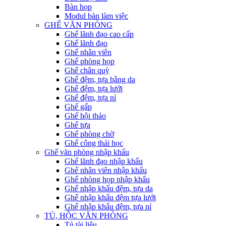
Bàn họp
Modul bàn làm việc
GHẾ VĂN PHÒNG
Ghế lãnh đạo cao cấp
Ghế lãnh đạo
Ghế nhân viên
Ghế phòng họp
Ghế chân quỳ
Ghế đệm, tựa bằng da
Ghế đệm, tựa lưới
Ghế đệm, tựa nỉ
Ghế gấp
Ghế hội thảo
Ghế tựa
Ghế phòng chờ
Ghế công thái học
Ghế văn phòng nhập khẩu
Ghế lãnh đạo nhập khẩu
Ghế nhân viên nhập khẩu
Ghế phòng họp nhập khẩu
Ghế nhập khẩu đệm, tựa da
Ghế nhập khẩu đệm tựa lưới
Ghế nhập khẩu đệm, tựa nỉ
TỦ, HỘC VĂN PHÒNG
Tủ tài liệu