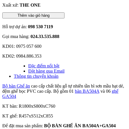
Xuất xứ:
THE ONE
Thêm vào giỏ hàng
Hỗ trợ dự án:
098 530 7119
Gọi mua hàng:
024.33.535.888
KD01: 0975 057 600
KD02: 0984.886.353
Đặc điểm nổi bật
Đặt hàng qua Email
Thông tin chuyển khoản
Bộ bàn Ghế ăn
cao cấp chất liệu gỗ tự nhiên tần bì sơn mầu hạt dẻ,
đệm ghế bọc PVC cao cấp. Bộ gồm 01
bàn BA504A
và 06
ghế
GA504
KT bàn: R1800xS800xC760
KT ghế: R457xS512xC855
Để đặt mua sản phẩm:
BỘ BÀN GHẾ ĂN BA504A+GA504