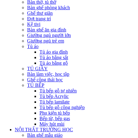
Bàn thờ, tủ thờ
Bàn ghế phòng khách
Ghế thư giãn
Đợt trang trí
Kệ tivi
Bàn ghế ăn gia đình
Giường ngủ người lớn
Giường ngủ trẻ em
Tủ áo
Tủ áo gia đình
Tủ áo bằng sắt
Tủ áo bằng gỗ
TỦ GIẦY
Bàn làm việc, học tập
Ghế công thái học
TỦ BẾP
Tủ bếp gỗ tự nhiên
Tủ bếp Acrylic
Tủ bếp lamilate
Tủ bếp gỗ công nghiệp
Phụ kiện tủ bếp
Bếp từ, bếp gas
Máy hút mùi
NỘI THẤT TRƯỜNG HỌC
Bàn ghế mẫu giáo