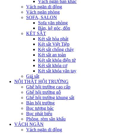
Vách ngăn bàn khác
Vách ngăn di động
Vách ngăn phòng
SOFA, SALON
Sofa văn phòng
Bàn, kệ góc, đôn
KÉT SẮT
Két sắt hòa phát
Két sắt Việt Tiệp
Két sắt chống cháy
Két sắt an toàn
Két sắt khóa điện tử
Két sắt khóa cơ
Két sắt khóa vân tay
Giá sắt
NỘI THẤT HỘI TRƯỜNG
Ghế hội trường cao cấp
Ghế hội trường gỗ
Ghế hội trường khung sắt
Bàn hội trường
Bục tượng bác
Bục phát biểu
Phông, rèm sân khấu
VÁCH NGĂN
Vách ngăn di động