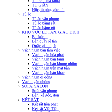
Tủ treo chìa khóa
TỦ GIẦY
Hộc, tủ phụ, góc nối
Tủ áo
Tủ áo văn phòng
Tủ áo bằng sắt
Tủ áo bằng gỗ
KHU VỰC LỄ TÂN, GIAO DỊCH
Backdrop
Bàn quầy lễ tân
Quầy giao dịch
Vách ngăn bàn làm việc
Vách ngăn hòa phát
Vách ngăn bàn fami
Vách ngăn bàn khung nhôm
Vách ngăn trên mặt bàn
Vách ngăn bàn khác
Vách ngăn di động
Vách ngăn phòng
SOFA, SALON
Sofa văn phòng
Bàn, kệ góc, đôn
KÉT SẮT
Két sắt hòa phát
Két sắt Việt Tiệp