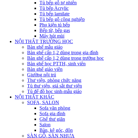
Tủ bếp gỗ tự nhiên
Tủ bếp Acrylic
Tủ bếp lamilate
Tủ bếp gỗ công nghiệp
Phụ kiện tủ bếp
Bếp từ, bếp gas
Máy hút mùi
NỘI THẤT TRƯỜNG HỌC
Bàn ghế mẫu giáo
Bàn ghế cấp 1,2 dùng trong gia đình
Bàn ghế cấp 1,2 dùng trong trường học
Bàn ghế học PTTH, sinh viên
Bàn ghế giáo viên
Giường nội trú
Thư viện, phòng chức năng
Tủ thư viện, giá sắt thư viện
Tủ để đồ học sinh-mẫu giáo
NỘI THẤT KHÁC
SOFA, SALON
Sofa văn phòng
Sofa gia đình
Ghế thư giãn
Salon
Bàn, kệ góc, đôn
SÀN GỖ, SÀN NHỰA