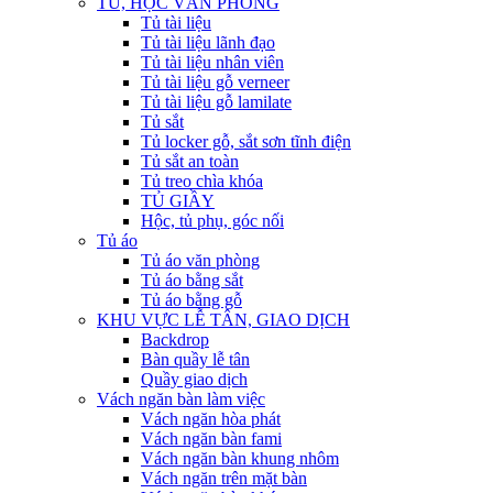
TỦ, HỘC VĂN PHÒNG
Tủ tài liệu
Tủ tài liệu lãnh đạo
Tủ tài liệu nhân viên
Tủ tài liệu gỗ verneer
Tủ tài liệu gỗ lamilate
Tủ sắt
Tủ locker gỗ, sắt sơn tĩnh điện
Tủ sắt an toàn
Tủ treo chìa khóa
TỦ GIẦY
Hộc, tủ phụ, góc nối
Tủ áo
Tủ áo văn phòng
Tủ áo bằng sắt
Tủ áo bằng gỗ
KHU VỰC LỄ TÂN, GIAO DỊCH
Backdrop
Bàn quầy lễ tân
Quầy giao dịch
Vách ngăn bàn làm việc
Vách ngăn hòa phát
Vách ngăn bàn fami
Vách ngăn bàn khung nhôm
Vách ngăn trên mặt bàn