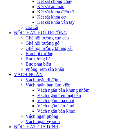
Két sắt chống cháy
Két sắt an toàn
Két sắt khóa điện tử
Két sắt khóa cơ
Két sắt khóa vân tay
Giá sắt
NỘI THẤT HỘI TRƯỜNG
Ghế hội trường cao cấp
Ghế hội trường gỗ
Ghế hội trường khung sắt
Bàn hội trường
Bục tượng bác
Bục phát biểu
Phông, rèm sân khấu
VÁCH NGĂN
Vách ngăn di động
Vách ngăn bàn làm việc
Vách ngăn bàn khung nhôm
Vách ngăn trên mặt bàn
Vách ngăn hòa phát
Vách ngăn bàn fami
Vách ngăn bàn khác
Vách ngăn phòng
Vách ngăn vệ sinh
NỘI THẤT GIA ĐÌNH