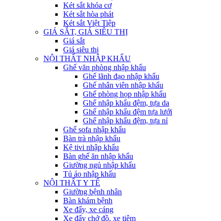
Két sắt khóa cơ
Két sắt hòa phát
Két sắt Việt Tiệp
GIÁ SẮT, GIÁ SIÊU THỊ
Giá sắt
Giá siêu thị
NỘI THẤT NHẬP KHẨU
Ghế văn phòng nhập khẩu
Ghế lãnh đạo nhập khẩu
Ghế nhân viên nhập khẩu
Ghế phòng họp nhập khẩu
Ghế nhập khẩu đệm, tựa da
Ghế nhập khẩu đệm tựa lưới
Ghế nhập khẩu đệm, tựa nỉ
Ghế sofa nhập khẩu
Bàn trà nhập khẩu
Kệ tivi nhập khẩu
Bàn ghế ăn nhập khẩu
Giường ngủ nhập khẩu
Tủ áo nhập khẩu
NỘI THẤT Y TẾ
Giường bệnh nhân
Bàn khám bệnh
Xe đẩy, xe cáng
Xe đẩy chở đồ, xe tiêm