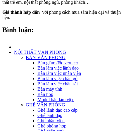
thất trẻ em, nội thất phòng ngủ, phòng khách…
Giá thành hấp dẫn
với phong cách mua sắm hiện đại và thuận
tiện.
Bình luận:
NỘI THẤT VĂN PHÒNG
BÀN VĂN PHÒNG
Bàn giám đốc verneer
Bàn làm việc lãnh đạo
Bàn làm việc nhân viên
Bàn làm việc chân gỗ
Bàn làm việc chân sắt
Bàn máy tính
Bàn họp
Modul bàn làm việc
GHẾ VĂN PHÒNG
Ghế lãnh đạo cao cấp
Ghế lãnh đạo
Ghế nhân viên
Ghế phòng họp