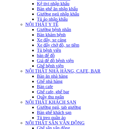
Kệ tivi nhập khẩu
Bàn ghế ăn nhập khẩu
Giường ngủ nhập khẩu
Tủ áo nhập khẩu
NỘI THẤT Y TẾ
Giường bệnh nhân
Bàn khám bệnh
Xe đẩy, xe cáng
Xe đẩy chở đồ, xe tiêm
Tủ bệnh viên
bàn để đồ
Giá để đồ bệnh viện
Ghế bệnh viện
NỘI THẤT NHÀ HÀNG, CAFE, BAR
Bàn ăn nhà hàng
Ghế nhà hàng
Bàn cafe
Ghế cafe, ghế bar
Quầy thu ngân
NỘI THẤT KHÁCH SẠN
Giường ngủ, tab giường
Bàn ghế khách sạn
Tủ treo quần áo
NỘI THẤT SÂN VẬN ĐỘNG
Ghế sân vận động