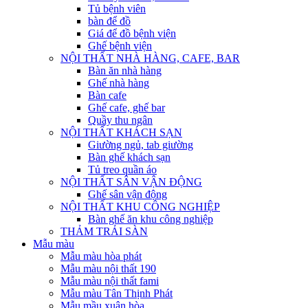
Tủ bệnh viên
bàn để đồ
Giá để đồ bệnh viện
Ghế bệnh viện
NỘI THẤT NHÀ HÀNG, CAFE, BAR
Bàn ăn nhà hàng
Ghế nhà hàng
Bàn cafe
Ghế cafe, ghế bar
Quầy thu ngân
NỘI THẤT KHÁCH SẠN
Giường ngủ, tab giường
Bàn ghế khách sạn
Tủ treo quần áo
NỘI THẤT SÂN VẬN ĐỘNG
Ghế sân vận động
NỘI THẤT KHU CÔNG NGHIỆP
Bàn ghế ăn khu công nghiệp
THẢM TRẢI SÀN
Mẫu màu
Mẫu màu hòa phát
Mẫu màu nội thất 190
Mẫu màu nội thất fami
Mẫu màu Tân Thịnh Phát
Mẫu mầu xuân hòa