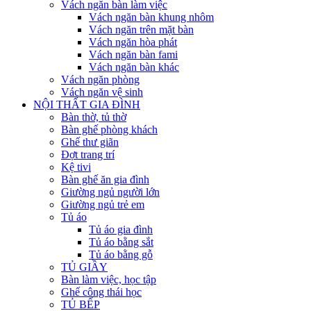
Vách ngăn bàn làm việc
Vách ngăn bàn khung nhôm
Vách ngăn trên mặt bàn
Vách ngăn hòa phát
Vách ngăn bàn fami
Vách ngăn bàn khác
Vách ngăn phòng
Vách ngăn vệ sinh
NỘI THẤT GIA ĐÌNH
Bàn thờ, tủ thờ
Bàn ghế phòng khách
Ghế thư giãn
Đợt trang trí
Kệ tivi
Bàn ghế ăn gia đình
Giường ngủ người lớn
Giường ngủ trẻ em
Tủ áo
Tủ áo gia đình
Tủ áo bằng sắt
Tủ áo bằng gỗ
TỦ GIẦY
Bàn làm việc, học tập
Ghế công thái học
TỦ BẾP