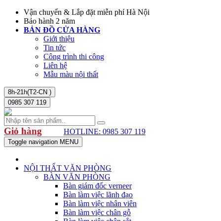
Vận chuyển & Lắp đặt miễn phí Hà Nội
Bảo hành 2 năm
BẢN ĐỒ CỬA HÀNG
Giới thiệu
Tin tức
Công trình thi công
Liên hệ
Mẫu màu nội thất
8h-21h(T2-CN )
0985 307 119
Giỏ hàng
HOTLINE: 0985 307 119
Toggle navigation
MENU
NỘI THẤT VĂN PHÒNG
BÀN VĂN PHÒNG
Bàn giám đốc verneer
Bàn làm việc lãnh đạo
Bàn làm việc nhân viên
Bàn làm việc chân gỗ