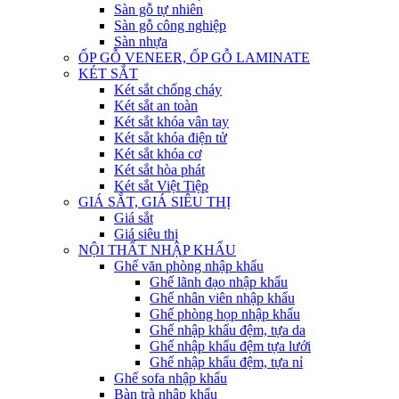
Sàn gỗ tự nhiên
Sàn gỗ công nghiệp
Sàn nhựa
ỐP GỖ VENEER, ỐP GỖ LAMINATE
KÉT SẮT
Két sắt chống cháy
Két sắt an toàn
Két sắt khóa vân tay
Két sắt khóa điện tử
Két sắt khóa cơ
Két sắt hòa phát
Két sắt Việt Tiệp
GIÁ SẮT, GIÁ SIÊU THỊ
Giá sắt
Giá siêu thị
NỘI THẤT NHẬP KHẨU
Ghế văn phòng nhập khẩu
Ghế lãnh đạo nhập khẩu
Ghế nhân viên nhập khẩu
Ghế phòng họp nhập khẩu
Ghế nhập khẩu đệm, tựa da
Ghế nhập khẩu đệm tựa lưới
Ghế nhập khẩu đệm, tựa nỉ
Ghế sofa nhập khẩu
Bàn trà nhập khẩu