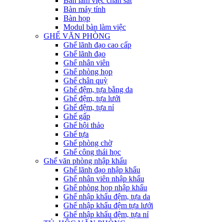
Bàn làm việc chân sắt
Bàn máy tính
Bàn họp
Modul bàn làm việc
GHẾ VĂN PHÒNG
Ghế lãnh đạo cao cấp
Ghế lãnh đạo
Ghế nhân viên
Ghế phòng họp
Ghế chân quỳ
Ghế đệm, tựa bằng da
Ghế đệm, tựa lưới
Ghế đệm, tựa nỉ
Ghế gấp
Ghế hội thảo
Ghế tựa
Ghế phòng chờ
Ghế công thái học
Ghế văn phòng nhập khẩu
Ghế lãnh đạo nhập khẩu
Ghế nhân viên nhập khẩu
Ghế phòng họp nhập khẩu
Ghế nhập khẩu đệm, tựa da
Ghế nhập khẩu đệm tựa lưới
Ghế nhập khẩu đệm, tựa nỉ