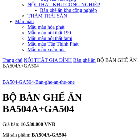
NỘI THẤT KHU CÔNG NGHIỆP
Bàn ghế ăn khu công nghiệp
THẢM TRẢI SÀN
Mẫu màu
Mẫu màu hòa phát
Mẫu màu nội thất 190
Mẫu màu nội thất fami
Mẫu màu Tân Thịnh Phát
Mẫu mầu xuân hòa
Trang chủ
NỘI THẤT GIA ĐÌNH
Bàn ghế ăn
BỘ BÀN GHẾ ĂN
BA504A+GA504
BA504-GA504-Ban-ghe-an-the-one
BỘ BÀN GHẾ ĂN
BA504A+GA504
Giá bán:
16.530.000 VNĐ
Mã sản phẩm:
BA504A-GA504