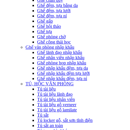
Ghế chân quỳ
Ghế đệm, tựa bằng da
Ghế đệm, tựa lưới
Ghế đệm, tựa nỉ
Ghế gấp
Ghế hội thảo
Ghế tựa
Ghế phòng chờ
Ghế công thái học
Ghế văn phòng nhập khẩu
Ghế lãnh đạo nhập khẩu
Ghế nhân viên nhập khẩu
Ghế phòng họp nhập khẩu
Ghế nhập khẩu đệm, tựa da
Ghế nhập khẩu đệm tựa lưới
Ghế nhập khẩu đệm, tựa nỉ
TỦ, HỘC VĂN PHÒNG
Tủ tài liệu
Tủ tài liệu lãnh đạo
Tủ tài liệu nhân viên
Tủ tài liệu gỗ verneer
Tủ tài liệu gỗ lamilate
Tủ sắt
Tủ locker gỗ, sắt sơn tĩnh điện
Tủ sắt an toàn