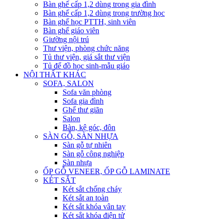
Bàn ghế cấp 1,2 dùng trong gia đình
Bàn ghế cấp 1,2 dùng trong trường học
Bàn ghế học PTTH, sinh viên
Bàn ghế giáo viên
Giường nội trú
Thư viện, phòng chức năng
Tủ thư viện, giá sắt thư viện
Tủ để đồ học sinh-mẫu giáo
NỘI THẤT KHÁC
SOFA, SALON
Sofa văn phòng
Sofa gia đình
Ghế thư giãn
Salon
Bàn, kệ góc, đôn
SÀN GỖ, SÀN NHỰA
Sàn gỗ tự nhiên
Sàn gỗ công nghiệp
Sàn nhựa
ỐP GỖ VENEER, ỐP GỖ LAMINATE
KÉT SẮT
Két sắt chống cháy
Két sắt an toàn
Két sắt khóa vân tay
Két sắt khóa điện tử