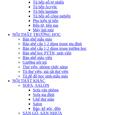
Tủ bếp gỗ tự nhiên
Tủ bếp Acrylic
Tủ bếp lamilate
Tủ bếp gỗ công nghiệp
Phụ kiện tủ bếp
Bếp từ, bếp gas
Máy hút mùi
NỘI THẤT TRƯỜNG HỌC
Bàn ghế mẫu giáo
Bàn ghế cấp 1,2 dùng trong gia đình
Bàn ghế cấp 1,2 dùng trong trường học
Bàn ghế học PTTH, sinh viên
Bàn ghế giáo viên
Giường nội trú
Thư viện, phòng chức năng
Tủ thư viện, giá sắt thư viện
Tủ để đồ học sinh-mẫu giáo
NỘI THẤT KHÁC
SOFA, SALON
Sofa văn phòng
Sofa gia đình
Ghế thư giãn
Salon
Bàn, kệ góc, đôn
SÀN GỖ, SÀN NHỰA