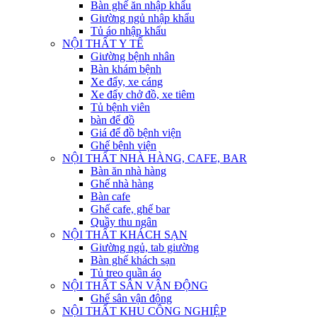
Bàn ghế ăn nhập khẩu
Giường ngủ nhập khẩu
Tủ áo nhập khẩu
NỘI THẤT Y TẾ
Giường bệnh nhân
Bàn khám bệnh
Xe đẩy, xe cáng
Xe đẩy chở đồ, xe tiêm
Tủ bệnh viên
bàn để đồ
Giá để đồ bệnh viện
Ghế bệnh viện
NỘI THẤT NHÀ HÀNG, CAFE, BAR
Bàn ăn nhà hàng
Ghế nhà hàng
Bàn cafe
Ghế cafe, ghế bar
Quầy thu ngân
NỘI THẤT KHÁCH SẠN
Giường ngủ, tab giường
Bàn ghế khách sạn
Tủ treo quần áo
NỘI THẤT SÂN VẬN ĐỘNG
Ghế sân vận động
NỘI THẤT KHU CÔNG NGHIỆP