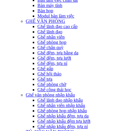
Bàn làm việc chân sắt
Bàn máy tính
Bàn họp
Modul bàn làm việc
GHẾ VĂN PHÒNG
Ghế lãnh đạo cao cấp
Ghế lãnh đạo
Ghế nhân viên
Ghế phòng họp
Ghế chân quỳ
Ghế đệm, tựa bằng da
Ghế đệm, tựa lưới
Ghế đệm, tựa nỉ
Ghế gấp
Ghế hội thảo
Ghế tựa
Ghế phòng chờ
Ghế công thái học
Ghế văn phòng nhập khẩu
Ghế lãnh đạo nhập khẩu
Ghế nhân viên nhập khẩu
Ghế phòng họp nhập khẩu
Ghế nhập khẩu đệm, tựa da
Ghế nhập khẩu đệm tựa lưới
Ghế nhập khẩu đệm, tựa nỉ