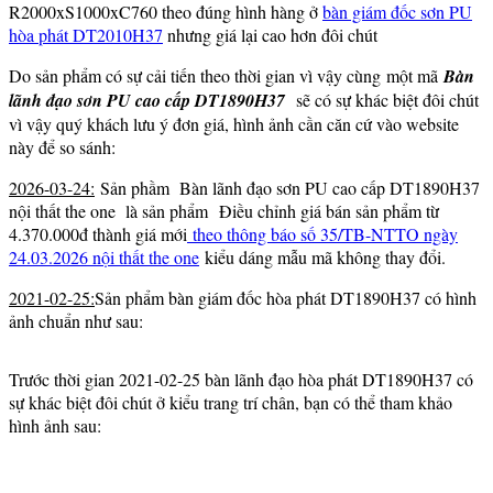
R2000xS1000xC760 theo đúng hình hàng ở
bàn giám đốc sơn PU
hòa phát DT2010H37
nhưng giá lại cao hơn đôi chút
Do sản phẩm có sự cải tiến theo thời gian vì vậy cùng một mã
Bàn
lãnh đạo sơn PU cao cấp DT1890H37
sẽ có sự khác biệt đôi chút
vì vậy quý khách lưu ý đơn giá, hình ảnh cần căn cứ vào website
này để so sánh:
2026-03-24:
Sản phầm Bàn lãnh đạo sơn PU cao cấp DT1890H37
nội thất the one là sản phẩm Điều chỉnh giá bán sản phẩm từ
4.370.000đ thành giá mới
theo thông báo số 35/TB-NTTO ngày
24.03.2026 nội thất the one
kiểu dáng mẫu mã không thay đổi.
2021-02-25:
Sản phẩm bàn giám đốc hòa phát DT1890H37 có hình
ảnh chuẩn như sau:
Trước thời gian 2021-02-25 bàn lãnh đạo hòa phát DT1890H37 có
sự khác biệt đôi chút ở kiểu trang trí chân, bạn có thể tham khảo
hình ảnh sau: