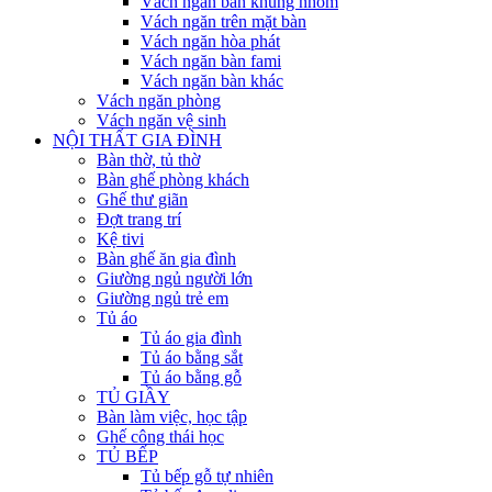
Vách ngăn bàn khung nhôm
Vách ngăn trên mặt bàn
Vách ngăn hòa phát
Vách ngăn bàn fami
Vách ngăn bàn khác
Vách ngăn phòng
Vách ngăn vệ sinh
NỘI THẤT GIA ĐÌNH
Bàn thờ, tủ thờ
Bàn ghế phòng khách
Ghế thư giãn
Đợt trang trí
Kệ tivi
Bàn ghế ăn gia đình
Giường ngủ người lớn
Giường ngủ trẻ em
Tủ áo
Tủ áo gia đình
Tủ áo bằng sắt
Tủ áo bằng gỗ
TỦ GIẦY
Bàn làm việc, học tập
Ghế công thái học
TỦ BẾP
Tủ bếp gỗ tự nhiên