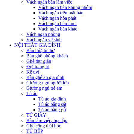
Vách ngăn bàn làm việc
Vách ngăn bàn khung nhôm
Vách ngăn trên mặt bàn
Vách ngăn hòa phát
Vách ngăn bàn fami
Vách ngăn bàn khác
Vách ngăn phòng
Vách ngăn vệ sinh
NỘI THẤT GIA ĐÌNH
Bàn thờ, tủ thờ
Bàn ghế phòng khách
Ghế thư giãn
Đợt trang trí
Kệ tivi
Bàn ghế ăn gia đình
Giường ngủ người lớn
Giường ngủ trẻ em
Tủ áo
Tủ áo gia đình
Tủ áo bằng sắt
Tủ áo bằng gỗ
TỦ GIẦY
Bàn làm việc, học tập
Ghế công thái học
TỦ BẾP