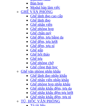
Bàn họp
Modul bàn làm việc
GHẾ VĂN PHÒNG
Ghế lãnh đạo cao cấp
Ghế lãnh đạo
Ghế nhân viên
Ghế phòng họp
Ghế chân quỳ
Ghế đệm, tựa bằng da
Ghế đệm, tựa lưới
Ghế đệm, tựa nỉ
Ghế gấp
Ghế hội thảo
Ghế tựa
Ghế phòng chờ
Ghế công thái học
Ghế văn phòng nhập khẩu
Ghế lãnh đạo nhập khẩu
Ghế nhân viên nhập khẩu
Ghế phòng họp nhập khẩu
Ghế nhập khẩu đệm, tựa da
Ghế nhập khẩu đệm tựa lưới
Ghế nhập khẩu đệm, tựa nỉ
TỦ, HỘC VĂN PHÒNG
Tủ tài liệu