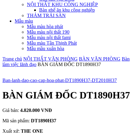
NỘI THẤT KHU CÔNG NGHIỆP
Bàn ghế ăn khu công nghiệp
THẢM TRẢI SÀN
Mẫu màu
Mẫu màu hòa phát
Mẫu màu nội thất 190
Mẫu màu nội thất fami
Mẫu màu Tân Thịnh Phát
Mẫu mầu xuân hòa
Trang chủ
NỘI THẤT VĂN PHÒNG
BÀN VĂN PHÒNG
Bàn
làm việc lãnh đạo
BÀN GIÁM ĐỐC DT1890H37
Ban-lanh-dao-cao-cap-hoa-phat-DT1890H37-DT2010H37
BÀN GIÁM ĐỐC DT1890H37
Giá bán:
4.820.000 VNĐ
Mã sản phẩm:
DT1890H37
Xuất xứ:
THE ONE