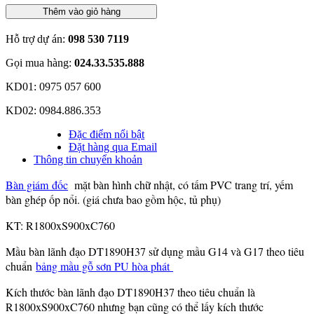
Thêm vào giỏ hàng
Hỗ trợ dự án:
098 530 7119
Gọi mua hàng:
024.33.535.888
KD01: 0975 057 600
KD02: 0984.886.353
Đặc điểm nổi bật
Đặt hàng qua Email
Thông tin chuyển khoản
Bàn giám đốc
mặt bàn hình chữ nhật, có tấm PVC trang trí, yếm
bàn ghép ốp nổi. (giá chưa bao gồm hộc, tủ phụ)
KT: R1800xS900xC760
Mầu bàn lãnh đạo DT1890H37 sử dụng mầu G14 và G17 theo tiêu
chuẩn
bảng mầu gỗ sơn PU hòa phát
Kích thước bàn lãnh đạo DT1890H37 theo tiêu chuẩn là
R1800xS900xC760 nhưng bạn cũng có thể lấy kích thước