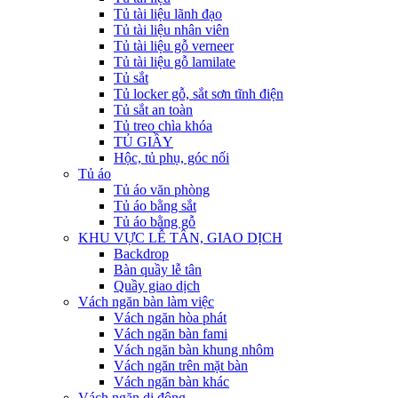
Tủ tài liệu lãnh đạo
Tủ tài liệu nhân viên
Tủ tài liệu gỗ verneer
Tủ tài liệu gỗ lamilate
Tủ sắt
Tủ locker gỗ, sắt sơn tĩnh điện
Tủ sắt an toàn
Tủ treo chìa khóa
TỦ GIẦY
Hộc, tủ phụ, góc nối
Tủ áo
Tủ áo văn phòng
Tủ áo bằng sắt
Tủ áo bằng gỗ
KHU VỰC LỄ TÂN, GIAO DỊCH
Backdrop
Bàn quầy lễ tân
Quầy giao dịch
Vách ngăn bàn làm việc
Vách ngăn hòa phát
Vách ngăn bàn fami
Vách ngăn bàn khung nhôm
Vách ngăn trên mặt bàn
Vách ngăn bàn khác
Vách ngăn di động