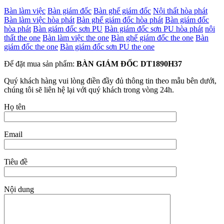
Bàn làm việc
Bàn giám đốc
Bàn ghế giám đốc
Nội thất hòa phát
Bàn làm việc hòa phát
Bàn ghế giám đốc hòa phát
Bàn giám đốc
hòa phát
Bàn giám đốc sơn PU
Bàn giám đốc sơn PU hòa phát
nội
thất the one
Bàn làm việc the one
Bàn ghế giám đốc the one
Bàn
giám đốc the one
Bàn giám đốc sơn PU the one
Để đặt mua sản phẩm:
BÀN GIÁM ĐỐC DT1890H37
Quý khách hàng vui lòng điền đầy đủ thông tin theo mẫu bên dưới,
chúng tôi sẽ liên hệ lại với quý khách trong vòng 24h.
Họ tên
Email
Tiêu đề
Nội dung