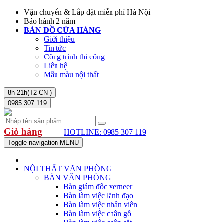
Vận chuyển & Lắp đặt miễn phí Hà Nội
Bảo hành 2 năm
BẢN ĐỒ CỬA HÀNG
Giới thiệu
Tin tức
Công trình thi công
Liên hệ
Mẫu màu nội thất
8h-21h(T2-CN )
0985 307 119
Giỏ hàng
HOTLINE: 0985 307 119
Toggle navigation
MENU
NỘI THẤT VĂN PHÒNG
BÀN VĂN PHÒNG
Bàn giám đốc verneer
Bàn làm việc lãnh đạo
Bàn làm việc nhân viên
Bàn làm việc chân gỗ