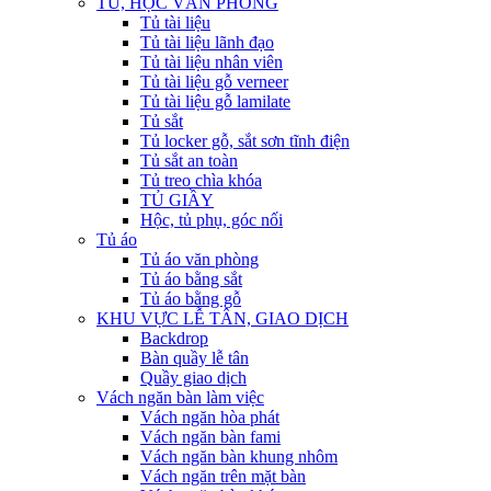
TỦ, HỘC VĂN PHÒNG
Tủ tài liệu
Tủ tài liệu lãnh đạo
Tủ tài liệu nhân viên
Tủ tài liệu gỗ verneer
Tủ tài liệu gỗ lamilate
Tủ sắt
Tủ locker gỗ, sắt sơn tĩnh điện
Tủ sắt an toàn
Tủ treo chìa khóa
TỦ GIẦY
Hộc, tủ phụ, góc nối
Tủ áo
Tủ áo văn phòng
Tủ áo bằng sắt
Tủ áo bằng gỗ
KHU VỰC LỄ TÂN, GIAO DỊCH
Backdrop
Bàn quầy lễ tân
Quầy giao dịch
Vách ngăn bàn làm việc
Vách ngăn hòa phát
Vách ngăn bàn fami
Vách ngăn bàn khung nhôm
Vách ngăn trên mặt bàn