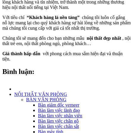
lòng khách hàng và tín nhiệm, trở thành một trong những thương
hiệu nội thất nổi tiếng tại Việt Nam.
Với tiêu chí
“Khách hàng là nền tảng”
chúng tôi luôn cố gắng
nỗ lực mang lại cho quý khách hàng sự hài lòng về những sản phẩm
mà chúng tôi cung cấp với giá cả tốt nhất thị trường.
Chúng tôi sẽ mang đến cho bạn những mẫu
nội thất đẹp nhất
, nội
thất trẻ em, nội thất phòng ngủ, phòng khách…
Giá thành hấp dẫn
với phong cách mua sắm hiện đại và thuận
tiện.
Bình luận:
NỘI THẤT VĂN PHÒNG
BÀN VĂN PHÒNG
Bàn giám đốc verneer
Bàn làm việc lãnh đạo
Bàn làm việc nhân viên
Bàn làm việc chân gỗ
Bàn làm việc chân sắt
Bàn máy tính