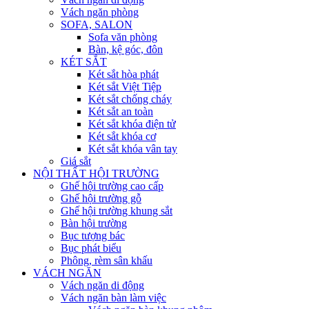
Vách ngăn phòng
SOFA, SALON
Sofa văn phòng
Bàn, kệ góc, đôn
KÉT SẮT
Két sắt hòa phát
Két sắt Việt Tiệp
Két sắt chống cháy
Két sắt an toàn
Két sắt khóa điện tử
Két sắt khóa cơ
Két sắt khóa vân tay
Giá sắt
NỘI THẤT HỘI TRƯỜNG
Ghế hội trường cao cấp
Ghế hội trường gỗ
Ghế hội trường khung sắt
Bàn hội trường
Bục tượng bác
Bục phát biểu
Phông, rèm sân khấu
VÁCH NGĂN
Vách ngăn di động
Vách ngăn bàn làm việc