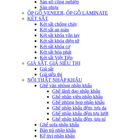
Sàn gỗ công nghiệp
Sàn nhựa
ỐP GỖ VENEER, ỐP GỖ LAMINATE
KÉT SẮT
Két sắt chống cháy
Két sắt an toàn
Két sắt khóa vân tay
Két sắt khóa điện tử
Két sắt khóa cơ
Két sắt hòa phát
Két sắt Việt Tiệp
GIÁ SẮT, GIÁ SIÊU THỊ
Giá sắt
Giá siêu thị
NỘI THẤT NHẬP KHẨU
Ghế văn phòng nhập khẩu
Ghế lãnh đạo nhập khẩu
Ghế nhân viên nhập khẩu
Ghế phòng họp nhập khẩu
Ghế nhập khẩu đệm, tựa da
Ghế nhập khẩu đệm tựa lưới
Ghế nhập khẩu đệm, tựa nỉ
Ghế sofa nhập khẩu
Bàn trà nhập khẩu
Kệ tivi nhập khẩu