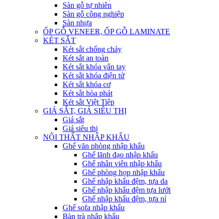
Sàn gỗ tự nhiên
Sàn gỗ công nghiệp
Sàn nhựa
ỐP GỖ VENEER, ỐP GỖ LAMINATE
KÉT SẮT
Két sắt chống cháy
Két sắt an toàn
Két sắt khóa vân tay
Két sắt khóa điện tử
Két sắt khóa cơ
Két sắt hòa phát
Két sắt Việt Tiệp
GIÁ SẮT, GIÁ SIÊU THỊ
Giá sắt
Giá siêu thị
NỘI THẤT NHẬP KHẨU
Ghế văn phòng nhập khẩu
Ghế lãnh đạo nhập khẩu
Ghế nhân viên nhập khẩu
Ghế phòng họp nhập khẩu
Ghế nhập khẩu đệm, tựa da
Ghế nhập khẩu đệm tựa lưới
Ghế nhập khẩu đệm, tựa nỉ
Ghế sofa nhập khẩu
Bàn trà nhập khẩu