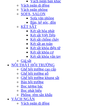
Vách ngăn bàn khác
Vách ngăn di động
Vách ngăn phòng
SOFA, SALON
Sofa văn phòng
Bàn, kệ góc, đôn
KÉT SẮT
Két sắt hòa phát
Két sắt Việt Tiệp
Két sắt chống cháy
Két sắt an toàn
Két sắt khóa điện tử
Két sắt khóa cơ
Két sắt khóa vân tay
Giá sắt
NỘI THẤT HỘI TRƯỜNG
Ghế hội trường cao cấp
Ghế hội trường gỗ
Ghế hội trường khung sắt
Bàn hội trường
Bục tượng bác
Bục phát biểu
Phông, rèm sân khấu
VÁCH NGĂN
Vách ngăn di động