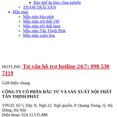
Bàn ghế ăn khu công nghiệp
THẢM TRẢI SÀN
Mẫu màu
Mẫu màu hòa phát
Mẫu màu nội thất 190
Mẫu màu nội thất fami
Mẫu màu Tân Thịnh Phát
Mẫu mầu xuân hòa
Tư vấn hỗ trợ hotline 24/7: 098 530
HOTLINE:
7119
Giới thiệu chung
CÔNG TY CỔ PHẦN ĐẦU TƯ VÀ SẢN XUẤT NỘI THẤT
TÂN THỊNH PHÁT
VPGD: Số 5, Dãy X, Ngõ 22, Ngô quyền, P. Quang Trung, Q. Hà
Đông, Hà Nội
Điện thoại: 024.33.535.888