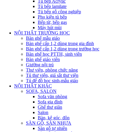
Tủ bếp Acrylic
Tủ bếp lamilate
Tủ bếp gỗ công nghiệp
Phụ kiện tủ bếp
Bếp từ, bếp gas
Máy hút mùi
NỘI THẤT TRƯỜNG HỌC
Bàn ghế mẫu giáo
Bàn ghế cấp 1,2 dùng trong gia đình
Bàn ghế cấp 1,2 dùng trong trường học
Bàn ghế học PTTH, sinh viên
Bàn ghế giáo viên
Giường nội trú
Thư viện, phòng chức năng
Tủ thư viện, giá sắt thư viện
Tủ để đồ học sinh-mẫu giáo
NỘI THẤT KHÁC
SOFA, SALON
Sofa văn phòng
Sofa gia đình
Ghế thư giãn
Salon
Bàn, kệ góc, đôn
SÀN GỖ, SÀN NHỰA
Sàn gỗ tự nhiên