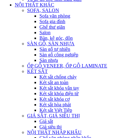
NỘI THẤT KHÁC
SOFA, SALON
Sofa văn phòng
Sofa gia đình
Ghế thư giãn
Salon
Bàn, kệ góc, đôn
SÀN GỖ, SÀN NHỰA
Sàn gỗ tự nhiên
Sàn gỗ công nghiệp
Sàn nhựa
ỐP GỖ VENEER, ỐP GỖ LAMINATE
KÉT SẮT
Két sắt chống cháy
Két sắt an toàn
Két sắt khóa vân tay
Két sắt khóa điện tử
Két sắt khóa cơ
Két sắt hòa phát
Két sắt Việt Tiệp
GIÁ SẮT, GIÁ SIÊU THỊ
Giá sắt
Giá siêu thị
NỘI THẤT NHẬP KHẨU
Ghế văn phòng nhập khẩu