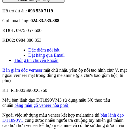
Hỗ trợ dự án:
098 530 7119
Gọi mua hàng:
024.33.535.888
KD01: 0975 057 600
KD02: 0984.886.353
Đặc điểm nổi bật
Đặt hàng qua Email
Thông tin chuyển khoản
Bàn giám đốc verneer
mặt chữ nhật, yếm ốp nổi tạo hình chữ V, mặt
ngoài verneer mặt trong dùng melamine (giá chưa bao gồm hộc, tủ
phụ)
KT: R1800xS900xC760
Mầu bàn lãnh đạo DT1890VM3 sử dụng mầu N6 theo tiêu
chuẩn
bảng mầu gỗ veneer hòa phát
Ngoài việc sử dụng mẫu veneer kết hợp melamine thì
bàn lãnh đạo
DT1890V3
cũng được nhiều người ưa chuộng tuy nhiên giá thành
cao hơn hơn veneer kết hợp melamine và có thể sử dụng được mầu