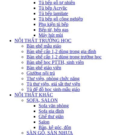
Tủ bếp gỗ tự nhiên
Tủ bếp Acrylic
Tủ bếp lamilate
Tủ bếp gỗ công nghiệp
Phụ kiện tủ bếp
Bếp từ, bếp gas
Máy hút mùi
NỘI THẤT TRƯỜNG HỌC
Bàn ghế mẫu giáo
Bàn ghế cấp 1,2 dùng trong gia đình
Bàn ghế cấp 1,2 dùng trong trường học
Bàn ghế học PTTH, sinh viên
Bàn ghế giáo viên
Giường nội trú
Thư viện, phòng chức năng
Tủ thư viện, giá sắt thư viện
Tủ để đồ học sinh-mẫu giáo
NỘI THẤT KHÁC
SOFA, SALON
Sofa văn phòng
Sofa gia đình
Ghế thư giãn
Salon
Bàn, kệ góc, đôn
SÀN GỖ, SÀN NHỰA