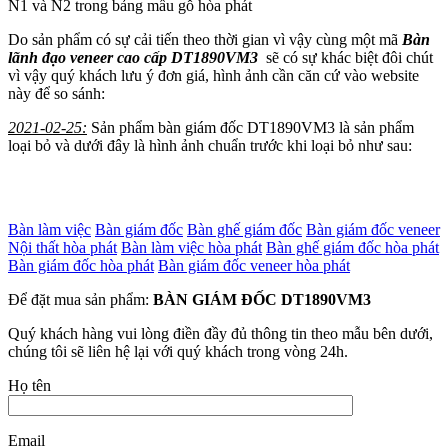
N1 và N2 trong bảng mầu gỗ hòa phát
Do sản phẩm có sự cải tiến theo thời gian vì vậy cùng một mã
Bàn
lãnh đạo veneer cao cấp DT1890VM3
sẽ có sự khác biệt đôi chút
vì vậy quý khách lưu ý đơn giá, hình ảnh cần căn cứ vào website
này để so sánh:
2021-02-25:
Sản phẩm bàn giám đốc DT1890VM3 là sản phẩm
loại bỏ và dưới đây là hình ảnh chuẩn trước khi loại bỏ như sau:
Bàn làm việc
Bàn giám đốc
Bàn ghế giám đốc
Bàn giám đốc veneer
Nội thất hòa phát
Bàn làm việc hòa phát
Bàn ghế giám đốc hòa phát
Bàn giám đốc hòa phát
Bàn giám đốc veneer hòa phát
Để đặt mua sản phẩm:
BÀN GIÁM ĐỐC DT1890VM3
Quý khách hàng vui lòng điền đầy đủ thông tin theo mẫu bên dưới,
chúng tôi sẽ liên hệ lại với quý khách trong vòng 24h.
Họ tên
Email