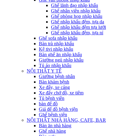
Ghế lãnh đạo nhập khẩu
Ghế nhân viên nhập khẩu
Ghế phòng họp nhập khẩu
Ghế nhập khẩu đệm, tựa da
Ghế nhập khẩu đệm tựa lưới
Ghế nhập khẩu đệm, tựa nỉ
Ghế sofa nhập khẩu
Bàn trà nhập khẩu
Kệ tivi nhập khẩu
Bàn ghế ăn nhập khẩu
Giường ngủ nhập khẩu
Tủ áo nhập khẩu
NỘI THẤT Y TẾ
Giường bệnh nhân
Bàn khám bệnh
Xe đẩy, xe cáng
Xe đẩy chở đồ, xe tiêm
Tủ bệnh viên
bàn để đồ
Giá để đồ bệnh viện
Ghế bệnh viện
NỘI THẤT NHÀ HÀNG, CAFE, BAR
Bàn ăn nhà hàng
Ghế nhà hàng