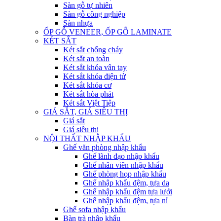
Sàn gỗ tự nhiên
Sàn gỗ công nghiệp
Sàn nhựa
ỐP GỖ VENEER, ỐP GỖ LAMINATE
KÉT SẮT
Két sắt chống cháy
Két sắt an toàn
Két sắt khóa vân tay
Két sắt khóa điện tử
Két sắt khóa cơ
Két sắt hòa phát
Két sắt Việt Tiệp
GIÁ SẮT, GIÁ SIÊU THỊ
Giá sắt
Giá siêu thị
NỘI THẤT NHẬP KHẨU
Ghế văn phòng nhập khẩu
Ghế lãnh đạo nhập khẩu
Ghế nhân viên nhập khẩu
Ghế phòng họp nhập khẩu
Ghế nhập khẩu đệm, tựa da
Ghế nhập khẩu đệm tựa lưới
Ghế nhập khẩu đệm, tựa nỉ
Ghế sofa nhập khẩu
Bàn trà nhập khẩu