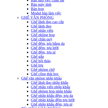
Bàn làm việc chân sắt
Bàn máy tính
Bàn họp
Modul bàn làm việc
GHẾ VĂN PHÒNG
Ghế lãnh đạo cao cấp
Ghế lãnh đạo
Ghế nhân viên
Ghế phòng họp
Ghế chân quỳ
Ghế đệm, tựa bằng da
Ghế đệm, tựa lưới
Ghế đệm, tựa nỉ
Ghế gấp
Ghế hội thảo
Ghế tựa
Ghế phòng chờ
Ghế công thái học
Ghế văn phòng nhập khẩu
Ghế lãnh đạo nhập khẩu
Ghế nhân viên nhập khẩu
Ghế phòng họp nhập khẩu
Ghế nhập khẩu đệm, tựa da
Ghế nhập khẩu đệm tựa lưới
Ghế nhập khẩu đệm, tựa nỉ