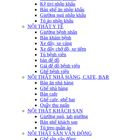
Kệ tivi nhập khẩu
Bàn ghế ăn nhập khẩu
Giường ngủ nhập khẩu
Tủ áo nhập khẩu
NỘI THẤT Y TẾ
Giường bệnh nhân
Bàn khám bệnh
Xe đẩy, xe cáng
Xe đẩy chở đồ, xe tiêm
Tủ bệnh viên
bàn để đồ
Giá để đồ bệnh viện
Ghế bệnh viện
NỘI THẤT NHÀ HÀNG, CAFE, BAR
Bàn ăn nhà hàng
Ghế nhà hàng
Bàn cafe
Ghế cafe, ghế bar
Quầy thu ngân
NỘI THẤT KHÁCH SẠN
Giường ngủ, tab giường
Bàn ghế khách sạn
Tủ treo quần áo
NỘI THẤT SÂN VẬN ĐỘNG
Ghế sân vận động