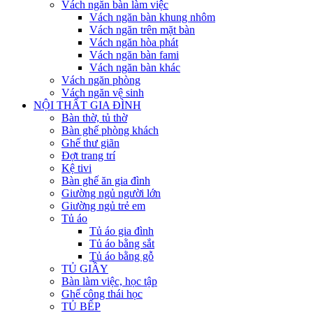
Vách ngăn bàn làm việc
Vách ngăn bàn khung nhôm
Vách ngăn trên mặt bàn
Vách ngăn hòa phát
Vách ngăn bàn fami
Vách ngăn bàn khác
Vách ngăn phòng
Vách ngăn vệ sinh
NỘI THẤT GIA ĐÌNH
Bàn thờ, tủ thờ
Bàn ghế phòng khách
Ghế thư giãn
Đợt trang trí
Kệ tivi
Bàn ghế ăn gia đình
Giường ngủ người lớn
Giường ngủ trẻ em
Tủ áo
Tủ áo gia đình
Tủ áo bằng sắt
Tủ áo bằng gỗ
TỦ GIẦY
Bàn làm việc, học tập
Ghế công thái học
TỦ BẾP