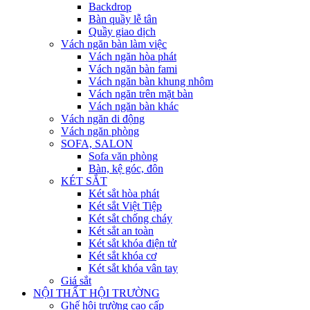
Backdrop
Bàn quầy lễ tân
Quầy giao dịch
Vách ngăn bàn làm việc
Vách ngăn hòa phát
Vách ngăn bàn fami
Vách ngăn bàn khung nhôm
Vách ngăn trên mặt bàn
Vách ngăn bàn khác
Vách ngăn di động
Vách ngăn phòng
SOFA, SALON
Sofa văn phòng
Bàn, kệ góc, đôn
KÉT SẮT
Két sắt hòa phát
Két sắt Việt Tiệp
Két sắt chống cháy
Két sắt an toàn
Két sắt khóa điện tử
Két sắt khóa cơ
Két sắt khóa vân tay
Giá sắt
NỘI THẤT HỘI TRƯỜNG
Ghế hội trường cao cấp