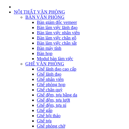
NỘI THẤT VĂN PHÒNG
BÀN VĂN PHÒNG
Bàn giám đốc verneer
Bàn làm việc lãnh đạo
Bàn làm việc nhân viên
Bàn làm việc chân gỗ
Bàn làm việc chân sắt
Bàn máy tính
Bàn họp
Modul bàn làm việc
GHẾ VĂN PHÒNG
Ghế lãnh đạo cao cấp
Ghế lãnh đạo
Ghế nhân viên
Ghế phòng họp
Ghế chân quỳ
Ghế đệm, tựa bằng da
Ghế đệm, tựa lưới
Ghế đệm, tựa nỉ
Ghế gấp
Ghế hội thảo
Ghế tựa
Ghế phòng chờ