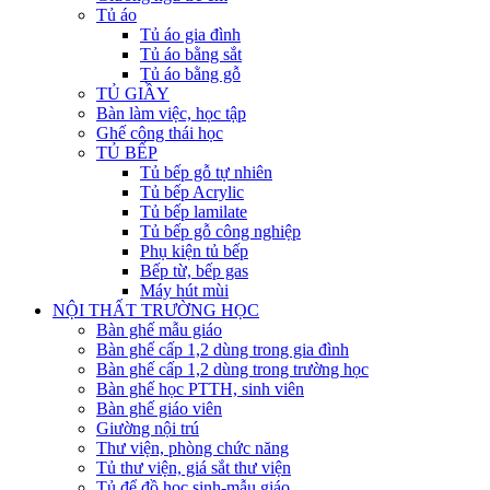
Tủ áo
Tủ áo gia đình
Tủ áo bằng sắt
Tủ áo bằng gỗ
TỦ GIẦY
Bàn làm việc, học tập
Ghế công thái học
TỦ BẾP
Tủ bếp gỗ tự nhiên
Tủ bếp Acrylic
Tủ bếp lamilate
Tủ bếp gỗ công nghiệp
Phụ kiện tủ bếp
Bếp từ, bếp gas
Máy hút mùi
NỘI THẤT TRƯỜNG HỌC
Bàn ghế mẫu giáo
Bàn ghế cấp 1,2 dùng trong gia đình
Bàn ghế cấp 1,2 dùng trong trường học
Bàn ghế học PTTH, sinh viên
Bàn ghế giáo viên
Giường nội trú
Thư viện, phòng chức năng
Tủ thư viện, giá sắt thư viện
Tủ để đồ học sinh-mẫu giáo