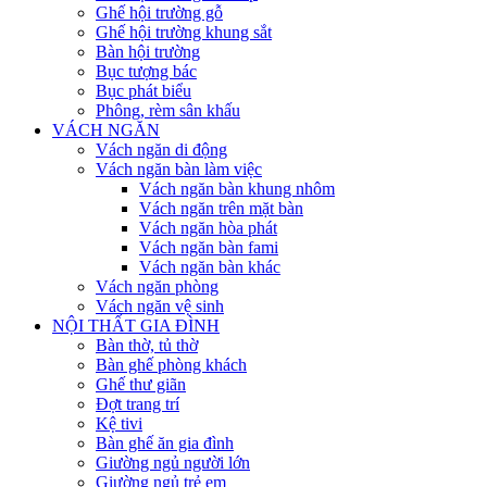
Ghế hội trường gỗ
Ghế hội trường khung sắt
Bàn hội trường
Bục tượng bác
Bục phát biểu
Phông, rèm sân khấu
VÁCH NGĂN
Vách ngăn di động
Vách ngăn bàn làm việc
Vách ngăn bàn khung nhôm
Vách ngăn trên mặt bàn
Vách ngăn hòa phát
Vách ngăn bàn fami
Vách ngăn bàn khác
Vách ngăn phòng
Vách ngăn vệ sinh
NỘI THẤT GIA ĐÌNH
Bàn thờ, tủ thờ
Bàn ghế phòng khách
Ghế thư giãn
Đợt trang trí
Kệ tivi
Bàn ghế ăn gia đình
Giường ngủ người lớn
Giường ngủ trẻ em