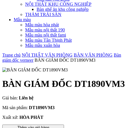
NỘI THẤT KHU CÔNG NGHIỆP
Bàn ghế ăn khu công nghiệp
THẢM TRẢI SÀN
Mẫu màu
Mẫu màu hòa phát
Mẫu màu nội thất 190
Mẫu màu nội thất fami
Mẫu màu Tân Thịnh Phát
Mẫu mầu xuân hòa
Trang chủ
NỘI THẤT VĂN PHÒNG
BÀN VĂN PHÒNG
Bàn
giám đốc verneer
BÀN GIÁM ĐỐC DT1890VM3
BÀN GIÁM ĐỐC DT1890VM3
Giá bán:
Liên hệ
Mã sản phẩm:
DT1890VM3
Xuất xứ:
HÒA PHÁT
Thêm vào giỏ hàng