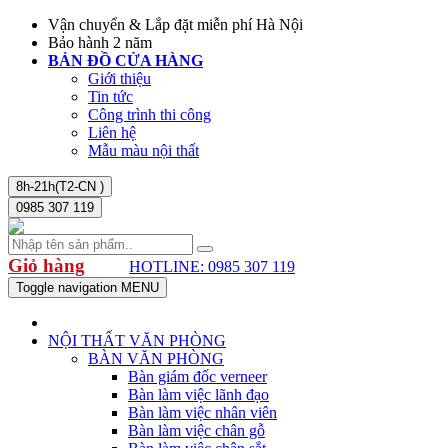
Vận chuyển & Lắp đặt miễn phí Hà Nội
Bảo hành 2 năm
BẢN ĐỒ CỬA HÀNG
Giới thiệu
Tin tức
Công trình thi công
Liên hệ
Mẫu màu nội thất
8h-21h(T2-CN )
0985 307 119
Giỏ hàng
HOTLINE: 0985 307 119
Toggle navigation
MENU
NỘI THẤT VĂN PHÒNG
BÀN VĂN PHÒNG
Bàn giám đốc verneer
Bàn làm việc lãnh đạo
Bàn làm việc nhân viên
Bàn làm việc chân gỗ