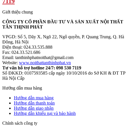
7119
Giới thiệu chung
CÔNG TY CỔ PHẦN ĐẦU TƯ VÀ SẢN XUẤT NỘI THẤT
TÂN THỊNH PHÁT
VPGD: Số 5, Dãy X, Ngõ 22, Ngô quyền, P. Quang Trung, Q. Hà
Đông, Hà Nội
Điện thoại: 024.33.535.888
Fax: 024.33.521.686
Email: tanthinhphatnoithat@gmail.com
Website:
www.noithattanthinhphat.vn
Tư vấn hỗ trợ hotline 24/7: 098 530 7119
Số ĐKKD: 0107593585 cấp ngày 10/10/2016 do Sở KH & ĐT TP
Hà Nội Cấp
Hướng dẫn mua hàng
Hướng dẫn mua hàng
Hướng dẫn thanh toán
Hướng dẫn giao nhận
Hướng dẫn khiếu nại và bảo hành
Chính sách công ty