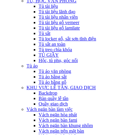
TỦ, HỘC VĂN PHÒNG
Tủ tài liệu
Tủ tài liệu lãnh đạo
Tủ tài liệu nhân viên
Tủ tài liệu gỗ verneer
Tủ tài liệu gỗ lamilate
Tủ sắt
Tủ locker gỗ, sắt sơn tĩnh điện
Tủ sắt an toàn
Tủ treo chìa khóa
TỦ GIẦY
Hộc, tủ phụ, góc nối
Tủ áo
Tủ áo văn phòng
Tủ áo bằng sắt
Tủ áo bằng gỗ
KHU VỰC LỄ TÂN, GIAO DỊCH
Backdrop
Bàn quầy lễ tân
Quầy giao dịch
Vách ngăn bàn làm việc
Vách ngăn hòa phát
Vách ngăn bàn fami
Vách ngăn bàn khung nhôm
Vách ngăn trên mặt bàn