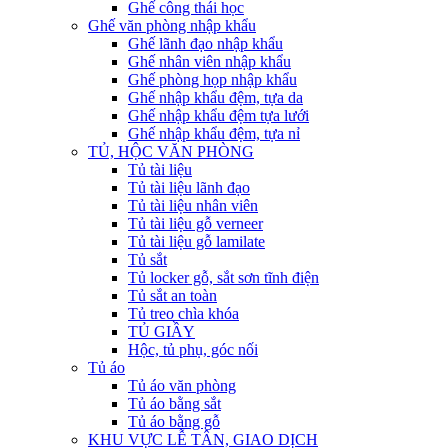
Ghế công thái học
Ghế văn phòng nhập khẩu
Ghế lãnh đạo nhập khẩu
Ghế nhân viên nhập khẩu
Ghế phòng họp nhập khẩu
Ghế nhập khẩu đệm, tựa da
Ghế nhập khẩu đệm tựa lưới
Ghế nhập khẩu đệm, tựa nỉ
TỦ, HỘC VĂN PHÒNG
Tủ tài liệu
Tủ tài liệu lãnh đạo
Tủ tài liệu nhân viên
Tủ tài liệu gỗ verneer
Tủ tài liệu gỗ lamilate
Tủ sắt
Tủ locker gỗ, sắt sơn tĩnh điện
Tủ sắt an toàn
Tủ treo chìa khóa
TỦ GIẦY
Hộc, tủ phụ, góc nối
Tủ áo
Tủ áo văn phòng
Tủ áo bằng sắt
Tủ áo bằng gỗ
KHU VỰC LỄ TÂN, GIAO DỊCH