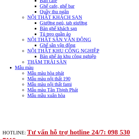
Bàn cafe
Ghế cafe, ghế bar
Quầy thu ngân
NỘI THẤT KHÁCH SẠN
Giường ngủ, tab giường
Bàn ghế khách sạn
Tủ treo quần áo
NỘI THẤT SÂN VẬN ĐỘNG
Ghế sân vận động
NỘI THẤT KHU CÔNG NGHIỆP
Bàn ghế ăn khu công nghiệp
THẢM TRẢI SÀN
Mẫu màu
Mẫu màu hòa phát
Mẫu màu nội thất 190
Mẫu màu nội thất fami
Mẫu màu Tân Thịnh Phát
Mẫu mầu xuân hòa
Tư vấn hỗ trợ hotline 24/7: 098 530
HOTLINE: