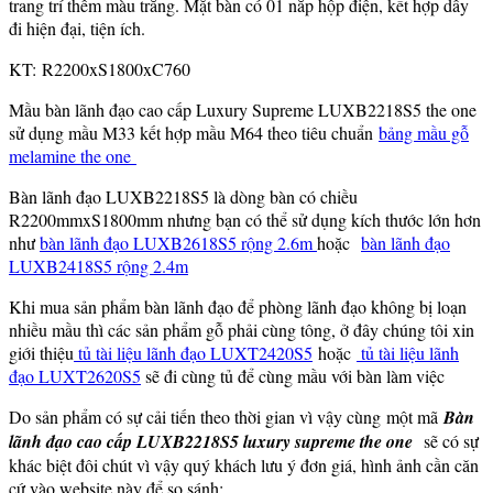
trang trí thêm màu trắng. Mặt bàn có 01 nắp hộp điện, kết hợp dây
đi hiện đại, tiện ích.
KT: R2200xS1800xC760
Mầu bàn lãnh đạo cao cấp Luxury Supreme LUXB2218S5 the one
sử dụng mầu M33 kết hợp mầu M64 theo tiêu chuẩn
bảng mầu gỗ
melamine the one
Bàn lãnh đạo LUXB2218S5 là dòng bàn có chiều
R2200mmxS1800mm nhưng bạn có thể sử dụng kích thước lớn hơn
như
bàn lãnh đạo LUXB2618S5 rộng 2.6m
hoặc
bàn lãnh đạo
LUXB2418S5 rộng 2.4m
Khi mua sản phẩm bàn lãnh đạo để phòng lãnh đạo không bị loạn
nhiều mầu thì các sản phẩm gỗ phải cùng tông, ở đây chúng tôi xin
giới thiệu
tủ tài liệu lãnh đạo LUXT2420S5
hoặc
tủ tài liệu lãnh
đạo LUXT2620S5
sẽ đi cùng tủ để cùng mầu với bàn làm việc
Do sản phẩm có sự cải tiến theo thời gian vì vậy cùng một mã
Bàn
lãnh đạo cao cấp LUXB2218S5 luxury supreme the one
sẽ có sự
khác biệt đôi chút vì vậy quý khách lưu ý đơn giá, hình ảnh cần căn
cứ vào website này để so sánh: