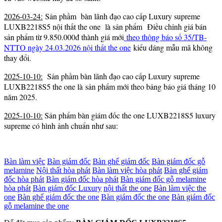
2026-03-24:
Sản phầm bàn lãnh đạo cao cấp Luxury supreme
LUXB2218S5 nội thất the one là sản phẩm Điều chỉnh giá bán
sản phẩm từ 9.850.000đ thành giá mới
theo thông báo số 35/TB-
NTTO ngày 24.03.2026 nội thất the one
kiểu dáng mẫu mã không
thay đổi.
2025-10-10:
Sản phầm bàn lãnh đạo cao cấp Luxury supreme
LUXB2218S5 the one là sản phẩm mới theo bảng báo giá tháng 10
năm 2025.
2025-10-10:
Sản phẩm bàn giám đốc the one LUXB2218S5 luxury
supreme có hình ảnh chuẩn như sau:
Bàn làm việc
Bàn giám đốc
Bàn ghế giám đốc
Bàn giám đốc gỗ
melamine
Nội thất hòa phát
Bàn làm việc hòa phát
Bàn ghế giám
đốc hòa phát
Bàn giám đốc hòa phát
Bàn giám đốc gỗ melamine
hòa phát
Bàn giám đốc Luxury
nội thất the one
Bàn làm việc the
one
Bàn ghế giám đốc the one
Bàn giám đốc the one
Bàn giám đốc
gỗ melamine the one