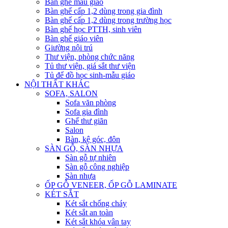
Bàn ghế mẫu giáo
Bàn ghế cấp 1,2 dùng trong gia đình
Bàn ghế cấp 1,2 dùng trong trường học
Bàn ghế học PTTH, sinh viên
Bàn ghế giáo viên
Giường nội trú
Thư viện, phòng chức năng
Tủ thư viện, giá sắt thư viện
Tủ để đồ học sinh-mẫu giáo
NỘI THẤT KHÁC
SOFA, SALON
Sofa văn phòng
Sofa gia đình
Ghế thư giãn
Salon
Bàn, kệ góc, đôn
SÀN GỖ, SÀN NHỰA
Sàn gỗ tự nhiên
Sàn gỗ công nghiệp
Sàn nhựa
ỐP GỖ VENEER, ỐP GỖ LAMINATE
KÉT SẮT
Két sắt chống cháy
Két sắt an toàn
Két sắt khóa vân tay