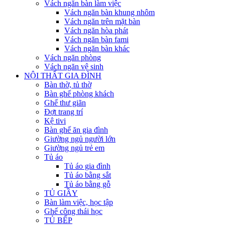
Vách ngăn bàn làm việc
Vách ngăn bàn khung nhôm
Vách ngăn trên mặt bàn
Vách ngăn hòa phát
Vách ngăn bàn fami
Vách ngăn bàn khác
Vách ngăn phòng
Vách ngăn vệ sinh
NỘI THẤT GIA ĐÌNH
Bàn thờ, tủ thờ
Bàn ghế phòng khách
Ghế thư giãn
Đợt trang trí
Kệ tivi
Bàn ghế ăn gia đình
Giường ngủ người lớn
Giường ngủ trẻ em
Tủ áo
Tủ áo gia đình
Tủ áo bằng sắt
Tủ áo bằng gỗ
TỦ GIẦY
Bàn làm việc, học tập
Ghế công thái học
TỦ BẾP