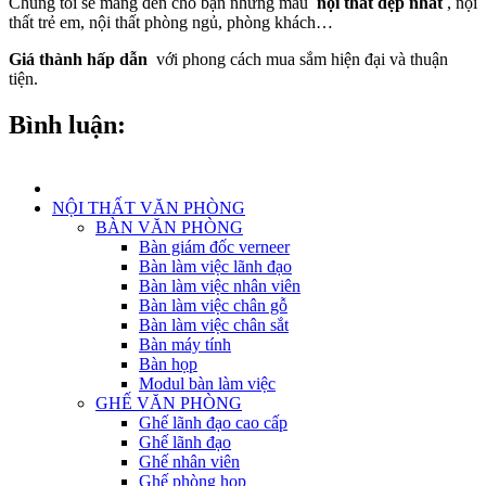
Chúng tôi sẽ mang đến cho bạn những mẫu
nội thất đẹp nhất
, nội
thất trẻ em, nội thất phòng ngủ, phòng khách…
Giá thành hấp dẫn
với phong cách mua sắm hiện đại và thuận
tiện.
Bình luận:
NỘI THẤT VĂN PHÒNG
BÀN VĂN PHÒNG
Bàn giám đốc verneer
Bàn làm việc lãnh đạo
Bàn làm việc nhân viên
Bàn làm việc chân gỗ
Bàn làm việc chân sắt
Bàn máy tính
Bàn họp
Modul bàn làm việc
GHẾ VĂN PHÒNG
Ghế lãnh đạo cao cấp
Ghế lãnh đạo
Ghế nhân viên
Ghế phòng họp