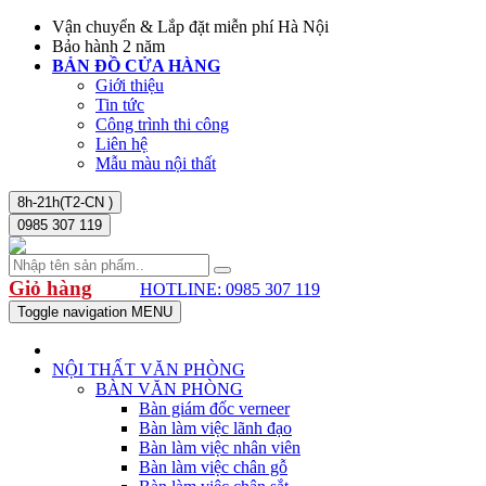
Vận chuyển & Lắp đặt miễn phí Hà Nội
Bảo hành 2 năm
BẢN ĐỒ CỬA HÀNG
Giới thiệu
Tin tức
Công trình thi công
Liên hệ
Mẫu màu nội thất
8h-21h(T2-CN )
0985 307 119
Giỏ hàng
HOTLINE: 0985 307 119
Toggle navigation
MENU
NỘI THẤT VĂN PHÒNG
BÀN VĂN PHÒNG
Bàn giám đốc verneer
Bàn làm việc lãnh đạo
Bàn làm việc nhân viên
Bàn làm việc chân gỗ