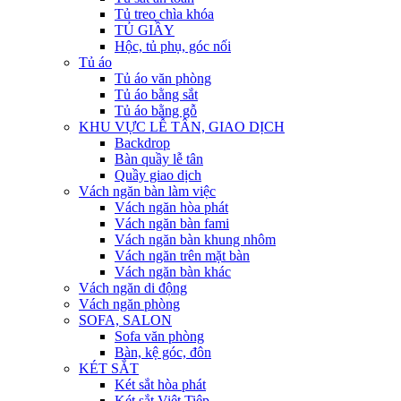
Tủ treo chìa khóa
TỦ GIẦY
Hộc, tủ phụ, góc nối
Tủ áo
Tủ áo văn phòng
Tủ áo bằng sắt
Tủ áo bằng gỗ
KHU VỰC LỄ TÂN, GIAO DỊCH
Backdrop
Bàn quầy lễ tân
Quầy giao dịch
Vách ngăn bàn làm việc
Vách ngăn hòa phát
Vách ngăn bàn fami
Vách ngăn bàn khung nhôm
Vách ngăn trên mặt bàn
Vách ngăn bàn khác
Vách ngăn di động
Vách ngăn phòng
SOFA, SALON
Sofa văn phòng
Bàn, kệ góc, đôn
KÉT SẮT
Két sắt hòa phát
Két sắt Việt Tiệp