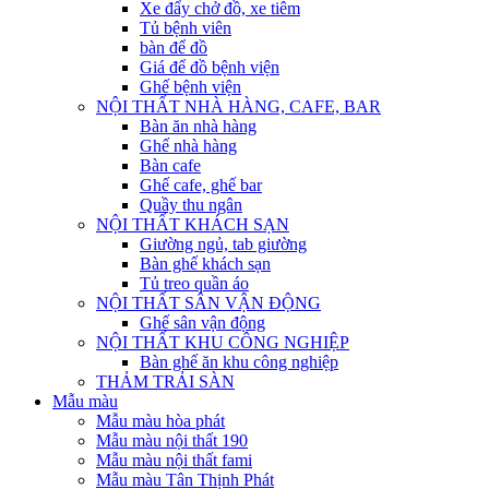
Xe đẩy chở đồ, xe tiêm
Tủ bệnh viên
bàn để đồ
Giá để đồ bệnh viện
Ghế bệnh viện
NỘI THẤT NHÀ HÀNG, CAFE, BAR
Bàn ăn nhà hàng
Ghế nhà hàng
Bàn cafe
Ghế cafe, ghế bar
Quầy thu ngân
NỘI THẤT KHÁCH SẠN
Giường ngủ, tab giường
Bàn ghế khách sạn
Tủ treo quần áo
NỘI THẤT SÂN VẬN ĐỘNG
Ghế sân vận động
NỘI THẤT KHU CÔNG NGHIỆP
Bàn ghế ăn khu công nghiệp
THẢM TRẢI SÀN
Mẫu màu
Mẫu màu hòa phát
Mẫu màu nội thất 190
Mẫu màu nội thất fami
Mẫu màu Tân Thịnh Phát