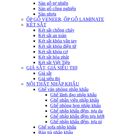
Sàn gỗ tự nhiên
Sàn gỗ công nghiệp
Sàn nhựa
ỐP GỖ VENEER, ỐP GỖ LAMINATE
KÉT SẮT
Két sắt chống cháy
Két sắt an toàn
Két sắt khóa vân tay
Két sắt khóa điện tử
Két sắt khóa cơ
Két sắt hòa phát
Két sắt Việt Tiệp
GIÁ SẮT, GIÁ SIÊU THỊ
Giá sắt
Giá siêu thị
NỘI THẤT NHẬP KHẨU
Ghế văn phòng nhập khẩu
Ghế lãnh đạo nhập khẩu
Ghế nhân viên nhập khẩu
Ghế phòng họp nhập khẩu
Ghế nhập khẩu đệm, tựa da
Ghế nhập khẩu đệm tựa lưới
Ghế nhập khẩu đệm, tựa nỉ
Ghế sofa nhập khẩu
Bàn trà nhập khẩu