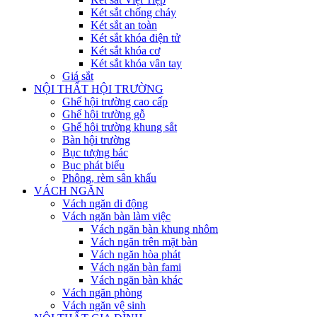
Két sắt chống cháy
Két sắt an toàn
Két sắt khóa điện tử
Két sắt khóa cơ
Két sắt khóa vân tay
Giá sắt
NỘI THẤT HỘI TRƯỜNG
Ghế hội trường cao cấp
Ghế hội trường gỗ
Ghế hội trường khung sắt
Bàn hội trường
Bục tượng bác
Bục phát biểu
Phông, rèm sân khấu
VÁCH NGĂN
Vách ngăn di động
Vách ngăn bàn làm việc
Vách ngăn bàn khung nhôm
Vách ngăn trên mặt bàn
Vách ngăn hòa phát
Vách ngăn bàn fami
Vách ngăn bàn khác
Vách ngăn phòng
Vách ngăn vệ sinh