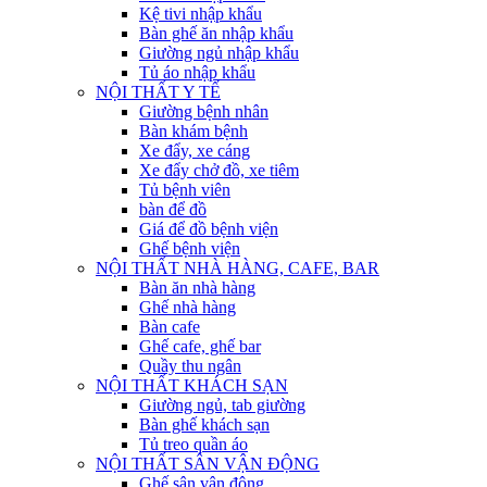
Kệ tivi nhập khẩu
Bàn ghế ăn nhập khẩu
Giường ngủ nhập khẩu
Tủ áo nhập khẩu
NỘI THẤT Y TẾ
Giường bệnh nhân
Bàn khám bệnh
Xe đẩy, xe cáng
Xe đẩy chở đồ, xe tiêm
Tủ bệnh viên
bàn để đồ
Giá để đồ bệnh viện
Ghế bệnh viện
NỘI THẤT NHÀ HÀNG, CAFE, BAR
Bàn ăn nhà hàng
Ghế nhà hàng
Bàn cafe
Ghế cafe, ghế bar
Quầy thu ngân
NỘI THẤT KHÁCH SẠN
Giường ngủ, tab giường
Bàn ghế khách sạn
Tủ treo quần áo
NỘI THẤT SÂN VẬN ĐỘNG
Ghế sân vận động