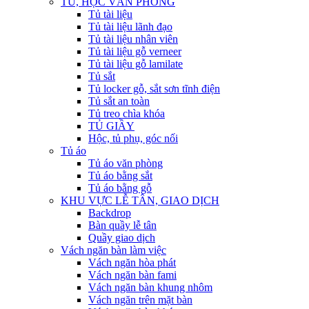
TỦ, HỘC VĂN PHÒNG
Tủ tài liệu
Tủ tài liệu lãnh đạo
Tủ tài liệu nhân viên
Tủ tài liệu gỗ verneer
Tủ tài liệu gỗ lamilate
Tủ sắt
Tủ locker gỗ, sắt sơn tĩnh điện
Tủ sắt an toàn
Tủ treo chìa khóa
TỦ GIẦY
Hộc, tủ phụ, góc nối
Tủ áo
Tủ áo văn phòng
Tủ áo bằng sắt
Tủ áo bằng gỗ
KHU VỰC LỄ TÂN, GIAO DỊCH
Backdrop
Bàn quầy lễ tân
Quầy giao dịch
Vách ngăn bàn làm việc
Vách ngăn hòa phát
Vách ngăn bàn fami
Vách ngăn bàn khung nhôm
Vách ngăn trên mặt bàn