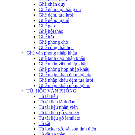
Ghế chân quỳ
Ghế đệm, tựa bằng da
Ghế đệm, tựa lưới
Ghế đệm, tựa nỉ
Ghế gấp
Ghế hội thảo
Ghế tựa
Ghế phòng chờ
Ghế công thái học
Ghế văn phòng nhập khẩu
Ghế lãnh đạo nhập khẩu
Ghế nhân viên nhập khẩu
Ghế phòng họp nhập khẩu
Ghế nhập khẩu đệm, tựa da
Ghế nhập khẩu đệm tựa lưới
Ghế nhập khẩu đệm, tựa nỉ
TỦ, HỘC VĂN PHÒNG
Tủ tài liệu
Tủ tài liệu lãnh đạo
Tủ tài liệu nhân viên
Tủ tài liệu gỗ verneer
Tủ tài liệu gỗ lamilate
Tủ sắt
Tủ locker gỗ, sắt sơn tĩnh điện
Tủ sắt an toàn