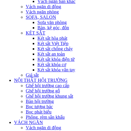
Vách ngăn bàn khác
Vách ngăn di động
Vách ngăn phòng
SOFA, SALON
Sofa văn phòng
Bàn, kệ góc, đôn
KÉT SẮT
Két sắt hòa phát
Két sắt Việt Tiệp
Két sắt chống cháy
Két sắt an toàn
Két sắt khóa điện tử
Két sắt khóa cơ
Két sắt khóa vân tay
Giá sắt
NỘI THẤT HỘI TRƯỜNG
Ghế hội trường cao cấp
Ghế hội trường gỗ
Ghế hội trường khung sắt
Bàn hội trường
Bục tượng bác
Bục phát biểu
Phông, rèm sân khấu
VÁCH NGĂN
Vách ngăn di động