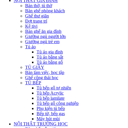
NỘI THẤT GIA ĐÌNH
Bàn thờ, tủ thờ
Bàn ghế phòng khách
Ghế thư giãn
Đợt trang trí
Kệ tivi
Bàn ghế ăn gia đình
Giường ngủ người lớn
Giường ngủ trẻ em
Tủ áo
Tủ áo gia đình
Tủ áo bằng sắt
Tủ áo bằng gỗ
TỦ GIẦY
Bàn làm việc, học tập
Ghế công thái học
TỦ BẾP
Tủ bếp gỗ tự nhiên
Tủ bếp Acrylic
Tủ bếp lamilate
Tủ bếp gỗ công nghiệp
Phụ kiện tủ bếp
Bếp từ, bếp gas
Máy hút mùi
NỘI THẤT TRƯỜNG HỌC