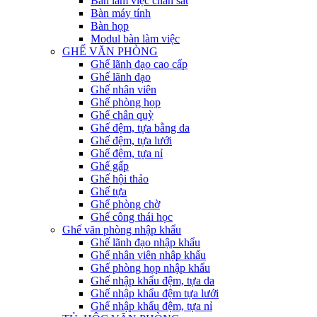
Bàn làm việc chân sắt
Bàn máy tính
Bàn họp
Modul bàn làm việc
GHẾ VĂN PHÒNG
Ghế lãnh đạo cao cấp
Ghế lãnh đạo
Ghế nhân viên
Ghế phòng họp
Ghế chân quỳ
Ghế đệm, tựa bằng da
Ghế đệm, tựa lưới
Ghế đệm, tựa nỉ
Ghế gấp
Ghế hội thảo
Ghế tựa
Ghế phòng chờ
Ghế công thái học
Ghế văn phòng nhập khẩu
Ghế lãnh đạo nhập khẩu
Ghế nhân viên nhập khẩu
Ghế phòng họp nhập khẩu
Ghế nhập khẩu đệm, tựa da
Ghế nhập khẩu đệm tựa lưới
Ghế nhập khẩu đệm, tựa nỉ