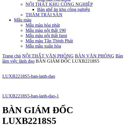
NỘI THẤT KHU CÔNG NGHIỆP
Bàn ghế ăn khu công nghiệp
THẢM TRẢI SÀN
Mẫu màu
Mẫu màu hòa phát
Mẫu màu nội thất 190
Mẫu màu nội thất fami
Mẫu màu Tân Thịnh Phát
Mẫu mầu xuân hòa
Trang chủ
NỘI THẤT VĂN PHÒNG
BÀN VĂN PHÒNG
Bàn
làm việc lãnh đạo
BÀN GIÁM ĐỐC LUXB2218S5
LUXB2218S5-ban-lanh-dao
LUXB2218S5-ban-lanh-dao-1
BÀN GIÁM ĐỐC
LUXB2218S5