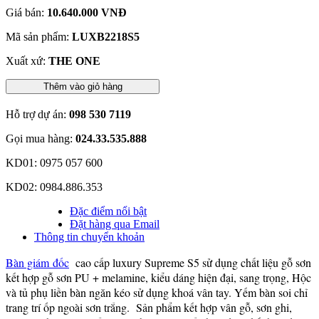
Giá bán:
10.640.000 VNĐ
Mã sản phẩm:
LUXB2218S5
Xuất xứ:
THE ONE
Thêm vào giỏ hàng
Hỗ trợ dự án:
098 530 7119
Gọi mua hàng:
024.33.535.888
KD01: 0975 057 600
KD02: 0984.886.353
Đặc điểm nổi bật
Đặt hàng qua Email
Thông tin chuyển khoản
Bàn giám đốc
cao cấp luxury Supreme S5 sử dụng chất liệu gỗ sơn
kết hợp gỗ sơn PU + melamine, kiểu dáng hiện đại, sang trọng, Hộc
và tủ phụ liền bàn ngăn kéo sử dụng khoá vân tay. Yếm bàn soi chỉ
trang trí ốp ngoài sơn trắng. Sản phẩm kết hợp vân gỗ, sơn ghi,