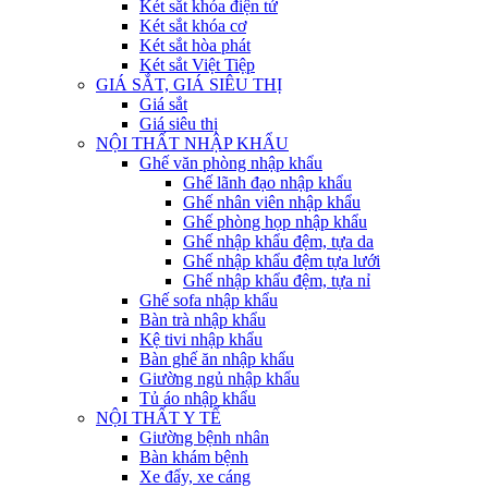
Két sắt khóa điện tử
Két sắt khóa cơ
Két sắt hòa phát
Két sắt Việt Tiệp
GIÁ SẮT, GIÁ SIÊU THỊ
Giá sắt
Giá siêu thị
NỘI THẤT NHẬP KHẨU
Ghế văn phòng nhập khẩu
Ghế lãnh đạo nhập khẩu
Ghế nhân viên nhập khẩu
Ghế phòng họp nhập khẩu
Ghế nhập khẩu đệm, tựa da
Ghế nhập khẩu đệm tựa lưới
Ghế nhập khẩu đệm, tựa nỉ
Ghế sofa nhập khẩu
Bàn trà nhập khẩu
Kệ tivi nhập khẩu
Bàn ghế ăn nhập khẩu
Giường ngủ nhập khẩu
Tủ áo nhập khẩu
NỘI THẤT Y TẾ
Giường bệnh nhân
Bàn khám bệnh
Xe đẩy, xe cáng