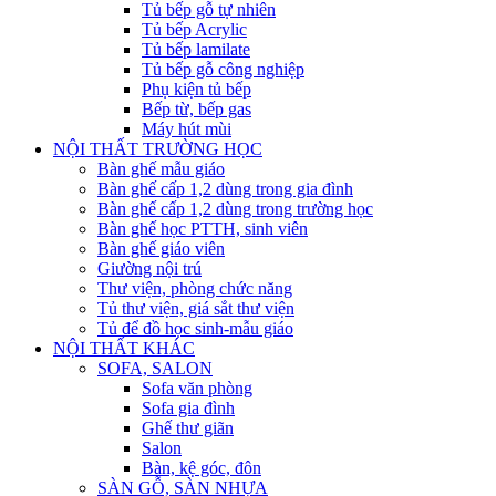
Tủ bếp gỗ tự nhiên
Tủ bếp Acrylic
Tủ bếp lamilate
Tủ bếp gỗ công nghiệp
Phụ kiện tủ bếp
Bếp từ, bếp gas
Máy hút mùi
NỘI THẤT TRƯỜNG HỌC
Bàn ghế mẫu giáo
Bàn ghế cấp 1,2 dùng trong gia đình
Bàn ghế cấp 1,2 dùng trong trường học
Bàn ghế học PTTH, sinh viên
Bàn ghế giáo viên
Giường nội trú
Thư viện, phòng chức năng
Tủ thư viện, giá sắt thư viện
Tủ để đồ học sinh-mẫu giáo
NỘI THẤT KHÁC
SOFA, SALON
Sofa văn phòng
Sofa gia đình
Ghế thư giãn
Salon
Bàn, kệ góc, đôn
SÀN GỖ, SÀN NHỰA