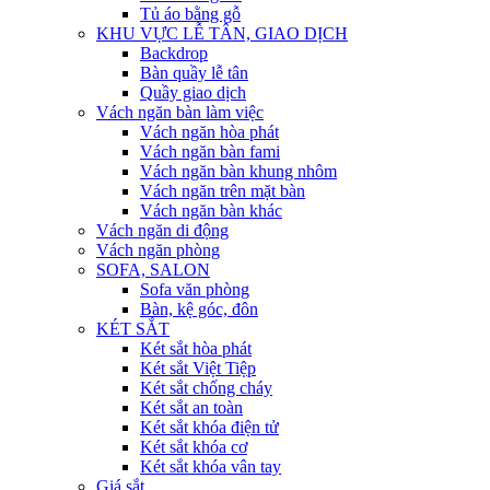
Tủ áo bằng gỗ
KHU VỰC LỄ TÂN, GIAO DỊCH
Backdrop
Bàn quầy lễ tân
Quầy giao dịch
Vách ngăn bàn làm việc
Vách ngăn hòa phát
Vách ngăn bàn fami
Vách ngăn bàn khung nhôm
Vách ngăn trên mặt bàn
Vách ngăn bàn khác
Vách ngăn di động
Vách ngăn phòng
SOFA, SALON
Sofa văn phòng
Bàn, kệ góc, đôn
KÉT SẮT
Két sắt hòa phát
Két sắt Việt Tiệp
Két sắt chống cháy
Két sắt an toàn
Két sắt khóa điện tử
Két sắt khóa cơ
Két sắt khóa vân tay
Giá sắt