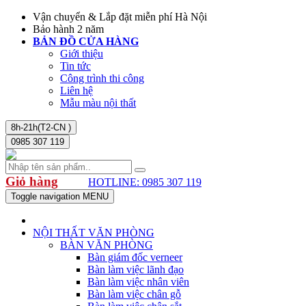
Vận chuyển & Lắp đặt miễn phí Hà Nội
Bảo hành 2 năm
BẢN ĐỒ CỬA HÀNG
Giới thiệu
Tin tức
Công trình thi công
Liên hệ
Mẫu màu nội thất
8h-21h(T2-CN )
0985 307 119
Giỏ hàng
HOTLINE: 0985 307 119
Toggle navigation
MENU
NỘI THẤT VĂN PHÒNG
BÀN VĂN PHÒNG
Bàn giám đốc verneer
Bàn làm việc lãnh đạo
Bàn làm việc nhân viên
Bàn làm việc chân gỗ