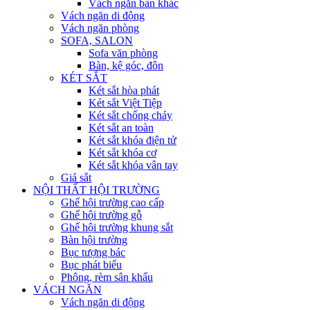
Vách ngăn bàn khác
Vách ngăn di động
Vách ngăn phòng
SOFA, SALON
Sofa văn phòng
Bàn, kệ góc, đôn
KÉT SẮT
Két sắt hòa phát
Két sắt Việt Tiệp
Két sắt chống cháy
Két sắt an toàn
Két sắt khóa điện tử
Két sắt khóa cơ
Két sắt khóa vân tay
Giá sắt
NỘI THẤT HỘI TRƯỜNG
Ghế hội trường cao cấp
Ghế hội trường gỗ
Ghế hội trường khung sắt
Bàn hội trường
Bục tượng bác
Bục phát biểu
Phông, rèm sân khấu
VÁCH NGĂN
Vách ngăn di động