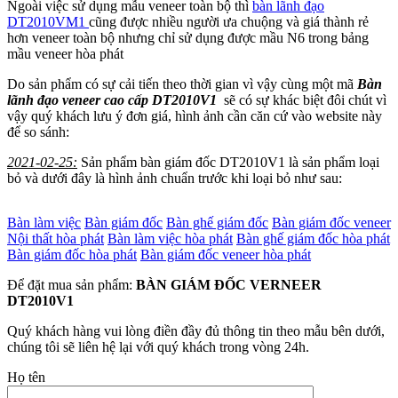
Ngoài việc sử dụng mẫu veneer toàn bộ thì
bàn lãnh đạo
DT2010VM1
cũng được nhiều người ưa chuộng và giá thành rẻ
hơn veneer toàn bộ nhưng chỉ sử dụng được mầu N6 trong bảng
mầu veneer hòa phát
Do sản phẩm có sự cải tiến theo thời gian vì vậy cùng một mã
Bàn
lãnh đạo veneer cao cấp DT2010V1
sẽ có sự khác biệt đôi chút vì
vậy quý khách lưu ý đơn giá, hình ảnh cần căn cứ vào website này
để so sánh:
2021-02-25:
Sản phẩm bàn giám đốc DT2010V1 là sản phẩm loại
bỏ và dưới đây là hình ảnh chuẩn trước khi loại bỏ như sau:
Bàn làm việc
Bàn giám đốc
Bàn ghế giám đốc
Bàn giám đốc veneer
Nội thất hòa phát
Bàn làm việc hòa phát
Bàn ghế giám đốc hòa phát
Bàn giám đốc hòa phát
Bàn giám đốc veneer hòa phát
Để đặt mua sản phẩm:
BÀN GIÁM ĐỐC VERNEER
DT2010V1
Quý khách hàng vui lòng điền đầy đủ thông tin theo mẫu bên dưới,
chúng tôi sẽ liên hệ lại với quý khách trong vòng 24h.
Họ tên