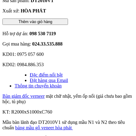
Mã sản phẩm:
DT2010V1
Xuất xứ:
HÒA PHÁT
Thêm vào giỏ hàng
Hỗ trợ dự án:
098 530 7119
Gọi mua hàng:
024.33.535.888
KD01: 0975 057 600
KD02: 0984.886.353
Đặc điểm nổi bật
Đặt hàng qua Email
Thông tin chuyển khoản
Bàn giám đốc verneer
mặt chữ nhật, yếm ốp nổi (giá chưa bao gồm
hộc, tủ phụ)
KT: R2000xS1000xC760
Mầu bàn lãnh đạo DT2010V1 sử dụng mầu N1 và N2 theo tiêu
chuẩn
bảng mầu gỗ veneer hòa phát