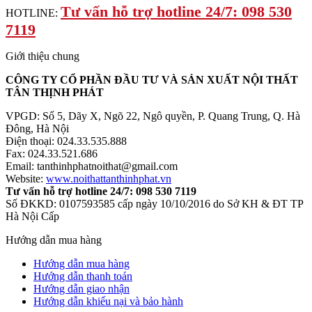
Tư vấn hỗ trợ hotline 24/7: 098 530
HOTLINE:
7119
Giới thiệu chung
CÔNG TY CỔ PHẦN ĐẦU TƯ VÀ SẢN XUẤT NỘI THẤT
TÂN THỊNH PHÁT
VPGD: Số 5, Dãy X, Ngõ 22, Ngô quyền, P. Quang Trung, Q. Hà
Đông, Hà Nội
Điện thoại: 024.33.535.888
Fax: 024.33.521.686
Email: tanthinhphatnoithat@gmail.com
Website:
www.noithattanthinhphat.vn
Tư vấn hỗ trợ hotline 24/7: 098 530 7119
Số ĐKKD: 0107593585 cấp ngày 10/10/2016 do Sở KH & ĐT TP
Hà Nội Cấp
Hướng dẫn mua hàng
Hướng dẫn mua hàng
Hướng dẫn thanh toán
Hướng dẫn giao nhận
Hướng dẫn khiếu nại và bảo hành