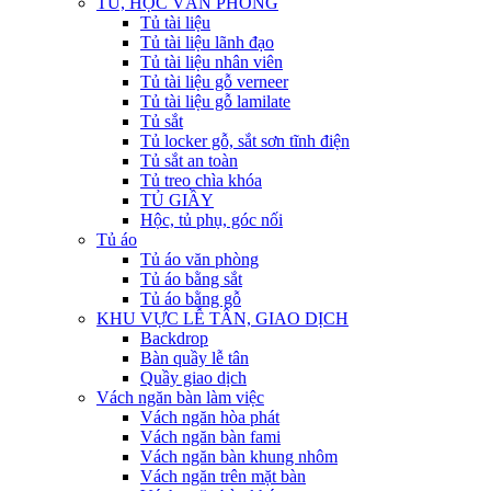
TỦ, HỘC VĂN PHÒNG
Tủ tài liệu
Tủ tài liệu lãnh đạo
Tủ tài liệu nhân viên
Tủ tài liệu gỗ verneer
Tủ tài liệu gỗ lamilate
Tủ sắt
Tủ locker gỗ, sắt sơn tĩnh điện
Tủ sắt an toàn
Tủ treo chìa khóa
TỦ GIẦY
Hộc, tủ phụ, góc nối
Tủ áo
Tủ áo văn phòng
Tủ áo bằng sắt
Tủ áo bằng gỗ
KHU VỰC LỄ TÂN, GIAO DỊCH
Backdrop
Bàn quầy lễ tân
Quầy giao dịch
Vách ngăn bàn làm việc
Vách ngăn hòa phát
Vách ngăn bàn fami
Vách ngăn bàn khung nhôm
Vách ngăn trên mặt bàn