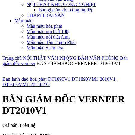
NỘI THẤT KHU CÔNG NGHIỆP
Bàn ghế ăn khu công nghiệp
THẢM TRẢI SÀN
Mẫu màu
Mẫu màu hòa phát
Mẫu màu nội thất 190
Mẫu màu nội thất fami
Mẫu màu Tân Thịnh Phát
Mẫu mầu xuân hòa
Trang chủ
NỘI THẤT VĂN PHÒNG
BÀN VĂN PHÒNG
Bàn
giám đốc verneer
BÀN GIÁM ĐỐC VERNEER DT2010V1
Ban-lanh-dao-hoa-phat-DT1890V1-DT1890VM1-2010V1-
DT2010VM1-20210225
BÀN GIÁM ĐỐC VERNEER
DT2010V1
Giá bán:
Liên hệ