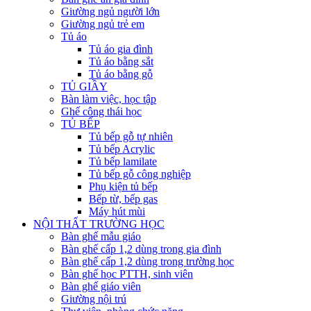
Giường ngủ người lớn
Giường ngủ trẻ em
Tủ áo
Tủ áo gia đình
Tủ áo bằng sắt
Tủ áo bằng gỗ
TỦ GIẦY
Bàn làm việc, học tập
Ghế công thái học
TỦ BẾP
Tủ bếp gỗ tự nhiên
Tủ bếp Acrylic
Tủ bếp lamilate
Tủ bếp gỗ công nghiệp
Phụ kiện tủ bếp
Bếp từ, bếp gas
Máy hút mùi
NỘI THẤT TRƯỜNG HỌC
Bàn ghế mẫu giáo
Bàn ghế cấp 1,2 dùng trong gia đình
Bàn ghế cấp 1,2 dùng trong trường học
Bàn ghế học PTTH, sinh viên
Bàn ghế giáo viên
Giường nội trú