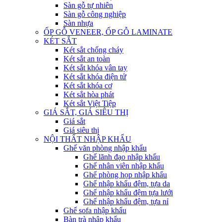
Sàn gỗ tự nhiên
Sàn gỗ công nghiệp
Sàn nhựa
ỐP GỖ VENEER, ỐP GỖ LAMINATE
KÉT SẮT
Két sắt chống cháy
Két sắt an toàn
Két sắt khóa vân tay
Két sắt khóa điện tử
Két sắt khóa cơ
Két sắt hòa phát
Két sắt Việt Tiệp
GIÁ SẮT, GIÁ SIÊU THỊ
Giá sắt
Giá siêu thị
NỘI THẤT NHẬP KHẨU
Ghế văn phòng nhập khẩu
Ghế lãnh đạo nhập khẩu
Ghế nhân viên nhập khẩu
Ghế phòng họp nhập khẩu
Ghế nhập khẩu đệm, tựa da
Ghế nhập khẩu đệm tựa lưới
Ghế nhập khẩu đệm, tựa nỉ
Ghế sofa nhập khẩu
Bàn trà nhập khẩu