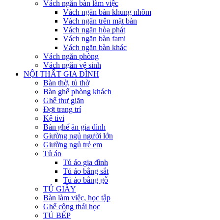
Vách ngăn bàn làm việc
Vách ngăn bàn khung nhôm
Vách ngăn trên mặt bàn
Vách ngăn hòa phát
Vách ngăn bàn fami
Vách ngăn bàn khác
Vách ngăn phòng
Vách ngăn vệ sinh
NỘI THẤT GIA ĐÌNH
Bàn thờ, tủ thờ
Bàn ghế phòng khách
Ghế thư giãn
Đợt trang trí
Kệ tivi
Bàn ghế ăn gia đình
Giường ngủ người lớn
Giường ngủ trẻ em
Tủ áo
Tủ áo gia đình
Tủ áo bằng sắt
Tủ áo bằng gỗ
TỦ GIẦY
Bàn làm việc, học tập
Ghế công thái học
TỦ BẾP