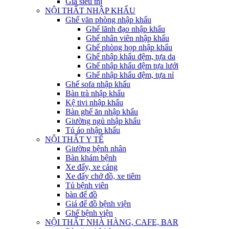
Giá siêu thị
NỘI THẤT NHẬP KHẨU
Ghế văn phòng nhập khẩu
Ghế lãnh đạo nhập khẩu
Ghế nhân viên nhập khẩu
Ghế phòng họp nhập khẩu
Ghế nhập khẩu đệm, tựa da
Ghế nhập khẩu đệm tựa lưới
Ghế nhập khẩu đệm, tựa nỉ
Ghế sofa nhập khẩu
Bàn trà nhập khẩu
Kệ tivi nhập khẩu
Bàn ghế ăn nhập khẩu
Giường ngủ nhập khẩu
Tủ áo nhập khẩu
NỘI THẤT Y TẾ
Giường bệnh nhân
Bàn khám bệnh
Xe đẩy, xe cáng
Xe đẩy chở đồ, xe tiêm
Tủ bệnh viên
bàn để đồ
Giá để đồ bệnh viện
Ghế bệnh viện
NỘI THẤT NHÀ HÀNG, CAFE, BAR