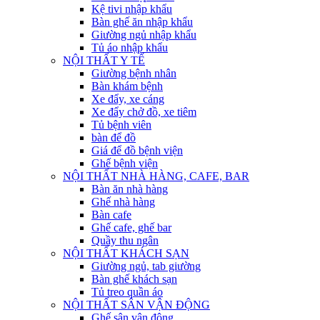
Kệ tivi nhập khẩu
Bàn ghế ăn nhập khẩu
Giường ngủ nhập khẩu
Tủ áo nhập khẩu
NỘI THẤT Y TẾ
Giường bệnh nhân
Bàn khám bệnh
Xe đẩy, xe cáng
Xe đẩy chở đồ, xe tiêm
Tủ bệnh viên
bàn để đồ
Giá để đồ bệnh viện
Ghế bệnh viện
NỘI THẤT NHÀ HÀNG, CAFE, BAR
Bàn ăn nhà hàng
Ghế nhà hàng
Bàn cafe
Ghế cafe, ghế bar
Quầy thu ngân
NỘI THẤT KHÁCH SẠN
Giường ngủ, tab giường
Bàn ghế khách sạn
Tủ treo quần áo
NỘI THẤT SÂN VẬN ĐỘNG
Ghế sân vận động