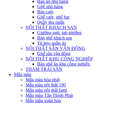
Bàn ăn nhà hàng
Ghế nhà hàng
Bàn cafe
Ghế cafe, ghế bar
Quầy thu ngân
NỘI THẤT KHÁCH SẠN
Giường ngủ, tab giường
Bàn ghế khách sạn
Tủ treo quần áo
NỘI THẤT SÂN VẬN ĐỘNG
Ghế sân vận động
NỘI THẤT KHU CÔNG NGHIỆP
Bàn ghế ăn khu công nghiệp
THẢM TRẢI SÀN
Mẫu màu
Mẫu màu hòa phát
Mẫu màu nội thất 190
Mẫu màu nội thất fami
Mẫu màu Tân Thịnh Phát
Mẫu mầu xuân hòa