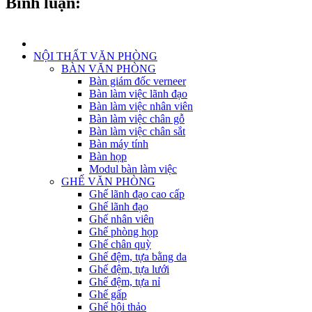
Bình luận:
NỘI THẤT VĂN PHÒNG
BÀN VĂN PHÒNG
Bàn giám đốc verneer
Bàn làm việc lãnh đạo
Bàn làm việc nhân viên
Bàn làm việc chân gỗ
Bàn làm việc chân sắt
Bàn máy tính
Bàn họp
Modul bàn làm việc
GHẾ VĂN PHÒNG
Ghế lãnh đạo cao cấp
Ghế lãnh đạo
Ghế nhân viên
Ghế phòng họp
Ghế chân quỳ
Ghế đệm, tựa bằng da
Ghế đệm, tựa lưới
Ghế đệm, tựa nỉ
Ghế gấp
Ghế hội thảo