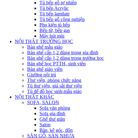
Tủ bếp gỗ tự nhiên
Tủ bếp Acrylic
Tủ bếp lamilate
Tủ bếp gỗ công nghiệp
Phụ kiện tủ bếp
Bếp từ, bếp gas
Máy hút mùi
NỘI THẤT TRƯỜNG HỌC
Bàn ghế mẫu giáo
Bàn ghế cấp 1,2 dùng trong gia đình
Bàn ghế cấp 1,2 dùng trong trường học
Bàn ghế học PTTH, sinh viên
Bàn ghế giáo viên
Giường nội trú
Thư viện, phòng chức năng
Tủ thư viện, giá sắt thư viện
Tủ để đồ học sinh-mẫu giáo
NỘI THẤT KHÁC
SOFA, SALON
Sofa văn phòng
Sofa gia đình
Ghế thư giãn
Salon
Bàn, kệ góc, đôn
SÀN GỖ, SÀN NHỰA