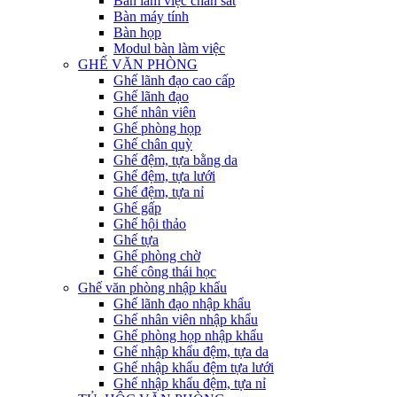
Bàn làm việc chân sắt
Bàn máy tính
Bàn họp
Modul bàn làm việc
GHẾ VĂN PHÒNG
Ghế lãnh đạo cao cấp
Ghế lãnh đạo
Ghế nhân viên
Ghế phòng họp
Ghế chân quỳ
Ghế đệm, tựa bằng da
Ghế đệm, tựa lưới
Ghế đệm, tựa nỉ
Ghế gấp
Ghế hội thảo
Ghế tựa
Ghế phòng chờ
Ghế công thái học
Ghế văn phòng nhập khẩu
Ghế lãnh đạo nhập khẩu
Ghế nhân viên nhập khẩu
Ghế phòng họp nhập khẩu
Ghế nhập khẩu đệm, tựa da
Ghế nhập khẩu đệm tựa lưới
Ghế nhập khẩu đệm, tựa nỉ