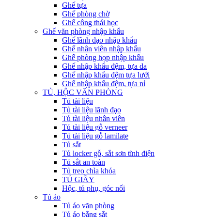
Ghế tựa
Ghế phòng chờ
Ghế công thái học
Ghế văn phòng nhập khẩu
Ghế lãnh đạo nhập khẩu
Ghế nhân viên nhập khẩu
Ghế phòng họp nhập khẩu
Ghế nhập khẩu đệm, tựa da
Ghế nhập khẩu đệm tựa lưới
Ghế nhập khẩu đệm, tựa nỉ
TỦ, HỘC VĂN PHÒNG
Tủ tài liệu
Tủ tài liệu lãnh đạo
Tủ tài liệu nhân viên
Tủ tài liệu gỗ verneer
Tủ tài liệu gỗ lamilate
Tủ sắt
Tủ locker gỗ, sắt sơn tĩnh điện
Tủ sắt an toàn
Tủ treo chìa khóa
TỦ GIẦY
Hộc, tủ phụ, góc nối
Tủ áo
Tủ áo văn phòng
Tủ áo bằng sắt