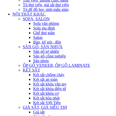
Thư viện, phòng chức năng
Tủ thư viện, giá sắt thư viện
Tủ để đồ học sinh-mẫu giáo
NỘI THẤT KHÁC
SOFA, SALON
Sofa văn phòng
Sofa gia đình
Ghế thư giãn
Salon
Bàn, kệ góc, đôn
SÀN GỖ, SÀN NHỰA
Sàn gỗ tự nhiên
Sàn gỗ công nghiệp
Sàn nhựa
ỐP GỖ VENEER, ỐP GỖ LAMINATE
KÉT SẮT
Két sắt chống cháy
Két sắt an toàn
Két sắt khóa vân tay
Két sắt khóa điện tử
Két sắt khóa cơ
Két sắt hòa phát
Két sắt Việt Tiệp
GIÁ SẮT, GIÁ SIÊU THỊ
Giá sắt