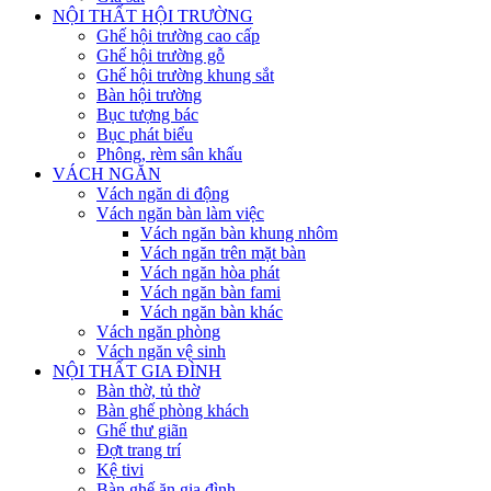
NỘI THẤT HỘI TRƯỜNG
Ghế hội trường cao cấp
Ghế hội trường gỗ
Ghế hội trường khung sắt
Bàn hội trường
Bục tượng bác
Bục phát biểu
Phông, rèm sân khấu
VÁCH NGĂN
Vách ngăn di động
Vách ngăn bàn làm việc
Vách ngăn bàn khung nhôm
Vách ngăn trên mặt bàn
Vách ngăn hòa phát
Vách ngăn bàn fami
Vách ngăn bàn khác
Vách ngăn phòng
Vách ngăn vệ sinh
NỘI THẤT GIA ĐÌNH
Bàn thờ, tủ thờ
Bàn ghế phòng khách
Ghế thư giãn
Đợt trang trí
Kệ tivi
Bàn ghế ăn gia đình