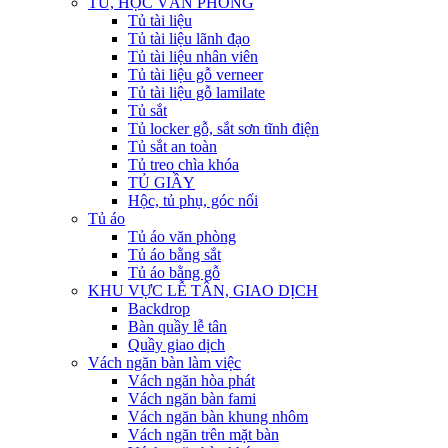
TỦ, HỘC VĂN PHÒNG
Tủ tài liệu
Tủ tài liệu lãnh đạo
Tủ tài liệu nhân viên
Tủ tài liệu gỗ verneer
Tủ tài liệu gỗ lamilate
Tủ sắt
Tủ locker gỗ, sắt sơn tĩnh điện
Tủ sắt an toàn
Tủ treo chìa khóa
TỦ GIẦY
Hộc, tủ phụ, góc nối
Tủ áo
Tủ áo văn phòng
Tủ áo bằng sắt
Tủ áo bằng gỗ
KHU VỰC LỄ TÂN, GIAO DỊCH
Backdrop
Bàn quầy lễ tân
Quầy giao dịch
Vách ngăn bàn làm việc
Vách ngăn hòa phát
Vách ngăn bàn fami
Vách ngăn bàn khung nhôm
Vách ngăn trên mặt bàn