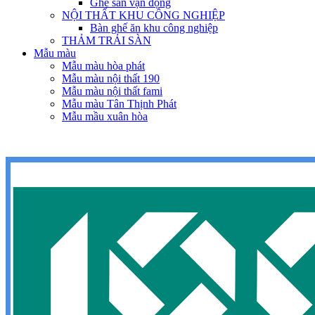
Ghế sân vận động
NỘI THẤT KHU CÔNG NGHIỆP
Bàn ghế ăn khu công nghiệp
THẢM TRẢI SÀN
Mẫu màu
Mẫu màu hòa phát
Mẫu màu nội thất 190
Mẫu màu nội thất fami
Mẫu màu Tân Thịnh Phát
Mẫu mầu xuân hòa