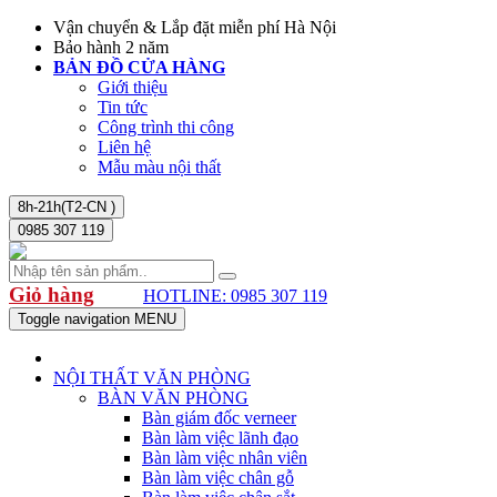
Vận chuyển & Lắp đặt miễn phí Hà Nội
Bảo hành 2 năm
BẢN ĐỒ CỬA HÀNG
Giới thiệu
Tin tức
Công trình thi công
Liên hệ
Mẫu màu nội thất
8h-21h(T2-CN )
0985 307 119
Giỏ hàng
HOTLINE: 0985 307 119
Toggle navigation
MENU
NỘI THẤT VĂN PHÒNG
BÀN VĂN PHÒNG
Bàn giám đốc verneer
Bàn làm việc lãnh đạo
Bàn làm việc nhân viên
Bàn làm việc chân gỗ