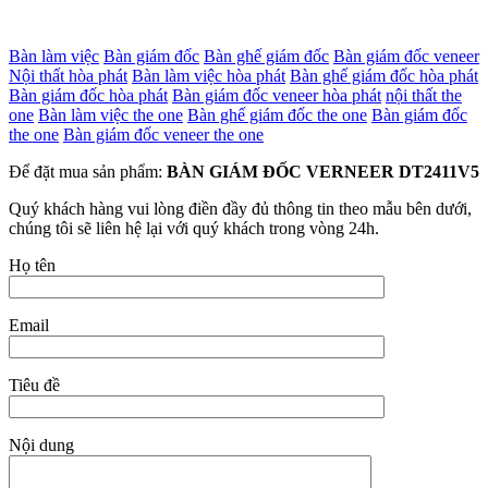
Bàn làm việc
Bàn giám đốc
Bàn ghế giám đốc
Bàn giám đốc veneer
Nội thất hòa phát
Bàn làm việc hòa phát
Bàn ghế giám đốc hòa phát
Bàn giám đốc hòa phát
Bàn giám đốc veneer hòa phát
nội thất the
one
Bàn làm việc the one
Bàn ghế giám đốc the one
Bàn giám đốc
the one
Bàn giám đốc veneer the one
Để đặt mua sản phẩm:
BÀN GIÁM ĐỐC VERNEER DT2411V5
Quý khách hàng vui lòng điền đầy đủ thông tin theo mẫu bên dưới,
chúng tôi sẽ liên hệ lại với quý khách trong vòng 24h.
Họ tên
Email
Tiêu đề
Nội dung