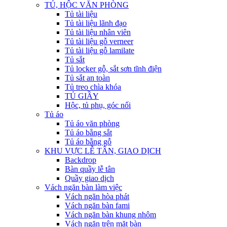
TỦ, HỘC VĂN PHÒNG
Tủ tài liệu
Tủ tài liệu lãnh đạo
Tủ tài liệu nhân viên
Tủ tài liệu gỗ verneer
Tủ tài liệu gỗ lamilate
Tủ sắt
Tủ locker gỗ, sắt sơn tĩnh điện
Tủ sắt an toàn
Tủ treo chìa khóa
TỦ GIẦY
Hộc, tủ phụ, góc nối
Tủ áo
Tủ áo văn phòng
Tủ áo bằng sắt
Tủ áo bằng gỗ
KHU VỰC LỄ TÂN, GIAO DỊCH
Backdrop
Bàn quầy lễ tân
Quầy giao dịch
Vách ngăn bàn làm việc
Vách ngăn hòa phát
Vách ngăn bàn fami
Vách ngăn bàn khung nhôm
Vách ngăn trên mặt bàn