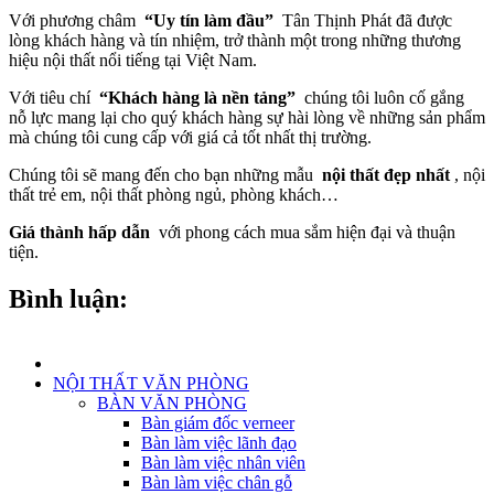
Với phương châm
“Uy tín làm đầu”
Tân Thịnh Phát đã được
lòng khách hàng và tín nhiệm, trở thành một trong những thương
hiệu nội thất nổi tiếng tại Việt Nam.
Với tiêu chí
“Khách hàng là nền tảng”
chúng tôi luôn cố gắng
nỗ lực mang lại cho quý khách hàng sự hài lòng về những sản phẩm
mà chúng tôi cung cấp với giá cả tốt nhất thị trường.
Chúng tôi sẽ mang đến cho bạn những mẫu
nội thất đẹp nhất
, nội
thất trẻ em, nội thất phòng ngủ, phòng khách…
Giá thành hấp dẫn
với phong cách mua sắm hiện đại và thuận
tiện.
Bình luận:
NỘI THẤT VĂN PHÒNG
BÀN VĂN PHÒNG
Bàn giám đốc verneer
Bàn làm việc lãnh đạo
Bàn làm việc nhân viên
Bàn làm việc chân gỗ