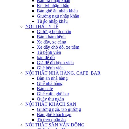
Bàn trà nhập khẩu
Kệ tivi nhập khẩu
Bàn ghế ăn nhập khẩu
Giường ngủ nhập khẩu
Tủ áo nhập khẩu
NỘI THẤT Y TẾ
Giường bệnh nhân
Bàn khám bệnh
Xe đẩy, xe cáng
Xe đẩy chở đồ, xe tiêm
Tủ bệnh viên
bàn để đồ
Giá để đồ bệnh viện
Ghế bệnh viện
NỘI THẤT NHÀ HÀNG, CAFE, BAR
Bàn ăn nhà hàng
Ghế nhà hàng
Bàn cafe
Ghế cafe, ghế bar
Quầy thu ngân
NỘI THẤT KHÁCH SẠN
Giường ngủ, tab giường
Bàn ghế khách sạn
Tủ treo quần áo
NỘI THẤT SÂN VẬN ĐỘNG