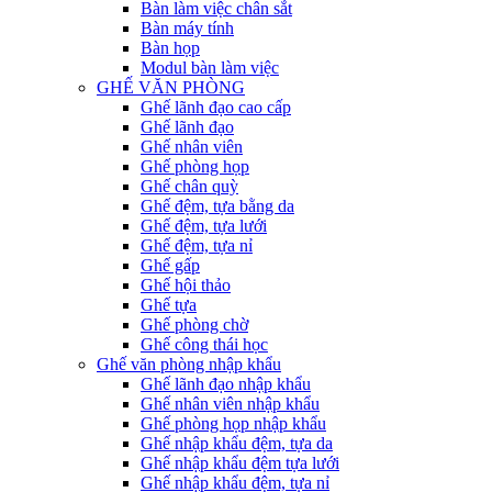
Bàn làm việc chân sắt
Bàn máy tính
Bàn họp
Modul bàn làm việc
GHẾ VĂN PHÒNG
Ghế lãnh đạo cao cấp
Ghế lãnh đạo
Ghế nhân viên
Ghế phòng họp
Ghế chân quỳ
Ghế đệm, tựa bằng da
Ghế đệm, tựa lưới
Ghế đệm, tựa nỉ
Ghế gấp
Ghế hội thảo
Ghế tựa
Ghế phòng chờ
Ghế công thái học
Ghế văn phòng nhập khẩu
Ghế lãnh đạo nhập khẩu
Ghế nhân viên nhập khẩu
Ghế phòng họp nhập khẩu
Ghế nhập khẩu đệm, tựa da
Ghế nhập khẩu đệm tựa lưới
Ghế nhập khẩu đệm, tựa nỉ