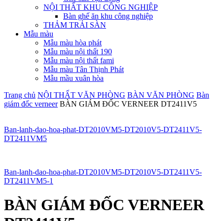
NỘI THẤT KHU CÔNG NGHIỆP
Bàn ghế ăn khu công nghiệp
THẢM TRẢI SÀN
Mẫu màu
Mẫu màu hòa phát
Mẫu màu nội thất 190
Mẫu màu nội thất fami
Mẫu màu Tân Thịnh Phát
Mẫu mầu xuân hòa
Trang chủ
NỘI THẤT VĂN PHÒNG
BÀN VĂN PHÒNG
Bàn
giám đốc verneer
BÀN GIÁM ĐỐC VERNEER DT2411V5
Ban-lanh-dao-hoa-phat-DT2010VM5-DT2010V5-DT2411V5-
DT2411VM5
Ban-lanh-dao-hoa-phat-DT2010VM5-DT2010V5-DT2411V5-
DT2411VM5-1
BÀN GIÁM ĐỐC VERNEER