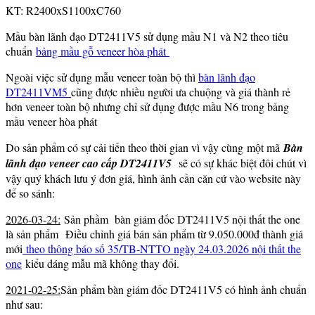
KT: R2400xS1100xC760
Mầu bàn lãnh đạo DT2411V5 sử dụng mầu N1 và N2 theo tiêu
chuẩn
bảng mầu gỗ veneer hòa phát
Ngoài việc sử dụng mẫu veneer toàn bộ thì
bàn lãnh đạo
DT2411VM5
cũng được nhiều người ưa chuộng và giá thành rẻ
hơn veneer toàn bộ nhưng chỉ sử dụng được mầu N6 trong bảng
mầu veneer hòa phát
Do sản phẩm có sự cải tiến theo thời gian vì vậy cùng một mã
Bàn
lãnh đạo veneer cao cấp DT2411V5
sẽ có sự khác biệt đôi chút vì
vậy quý khách lưu ý đơn giá, hình ảnh cần căn cứ vào website này
để so sánh:
2026-03-24:
Sản phầm bàn giám đốc DT2411V5 nội thất the one
là sản phẩm Điều chỉnh giá bán sản phẩm từ 9.050.000đ thành giá
mới
theo thông báo số 35/TB-NTTO ngày 24.03.2026 nội thất the
one
kiểu dáng mẫu mã không thay đổi.
2021-02-25:
Sản phẩm bàn giám đốc DT2411V5 có hình ảnh chuẩn
như sau: