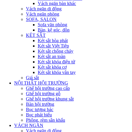
Vách ngăn bàn khác
Vách ngăn di động
Vách ngăn phòng
SOFA, SALON
Sofa văn phòng
Bàn, kệ góc, đôn
KÉT SẮT
Két sắt hòa phát
Két sắt Việt Tiệp
Két sắt chống cháy
Két sắt an toàn
Két sắt khóa điện tử
Két sắt khóa cơ
Két sắt khóa vân tay
Giá sắt
NỘI THẤT HỘI TRƯỜNG
Ghế hội trường cao cấp
Ghế hội trường gỗ
Ghế hội trường khung sắt
Bàn hội trường
Bục tượng bác
Bục phát biểu
Phông, rèm sân khấu
VÁCH NGĂN
Vách ngăn di động