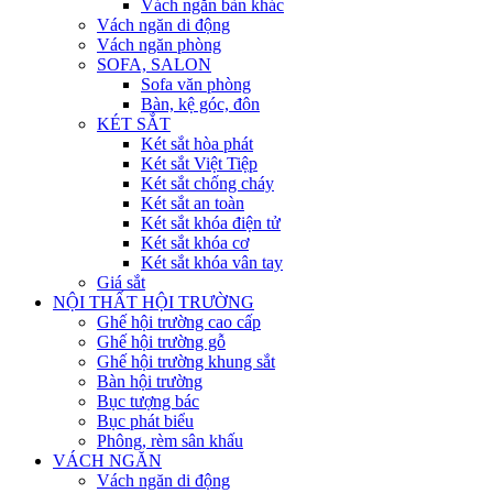
Vách ngăn bàn khác
Vách ngăn di động
Vách ngăn phòng
SOFA, SALON
Sofa văn phòng
Bàn, kệ góc, đôn
KÉT SẮT
Két sắt hòa phát
Két sắt Việt Tiệp
Két sắt chống cháy
Két sắt an toàn
Két sắt khóa điện tử
Két sắt khóa cơ
Két sắt khóa vân tay
Giá sắt
NỘI THẤT HỘI TRƯỜNG
Ghế hội trường cao cấp
Ghế hội trường gỗ
Ghế hội trường khung sắt
Bàn hội trường
Bục tượng bác
Bục phát biểu
Phông, rèm sân khấu
VÁCH NGĂN
Vách ngăn di động