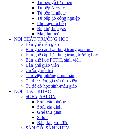
Tủ bếp gỗ tự nhiên
Tủ bếp Acrylic
Tủ bếp lamilate
Tủ bếp gỗ công nghiệp
Phụ kiện tủ bếp
Bếp từ, bếp gas
Máy hút mùi
NỘI THẤT TRƯỜNG HỌC
Bàn ghế mẫu giáo
Bàn ghế cấp 1,2 dùng trong gia đình
Bàn ghế cấp 1,2 dùng trong trường học
Bàn ghế học PTTH, sinh viên
Bàn ghế giáo viên
Giường nội trú
Thư viện, phòng chức năng
Tủ thư viện, giá sắt thư viện
Tủ để đồ học sinh-mẫu giáo
NỘI THẤT KHÁC
SOFA, SALON
Sofa văn phòng
Sofa gia đình
Ghế thư giãn
Salon
Bàn, kệ góc, đôn
SÀN GỖ, SÀN NHỰA