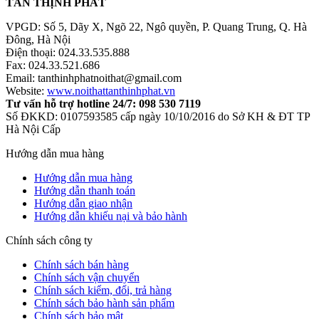
TÂN THỊNH PHÁT
VPGD: Số 5, Dãy X, Ngõ 22, Ngô quyền, P. Quang Trung, Q. Hà
Đông, Hà Nội
Điện thoại: 024.33.535.888
Fax: 024.33.521.686
Email: tanthinhphatnoithat@gmail.com
Website:
www.noithattanthinhphat.vn
Tư vấn hỗ trợ hotline 24/7: 098 530 7119
Số ĐKKD: 0107593585 cấp ngày 10/10/2016 do Sở KH & ĐT TP
Hà Nội Cấp
Hướng dẫn mua hàng
Hướng dẫn mua hàng
Hướng dẫn thanh toán
Hướng dẫn giao nhận
Hướng dẫn khiếu nại và bảo hành
Chính sách công ty
Chính sách bán hàng
Chính sách vận chuyển
Chính sách kiểm, đổi, trả hàng
Chính sách bảo hành sản phẩm
Chính sách bảo mật