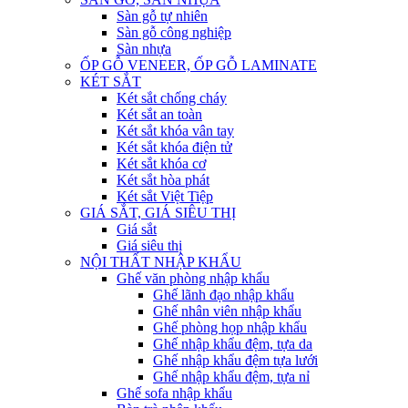
Sàn gỗ tự nhiên
Sàn gỗ công nghiệp
Sàn nhựa
ỐP GỖ VENEER, ỐP GỖ LAMINATE
KÉT SẮT
Két sắt chống cháy
Két sắt an toàn
Két sắt khóa vân tay
Két sắt khóa điện tử
Két sắt khóa cơ
Két sắt hòa phát
Két sắt Việt Tiệp
GIÁ SẮT, GIÁ SIÊU THỊ
Giá sắt
Giá siêu thị
NỘI THẤT NHẬP KHẨU
Ghế văn phòng nhập khẩu
Ghế lãnh đạo nhập khẩu
Ghế nhân viên nhập khẩu
Ghế phòng họp nhập khẩu
Ghế nhập khẩu đệm, tựa da
Ghế nhập khẩu đệm tựa lưới
Ghế nhập khẩu đệm, tựa nỉ
Ghế sofa nhập khẩu