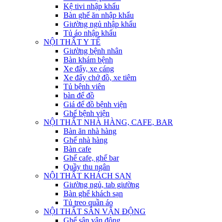
Kệ tivi nhập khẩu
Bàn ghế ăn nhập khẩu
Giường ngủ nhập khẩu
Tủ áo nhập khẩu
NỘI THẤT Y TẾ
Giường bệnh nhân
Bàn khám bệnh
Xe đẩy, xe cáng
Xe đẩy chở đồ, xe tiêm
Tủ bệnh viên
bàn để đồ
Giá để đồ bệnh viện
Ghế bệnh viện
NỘI THẤT NHÀ HÀNG, CAFE, BAR
Bàn ăn nhà hàng
Ghế nhà hàng
Bàn cafe
Ghế cafe, ghế bar
Quầy thu ngân
NỘI THẤT KHÁCH SẠN
Giường ngủ, tab giường
Bàn ghế khách sạn
Tủ treo quần áo
NỘI THẤT SÂN VẬN ĐỘNG
Ghế sân vận động