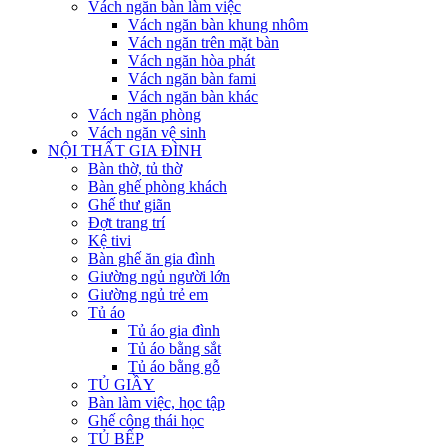
Vách ngăn bàn làm việc
Vách ngăn bàn khung nhôm
Vách ngăn trên mặt bàn
Vách ngăn hòa phát
Vách ngăn bàn fami
Vách ngăn bàn khác
Vách ngăn phòng
Vách ngăn vệ sinh
NỘI THẤT GIA ĐÌNH
Bàn thờ, tủ thờ
Bàn ghế phòng khách
Ghế thư giãn
Đợt trang trí
Kệ tivi
Bàn ghế ăn gia đình
Giường ngủ người lớn
Giường ngủ trẻ em
Tủ áo
Tủ áo gia đình
Tủ áo bằng sắt
Tủ áo bằng gỗ
TỦ GIẦY
Bàn làm việc, học tập
Ghế công thái học
TỦ BẾP