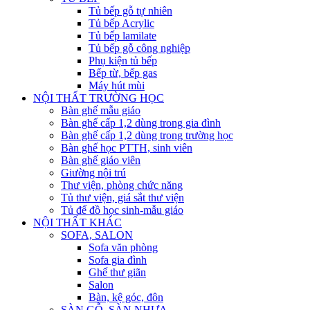
Tủ bếp gỗ tự nhiên
Tủ bếp Acrylic
Tủ bếp lamilate
Tủ bếp gỗ công nghiệp
Phụ kiện tủ bếp
Bếp từ, bếp gas
Máy hút mùi
NỘI THẤT TRƯỜNG HỌC
Bàn ghế mẫu giáo
Bàn ghế cấp 1,2 dùng trong gia đình
Bàn ghế cấp 1,2 dùng trong trường học
Bàn ghế học PTTH, sinh viên
Bàn ghế giáo viên
Giường nội trú
Thư viện, phòng chức năng
Tủ thư viện, giá sắt thư viện
Tủ để đồ học sinh-mẫu giáo
NỘI THẤT KHÁC
SOFA, SALON
Sofa văn phòng
Sofa gia đình
Ghế thư giãn
Salon
Bàn, kệ góc, đôn
SÀN GỖ, SÀN NHỰA