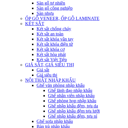
Sàn gỗ tự nhiên
Sàn gỗ công nghiệp
Sàn nhựa
ỐP GỖ VENEER, ỐP GỖ LAMINATE
KÉT SẮT
Két sắt chống cháy
Két sắt an toàn
Két sắt khóa vân tay
Két sắt khóa điện tử
Két sắt khóa cơ
Két sắt hòa phát
Két sắt Việt Tiệp
GIÁ SẮT, GIÁ SIÊU THỊ
Giá sắt
Giá siêu thị
NỘI THẤT NHẬP KHẨU
Ghế văn phòng nhập khẩu
Ghế lãnh đạo nhập khẩu
Ghế nhân viên nhập khẩu
Ghế phòng họp nhập khẩu
Ghế nhập khẩu đệm, tựa da
Ghế nhập khẩu đệm tựa lưới
Ghế nhập khẩu đệm, tựa nỉ
Ghế sofa nhập khẩu
Bàn trà nhập khẩu