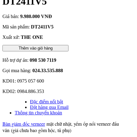
DT2411V5
Giá bán:
9.980.000 VNĐ
Mã sản phẩm:
DT2411V5
Xuất xứ:
THE ONE
Thêm vào giỏ hàng
Hỗ trợ dự án:
098 530 7119
Gọi mua hàng:
024.33.535.888
KD01: 0975 057 600
KD02: 0984.886.353
Đặc điểm nổi bật
Đặt hàng qua Email
Thông tin chuyển khoản
Bàn giám đốc verneer
mặt chữ nhật, yếm ốp nổi verneer đấu
vân (giá chưa bao gồm hộc, tủ phụ)