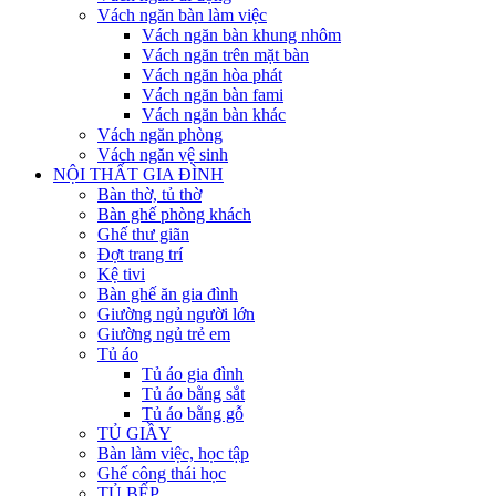
Vách ngăn bàn làm việc
Vách ngăn bàn khung nhôm
Vách ngăn trên mặt bàn
Vách ngăn hòa phát
Vách ngăn bàn fami
Vách ngăn bàn khác
Vách ngăn phòng
Vách ngăn vệ sinh
NỘI THẤT GIA ĐÌNH
Bàn thờ, tủ thờ
Bàn ghế phòng khách
Ghế thư giãn
Đợt trang trí
Kệ tivi
Bàn ghế ăn gia đình
Giường ngủ người lớn
Giường ngủ trẻ em
Tủ áo
Tủ áo gia đình
Tủ áo bằng sắt
Tủ áo bằng gỗ
TỦ GIẦY
Bàn làm việc, học tập
Ghế công thái học
TỦ BẾP