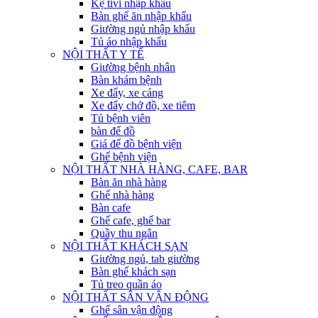
Kệ tivi nhập khẩu
Bàn ghế ăn nhập khẩu
Giường ngủ nhập khẩu
Tủ áo nhập khẩu
NỘI THẤT Y TẾ
Giường bệnh nhân
Bàn khám bệnh
Xe đẩy, xe cáng
Xe đẩy chở đồ, xe tiêm
Tủ bệnh viên
bàn để đồ
Giá để đồ bệnh viện
Ghế bệnh viện
NỘI THẤT NHÀ HÀNG, CAFE, BAR
Bàn ăn nhà hàng
Ghế nhà hàng
Bàn cafe
Ghế cafe, ghế bar
Quầy thu ngân
NỘI THẤT KHÁCH SẠN
Giường ngủ, tab giường
Bàn ghế khách sạn
Tủ treo quần áo
NỘI THẤT SÂN VẬN ĐỘNG
Ghế sân vận động