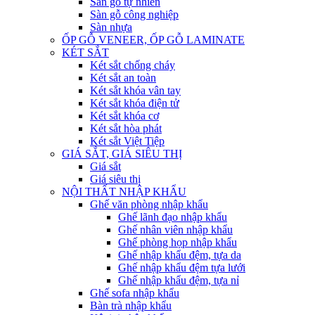
Sàn gỗ tự nhiên
Sàn gỗ công nghiệp
Sàn nhựa
ỐP GỖ VENEER, ỐP GỖ LAMINATE
KÉT SẮT
Két sắt chống cháy
Két sắt an toàn
Két sắt khóa vân tay
Két sắt khóa điện tử
Két sắt khóa cơ
Két sắt hòa phát
Két sắt Việt Tiệp
GIÁ SẮT, GIÁ SIÊU THỊ
Giá sắt
Giá siêu thị
NỘI THẤT NHẬP KHẨU
Ghế văn phòng nhập khẩu
Ghế lãnh đạo nhập khẩu
Ghế nhân viên nhập khẩu
Ghế phòng họp nhập khẩu
Ghế nhập khẩu đệm, tựa da
Ghế nhập khẩu đệm tựa lưới
Ghế nhập khẩu đệm, tựa nỉ
Ghế sofa nhập khẩu
Bàn trà nhập khẩu