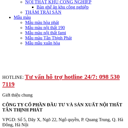
NỘI THẤT KHU CÔNG NGHIỆP
Bàn ghế ăn khu công nghiệp
THẢM TRẢI SÀN
Mẫu màu
Mẫu màu hòa phát
Mẫu màu nội thất 190
Mẫu màu nội thất fami
Mẫu màu Tân Thịnh Phát
Mẫu mầu xuân hòa
Tư vấn hỗ trợ hotline 24/7: 098 530
HOTLINE:
7119
Giới thiệu chung
CÔNG TY CỔ PHẦN ĐẦU TƯ VÀ SẢN XUẤT NỘI THẤT
TÂN THỊNH PHÁT
VPGD: Số 5, Dãy X, Ngõ 22, Ngô quyền, P. Quang Trung, Q. Hà
Đông, Hà Nội