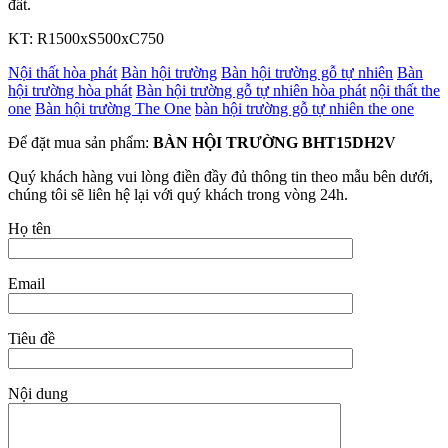
đất.
KT: R1500xS500xC750
Nội thất hòa phát
Bàn hội trường
Bàn hội trường gỗ tự nhiên
Bàn
hội trường hòa phát
Bàn hội trường gỗ tự nhiên hòa phát
nội thất the
one
Bàn hội trường The One
bàn hội trường gỗ tự nhiên the one
Để đặt mua sản phẩm:
BÀN HỘI TRƯỜNG BHT15DH2V
Quý khách hàng vui lòng điền đầy đủ thông tin theo mẫu bên dưới,
chúng tôi sẽ liên hệ lại với quý khách trong vòng 24h.
Họ tên
Email
Tiêu đề
Nội dung