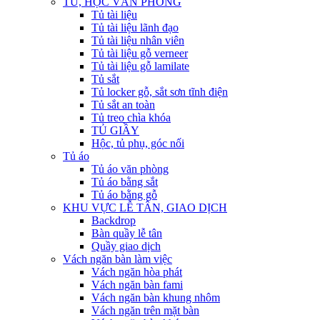
TỦ, HỘC VĂN PHÒNG
Tủ tài liệu
Tủ tài liệu lãnh đạo
Tủ tài liệu nhân viên
Tủ tài liệu gỗ verneer
Tủ tài liệu gỗ lamilate
Tủ sắt
Tủ locker gỗ, sắt sơn tĩnh điện
Tủ sắt an toàn
Tủ treo chìa khóa
TỦ GIẦY
Hộc, tủ phụ, góc nối
Tủ áo
Tủ áo văn phòng
Tủ áo bằng sắt
Tủ áo bằng gỗ
KHU VỰC LỄ TÂN, GIAO DỊCH
Backdrop
Bàn quầy lễ tân
Quầy giao dịch
Vách ngăn bàn làm việc
Vách ngăn hòa phát
Vách ngăn bàn fami
Vách ngăn bàn khung nhôm
Vách ngăn trên mặt bàn