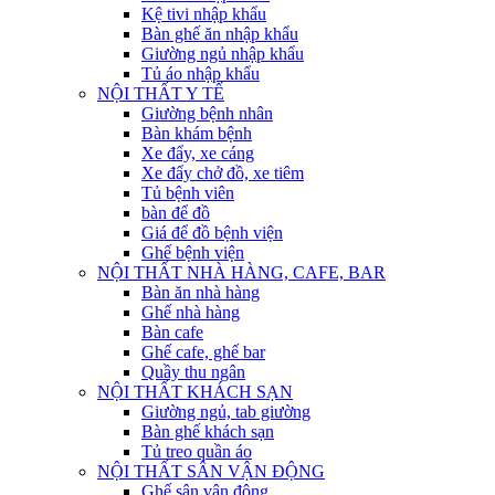
Kệ tivi nhập khẩu
Bàn ghế ăn nhập khẩu
Giường ngủ nhập khẩu
Tủ áo nhập khẩu
NỘI THẤT Y TẾ
Giường bệnh nhân
Bàn khám bệnh
Xe đẩy, xe cáng
Xe đẩy chở đồ, xe tiêm
Tủ bệnh viên
bàn để đồ
Giá để đồ bệnh viện
Ghế bệnh viện
NỘI THẤT NHÀ HÀNG, CAFE, BAR
Bàn ăn nhà hàng
Ghế nhà hàng
Bàn cafe
Ghế cafe, ghế bar
Quầy thu ngân
NỘI THẤT KHÁCH SẠN
Giường ngủ, tab giường
Bàn ghế khách sạn
Tủ treo quần áo
NỘI THẤT SÂN VẬN ĐỘNG
Ghế sân vận động