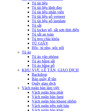
Tủ tài liệu
Tủ tài liệu lãnh đạo
Tủ tài liệu nhân viên
Tủ tài liệu gỗ verneer
Tủ tài liệu gỗ lamilate
Tủ sắt
Tủ locker gỗ, sắt sơn tĩnh điện
Tủ sắt an toàn
Tủ treo chìa khóa
TỦ GIẦY
Hộc, tủ phụ, góc nối
Tủ áo
Tủ áo văn phòng
Tủ áo bằng sắt
Tủ áo bằng gỗ
KHU VỰC LỄ TÂN, GIAO DỊCH
Backdrop
Bàn quầy lễ tân
Quầy giao dịch
Vách ngăn bàn làm việc
Vách ngăn hòa phát
Vách ngăn bàn fami
Vách ngăn bàn khung nhôm
Vách ngăn trên mặt bàn
Vách ngăn bàn khác