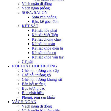
Vách ngăn di động
Vách ngăn phòng
SOFA, SALON
Sofa văn phòng
Bàn, kệ góc, đôn
KÉT SẮT
Két sắt hòa phát
Két sắt Việt Tiệp
Két sắt chống cháy
Két sắt an toàn
Két sắt khóa điện tử
Két sắt khóa cơ
Két sắt khóa vân tay
Giá sắt
NỘI THẤT HỘI TRƯỜNG
Ghế hội trường cao cấp
Ghế hội trường gỗ
Ghế hội trường khung sắt
Bàn hội trường
Bục tượng bác
Bục phát biểu
Phông, rèm sân khấu
VÁCH NGĂN
Vách ngăn di động
Vách ngăn bàn làm việc