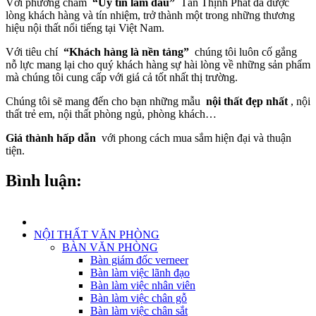
Với phương châm
“Uy tín làm đầu”
Tân Thịnh Phát đã được
lòng khách hàng và tín nhiệm, trở thành một trong những thương
hiệu nội thất nổi tiếng tại Việt Nam.
Với tiêu chí
“Khách hàng là nền tảng”
chúng tôi luôn cố gắng
nỗ lực mang lại cho quý khách hàng sự hài lòng về những sản phẩm
mà chúng tôi cung cấp với giá cả tốt nhất thị trường.
Chúng tôi sẽ mang đến cho bạn những mẫu
nội thất đẹp nhất
, nội
thất trẻ em, nội thất phòng ngủ, phòng khách…
Giá thành hấp dẫn
với phong cách mua sắm hiện đại và thuận
tiện.
Bình luận:
NỘI THẤT VĂN PHÒNG
BÀN VĂN PHÒNG
Bàn giám đốc verneer
Bàn làm việc lãnh đạo
Bàn làm việc nhân viên
Bàn làm việc chân gỗ
Bàn làm việc chân sắt