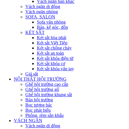
Vách ngăn bàn khác
Vách ngăn di động
Vách ngăn phòng
SOFA, SALON
Sofa văn phòng
Bàn, kệ góc, đôn
KÉT SẮT
Két sắt hòa phát
Két sắt Việt Tiệp
Két sắt chống cháy
Két sắt an toàn
Két sắt khóa điện tử
Két sắt khóa cơ
Két sắt khóa vân tay
Giá sắt
NỘI THẤT HỘI TRƯỜNG
Ghế hội trường cao cấp
Ghế hội trường gỗ
Ghế hội trường khung sắt
Bàn hội trường
Bục tượng bác
Bục phát biểu
Phông, rèm sân khấu
VÁCH NGĂN
Vách ngăn di động