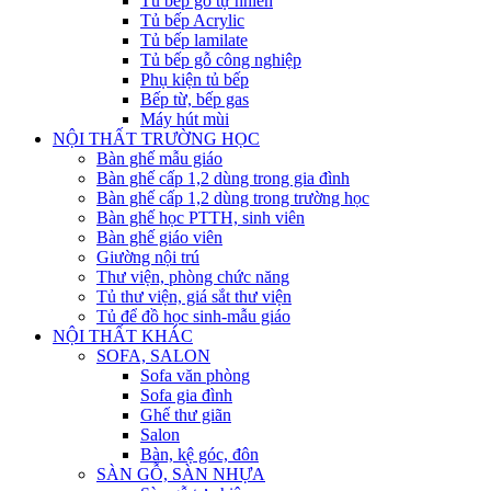
Tủ bếp gỗ tự nhiên
Tủ bếp Acrylic
Tủ bếp lamilate
Tủ bếp gỗ công nghiệp
Phụ kiện tủ bếp
Bếp từ, bếp gas
Máy hút mùi
NỘI THẤT TRƯỜNG HỌC
Bàn ghế mẫu giáo
Bàn ghế cấp 1,2 dùng trong gia đình
Bàn ghế cấp 1,2 dùng trong trường học
Bàn ghế học PTTH, sinh viên
Bàn ghế giáo viên
Giường nội trú
Thư viện, phòng chức năng
Tủ thư viện, giá sắt thư viện
Tủ để đồ học sinh-mẫu giáo
NỘI THẤT KHÁC
SOFA, SALON
Sofa văn phòng
Sofa gia đình
Ghế thư giãn
Salon
Bàn, kệ góc, đôn
SÀN GỖ, SÀN NHỰA