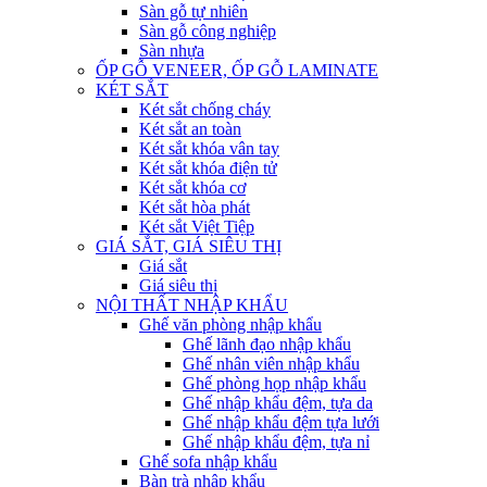
Sàn gỗ tự nhiên
Sàn gỗ công nghiệp
Sàn nhựa
ỐP GỖ VENEER, ỐP GỖ LAMINATE
KÉT SẮT
Két sắt chống cháy
Két sắt an toàn
Két sắt khóa vân tay
Két sắt khóa điện tử
Két sắt khóa cơ
Két sắt hòa phát
Két sắt Việt Tiệp
GIÁ SẮT, GIÁ SIÊU THỊ
Giá sắt
Giá siêu thị
NỘI THẤT NHẬP KHẨU
Ghế văn phòng nhập khẩu
Ghế lãnh đạo nhập khẩu
Ghế nhân viên nhập khẩu
Ghế phòng họp nhập khẩu
Ghế nhập khẩu đệm, tựa da
Ghế nhập khẩu đệm tựa lưới
Ghế nhập khẩu đệm, tựa nỉ
Ghế sofa nhập khẩu
Bàn trà nhập khẩu