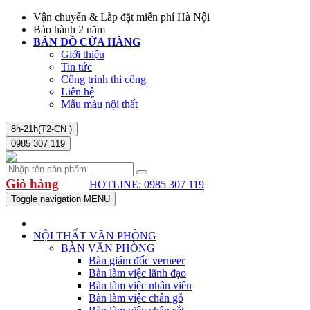
Vận chuyển & Lắp đặt miễn phí Hà Nội
Bảo hành 2 năm
BẢN ĐỒ CỬA HÀNG
Giới thiệu
Tin tức
Công trình thi công
Liên hệ
Mẫu màu nội thất
8h-21h(T2-CN )
0985 307 119
Giỏ hàng
HOTLINE: 0985 307 119
Toggle navigation
MENU
NỘI THẤT VĂN PHÒNG
BÀN VĂN PHÒNG
Bàn giám đốc verneer
Bàn làm việc lãnh đạo
Bàn làm việc nhân viên
Bàn làm việc chân gỗ