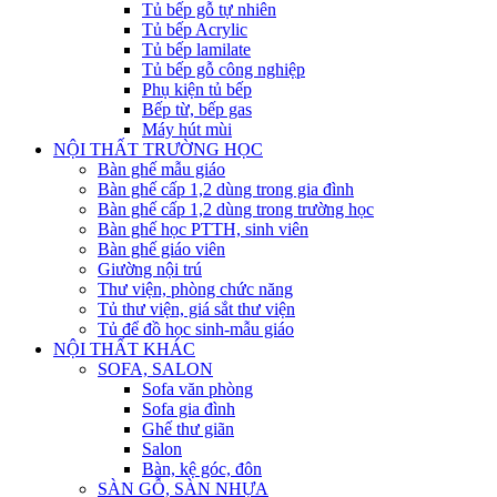
Tủ bếp gỗ tự nhiên
Tủ bếp Acrylic
Tủ bếp lamilate
Tủ bếp gỗ công nghiệp
Phụ kiện tủ bếp
Bếp từ, bếp gas
Máy hút mùi
NỘI THẤT TRƯỜNG HỌC
Bàn ghế mẫu giáo
Bàn ghế cấp 1,2 dùng trong gia đình
Bàn ghế cấp 1,2 dùng trong trường học
Bàn ghế học PTTH, sinh viên
Bàn ghế giáo viên
Giường nội trú
Thư viện, phòng chức năng
Tủ thư viện, giá sắt thư viện
Tủ để đồ học sinh-mẫu giáo
NỘI THẤT KHÁC
SOFA, SALON
Sofa văn phòng
Sofa gia đình
Ghế thư giãn
Salon
Bàn, kệ góc, đôn
SÀN GỖ, SÀN NHỰA