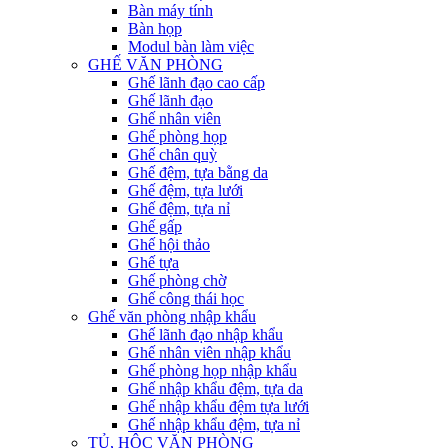
Bàn máy tính
Bàn họp
Modul bàn làm việc
GHẾ VĂN PHÒNG
Ghế lãnh đạo cao cấp
Ghế lãnh đạo
Ghế nhân viên
Ghế phòng họp
Ghế chân quỳ
Ghế đệm, tựa bằng da
Ghế đệm, tựa lưới
Ghế đệm, tựa nỉ
Ghế gấp
Ghế hội thảo
Ghế tựa
Ghế phòng chờ
Ghế công thái học
Ghế văn phòng nhập khẩu
Ghế lãnh đạo nhập khẩu
Ghế nhân viên nhập khẩu
Ghế phòng họp nhập khẩu
Ghế nhập khẩu đệm, tựa da
Ghế nhập khẩu đệm tựa lưới
Ghế nhập khẩu đệm, tựa nỉ
TỦ, HỘC VĂN PHÒNG