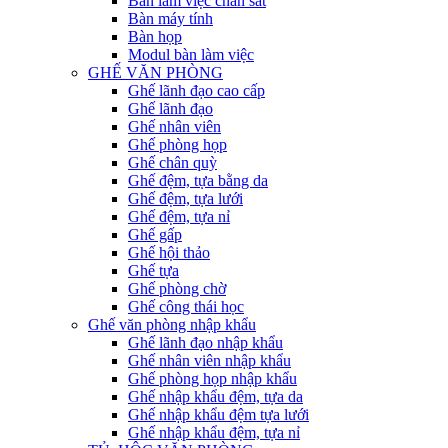
Bàn làm việc chân sắt
Bàn máy tính
Bàn họp
Modul bàn làm việc
GHẾ VĂN PHÒNG
Ghế lãnh đạo cao cấp
Ghế lãnh đạo
Ghế nhân viên
Ghế phòng họp
Ghế chân quỳ
Ghế đệm, tựa bằng da
Ghế đệm, tựa lưới
Ghế đệm, tựa nỉ
Ghế gấp
Ghế hội thảo
Ghế tựa
Ghế phòng chờ
Ghế công thái học
Ghế văn phòng nhập khẩu
Ghế lãnh đạo nhập khẩu
Ghế nhân viên nhập khẩu
Ghế phòng họp nhập khẩu
Ghế nhập khẩu đệm, tựa da
Ghế nhập khẩu đệm tựa lưới
Ghế nhập khẩu đệm, tựa nỉ