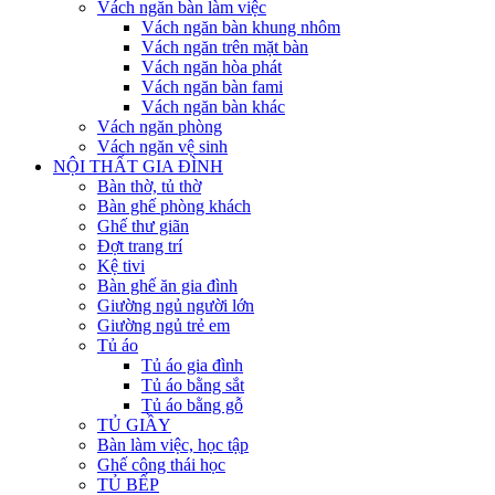
Vách ngăn bàn làm việc
Vách ngăn bàn khung nhôm
Vách ngăn trên mặt bàn
Vách ngăn hòa phát
Vách ngăn bàn fami
Vách ngăn bàn khác
Vách ngăn phòng
Vách ngăn vệ sinh
NỘI THẤT GIA ĐÌNH
Bàn thờ, tủ thờ
Bàn ghế phòng khách
Ghế thư giãn
Đợt trang trí
Kệ tivi
Bàn ghế ăn gia đình
Giường ngủ người lớn
Giường ngủ trẻ em
Tủ áo
Tủ áo gia đình
Tủ áo bằng sắt
Tủ áo bằng gỗ
TỦ GIẦY
Bàn làm việc, học tập
Ghế công thái học
TỦ BẾP