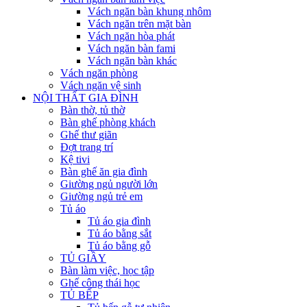
Vách ngăn bàn khung nhôm
Vách ngăn trên mặt bàn
Vách ngăn hòa phát
Vách ngăn bàn fami
Vách ngăn bàn khác
Vách ngăn phòng
Vách ngăn vệ sinh
NỘI THẤT GIA ĐÌNH
Bàn thờ, tủ thờ
Bàn ghế phòng khách
Ghế thư giãn
Đợt trang trí
Kệ tivi
Bàn ghế ăn gia đình
Giường ngủ người lớn
Giường ngủ trẻ em
Tủ áo
Tủ áo gia đình
Tủ áo bằng sắt
Tủ áo bằng gỗ
TỦ GIẦY
Bàn làm việc, học tập
Ghế công thái học
TỦ BẾP