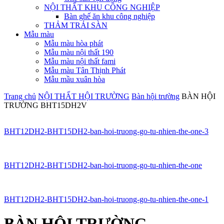
NỘI THẤT KHU CÔNG NGHIỆP
Bàn ghế ăn khu công nghiệp
THẢM TRẢI SÀN
Mẫu màu
Mẫu màu hòa phát
Mẫu màu nội thất 190
Mẫu màu nội thất fami
Mẫu màu Tân Thịnh Phát
Mẫu mầu xuân hòa
Trang chủ
NỘI THẤT HỘI TRƯỜNG
Bàn hội trường
BÀN HỘI
TRƯỜNG BHT15DH2V
BHT12DH2-BHT15DH2-ban-hoi-truong-go-tu-nhien-the-one-3
BHT12DH2-BHT15DH2-ban-hoi-truong-go-tu-nhien-the-one
BHT12DH2-BHT15DH2-ban-hoi-truong-go-tu-nhien-the-one-1
BÀN HỘI TRƯỜNG