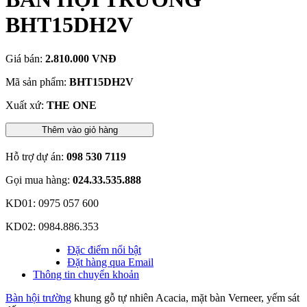
BHT15DH2V
Giá bán:
2.810.000 VNĐ
Mã sản phẩm:
BHT15DH2V
Xuất xứ:
THE ONE
Thêm vào giỏ hàng
Hỗ trợ dự án:
098 530 7119
Gọi mua hàng:
024.33.535.888
KD01: 0975 057 600
KD02: 0984.886.353
Đặc điểm nổi bật
Đặt hàng qua Email
Thông tin chuyển khoản
Bàn hội trường
khung gỗ tự nhiên Acacia, mặt bàn Verneer, yếm sát