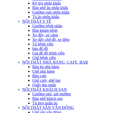
Kệ tivi nhập khẩu
Bàn ghế ăn nhập khẩu
Giường ngủ nhập khẩu
Tủ áo nhập khẩu
NỘI THẤT Y TẾ
Giường bệnh nhân
Bàn khám bệnh
Xe đẩy, xe cáng
Xe đẩy chở đồ, xe tiêm
Tủ bệnh viên
bàn để đồ
Giá để đồ bệnh viện
Ghế bệnh viện
NỘI THẤT NHÀ HÀNG, CAFE, BAR
Bàn ăn nhà hàng
Ghế nhà hàng
Bàn cafe
Ghế cafe, ghế bar
Quầy thu ngân
NỘI THẤT KHÁCH SẠN
Giường ngủ, tab giường
Bàn ghế khách sạn
Tủ treo quần áo
NỘI THẤT SÂN VẬN ĐỘNG
Ghế sân vận động