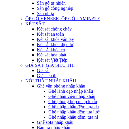
Sàn gỗ tự nhiên
Sàn gỗ công nghiệp
Sàn nhựa
ỐP GỖ VENEER, ỐP GỖ LAMINATE
KÉT SẮT
Két sắt chống cháy
Két sắt an toàn
Két sắt khóa vân tay
Két sắt khóa điện tử
Két sắt khóa cơ
Két sắt hòa phát
Két sắt Việt Tiệp
GIÁ SẮT, GIÁ SIÊU THỊ
Giá sắt
Giá siêu thị
NỘI THẤT NHẬP KHẨU
Ghế văn phòng nhập khẩu
Ghế lãnh đạo nhập khẩu
Ghế nhân viên nhập khẩu
Ghế phòng họp nhập khẩu
Ghế nhập khẩu đệm, tựa da
Ghế nhập khẩu đệm tựa lưới
Ghế nhập khẩu đệm, tựa nỉ
Ghế sofa nhập khẩu
Bàn trà nhập khẩu