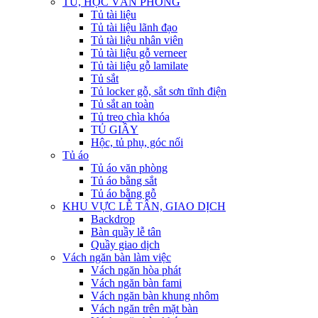
TỦ, HỘC VĂN PHÒNG
Tủ tài liệu
Tủ tài liệu lãnh đạo
Tủ tài liệu nhân viên
Tủ tài liệu gỗ verneer
Tủ tài liệu gỗ lamilate
Tủ sắt
Tủ locker gỗ, sắt sơn tĩnh điện
Tủ sắt an toàn
Tủ treo chìa khóa
TỦ GIẦY
Hộc, tủ phụ, góc nối
Tủ áo
Tủ áo văn phòng
Tủ áo bằng sắt
Tủ áo bằng gỗ
KHU VỰC LỄ TÂN, GIAO DỊCH
Backdrop
Bàn quầy lễ tân
Quầy giao dịch
Vách ngăn bàn làm việc
Vách ngăn hòa phát
Vách ngăn bàn fami
Vách ngăn bàn khung nhôm
Vách ngăn trên mặt bàn