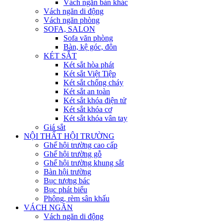
Vách ngăn bàn khác
Vách ngăn di động
Vách ngăn phòng
SOFA, SALON
Sofa văn phòng
Bàn, kệ góc, đôn
KÉT SẮT
Két sắt hòa phát
Két sắt Việt Tiệp
Két sắt chống cháy
Két sắt an toàn
Két sắt khóa điện tử
Két sắt khóa cơ
Két sắt khóa vân tay
Giá sắt
NỘI THẤT HỘI TRƯỜNG
Ghế hội trường cao cấp
Ghế hội trường gỗ
Ghế hội trường khung sắt
Bàn hội trường
Bục tượng bác
Bục phát biểu
Phông, rèm sân khấu
VÁCH NGĂN
Vách ngăn di động