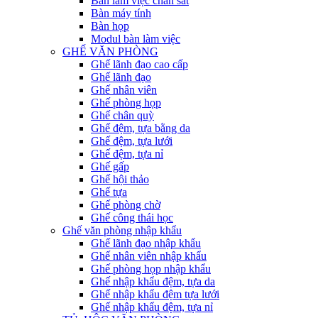
Bàn làm việc chân sắt
Bàn máy tính
Bàn họp
Modul bàn làm việc
GHẾ VĂN PHÒNG
Ghế lãnh đạo cao cấp
Ghế lãnh đạo
Ghế nhân viên
Ghế phòng họp
Ghế chân quỳ
Ghế đệm, tựa bằng da
Ghế đệm, tựa lưới
Ghế đệm, tựa nỉ
Ghế gấp
Ghế hội thảo
Ghế tựa
Ghế phòng chờ
Ghế công thái học
Ghế văn phòng nhập khẩu
Ghế lãnh đạo nhập khẩu
Ghế nhân viên nhập khẩu
Ghế phòng họp nhập khẩu
Ghế nhập khẩu đệm, tựa da
Ghế nhập khẩu đệm tựa lưới
Ghế nhập khẩu đệm, tựa nỉ