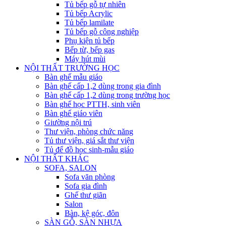
Tủ bếp gỗ tự nhiên
Tủ bếp Acrylic
Tủ bếp lamilate
Tủ bếp gỗ công nghiệp
Phụ kiện tủ bếp
Bếp từ, bếp gas
Máy hút mùi
NỘI THẤT TRƯỜNG HỌC
Bàn ghế mẫu giáo
Bàn ghế cấp 1,2 dùng trong gia đình
Bàn ghế cấp 1,2 dùng trong trường học
Bàn ghế học PTTH, sinh viên
Bàn ghế giáo viên
Giường nội trú
Thư viện, phòng chức năng
Tủ thư viện, giá sắt thư viện
Tủ để đồ học sinh-mẫu giáo
NỘI THẤT KHÁC
SOFA, SALON
Sofa văn phòng
Sofa gia đình
Ghế thư giãn
Salon
Bàn, kệ góc, đôn
SÀN GỖ, SÀN NHỰA