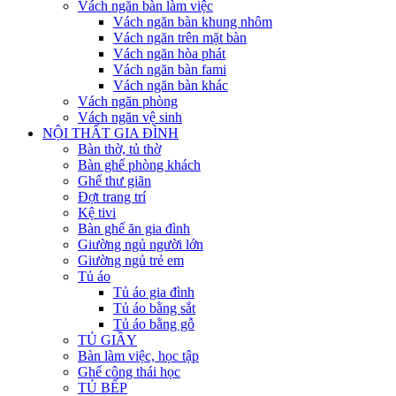
Vách ngăn bàn làm việc
Vách ngăn bàn khung nhôm
Vách ngăn trên mặt bàn
Vách ngăn hòa phát
Vách ngăn bàn fami
Vách ngăn bàn khác
Vách ngăn phòng
Vách ngăn vệ sinh
NỘI THẤT GIA ĐÌNH
Bàn thờ, tủ thờ
Bàn ghế phòng khách
Ghế thư giãn
Đợt trang trí
Kệ tivi
Bàn ghế ăn gia đình
Giường ngủ người lớn
Giường ngủ trẻ em
Tủ áo
Tủ áo gia đình
Tủ áo bằng sắt
Tủ áo bằng gỗ
TỦ GIẦY
Bàn làm việc, học tập
Ghế công thái học
TỦ BẾP