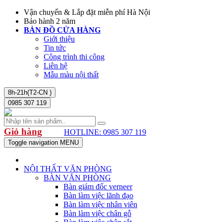
Vận chuyển & Lắp đặt miễn phí Hà Nội
Bảo hành 2 năm
BẢN ĐỒ CỬA HÀNG
Giới thiệu
Tin tức
Công trình thi công
Liên hệ
Mẫu màu nội thất
8h-21h(T2-CN )
0985 307 119
Giỏ hàng
HOTLINE: 0985 307 119
Toggle navigation
MENU
NỘI THẤT VĂN PHÒNG
BÀN VĂN PHÒNG
Bàn giám đốc verneer
Bàn làm việc lãnh đạo
Bàn làm việc nhân viên
Bàn làm việc chân gỗ