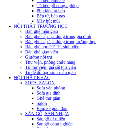
Tủ bếp lamilate
Tủ bếp gỗ công nghiệp
Phụ kiện tủ bếp
Bếp từ, bếp gas
Máy hút mùi
NỘI THẤT TRƯỜNG HỌC
Bàn ghế mẫu giáo
Bàn ghế cấp 1,2 dùng trong gia đình
Bàn ghế cấp 1,2 dùng trong trường học
Bàn ghế học PTTH, sinh viên
Bàn ghế giáo viên
Giường nội trú
Thư viện, phòng chức năng
Tủ thư viện, giá sắt thư viện
Tủ để đồ học sinh-mẫu giáo
NỘI THẤT KHÁC
SOFA, SALON
Sofa văn phòng
Sofa gia đình
Ghế thư giãn
Salon
Bàn, kệ góc, đôn
SÀN GỖ, SÀN NHỰA
Sàn gỗ tự nhiên
Sàn gỗ công nghiệp