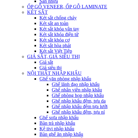
Sàn nhựa
ỐP GỖ VENEER, ỐP GỖ LAMINATE
KÉT SẮT
Két sắt chống cháy
Két sắt an toàn
Két sắt khóa vân tay
Két sắt khóa điện tử
Két sắt khóa cơ
Két sắt hòa phát
Két sắt Việt Tiệp
GIÁ SẮT, GIÁ SIÊU THỊ
Giá sắt
Giá siêu thị
NỘI THẤT NHẬP KHẨU
Ghế văn phòng nhập khẩu
Ghế lãnh đạo nhập khẩu
Ghế nhân viên nhập khẩu
Ghế phòng họp nhập khẩu
Ghế nhập khẩu đệm, tựa da
Ghế nhập khẩu đệm tựa lưới
Ghế nhập khẩu đệm, tựa nỉ
Ghế sofa nhập khẩu
Bàn trà nhập khẩu
Kệ tivi nhập khẩu
Bàn ghế ăn nhập khẩu