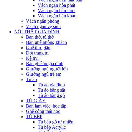
Vách ngăn hòa phát
Vách ngăn bàn fami
Vách ngăn bàn khác
Vách ngăn phòng
Vách ngăn vệ sinh
NỘI THẤT GIA ĐÌNH
Bàn thờ, tủ thờ
Bàn ghế phòng khách
Ghế thư giãn
Đợt trang trí
Kệ tivi
Bàn ghế ăn gia đình
Giường ngủ người lớn
Giường ngủ trẻ em
Tủ áo
Tủ áo gia đình
Tủ áo bằng sắt
Tủ áo bằng gỗ
TỦ GIẦY
Bàn làm việc, học tập
Ghế công thái học
TỦ BẾP
Tủ bếp gỗ tự nhiên
Tủ bếp Acrylic