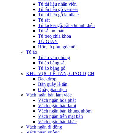
Tủ tài liệu nhân viên
Tủ tài liệu gỗ verneer
Tủ tài liệu gỗ lamilate
Tủ sắt
Tủ locker gỗ, sắt sơn tĩnh điện
Tủ sắt an toàn
Tủ treo chìa khóa
TỦ GIẦY
Hộc, tủ phụ, góc nối
Tủ áo
Tủ áo văn phòng
Tủ áo bằng sắt
Tủ áo bằng gỗ
KHU VỰC LỄ TÂN, GIAO DỊCH
Backdrop
Bàn quầy lễ tân
Quầy giao dịch
Vách ngăn bàn làm việc
Vách ngăn hòa phát
Vách ngăn bàn fami
Vách ngăn bàn khung nhôm
Vách ngăn trên mặt bàn
Vách ngăn bàn khác
Vách ngăn di động
Vách ngăn phòng