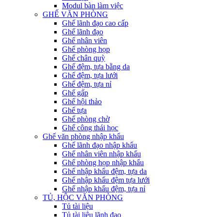
Modul bàn làm việc
GHẾ VĂN PHÒNG
Ghế lãnh đạo cao cấp
Ghế lãnh đạo
Ghế nhân viên
Ghế phòng họp
Ghế chân quỳ
Ghế đệm, tựa bằng da
Ghế đệm, tựa lưới
Ghế đệm, tựa nỉ
Ghế gấp
Ghế hội thảo
Ghế tựa
Ghế phòng chờ
Ghế công thái học
Ghế văn phòng nhập khẩu
Ghế lãnh đạo nhập khẩu
Ghế nhân viên nhập khẩu
Ghế phòng họp nhập khẩu
Ghế nhập khẩu đệm, tựa da
Ghế nhập khẩu đệm tựa lưới
Ghế nhập khẩu đệm, tựa nỉ
TỦ, HỘC VĂN PHÒNG
Tủ tài liệu
Tủ tài liệu lãnh đạo