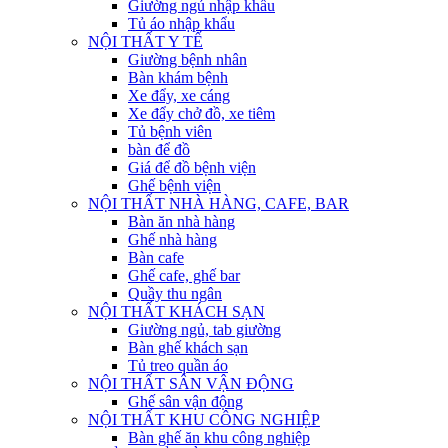
Giường ngủ nhập khẩu
Tủ áo nhập khẩu
NỘI THẤT Y TẾ
Giường bệnh nhân
Bàn khám bệnh
Xe đẩy, xe cáng
Xe đẩy chở đồ, xe tiêm
Tủ bệnh viên
bàn để đồ
Giá để đồ bệnh viện
Ghế bệnh viện
NỘI THẤT NHÀ HÀNG, CAFE, BAR
Bàn ăn nhà hàng
Ghế nhà hàng
Bàn cafe
Ghế cafe, ghế bar
Quầy thu ngân
NỘI THẤT KHÁCH SẠN
Giường ngủ, tab giường
Bàn ghế khách sạn
Tủ treo quần áo
NỘI THẤT SÂN VẬN ĐỘNG
Ghế sân vận động
NỘI THẤT KHU CÔNG NGHIỆP
Bàn ghế ăn khu công nghiệp