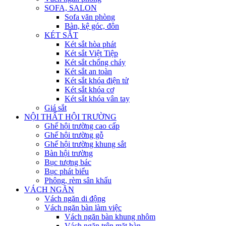
SOFA, SALON
Sofa văn phòng
Bàn, kệ góc, đôn
KÉT SẮT
Két sắt hòa phát
Két sắt Việt Tiệp
Két sắt chống cháy
Két sắt an toàn
Két sắt khóa điện tử
Két sắt khóa cơ
Két sắt khóa vân tay
Giá sắt
NỘI THẤT HỘI TRƯỜNG
Ghế hội trường cao cấp
Ghế hội trường gỗ
Ghế hội trường khung sắt
Bàn hội trường
Bục tượng bác
Bục phát biểu
Phông, rèm sân khấu
VÁCH NGĂN
Vách ngăn di động
Vách ngăn bàn làm việc
Vách ngăn bàn khung nhôm
Vách ngăn trên mặt bàn