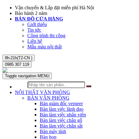
Vận chuyển & Lắp đặt miễn phí Hà Nội
Bảo hành 2 năm
BẢN ĐỒ CỬA HÀNG
Giới thiệu
Tin tức
Công trình thi công
Liên hệ
Mẫu màu nội thất
8h-21h(T2-CN )
0985 307 119
Toggle navigation
MENU
NỘI THẤT VĂN PHÒNG
BÀN VĂN PHÒNG
Bàn giám đốc verneer
Bàn làm việc lãnh đạo
Bàn làm việc nhân viên
Bàn làm việc chân gỗ
Bàn làm việc chân sắt
Bàn máy tính
Bàn họp