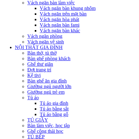
Vách ngăn bàn làm việc
Vách ngăn bàn khung nhôm
Vách ngăn trên mặt bàn
Vách ngăn hòa phát
Vách ngăn bàn fami
Vách ngăn bàn khác
Vách ngăn phòng
Vách ngăn vệ sinh
NỘI THẤT GIA ĐÌNH
Bàn thờ, tủ thờ
Bàn ghế phòng khách
Ghế thư giãn
Đợt trang trí
Kệ tivi
Bàn ghế ăn gia đình
Giường ngủ người lớn
Giường ngủ trẻ em
Tủ áo
Tủ áo gia đình
Tủ áo bằng sắt
Tủ áo bằng gỗ
TỦ GIẦY
Bàn làm việc, học tập
Ghế công thái học
TỦ BẾP