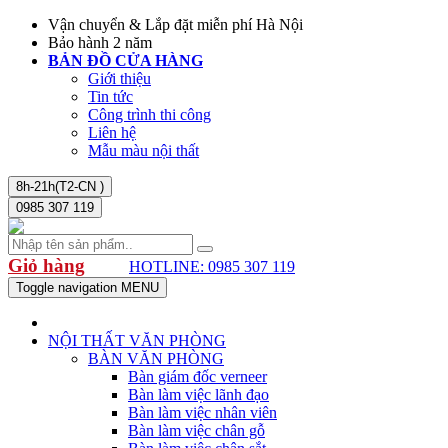
Vận chuyển & Lắp đặt miễn phí Hà Nội
Bảo hành 2 năm
BẢN ĐỒ CỬA HÀNG
Giới thiệu
Tin tức
Công trình thi công
Liên hệ
Mẫu màu nội thất
8h-21h(T2-CN )
0985 307 119
Giỏ hàng
HOTLINE: 0985 307 119
Toggle navigation
MENU
NỘI THẤT VĂN PHÒNG
BÀN VĂN PHÒNG
Bàn giám đốc verneer
Bàn làm việc lãnh đạo
Bàn làm việc nhân viên
Bàn làm việc chân gỗ