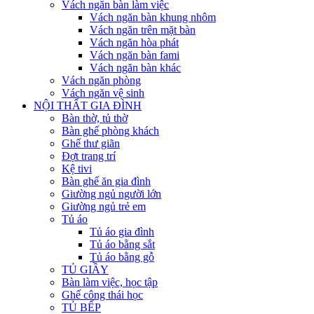
Vách ngăn bàn làm việc
Vách ngăn bàn khung nhôm
Vách ngăn trên mặt bàn
Vách ngăn hòa phát
Vách ngăn bàn fami
Vách ngăn bàn khác
Vách ngăn phòng
Vách ngăn vệ sinh
NỘI THẤT GIA ĐÌNH
Bàn thờ, tủ thờ
Bàn ghế phòng khách
Ghế thư giãn
Đợt trang trí
Kệ tivi
Bàn ghế ăn gia đình
Giường ngủ người lớn
Giường ngủ trẻ em
Tủ áo
Tủ áo gia đình
Tủ áo bằng sắt
Tủ áo bằng gỗ
TỦ GIẦY
Bàn làm việc, học tập
Ghế công thái học
TỦ BẾP