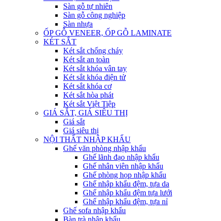
Sàn gỗ tự nhiên
Sàn gỗ công nghiệp
Sàn nhựa
ỐP GỖ VENEER, ỐP GỖ LAMINATE
KÉT SẮT
Két sắt chống cháy
Két sắt an toàn
Két sắt khóa vân tay
Két sắt khóa điện tử
Két sắt khóa cơ
Két sắt hòa phát
Két sắt Việt Tiệp
GIÁ SẮT, GIÁ SIÊU THỊ
Giá sắt
Giá siêu thị
NỘI THẤT NHẬP KHẨU
Ghế văn phòng nhập khẩu
Ghế lãnh đạo nhập khẩu
Ghế nhân viên nhập khẩu
Ghế phòng họp nhập khẩu
Ghế nhập khẩu đệm, tựa da
Ghế nhập khẩu đệm tựa lưới
Ghế nhập khẩu đệm, tựa nỉ
Ghế sofa nhập khẩu
Bàn trà nhập khẩu