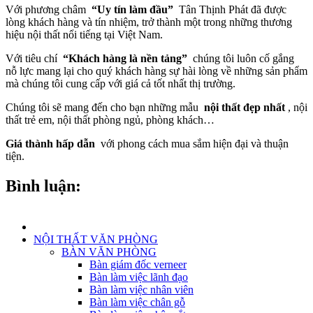
Với phương châm
“Uy tín làm đầu”
Tân Thịnh Phát đã được
lòng khách hàng và tín nhiệm, trở thành một trong những thương
hiệu nội thất nổi tiếng tại Việt Nam.
Với tiêu chí
“Khách hàng là nền tảng”
chúng tôi luôn cố gắng
nỗ lực mang lại cho quý khách hàng sự hài lòng về những sản phẩm
mà chúng tôi cung cấp với giá cả tốt nhất thị trường.
Chúng tôi sẽ mang đến cho bạn những mẫu
nội thất đẹp nhất
, nội
thất trẻ em, nội thất phòng ngủ, phòng khách…
Giá thành hấp dẫn
với phong cách mua sắm hiện đại và thuận
tiện.
Bình luận:
NỘI THẤT VĂN PHÒNG
BÀN VĂN PHÒNG
Bàn giám đốc verneer
Bàn làm việc lãnh đạo
Bàn làm việc nhân viên
Bàn làm việc chân gỗ