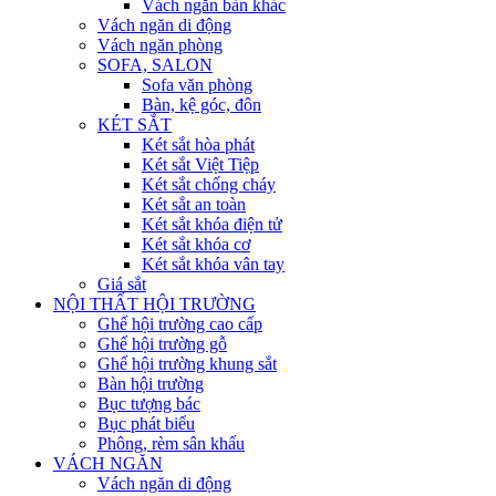
Vách ngăn bàn khác
Vách ngăn di động
Vách ngăn phòng
SOFA, SALON
Sofa văn phòng
Bàn, kệ góc, đôn
KÉT SẮT
Két sắt hòa phát
Két sắt Việt Tiệp
Két sắt chống cháy
Két sắt an toàn
Két sắt khóa điện tử
Két sắt khóa cơ
Két sắt khóa vân tay
Giá sắt
NỘI THẤT HỘI TRƯỜNG
Ghế hội trường cao cấp
Ghế hội trường gỗ
Ghế hội trường khung sắt
Bàn hội trường
Bục tượng bác
Bục phát biểu
Phông, rèm sân khấu
VÁCH NGĂN
Vách ngăn di động