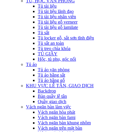
TỦ, HỘC VĂN PHÒNG
Tủ tài liệu
Tủ tài liệu lãnh đạo
Tủ tài liệu nhân viên
Tủ tài liệu gỗ verneer
Tủ tài liệu gỗ lamilate
Tủ sắt
Tủ locker gỗ, sắt sơn tĩnh điện
Tủ sắt an toàn
Tủ treo chìa khóa
TỦ GIẦY
Hộc, tủ phụ, góc nối
Tủ áo
Tủ áo văn phòng
Tủ áo bằng sắt
Tủ áo bằng gỗ
KHU VỰC LỄ TÂN, GIAO DỊCH
Backdrop
Bàn quầy lễ tân
Quầy giao dịch
Vách ngăn bàn làm việc
Vách ngăn hòa phát
Vách ngăn bàn fami
Vách ngăn bàn khung nhôm
Vách ngăn trên mặt bàn