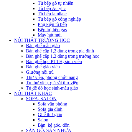
Tủ bếp gỗ tự nhiên
Tủ bếp Acrylic
Tủ bếp lamilate
Tủ bếp gỗ công nghiệp
Phụ kiện tủ bếp
Bếp từ, bếp gas
Máy hút mùi
NỘI THẤT TRƯỜNG HỌC
Bàn ghế mẫu giáo
Bàn ghế cấp 1,2 dùng trong gia đình
Bàn ghế cấp 1,2 dùng trong trường học
Bàn ghế học PTTH, sinh viên
Bàn ghế giáo viên
Giường nội trú
Thư viện, phòng chức năng
Tủ thư viện, giá sắt thư viện
Tủ để đồ học sinh-mẫu giáo
NỘI THẤT KHÁC
SOFA, SALON
Sofa văn phòng
Sofa gia đình
Ghế thư giãn
Salon
Bàn, kệ góc, đôn
SÀN GỖ, SÀN NHỰA