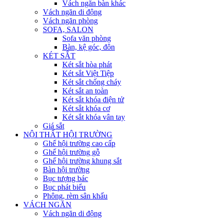
Vách ngăn bàn khác
Vách ngăn di động
Vách ngăn phòng
SOFA, SALON
Sofa văn phòng
Bàn, kệ góc, đôn
KÉT SẮT
Két sắt hòa phát
Két sắt Việt Tiệp
Két sắt chống cháy
Két sắt an toàn
Két sắt khóa điện tử
Két sắt khóa cơ
Két sắt khóa vân tay
Giá sắt
NỘI THẤT HỘI TRƯỜNG
Ghế hội trường cao cấp
Ghế hội trường gỗ
Ghế hội trường khung sắt
Bàn hội trường
Bục tượng bác
Bục phát biểu
Phông, rèm sân khấu
VÁCH NGĂN
Vách ngăn di động