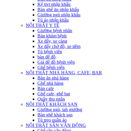
Kệ tivi nhập khẩu
Bàn ghế ăn nhập khẩu
Giường ngủ nhập khẩu
Tủ áo nhập khẩu
NỘI THẤT Y TẾ
Giường bệnh nhân
Bàn khám bệnh
Xe đẩy, xe cáng
Xe đẩy chở đồ, xe tiêm
Tủ bệnh viên
bàn để đồ
Giá để đồ bệnh viện
Ghế bệnh viện
NỘI THẤT NHÀ HÀNG, CAFE, BAR
Bàn ăn nhà hàng
Ghế nhà hàng
Bàn cafe
Ghế cafe, ghế bar
Quầy thu ngân
NỘI THẤT KHÁCH SẠN
Giường ngủ, tab giường
Bàn ghế khách sạn
Tủ treo quần áo
NỘI THẤT SÂN VẬN ĐỘNG
Ghế sân vận động