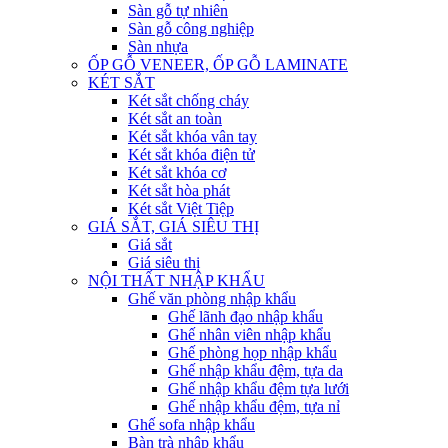
Sàn gỗ tự nhiên
Sàn gỗ công nghiệp
Sàn nhựa
ỐP GỖ VENEER, ỐP GỖ LAMINATE
KÉT SẮT
Két sắt chống cháy
Két sắt an toàn
Két sắt khóa vân tay
Két sắt khóa điện tử
Két sắt khóa cơ
Két sắt hòa phát
Két sắt Việt Tiệp
GIÁ SẮT, GIÁ SIÊU THỊ
Giá sắt
Giá siêu thị
NỘI THẤT NHẬP KHẨU
Ghế văn phòng nhập khẩu
Ghế lãnh đạo nhập khẩu
Ghế nhân viên nhập khẩu
Ghế phòng họp nhập khẩu
Ghế nhập khẩu đệm, tựa da
Ghế nhập khẩu đệm tựa lưới
Ghế nhập khẩu đệm, tựa nỉ
Ghế sofa nhập khẩu
Bàn trà nhập khẩu