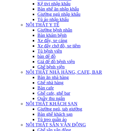
Kệ tivi nhập khẩu
Bàn ghế ăn nhập khẩu
Giường ngủ nhập khẩu
Tủ áo nhập khẩu
NỘI THẤT Y TẾ
Giường bệnh nhân
Bàn khám bệnh
Xe đẩy, xe cáng
Xe đẩy chở đồ, xe tiêm
Tủ bệnh viên
bàn để đồ
Giá để đồ bệnh viện
Ghế bệnh viện
NỘI THẤT NHÀ HÀNG, CAFE, BAR
Bàn ăn nhà hàng
Ghế nhà hàng
Bàn cafe
Ghế cafe, ghế bar
Quầy thu ngân
NỘI THẤT KHÁCH SẠN
Giường ngủ, tab giường
Bàn ghế khách sạn
Tủ treo quần áo
NỘI THẤT SÂN VẬN ĐỘNG
Ghế sân vận động