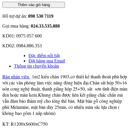
Thêm vào giỏ hàng
Hỗ trợ dự án:
098 530 7119
Gọi mua hàng:
024.33.535.888
KD01: 0975 057 600
KD02: 0984.886.353
Đặc điểm nổi bật
Đặt hàng qua Email
Thông tin chuyển khoản
Bàn nhân viên
1m2 kiểu chân 1903,có thiết kế thanh thoát phù hợp
với các văn phòng làm việc năng động hiện đại.Chân sắt hộp 50×16
uốn cong nghệ thuật, thanh giằng hộp 25×50, sắt sơn tĩnh điện màu
đen hoặc màu kem.Khung chân được liên kết giằng chắc chắn mà
vẫn đảm bảo thẩm mỹ cho tổng thể bàn. Mặt bàn gỗ công nghiệp
phủ Melamine, mặt bàn dày 25mm, có nhiều màu sắc lựa chọn (
không bao gồm 1 nắp nhôm)
KT: R1200xS600xC750