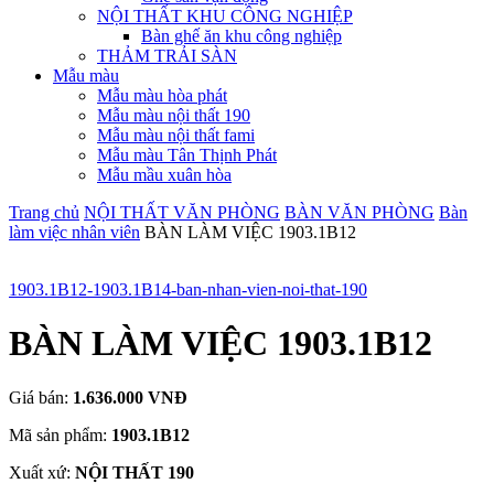
NỘI THẤT KHU CÔNG NGHIỆP
Bàn ghế ăn khu công nghiệp
THẢM TRẢI SÀN
Mẫu màu
Mẫu màu hòa phát
Mẫu màu nội thất 190
Mẫu màu nội thất fami
Mẫu màu Tân Thịnh Phát
Mẫu mầu xuân hòa
Trang chủ
NỘI THẤT VĂN PHÒNG
BÀN VĂN PHÒNG
Bàn
làm việc nhân viên
BÀN LÀM VIỆC 1903.1B12
1903.1B12-1903.1B14-ban-nhan-vien-noi-that-190
BÀN LÀM VIỆC 1903.1B12
Giá bán:
1.636.000 VNĐ
Mã sản phẩm:
1903.1B12
Xuất xứ:
NỘI THẤT 190