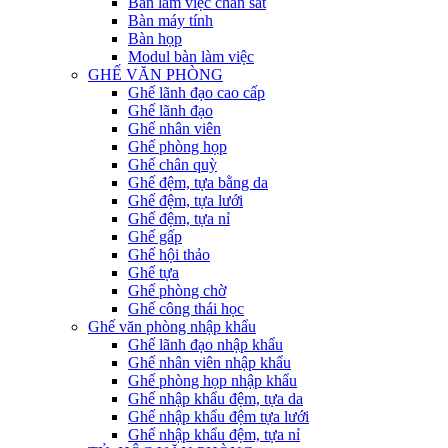
Bàn làm việc chân sắt
Bàn máy tính
Bàn họp
Modul bàn làm việc
GHẾ VĂN PHÒNG
Ghế lãnh đạo cao cấp
Ghế lãnh đạo
Ghế nhân viên
Ghế phòng họp
Ghế chân quỳ
Ghế đệm, tựa bằng da
Ghế đệm, tựa lưới
Ghế đệm, tựa nỉ
Ghế gấp
Ghế hội thảo
Ghế tựa
Ghế phòng chờ
Ghế công thái học
Ghế văn phòng nhập khẩu
Ghế lãnh đạo nhập khẩu
Ghế nhân viên nhập khẩu
Ghế phòng họp nhập khẩu
Ghế nhập khẩu đệm, tựa da
Ghế nhập khẩu đệm tựa lưới
Ghế nhập khẩu đệm, tựa nỉ