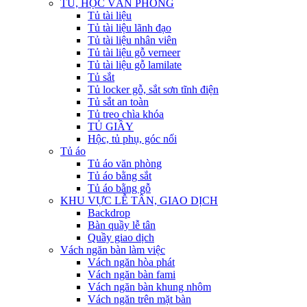
TỦ, HỘC VĂN PHÒNG
Tủ tài liệu
Tủ tài liệu lãnh đạo
Tủ tài liệu nhân viên
Tủ tài liệu gỗ verneer
Tủ tài liệu gỗ lamilate
Tủ sắt
Tủ locker gỗ, sắt sơn tĩnh điện
Tủ sắt an toàn
Tủ treo chìa khóa
TỦ GIẦY
Hộc, tủ phụ, góc nối
Tủ áo
Tủ áo văn phòng
Tủ áo bằng sắt
Tủ áo bằng gỗ
KHU VỰC LỄ TÂN, GIAO DỊCH
Backdrop
Bàn quầy lễ tân
Quầy giao dịch
Vách ngăn bàn làm việc
Vách ngăn hòa phát
Vách ngăn bàn fami
Vách ngăn bàn khung nhôm
Vách ngăn trên mặt bàn