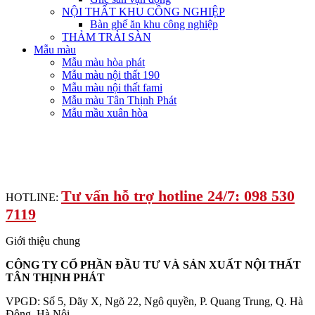
NỘI THẤT KHU CÔNG NGHIỆP
Bàn ghế ăn khu công nghiệp
THẢM TRẢI SÀN
Mẫu màu
Mẫu màu hòa phát
Mẫu màu nội thất 190
Mẫu màu nội thất fami
Mẫu màu Tân Thịnh Phát
Mẫu mầu xuân hòa
Tư vấn hỗ trợ hotline 24/7: 098 530
HOTLINE:
7119
Giới thiệu chung
CÔNG TY CỔ PHẦN ĐẦU TƯ VÀ SẢN XUẤT NỘI THẤT
TÂN THỊNH PHÁT
VPGD: Số 5, Dãy X, Ngõ 22, Ngô quyền, P. Quang Trung, Q. Hà
Đông, Hà Nội