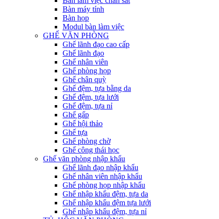
Bàn làm việc chân sắt
Bàn máy tính
Bàn họp
Modul bàn làm việc
GHẾ VĂN PHÒNG
Ghế lãnh đạo cao cấp
Ghế lãnh đạo
Ghế nhân viên
Ghế phòng họp
Ghế chân quỳ
Ghế đệm, tựa bằng da
Ghế đệm, tựa lưới
Ghế đệm, tựa nỉ
Ghế gấp
Ghế hội thảo
Ghế tựa
Ghế phòng chờ
Ghế công thái học
Ghế văn phòng nhập khẩu
Ghế lãnh đạo nhập khẩu
Ghế nhân viên nhập khẩu
Ghế phòng họp nhập khẩu
Ghế nhập khẩu đệm, tựa da
Ghế nhập khẩu đệm tựa lưới
Ghế nhập khẩu đệm, tựa nỉ