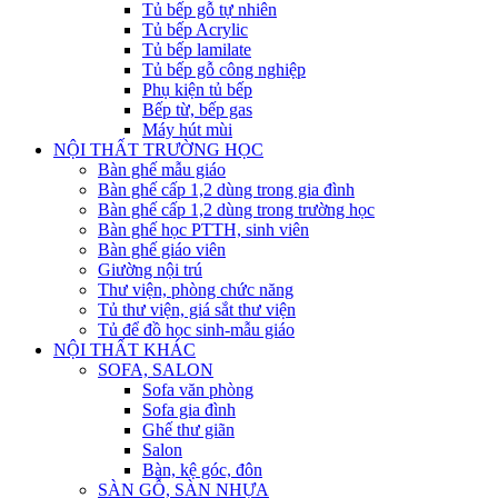
Tủ bếp gỗ tự nhiên
Tủ bếp Acrylic
Tủ bếp lamilate
Tủ bếp gỗ công nghiệp
Phụ kiện tủ bếp
Bếp từ, bếp gas
Máy hút mùi
NỘI THẤT TRƯỜNG HỌC
Bàn ghế mẫu giáo
Bàn ghế cấp 1,2 dùng trong gia đình
Bàn ghế cấp 1,2 dùng trong trường học
Bàn ghế học PTTH, sinh viên
Bàn ghế giáo viên
Giường nội trú
Thư viện, phòng chức năng
Tủ thư viện, giá sắt thư viện
Tủ để đồ học sinh-mẫu giáo
NỘI THẤT KHÁC
SOFA, SALON
Sofa văn phòng
Sofa gia đình
Ghế thư giãn
Salon
Bàn, kệ góc, đôn
SÀN GỖ, SÀN NHỰA