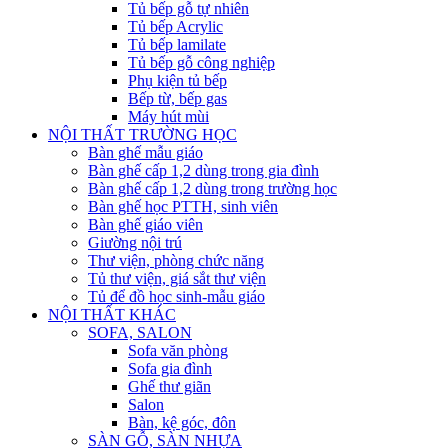
Tủ bếp gỗ tự nhiên
Tủ bếp Acrylic
Tủ bếp lamilate
Tủ bếp gỗ công nghiệp
Phụ kiện tủ bếp
Bếp từ, bếp gas
Máy hút mùi
NỘI THẤT TRƯỜNG HỌC
Bàn ghế mẫu giáo
Bàn ghế cấp 1,2 dùng trong gia đình
Bàn ghế cấp 1,2 dùng trong trường học
Bàn ghế học PTTH, sinh viên
Bàn ghế giáo viên
Giường nội trú
Thư viện, phòng chức năng
Tủ thư viện, giá sắt thư viện
Tủ để đồ học sinh-mẫu giáo
NỘI THẤT KHÁC
SOFA, SALON
Sofa văn phòng
Sofa gia đình
Ghế thư giãn
Salon
Bàn, kệ góc, đôn
SÀN GỖ, SÀN NHỰA