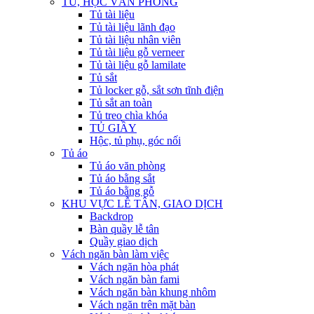
TỦ, HỘC VĂN PHÒNG
Tủ tài liệu
Tủ tài liệu lãnh đạo
Tủ tài liệu nhân viên
Tủ tài liệu gỗ verneer
Tủ tài liệu gỗ lamilate
Tủ sắt
Tủ locker gỗ, sắt sơn tĩnh điện
Tủ sắt an toàn
Tủ treo chìa khóa
TỦ GIẦY
Hộc, tủ phụ, góc nối
Tủ áo
Tủ áo văn phòng
Tủ áo bằng sắt
Tủ áo bằng gỗ
KHU VỰC LỄ TÂN, GIAO DỊCH
Backdrop
Bàn quầy lễ tân
Quầy giao dịch
Vách ngăn bàn làm việc
Vách ngăn hòa phát
Vách ngăn bàn fami
Vách ngăn bàn khung nhôm
Vách ngăn trên mặt bàn