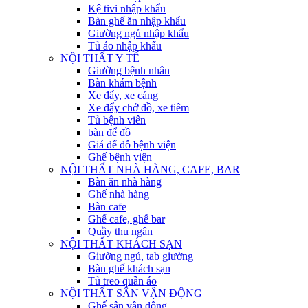
Kệ tivi nhập khẩu
Bàn ghế ăn nhập khẩu
Giường ngủ nhập khẩu
Tủ áo nhập khẩu
NỘI THẤT Y TẾ
Giường bệnh nhân
Bàn khám bệnh
Xe đẩy, xe cáng
Xe đẩy chở đồ, xe tiêm
Tủ bệnh viên
bàn để đồ
Giá để đồ bệnh viện
Ghế bệnh viện
NỘI THẤT NHÀ HÀNG, CAFE, BAR
Bàn ăn nhà hàng
Ghế nhà hàng
Bàn cafe
Ghế cafe, ghế bar
Quầy thu ngân
NỘI THẤT KHÁCH SẠN
Giường ngủ, tab giường
Bàn ghế khách sạn
Tủ treo quần áo
NỘI THẤT SÂN VẬN ĐỘNG
Ghế sân vận động