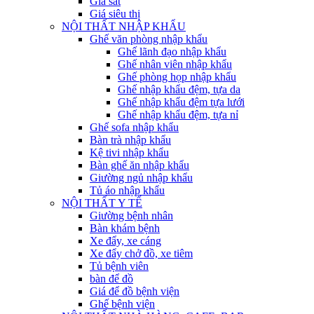
Giá sắt
Giá siêu thị
NỘI THẤT NHẬP KHẨU
Ghế văn phòng nhập khẩu
Ghế lãnh đạo nhập khẩu
Ghế nhân viên nhập khẩu
Ghế phòng họp nhập khẩu
Ghế nhập khẩu đệm, tựa da
Ghế nhập khẩu đệm tựa lưới
Ghế nhập khẩu đệm, tựa nỉ
Ghế sofa nhập khẩu
Bàn trà nhập khẩu
Kệ tivi nhập khẩu
Bàn ghế ăn nhập khẩu
Giường ngủ nhập khẩu
Tủ áo nhập khẩu
NỘI THẤT Y TẾ
Giường bệnh nhân
Bàn khám bệnh
Xe đẩy, xe cáng
Xe đẩy chở đồ, xe tiêm
Tủ bệnh viên
bàn để đồ
Giá để đồ bệnh viện
Ghế bệnh viện