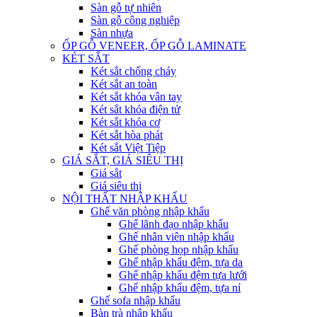
Sàn gỗ tự nhiên
Sàn gỗ công nghiệp
Sàn nhựa
ỐP GỖ VENEER, ỐP GỖ LAMINATE
KÉT SẮT
Két sắt chống cháy
Két sắt an toàn
Két sắt khóa vân tay
Két sắt khóa điện tử
Két sắt khóa cơ
Két sắt hòa phát
Két sắt Việt Tiệp
GIÁ SẮT, GIÁ SIÊU THỊ
Giá sắt
Giá siêu thị
NỘI THẤT NHẬP KHẨU
Ghế văn phòng nhập khẩu
Ghế lãnh đạo nhập khẩu
Ghế nhân viên nhập khẩu
Ghế phòng họp nhập khẩu
Ghế nhập khẩu đệm, tựa da
Ghế nhập khẩu đệm tựa lưới
Ghế nhập khẩu đệm, tựa nỉ
Ghế sofa nhập khẩu
Bàn trà nhập khẩu