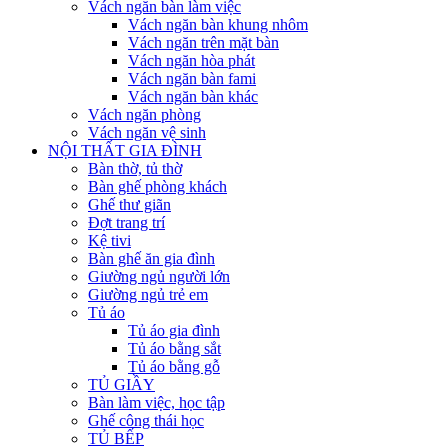
Vách ngăn bàn làm việc
Vách ngăn bàn khung nhôm
Vách ngăn trên mặt bàn
Vách ngăn hòa phát
Vách ngăn bàn fami
Vách ngăn bàn khác
Vách ngăn phòng
Vách ngăn vệ sinh
NỘI THẤT GIA ĐÌNH
Bàn thờ, tủ thờ
Bàn ghế phòng khách
Ghế thư giãn
Đợt trang trí
Kệ tivi
Bàn ghế ăn gia đình
Giường ngủ người lớn
Giường ngủ trẻ em
Tủ áo
Tủ áo gia đình
Tủ áo bằng sắt
Tủ áo bằng gỗ
TỦ GIẦY
Bàn làm việc, học tập
Ghế công thái học
TỦ BẾP