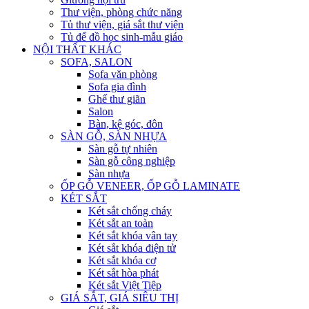
Thư viện, phòng chức năng
Tủ thư viện, giá sắt thư viện
Tủ để đồ học sinh-mẫu giáo
NỘI THẤT KHÁC
SOFA, SALON
Sofa văn phòng
Sofa gia đình
Ghế thư giãn
Salon
Bàn, kệ góc, đôn
SÀN GỖ, SÀN NHỰA
Sàn gỗ tự nhiên
Sàn gỗ công nghiệp
Sàn nhựa
ỐP GỖ VENEER, ỐP GỖ LAMINATE
KÉT SẮT
Két sắt chống cháy
Két sắt an toàn
Két sắt khóa vân tay
Két sắt khóa điện tử
Két sắt khóa cơ
Két sắt hòa phát
Két sắt Việt Tiệp
GIÁ SẮT, GIÁ SIÊU THỊ