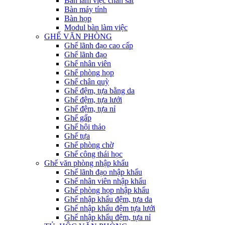
Bàn làm việc chân sắt
Bàn máy tính
Bàn họp
Modul bàn làm việc
GHẾ VĂN PHÒNG
Ghế lãnh đạo cao cấp
Ghế lãnh đạo
Ghế nhân viên
Ghế phòng họp
Ghế chân quỳ
Ghế đệm, tựa bằng da
Ghế đệm, tựa lưới
Ghế đệm, tựa nỉ
Ghế gấp
Ghế hội thảo
Ghế tựa
Ghế phòng chờ
Ghế công thái học
Ghế văn phòng nhập khẩu
Ghế lãnh đạo nhập khẩu
Ghế nhân viên nhập khẩu
Ghế phòng họp nhập khẩu
Ghế nhập khẩu đệm, tựa da
Ghế nhập khẩu đệm tựa lưới
Ghế nhập khẩu đệm, tựa nỉ