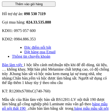
Thêm vào giỏ hàng
Hỗ trợ dự án:
098 530 7119
Gọi mua hàng:
024.33.535.888
KD01: 0975 057 600
KD02: 0984.886.353
Đặc điểm nổi bật
Đặt hàng qua Email
Thông tin chuyển khoản
Bàn làm việc
1 hộc liền cánh mở,thuận tiện khi để đồ dùng, tài liệu,
… không khay, Mặt bàn phủ Melamine chất lượng cao, có độ chống
trày .Khung bàn sắt và hộc màu kem mang lại sự trang nhã, nhẹ
nhàng.Chân bàn,yếm và hộc được làm bằng sắt. Người sử dụng có
thể lắp thêm 1 khay tùy ý theo nhu cầu
KT: R1200xS700xC(740-760)
Mầu sắc của Bàn làm việc bàn sắt BS12H1-LV nội thất 190 được
làm bằng gỗ công nghiệp phủ Laminate màu vân gỗ theo
bảng mầu
gỗ nội thất 190
,chân bàn làm bằng sắt trong
bảng mẫu mầu sắt nội