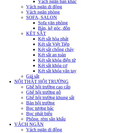
Vách ngăn bàn khác
Vách ngăn di động
Vách ngăn phòng
SOFA, SALON
Sofa văn phòng
Bàn, kệ góc, đôn
KÉT SẮT
Két sắt hòa phát
Két sắt Việt Tiệp
Két sắt chống cháy
Két sắt an toàn
Két sắt khóa điện tử
Két sắt khóa cơ
Két sắt khóa vân tay
Giá sắt
NỘI THẤT HỘI TRƯỜNG
Ghế hội trường cao cấp
Ghế hội trường gỗ
Ghế hội trường khung sắt
Bàn hội trường
Bục tượng bác
Bục phát biểu
Phông, rèm sân khấu
VÁCH NGĂN
Vách ngăn di động