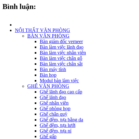
Bình luận:
NỘI THẤT VĂN PHÒNG
BÀN VĂN PHÒNG
Bàn giám đốc verneer
Bàn làm việc lãnh đạo
Bàn làm việc nhân viên
Bàn làm việc chân gỗ
Bàn làm việc chân sắt
Bàn máy tính
Bàn họp
Modul bàn làm việc
GHẾ VĂN PHÒNG
Ghế lãnh đạo cao cấp
Ghế lãnh đạo
Ghế nhân viên
Ghế phòng họp
Ghế chân quỳ
Ghế đệm, tựa bằng da
Ghế đệm, tựa lưới
Ghế đệm, tựa nỉ
Ghế gấp