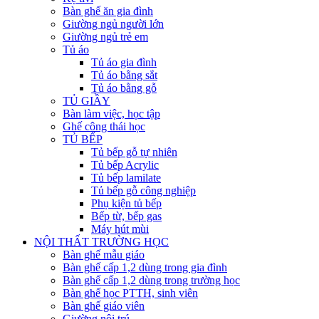
Bàn ghế ăn gia đình
Giường ngủ người lớn
Giường ngủ trẻ em
Tủ áo
Tủ áo gia đình
Tủ áo bằng sắt
Tủ áo bằng gỗ
TỦ GIẦY
Bàn làm việc, học tập
Ghế công thái học
TỦ BẾP
Tủ bếp gỗ tự nhiên
Tủ bếp Acrylic
Tủ bếp lamilate
Tủ bếp gỗ công nghiệp
Phụ kiện tủ bếp
Bếp từ, bếp gas
Máy hút mùi
NỘI THẤT TRƯỜNG HỌC
Bàn ghế mẫu giáo
Bàn ghế cấp 1,2 dùng trong gia đình
Bàn ghế cấp 1,2 dùng trong trường học
Bàn ghế học PTTH, sinh viên
Bàn ghế giáo viên
Giường nội trú