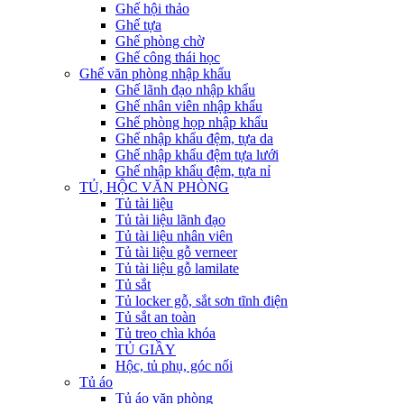
Ghế hội thảo
Ghế tựa
Ghế phòng chờ
Ghế công thái học
Ghế văn phòng nhập khẩu
Ghế lãnh đạo nhập khẩu
Ghế nhân viên nhập khẩu
Ghế phòng họp nhập khẩu
Ghế nhập khẩu đệm, tựa da
Ghế nhập khẩu đệm tựa lưới
Ghế nhập khẩu đệm, tựa nỉ
TỦ, HỘC VĂN PHÒNG
Tủ tài liệu
Tủ tài liệu lãnh đạo
Tủ tài liệu nhân viên
Tủ tài liệu gỗ verneer
Tủ tài liệu gỗ lamilate
Tủ sắt
Tủ locker gỗ, sắt sơn tĩnh điện
Tủ sắt an toàn
Tủ treo chìa khóa
TỦ GIẦY
Hộc, tủ phụ, góc nối
Tủ áo
Tủ áo văn phòng