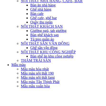
NỘI THẤT NHÀ HÀNG, CAFE, BAR
Bàn ăn nhà hàng
Ghế nhà hàng
Bàn cafe
Ghế cafe, ghế bar
Quầy thu ngân
NỘI THẤT KHÁCH SẠN
Giường ngủ, tab giường
Bàn ghế khách sạn
Tủ treo quần áo
NỘI THẤT SÂN VẬN ĐỘNG
Ghế sân vận động
NỘI THẤT KHU CÔNG NGHIỆP
Bàn ghế ăn khu công nghiệp
THẢM TRẢI SÀN
Mẫu màu
Mẫu màu hòa phát
Mẫu màu nội thất 190
Mẫu màu nội thất fami
Mẫu màu Tân Thịnh Phát
Mẫu mầu xuân hòa