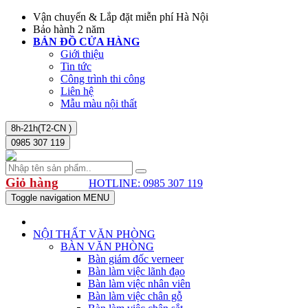
Vận chuyển & Lắp đặt miễn phí Hà Nội
Bảo hành 2 năm
BẢN ĐỒ CỬA HÀNG
Giới thiệu
Tin tức
Công trình thi công
Liên hệ
Mẫu màu nội thất
8h-21h(T2-CN )
0985 307 119
Giỏ hàng
HOTLINE: 0985 307 119
Toggle navigation
MENU
NỘI THẤT VĂN PHÒNG
BÀN VĂN PHÒNG
Bàn giám đốc verneer
Bàn làm việc lãnh đạo
Bàn làm việc nhân viên
Bàn làm việc chân gỗ