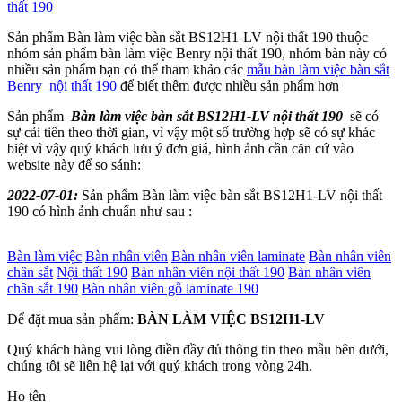
thất 190
Sản phẩm Bàn làm việc bàn sắt BS12H1-LV nội thất 190 thuộc
nhóm sản phẩm bàn làm việc Benry nội thất 190, nhóm bàn này có
nhiều sản phẩm bạn có thể tham khảo các
mẫu bàn làm việc bàn sắt
Benry nội thất 190
để biết thêm được nhiều sản phẩm hơn
Sản phẩm
Bàn làm việc bàn sắt BS12H1-LV
nội
thất
190
sẽ có
sự cải tiến theo thời gian, vì vậy một số trường hợp sẽ có sự khác
biệt vì vậy quý khách lưu ý đơn giá, hình ảnh cần căn cứ vào
website này để so sánh:
2022-07-01:
Sản phẩm Bàn làm việc bàn sắt BS12H1-LV nội thất
190 có hình ảnh chuẩn như sau :
Bàn làm việc
Bàn nhân viên
Bàn nhân viên laminate
Bàn nhân viên
chân sắt
Nội thất 190
Bàn nhân viên nội thất 190
Bàn nhân viên
chân sắt 190
Bàn nhân viên gỗ laminate 190
Để đặt mua sản phẩm:
BÀN LÀM VIỆC BS12H1-LV
Quý khách hàng vui lòng điền đầy đủ thông tin theo mẫu bên dưới,
chúng tôi sẽ liên hệ lại với quý khách trong vòng 24h.
Họ tên