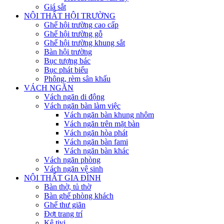
Giá sắt
NỘI THẤT HỘI TRƯỜNG
Ghế hội trường cao cấp
Ghế hội trường gỗ
Ghế hội trường khung sắt
Bàn hội trường
Bục tượng bác
Bục phát biểu
Phông, rèm sân khấu
VÁCH NGĂN
Vách ngăn di động
Vách ngăn bàn làm việc
Vách ngăn bàn khung nhôm
Vách ngăn trên mặt bàn
Vách ngăn hòa phát
Vách ngăn bàn fami
Vách ngăn bàn khác
Vách ngăn phòng
Vách ngăn vệ sinh
NỘI THẤT GIA ĐÌNH
Bàn thờ, tủ thờ
Bàn ghế phòng khách
Ghế thư giãn
Đợt trang trí
Kệ tivi