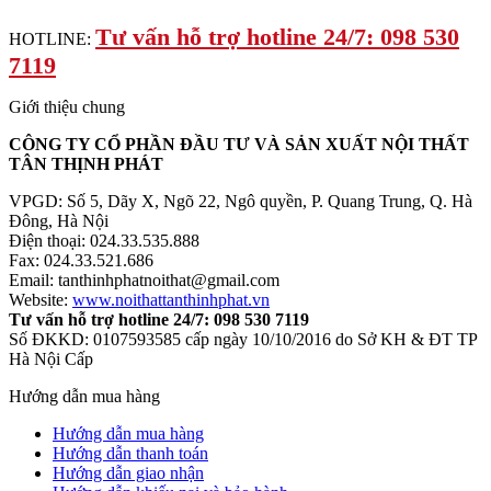
Tư vấn hỗ trợ hotline 24/7: 098 530
HOTLINE:
7119
Giới thiệu chung
CÔNG TY CỔ PHẦN ĐẦU TƯ VÀ SẢN XUẤT NỘI THẤT
TÂN THỊNH PHÁT
VPGD: Số 5, Dãy X, Ngõ 22, Ngô quyền, P. Quang Trung, Q. Hà
Đông, Hà Nội
Điện thoại: 024.33.535.888
Fax: 024.33.521.686
Email: tanthinhphatnoithat@gmail.com
Website:
www.noithattanthinhphat.vn
Tư vấn hỗ trợ hotline 24/7: 098 530 7119
Số ĐKKD: 0107593585 cấp ngày 10/10/2016 do Sở KH & ĐT TP
Hà Nội Cấp
Hướng dẫn mua hàng
Hướng dẫn mua hàng
Hướng dẫn thanh toán
Hướng dẫn giao nhận