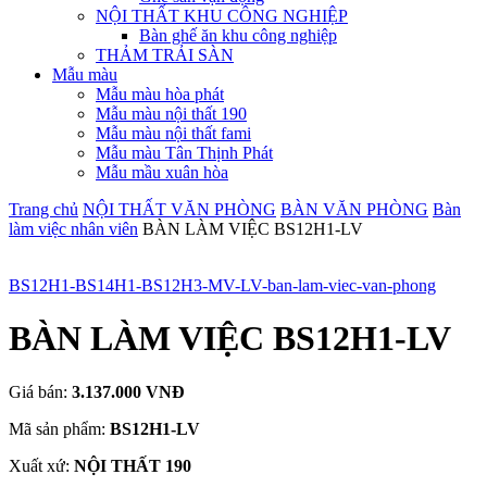
NỘI THẤT KHU CÔNG NGHIỆP
Bàn ghế ăn khu công nghiệp
THẢM TRẢI SÀN
Mẫu màu
Mẫu màu hòa phát
Mẫu màu nội thất 190
Mẫu màu nội thất fami
Mẫu màu Tân Thịnh Phát
Mẫu mầu xuân hòa
Trang chủ
NỘI THẤT VĂN PHÒNG
BÀN VĂN PHÒNG
Bàn
làm việc nhân viên
BÀN LÀM VIỆC BS12H1-LV
BS12H1-BS14H1-BS12H3-MV-LV-ban-lam-viec-van-phong
BÀN LÀM VIỆC BS12H1-LV
Giá bán:
3.137.000 VNĐ
Mã sản phẩm:
BS12H1-LV
Xuất xứ:
NỘI THẤT 190