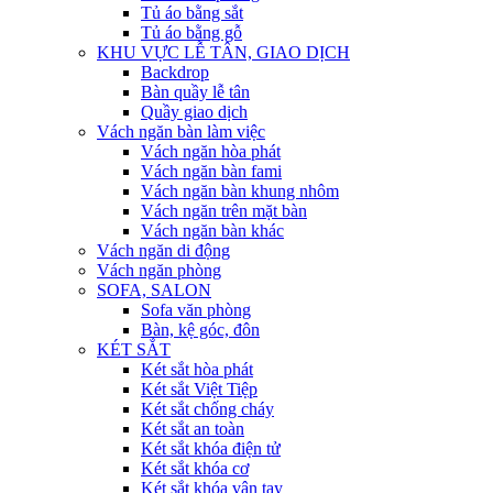
Tủ áo bằng sắt
Tủ áo bằng gỗ
KHU VỰC LỄ TÂN, GIAO DỊCH
Backdrop
Bàn quầy lễ tân
Quầy giao dịch
Vách ngăn bàn làm việc
Vách ngăn hòa phát
Vách ngăn bàn fami
Vách ngăn bàn khung nhôm
Vách ngăn trên mặt bàn
Vách ngăn bàn khác
Vách ngăn di động
Vách ngăn phòng
SOFA, SALON
Sofa văn phòng
Bàn, kệ góc, đôn
KÉT SẮT
Két sắt hòa phát
Két sắt Việt Tiệp
Két sắt chống cháy
Két sắt an toàn
Két sắt khóa điện tử
Két sắt khóa cơ
Két sắt khóa vân tay