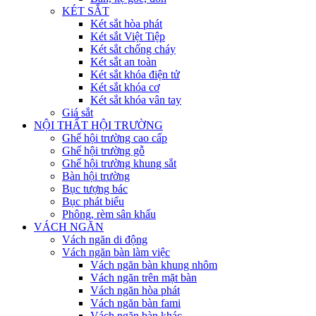
KÉT SẮT
Két sắt hòa phát
Két sắt Việt Tiệp
Két sắt chống cháy
Két sắt an toàn
Két sắt khóa điện tử
Két sắt khóa cơ
Két sắt khóa vân tay
Giá sắt
NỘI THẤT HỘI TRƯỜNG
Ghế hội trường cao cấp
Ghế hội trường gỗ
Ghế hội trường khung sắt
Bàn hội trường
Bục tượng bác
Bục phát biểu
Phông, rèm sân khấu
VÁCH NGĂN
Vách ngăn di động
Vách ngăn bàn làm việc
Vách ngăn bàn khung nhôm
Vách ngăn trên mặt bàn
Vách ngăn hòa phát
Vách ngăn bàn fami
Vách ngăn bàn khác