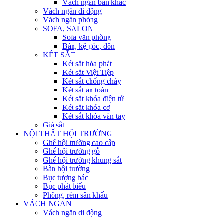
Vách ngăn bàn khác
Vách ngăn di động
Vách ngăn phòng
SOFA, SALON
Sofa văn phòng
Bàn, kệ góc, đôn
KÉT SẮT
Két sắt hòa phát
Két sắt Việt Tiệp
Két sắt chống cháy
Két sắt an toàn
Két sắt khóa điện tử
Két sắt khóa cơ
Két sắt khóa vân tay
Giá sắt
NỘI THẤT HỘI TRƯỜNG
Ghế hội trường cao cấp
Ghế hội trường gỗ
Ghế hội trường khung sắt
Bàn hội trường
Bục tượng bác
Bục phát biểu
Phông, rèm sân khấu
VÁCH NGĂN
Vách ngăn di động