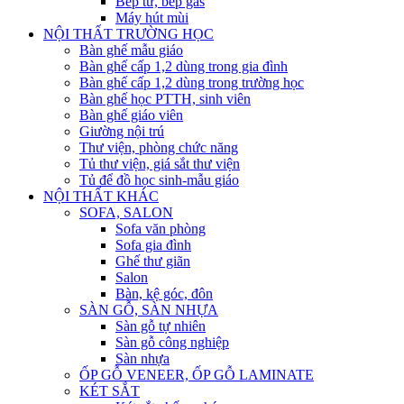
Bếp từ, bếp gas
Máy hút mùi
NỘI THẤT TRƯỜNG HỌC
Bàn ghế mẫu giáo
Bàn ghế cấp 1,2 dùng trong gia đình
Bàn ghế cấp 1,2 dùng trong trường học
Bàn ghế học PTTH, sinh viên
Bàn ghế giáo viên
Giường nội trú
Thư viện, phòng chức năng
Tủ thư viện, giá sắt thư viện
Tủ để đồ học sinh-mẫu giáo
NỘI THẤT KHÁC
SOFA, SALON
Sofa văn phòng
Sofa gia đình
Ghế thư giãn
Salon
Bàn, kệ góc, đôn
SÀN GỖ, SÀN NHỰA
Sàn gỗ tự nhiên
Sàn gỗ công nghiệp
Sàn nhựa
ỐP GỖ VENEER, ỐP GỖ LAMINATE
KÉT SẮT