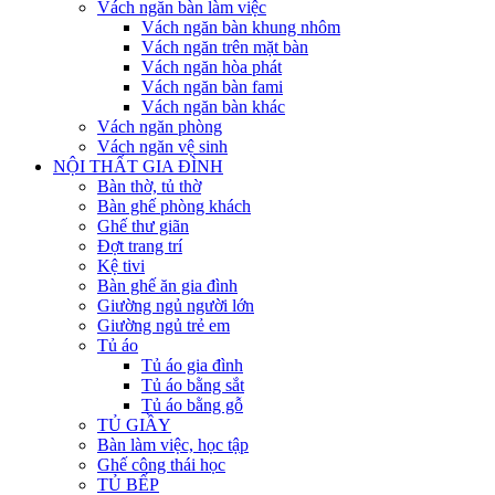
Vách ngăn bàn làm việc
Vách ngăn bàn khung nhôm
Vách ngăn trên mặt bàn
Vách ngăn hòa phát
Vách ngăn bàn fami
Vách ngăn bàn khác
Vách ngăn phòng
Vách ngăn vệ sinh
NỘI THẤT GIA ĐÌNH
Bàn thờ, tủ thờ
Bàn ghế phòng khách
Ghế thư giãn
Đợt trang trí
Kệ tivi
Bàn ghế ăn gia đình
Giường ngủ người lớn
Giường ngủ trẻ em
Tủ áo
Tủ áo gia đình
Tủ áo bằng sắt
Tủ áo bằng gỗ
TỦ GIẦY
Bàn làm việc, học tập
Ghế công thái học
TỦ BẾP