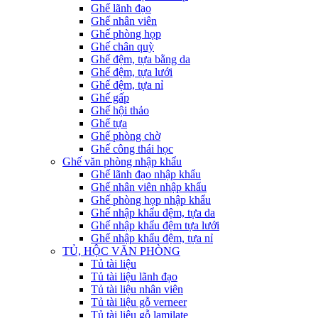
Ghế lãnh đạo
Ghế nhân viên
Ghế phòng họp
Ghế chân quỳ
Ghế đệm, tựa bằng da
Ghế đệm, tựa lưới
Ghế đệm, tựa nỉ
Ghế gấp
Ghế hội thảo
Ghế tựa
Ghế phòng chờ
Ghế công thái học
Ghế văn phòng nhập khẩu
Ghế lãnh đạo nhập khẩu
Ghế nhân viên nhập khẩu
Ghế phòng họp nhập khẩu
Ghế nhập khẩu đệm, tựa da
Ghế nhập khẩu đệm tựa lưới
Ghế nhập khẩu đệm, tựa nỉ
TỦ, HỘC VĂN PHÒNG
Tủ tài liệu
Tủ tài liệu lãnh đạo
Tủ tài liệu nhân viên
Tủ tài liệu gỗ verneer
Tủ tài liệu gỗ lamilate