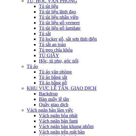
TỦ, HỘC VĂN PHÒNG
Tủ tài liệu
Tủ tài liệu lãnh đạo
Tủ tài liệu nhân viên
Tủ tài liệu gỗ verneer
Tủ tài liệu gỗ lamilate
Tủ sắt
Tủ locker gỗ, sắt sơn tĩnh điện
Tủ sắt an toàn
Tủ treo chìa khóa
TỦ GIẦY
Hộc, tủ phụ, góc nối
Tủ áo
Tủ áo văn phòng
Tủ áo bằng sắt
Tủ áo bằng gỗ
KHU VỰC LỄ TÂN, GIAO DỊCH
Backdrop
Bàn quầy lễ tân
Quầy giao dịch
Vách ngăn bàn làm việc
Vách ngăn hòa phát
Vách ngăn bàn fami
Vách ngăn bàn khung nhôm
Vách ngăn trên mặt bàn