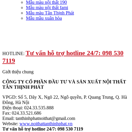
Mẫu màu nội thất 190
Mẫu màu nội thất fami
Mẫu màu Tân Thịnh Phát
Mẫu mầu xuân hòa
Tư vấn hỗ trợ hotline 24/7: 098 530
HOTLINE:
7119
Giới thiệu chung
CÔNG TY CỔ PHẦN ĐẦU TƯ VÀ SẢN XUẤT NỘI THẤT
TÂN THỊNH PHÁT
VPGD: Số 5, Dãy X, Ngõ 22, Ngô quyền, P. Quang Trung, Q. Hà
Đông, Hà Nội
Điện thoại: 024.33.535.888
Fax: 024.33.521.686
Email: tanthinhphatnoithat@gmail.com
Website:
www.noithattanthinhphat.vn
Tư vấn hỗ trợ hotline 24/7: 098 530 7119