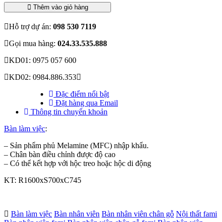
Thêm vào giỏ hàng
Hỗ trợ dự án:
098 530 7119
Gọi mua hàng:
024.33.535.888
KD01: 0975 057 600
KD02: 0984.886.353
Đặc điểm nổi bật
Đặt hàng qua Email
Thông tin chuyển khoản
Bàn làm việc
:
– Sản phẩm phủ Melamine (MFC) nhập khẩu.
– Chân bàn điều chỉnh được độ cao
– Có thể kết hợp với hộc treo hoặc hộc di động
KT: R1600xS700xC745
Bàn làm việc
Bàn nhân viên
Bàn nhân viên chân gỗ
Nội thất fami