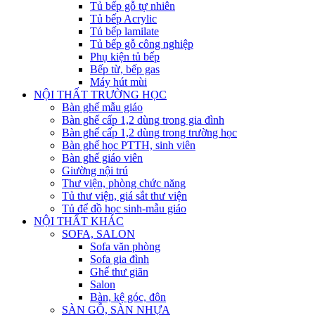
Tủ bếp gỗ tự nhiên
Tủ bếp Acrylic
Tủ bếp lamilate
Tủ bếp gỗ công nghiệp
Phụ kiện tủ bếp
Bếp từ, bếp gas
Máy hút mùi
NỘI THẤT TRƯỜNG HỌC
Bàn ghế mẫu giáo
Bàn ghế cấp 1,2 dùng trong gia đình
Bàn ghế cấp 1,2 dùng trong trường học
Bàn ghế học PTTH, sinh viên
Bàn ghế giáo viên
Giường nội trú
Thư viện, phòng chức năng
Tủ thư viện, giá sắt thư viện
Tủ để đồ học sinh-mẫu giáo
NỘI THẤT KHÁC
SOFA, SALON
Sofa văn phòng
Sofa gia đình
Ghế thư giãn
Salon
Bàn, kệ góc, đôn
SÀN GỖ, SÀN NHỰA