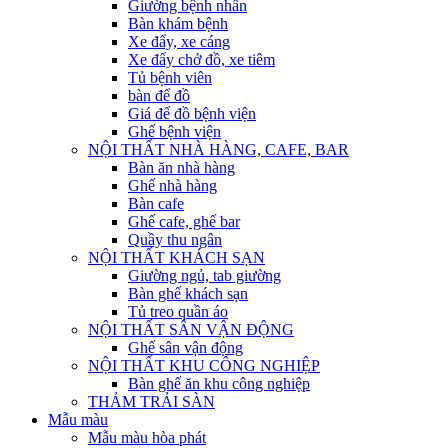
Giường bệnh nhân
Bàn khám bệnh
Xe đẩy, xe cáng
Xe đẩy chở đồ, xe tiêm
Tủ bệnh viên
bàn để đồ
Giá để đồ bệnh viện
Ghế bệnh viện
NỘI THẤT NHÀ HÀNG, CAFE, BAR
Bàn ăn nhà hàng
Ghế nhà hàng
Bàn cafe
Ghế cafe, ghế bar
Quầy thu ngân
NỘI THẤT KHÁCH SẠN
Giường ngủ, tab giường
Bàn ghế khách sạn
Tủ treo quần áo
NỘI THẤT SÂN VẬN ĐỘNG
Ghế sân vận động
NỘI THẤT KHU CÔNG NGHIỆP
Bàn ghế ăn khu công nghiệp
THẢM TRẢI SÀN
Mẫu màu
Mẫu màu hòa phát