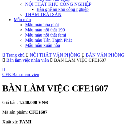
NỘI THẤT KHU CÔNG NGHIỆP
Bàn ghế ăn khu công nghiệp
THẢM TRẢI SÀN
Mẫu màu
Mẫu màu hòa phát
Mẫu màu nội thất 190
Mẫu màu nội thất fami
Mẫu màu Tân Thịnh Phát
Mẫu mầu xuân hòa
Trang chủ
NỘI THẤT VĂN PHÒNG
BÀN VĂN PHÒNG
Bàn làm việc nhân viên
BÀN LÀM VIỆC CFE1607
CFE-Ban-nhan-vien
BÀN LÀM VIỆC CFE1607
Giá bán:
1.240.000 VNĐ
Mã sản phẩm:
CFE1607
Xuất xứ:
FAMI