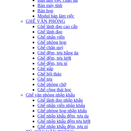
Bàn làm việc chân sắt
Bàn máy tính
Bàn họp
Modul bàn làm việc
GHẾ VĂN PHÒNG
Ghế lãnh đạo cao cấp
Ghế lãnh đạo
Ghế nhân viên
Ghế phòng họp
Ghế chân quỳ
Ghế đệm, tựa bằng da
Ghế đệm, tựa lưới
Ghế đệm, tựa nỉ
Ghế gấp
Ghế hội thảo
Ghế tựa
Ghế phòng chờ
Ghế công thái học
Ghế văn phòng nhập khẩu
Ghế lãnh đạo nhập khẩu
Ghế nhân viên nhập khẩu
Ghế phòng họp nhập khẩu
Ghế nhập khẩu đệm, tựa da
Ghế nhập khẩu đệm tựa lưới
Ghế nhập khẩu đệm, tựa nỉ