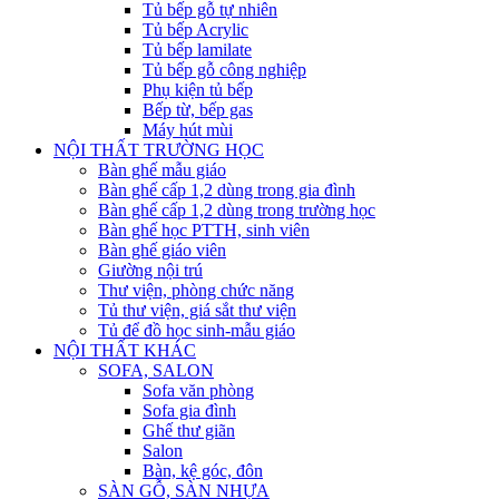
Tủ bếp gỗ tự nhiên
Tủ bếp Acrylic
Tủ bếp lamilate
Tủ bếp gỗ công nghiệp
Phụ kiện tủ bếp
Bếp từ, bếp gas
Máy hút mùi
NỘI THẤT TRƯỜNG HỌC
Bàn ghế mẫu giáo
Bàn ghế cấp 1,2 dùng trong gia đình
Bàn ghế cấp 1,2 dùng trong trường học
Bàn ghế học PTTH, sinh viên
Bàn ghế giáo viên
Giường nội trú
Thư viện, phòng chức năng
Tủ thư viện, giá sắt thư viện
Tủ để đồ học sinh-mẫu giáo
NỘI THẤT KHÁC
SOFA, SALON
Sofa văn phòng
Sofa gia đình
Ghế thư giãn
Salon
Bàn, kệ góc, đôn
SÀN GỖ, SÀN NHỰA