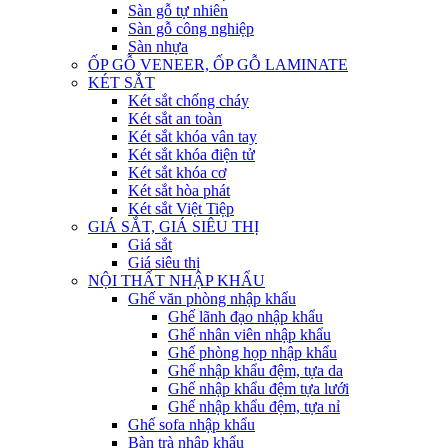
Sàn gỗ tự nhiên
Sàn gỗ công nghiệp
Sàn nhựa
ỐP GỖ VENEER, ỐP GỖ LAMINATE
KÉT SẮT
Két sắt chống cháy
Két sắt an toàn
Két sắt khóa vân tay
Két sắt khóa điện tử
Két sắt khóa cơ
Két sắt hòa phát
Két sắt Việt Tiệp
GIÁ SẮT, GIÁ SIÊU THỊ
Giá sắt
Giá siêu thị
NỘI THẤT NHẬP KHẨU
Ghế văn phòng nhập khẩu
Ghế lãnh đạo nhập khẩu
Ghế nhân viên nhập khẩu
Ghế phòng họp nhập khẩu
Ghế nhập khẩu đệm, tựa da
Ghế nhập khẩu đệm tựa lưới
Ghế nhập khẩu đệm, tựa nỉ
Ghế sofa nhập khẩu
Bàn trà nhập khẩu