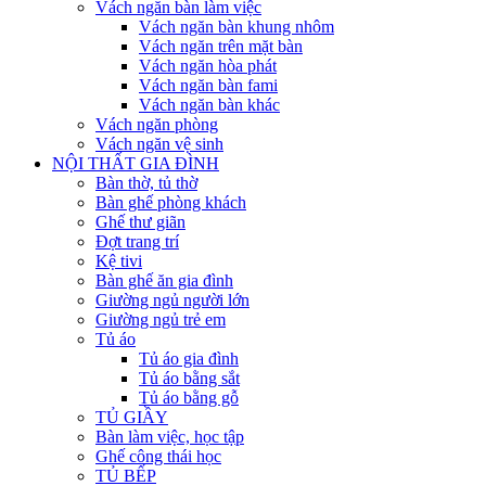
Vách ngăn bàn làm việc
Vách ngăn bàn khung nhôm
Vách ngăn trên mặt bàn
Vách ngăn hòa phát
Vách ngăn bàn fami
Vách ngăn bàn khác
Vách ngăn phòng
Vách ngăn vệ sinh
NỘI THẤT GIA ĐÌNH
Bàn thờ, tủ thờ
Bàn ghế phòng khách
Ghế thư giãn
Đợt trang trí
Kệ tivi
Bàn ghế ăn gia đình
Giường ngủ người lớn
Giường ngủ trẻ em
Tủ áo
Tủ áo gia đình
Tủ áo bằng sắt
Tủ áo bằng gỗ
TỦ GIẦY
Bàn làm việc, học tập
Ghế công thái học
TỦ BẾP