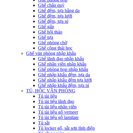
Ghế chân quỳ
Ghế đệm, tựa bằng da
Ghế đệm, tựa lưới
Ghế đệm, tựa nỉ
Ghế gấp
Ghế hội thảo
Ghế tựa
Ghế phòng chờ
Ghế công thái học
Ghế văn phòng nhập khẩu
Ghế lãnh đạo nhập khẩu
Ghế nhân viên nhập khẩu
Ghế phòng họp nhập khẩu
Ghế nhập khẩu đệm, tựa da
Ghế nhập khẩu đệm tựa lưới
Ghế nhập khẩu đệm, tựa nỉ
TỦ, HỘC VĂN PHÒNG
Tủ tài liệu
Tủ tài liệu lãnh đạo
Tủ tài liệu nhân viên
Tủ tài liệu gỗ verneer
Tủ tài liệu gỗ lamilate
Tủ sắt
Tủ locker gỗ, sắt sơn tĩnh điện