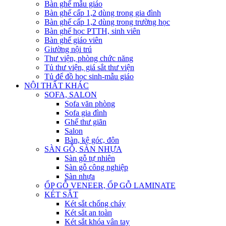
Bàn ghế mẫu giáo
Bàn ghế cấp 1,2 dùng trong gia đình
Bàn ghế cấp 1,2 dùng trong trường học
Bàn ghế học PTTH, sinh viên
Bàn ghế giáo viên
Giường nội trú
Thư viện, phòng chức năng
Tủ thư viện, giá sắt thư viện
Tủ để đồ học sinh-mẫu giáo
NỘI THẤT KHÁC
SOFA, SALON
Sofa văn phòng
Sofa gia đình
Ghế thư giãn
Salon
Bàn, kệ góc, đôn
SÀN GỖ, SÀN NHỰA
Sàn gỗ tự nhiên
Sàn gỗ công nghiệp
Sàn nhựa
ỐP GỖ VENEER, ỐP GỖ LAMINATE
KÉT SẮT
Két sắt chống cháy
Két sắt an toàn
Két sắt khóa vân tay