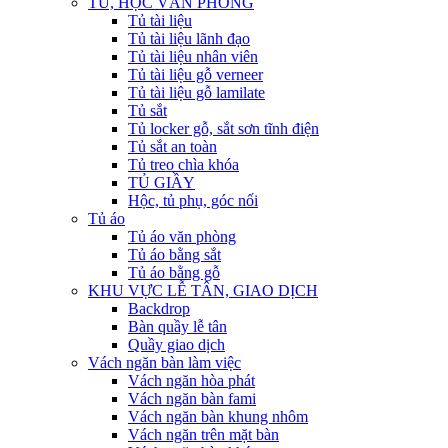
TỦ, HỘC VĂN PHÒNG
Tủ tài liệu
Tủ tài liệu lãnh đạo
Tủ tài liệu nhân viên
Tủ tài liệu gỗ verneer
Tủ tài liệu gỗ lamilate
Tủ sắt
Tủ locker gỗ, sắt sơn tĩnh điện
Tủ sắt an toàn
Tủ treo chìa khóa
TỦ GIẦY
Hộc, tủ phụ, góc nối
Tủ áo
Tủ áo văn phòng
Tủ áo bằng sắt
Tủ áo bằng gỗ
KHU VỰC LỄ TÂN, GIAO DỊCH
Backdrop
Bàn quầy lễ tân
Quầy giao dịch
Vách ngăn bàn làm việc
Vách ngăn hòa phát
Vách ngăn bàn fami
Vách ngăn bàn khung nhôm
Vách ngăn trên mặt bàn