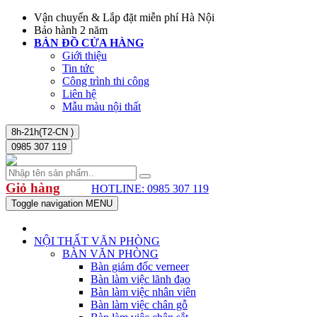
Vận chuyển & Lắp đặt miễn phí Hà Nội
Bảo hành 2 năm
BẢN ĐỒ CỬA HÀNG
Giới thiệu
Tin tức
Công trình thi công
Liên hệ
Mẫu màu nội thất
8h-21h(T2-CN )
0985 307 119
Giỏ hàng
HOTLINE: 0985 307 119
Toggle navigation
MENU
NỘI THẤT VĂN PHÒNG
BÀN VĂN PHÒNG
Bàn giám đốc verneer
Bàn làm việc lãnh đạo
Bàn làm việc nhân viên
Bàn làm việc chân gỗ