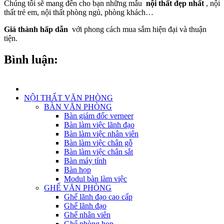
Chúng tôi sẽ mang đến cho bạn những mẫu
nội thất đẹp nhất
, nội
thất trẻ em, nội thất phòng ngủ, phòng khách…
Giá thành hấp dẫn
với phong cách mua sắm hiện đại và thuận
tiện.
Bình luận:
NỘI THẤT VĂN PHÒNG
BÀN VĂN PHÒNG
Bàn giám đốc verneer
Bàn làm việc lãnh đạo
Bàn làm việc nhân viên
Bàn làm việc chân gỗ
Bàn làm việc chân sắt
Bàn máy tính
Bàn họp
Modul bàn làm việc
GHẾ VĂN PHÒNG
Ghế lãnh đạo cao cấp
Ghế lãnh đạo
Ghế nhân viên
Ghế phòng họp