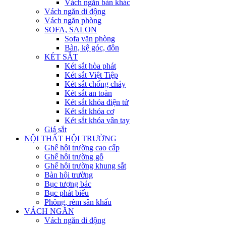
Vách ngăn bàn khác
Vách ngăn di động
Vách ngăn phòng
SOFA, SALON
Sofa văn phòng
Bàn, kệ góc, đôn
KÉT SẮT
Két sắt hòa phát
Két sắt Việt Tiệp
Két sắt chống cháy
Két sắt an toàn
Két sắt khóa điện tử
Két sắt khóa cơ
Két sắt khóa vân tay
Giá sắt
NỘI THẤT HỘI TRƯỜNG
Ghế hội trường cao cấp
Ghế hội trường gỗ
Ghế hội trường khung sắt
Bàn hội trường
Bục tượng bác
Bục phát biểu
Phông, rèm sân khấu
VÁCH NGĂN
Vách ngăn di động