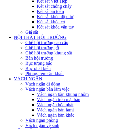
Két sắt Việt Tiệp
Két sắt chống cháy
Két sắt an toàn
Két sắt khóa điện tử
Két sắt khóa cơ
Két sắt khóa vân tay
Giá sắt
NỘI THẤT HỘI TRƯỜNG
Ghế hội trường cao cấp
Ghế hội trường gỗ
Ghế hội trường khung sắt
Bàn hội trường
Bục tượng bác
Bục phát biểu
Phông, rèm sân khấu
VÁCH NGĂN
Vách ngăn di động
Vách ngăn bàn làm việc
Vách ngăn bàn khung nhôm
Vách ngăn trên mặt bàn
Vách ngăn hòa phát
Vách ngăn bàn fami
Vách ngăn bàn khác
Vách ngăn phòng
Vách ngăn vệ sinh