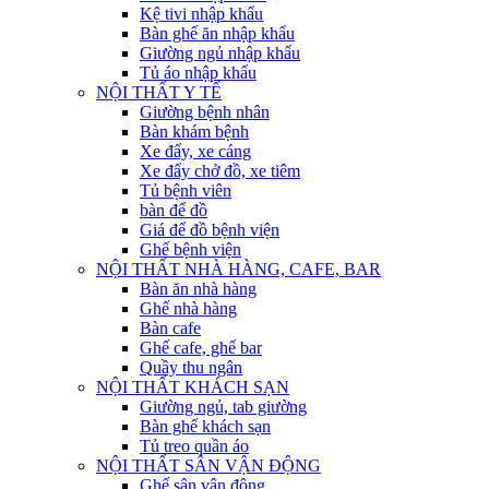
Kệ tivi nhập khẩu
Bàn ghế ăn nhập khẩu
Giường ngủ nhập khẩu
Tủ áo nhập khẩu
NỘI THẤT Y TẾ
Giường bệnh nhân
Bàn khám bệnh
Xe đẩy, xe cáng
Xe đẩy chở đồ, xe tiêm
Tủ bệnh viên
bàn để đồ
Giá để đồ bệnh viện
Ghế bệnh viện
NỘI THẤT NHÀ HÀNG, CAFE, BAR
Bàn ăn nhà hàng
Ghế nhà hàng
Bàn cafe
Ghế cafe, ghế bar
Quầy thu ngân
NỘI THẤT KHÁCH SẠN
Giường ngủ, tab giường
Bàn ghế khách sạn
Tủ treo quần áo
NỘI THẤT SÂN VẬN ĐỘNG
Ghế sân vận động