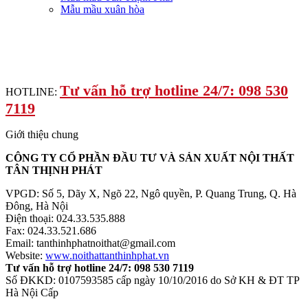
Mẫu mầu xuân hòa
Tư vấn hỗ trợ hotline 24/7: 098 530
HOTLINE:
7119
Giới thiệu chung
CÔNG TY CỔ PHẦN ĐẦU TƯ VÀ SẢN XUẤT NỘI THẤT
TÂN THỊNH PHÁT
VPGD: Số 5, Dãy X, Ngõ 22, Ngô quyền, P. Quang Trung, Q. Hà
Đông, Hà Nội
Điện thoại: 024.33.535.888
Fax: 024.33.521.686
Email: tanthinhphatnoithat@gmail.com
Website:
www.noithattanthinhphat.vn
Tư vấn hỗ trợ hotline 24/7: 098 530 7119
Số ĐKKD: 0107593585 cấp ngày 10/10/2016 do Sở KH & ĐT TP
Hà Nội Cấp