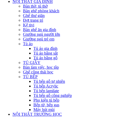
NỘI THẤT GIA ĐÌNH
Bàn thờ, tủ thờ
Bàn ghế phòng khách
Ghế thư giãn
Đợt trang trí
Kệ tivi
Bàn ghế ăn gia đình
Giường ngủ người lớn
Giường ngủ trẻ em
Tủ áo
Tủ áo gia đình
Tủ áo bằng sắt
Tủ áo bằng gỗ
TỦ GIẦY
Bàn làm việc, học tập
Ghế công thái học
TỦ BẾP
Tủ bếp gỗ tự nhiên
Tủ bếp Acrylic
Tủ bếp lamilate
Tủ bếp gỗ công nghiệp
Phụ kiện tủ bếp
Bếp từ, bếp gas
Máy hút mùi
NỘI THẤT TRƯỜNG HỌC