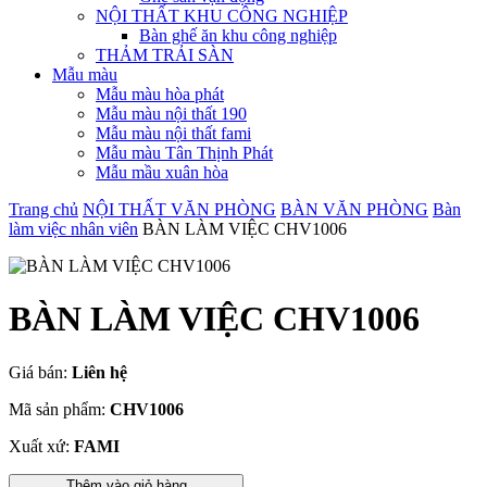
NỘI THẤT KHU CÔNG NGHIỆP
Bàn ghế ăn khu công nghiệp
THẢM TRẢI SÀN
Mẫu màu
Mẫu màu hòa phát
Mẫu màu nội thất 190
Mẫu màu nội thất fami
Mẫu màu Tân Thịnh Phát
Mẫu mầu xuân hòa
Trang chủ
NỘI THẤT VĂN PHÒNG
BÀN VĂN PHÒNG
Bàn
làm việc nhân viên
BÀN LÀM VIỆC CHV1006
BÀN LÀM VIỆC CHV1006
Giá bán:
Liên hệ
Mã sản phẩm:
CHV1006
Xuất xứ:
FAMI
Thêm vào giỏ hàng