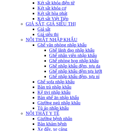
Két sắt khóa điện tử
Két sắt khóa cơ
Két sắt hòa phát
Két sắt Việt Tiệp
GIÁ SẮT, GIÁ SIÊU THỊ
Giá sắt
Giá siêu thị
NỘI THẤT NHẬP KHẨU
Ghế văn phòng nhập khẩu
Ghế lãnh đạo nhập khẩu
Ghế nhân viên nhập khẩu
Ghế phòng họp nhập khẩu
Ghế nhập khẩu đệm, tựa da
Ghế nhập khẩu đệm tựa lưới
Ghế nhập khẩu đệm, tựa nỉ
Ghế sofa nhập khẩu
Bàn trà nhập khẩu
Kệ tivi nhập khẩu
Bàn ghế ăn nhập khẩu
Giường ngủ nhập khẩu
Tủ áo nhập khẩu
NỘI THẤT Y TẾ
Giường bệnh nhân
Bàn khám bệnh
Xe đẩy, xe cáng