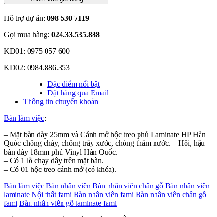
Hỗ trợ dự án:
098 530 7119
Gọi mua hàng:
024.33.535.888
KD01: 0975 057 600
KD02: 0984.886.353
Đặc điểm nổi bật
Đặt hàng qua Email
Thông tin chuyển khoản
Bàn làm việc
:
– Mặt bàn dày 25mm và Cánh mở hộc treo phủ Laminate HP Hàn
Quốc chống cháy, chống trầy xước, chống thấm nước. – Hồi, hậu
bàn dày 18mm phủ Vinyl Hàn Quốc.
– Có 1 lỗ chạy dây trên mặt bàn.
– Có 01 hộc treo cánh mở (có khóa).
Bàn làm việc
Bàn nhân viên
Bàn nhân viên chân gỗ
Bàn nhân viên
laminate
Nội thất fami
Bàn nhân viên fami
Bàn nhân viên chân gỗ
fami
Bàn nhân viên gỗ laminate fami