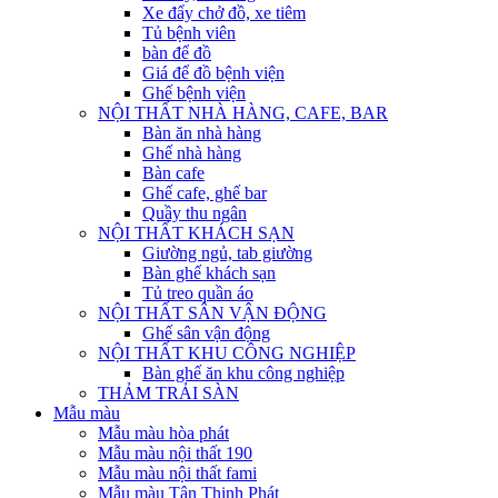
Xe đẩy chở đồ, xe tiêm
Tủ bệnh viên
bàn để đồ
Giá để đồ bệnh viện
Ghế bệnh viện
NỘI THẤT NHÀ HÀNG, CAFE, BAR
Bàn ăn nhà hàng
Ghế nhà hàng
Bàn cafe
Ghế cafe, ghế bar
Quầy thu ngân
NỘI THẤT KHÁCH SẠN
Giường ngủ, tab giường
Bàn ghế khách sạn
Tủ treo quần áo
NỘI THẤT SÂN VẬN ĐỘNG
Ghế sân vận động
NỘI THẤT KHU CÔNG NGHIỆP
Bàn ghế ăn khu công nghiệp
THẢM TRẢI SÀN
Mẫu màu
Mẫu màu hòa phát
Mẫu màu nội thất 190
Mẫu màu nội thất fami
Mẫu màu Tân Thịnh Phát