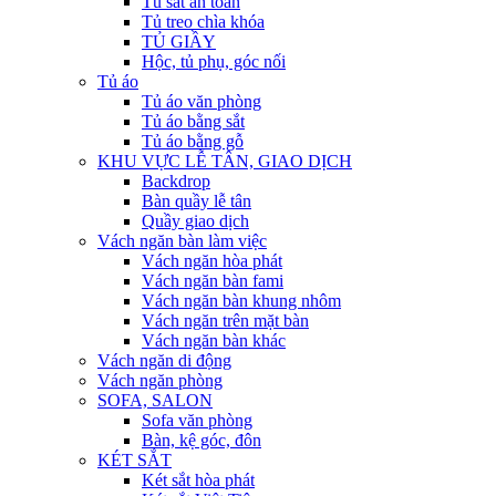
Tủ sắt an toàn
Tủ treo chìa khóa
TỦ GIẦY
Hộc, tủ phụ, góc nối
Tủ áo
Tủ áo văn phòng
Tủ áo bằng sắt
Tủ áo bằng gỗ
KHU VỰC LỄ TÂN, GIAO DỊCH
Backdrop
Bàn quầy lễ tân
Quầy giao dịch
Vách ngăn bàn làm việc
Vách ngăn hòa phát
Vách ngăn bàn fami
Vách ngăn bàn khung nhôm
Vách ngăn trên mặt bàn
Vách ngăn bàn khác
Vách ngăn di động
Vách ngăn phòng
SOFA, SALON
Sofa văn phòng
Bàn, kệ góc, đôn
KÉT SẮT
Két sắt hòa phát