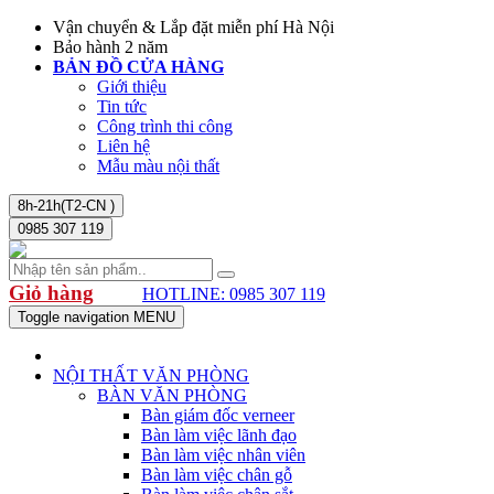
Vận chuyển & Lắp đặt miễn phí Hà Nội
Bảo hành 2 năm
BẢN ĐỒ CỬA HÀNG
Giới thiệu
Tin tức
Công trình thi công
Liên hệ
Mẫu màu nội thất
8h-21h(T2-CN )
0985 307 119
Giỏ hàng
HOTLINE: 0985 307 119
Toggle navigation
MENU
NỘI THẤT VĂN PHÒNG
BÀN VĂN PHÒNG
Bàn giám đốc verneer
Bàn làm việc lãnh đạo
Bàn làm việc nhân viên
Bàn làm việc chân gỗ