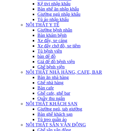
Kệ tivi nhập khẩu
Bàn ghế ăn nhập khẩu
Giường ngủ nhập khẩu
Tủ áo nhập khẩu
NỘI THẤT Y TẾ
Giường bệnh nhân
Bàn khám bệnh
Xe đẩy, xe cáng
Xe đẩy chở đồ, xe tiêm
Tủ bệnh viên
bàn để đồ
Giá để đồ bệnh viện
Ghế bệnh viện
NỘI THẤT NHÀ HÀNG, CAFE, BAR
Bàn ăn nhà hàng
Ghế nhà hàng
Bàn cafe
Ghế cafe, ghế bar
Quầy thu ngân
NỘI THẤT KHÁCH SẠN
Giường ngủ, tab giường
Bàn ghế khách sạn
Tủ treo quần áo
NỘI THẤT SÂN VẬN ĐỘNG
Ghế sân vận động