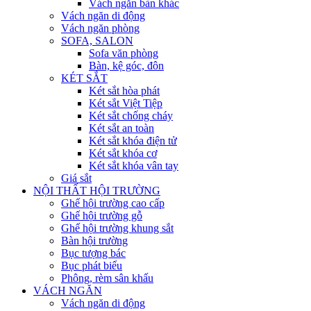
Vách ngăn bàn khác
Vách ngăn di động
Vách ngăn phòng
SOFA, SALON
Sofa văn phòng
Bàn, kệ góc, đôn
KÉT SẮT
Két sắt hòa phát
Két sắt Việt Tiệp
Két sắt chống cháy
Két sắt an toàn
Két sắt khóa điện tử
Két sắt khóa cơ
Két sắt khóa vân tay
Giá sắt
NỘI THẤT HỘI TRƯỜNG
Ghế hội trường cao cấp
Ghế hội trường gỗ
Ghế hội trường khung sắt
Bàn hội trường
Bục tượng bác
Bục phát biểu
Phông, rèm sân khấu
VÁCH NGĂN
Vách ngăn di động