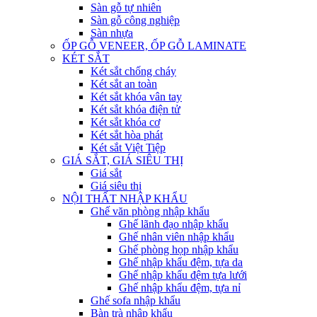
Sàn gỗ tự nhiên
Sàn gỗ công nghiệp
Sàn nhựa
ỐP GỖ VENEER, ỐP GỖ LAMINATE
KÉT SẮT
Két sắt chống cháy
Két sắt an toàn
Két sắt khóa vân tay
Két sắt khóa điện tử
Két sắt khóa cơ
Két sắt hòa phát
Két sắt Việt Tiệp
GIÁ SẮT, GIÁ SIÊU THỊ
Giá sắt
Giá siêu thị
NỘI THẤT NHẬP KHẨU
Ghế văn phòng nhập khẩu
Ghế lãnh đạo nhập khẩu
Ghế nhân viên nhập khẩu
Ghế phòng họp nhập khẩu
Ghế nhập khẩu đệm, tựa da
Ghế nhập khẩu đệm tựa lưới
Ghế nhập khẩu đệm, tựa nỉ
Ghế sofa nhập khẩu
Bàn trà nhập khẩu