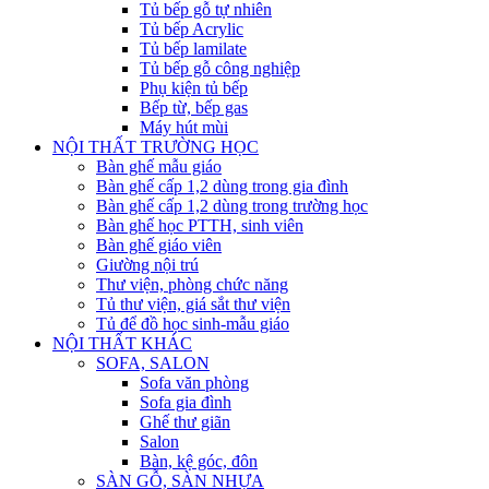
Tủ bếp gỗ tự nhiên
Tủ bếp Acrylic
Tủ bếp lamilate
Tủ bếp gỗ công nghiệp
Phụ kiện tủ bếp
Bếp từ, bếp gas
Máy hút mùi
NỘI THẤT TRƯỜNG HỌC
Bàn ghế mẫu giáo
Bàn ghế cấp 1,2 dùng trong gia đình
Bàn ghế cấp 1,2 dùng trong trường học
Bàn ghế học PTTH, sinh viên
Bàn ghế giáo viên
Giường nội trú
Thư viện, phòng chức năng
Tủ thư viện, giá sắt thư viện
Tủ để đồ học sinh-mẫu giáo
NỘI THẤT KHÁC
SOFA, SALON
Sofa văn phòng
Sofa gia đình
Ghế thư giãn
Salon
Bàn, kệ góc, đôn
SÀN GỖ, SÀN NHỰA