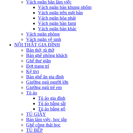
Vách ngăn bàn làm việc
Vách ngăn bàn khung nhôm
Vách ngăn trên mặt bàn
Vách ngăn hòa phát
Vách ngăn bàn fami
Vách ngăn bàn khác
Vách ngăn phòng
Vách ngăn vệ sinh
NỘI THẤT GIA ĐÌNH
Bàn thờ, tủ thờ
Bàn ghế phòng khách
Ghế thư giãn
Đợt trang trí
Kệ tivi
Bàn ghế ăn gia đình
Giường ngủ người lớn
Giường ngủ trẻ em
Tủ áo
Tủ áo gia đình
Tủ áo bằng sắt
Tủ áo bằng gỗ
TỦ GIẦY
Bàn làm việc, học tập
Ghế công thái học
TỦ BẾP