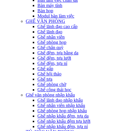
Bàn làm việc chân sắt
Bàn máy tính
Bàn họp
Modul bàn làm việc
GHẾ VĂN PHÒNG
Ghế lãnh đạo cao cấp
Ghế lãnh đạo
Ghế nhân viên
Ghế phòng họp
Ghế chân quỳ
Ghế đệm, tựa bằng da
Ghế đệm, tựa lưới
Ghế đệm, tựa nỉ
Ghế gấp
Ghế hội thảo
Ghế tựa
Ghế phòng chờ
Ghế công thái học
Ghế văn phòng nhập khẩu
Ghế lãnh đạo nhập khẩu
Ghế nhân viên nhập khẩu
Ghế phòng họp nhập khẩu
Ghế nhập khẩu đệm, tựa da
Ghế nhập khẩu đệm tựa lưới
Ghế nhập khẩu đệm, tựa nỉ