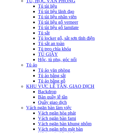
TỦ, HỘC VĂN PHÒNG
Tủ tài liệu
Tủ tài liệu lãnh đạo
Tủ tài liệu nhân viên
Tủ tài liệu gỗ verneer
Tủ tài liệu gỗ lamilate
Tủ sắt
Tủ locker gỗ, sắt sơn tĩnh điện
Tủ sắt an toàn
Tủ treo chìa khóa
TỦ GIẦY
Hộc, tủ phụ, góc nối
Tủ áo
Tủ áo văn phòng
Tủ áo bằng sắt
Tủ áo bằng gỗ
KHU VỰC LỄ TÂN, GIAO DỊCH
Backdrop
Bàn quầy lễ tân
Quầy giao dịch
Vách ngăn bàn làm việc
Vách ngăn hòa phát
Vách ngăn bàn fami
Vách ngăn bàn khung nhôm
Vách ngăn trên mặt bàn