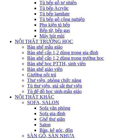
Tủ bếp gỗ tự nhiên
Tủ bếp Acrylic
Tủ bếp lamilate
Tủ bếp gỗ công nghiệp
Phụ kiện tủ bếp
Bếp từ, bếp gas
Máy hút mùi
NỘI THẤT TRƯỜNG HỌC
Bàn ghế mẫu giáo
Bàn ghế cấp 1,2 dùng trong gia đình
Bàn ghế cấp 1,2 dùng trong trường học
Bàn ghế học PTTH, sinh viên
Bàn ghế giáo viên
Giường nội trú
Thư viện, phòng chức năng
Tủ thư viện, giá sắt thư viện
Tủ để đồ học sinh-mẫu giáo
NỘI THẤT KHÁC
SOFA, SALON
Sofa văn phòng
Sofa gia đình
Ghế thư giãn
Salon
Bàn, kệ góc, đôn
SÀN GỖ, SÀN NHỰA