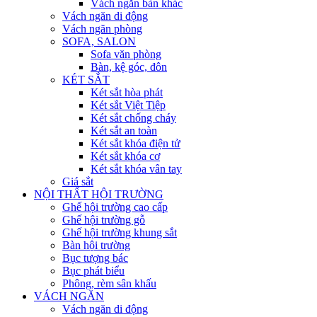
Vách ngăn bàn khác
Vách ngăn di động
Vách ngăn phòng
SOFA, SALON
Sofa văn phòng
Bàn, kệ góc, đôn
KÉT SẮT
Két sắt hòa phát
Két sắt Việt Tiệp
Két sắt chống cháy
Két sắt an toàn
Két sắt khóa điện tử
Két sắt khóa cơ
Két sắt khóa vân tay
Giá sắt
NỘI THẤT HỘI TRƯỜNG
Ghế hội trường cao cấp
Ghế hội trường gỗ
Ghế hội trường khung sắt
Bàn hội trường
Bục tượng bác
Bục phát biểu
Phông, rèm sân khấu
VÁCH NGĂN
Vách ngăn di động