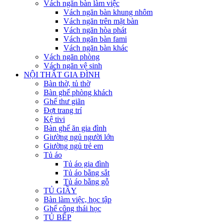
Vách ngăn bàn làm việc
Vách ngăn bàn khung nhôm
Vách ngăn trên mặt bàn
Vách ngăn hòa phát
Vách ngăn bàn fami
Vách ngăn bàn khác
Vách ngăn phòng
Vách ngăn vệ sinh
NỘI THẤT GIA ĐÌNH
Bàn thờ, tủ thờ
Bàn ghế phòng khách
Ghế thư giãn
Đợt trang trí
Kệ tivi
Bàn ghế ăn gia đình
Giường ngủ người lớn
Giường ngủ trẻ em
Tủ áo
Tủ áo gia đình
Tủ áo bằng sắt
Tủ áo bằng gỗ
TỦ GIẦY
Bàn làm việc, học tập
Ghế công thái học
TỦ BẾP