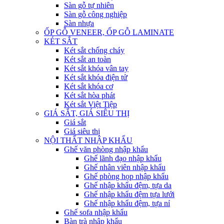
Sàn gỗ tự nhiên
Sàn gỗ công nghiệp
Sàn nhựa
ỐP GỖ VENEER, ỐP GỖ LAMINATE
KÉT SẮT
Két sắt chống cháy
Két sắt an toàn
Két sắt khóa vân tay
Két sắt khóa điện tử
Két sắt khóa cơ
Két sắt hòa phát
Két sắt Việt Tiệp
GIÁ SẮT, GIÁ SIÊU THỊ
Giá sắt
Giá siêu thị
NỘI THẤT NHẬP KHẨU
Ghế văn phòng nhập khẩu
Ghế lãnh đạo nhập khẩu
Ghế nhân viên nhập khẩu
Ghế phòng họp nhập khẩu
Ghế nhập khẩu đệm, tựa da
Ghế nhập khẩu đệm tựa lưới
Ghế nhập khẩu đệm, tựa nỉ
Ghế sofa nhập khẩu
Bàn trà nhập khẩu