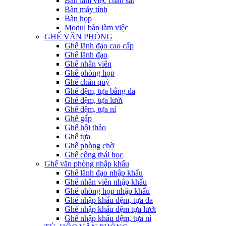
Bàn làm việc chân sắt
Bàn máy tính
Bàn họp
Modul bàn làm việc
GHẾ VĂN PHÒNG
Ghế lãnh đạo cao cấp
Ghế lãnh đạo
Ghế nhân viên
Ghế phòng họp
Ghế chân quỳ
Ghế đệm, tựa bằng da
Ghế đệm, tựa lưới
Ghế đệm, tựa nỉ
Ghế gấp
Ghế hội thảo
Ghế tựa
Ghế phòng chờ
Ghế công thái học
Ghế văn phòng nhập khẩu
Ghế lãnh đạo nhập khẩu
Ghế nhân viên nhập khẩu
Ghế phòng họp nhập khẩu
Ghế nhập khẩu đệm, tựa da
Ghế nhập khẩu đệm tựa lưới
Ghế nhập khẩu đệm, tựa nỉ