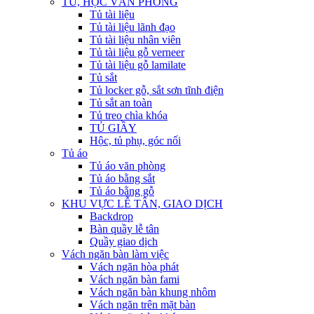
TỦ, HỘC VĂN PHÒNG
Tủ tài liệu
Tủ tài liệu lãnh đạo
Tủ tài liệu nhân viên
Tủ tài liệu gỗ verneer
Tủ tài liệu gỗ lamilate
Tủ sắt
Tủ locker gỗ, sắt sơn tĩnh điện
Tủ sắt an toàn
Tủ treo chìa khóa
TỦ GIẦY
Hộc, tủ phụ, góc nối
Tủ áo
Tủ áo văn phòng
Tủ áo bằng sắt
Tủ áo bằng gỗ
KHU VỰC LỄ TÂN, GIAO DỊCH
Backdrop
Bàn quầy lễ tân
Quầy giao dịch
Vách ngăn bàn làm việc
Vách ngăn hòa phát
Vách ngăn bàn fami
Vách ngăn bàn khung nhôm
Vách ngăn trên mặt bàn