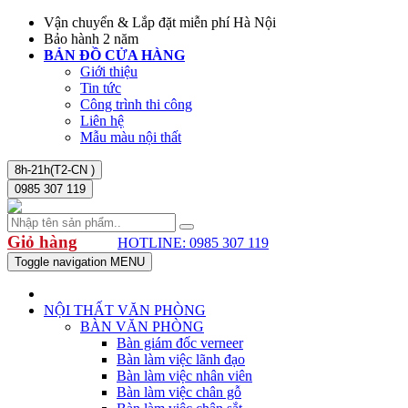
Vận chuyển & Lắp đặt miễn phí Hà Nội
Bảo hành 2 năm
BẢN ĐỒ CỬA HÀNG
Giới thiệu
Tin tức
Công trình thi công
Liên hệ
Mẫu màu nội thất
8h-21h(T2-CN )
0985 307 119
Giỏ hàng
HOTLINE: 0985 307 119
Toggle navigation
MENU
NỘI THẤT VĂN PHÒNG
BÀN VĂN PHÒNG
Bàn giám đốc verneer
Bàn làm việc lãnh đạo
Bàn làm việc nhân viên
Bàn làm việc chân gỗ