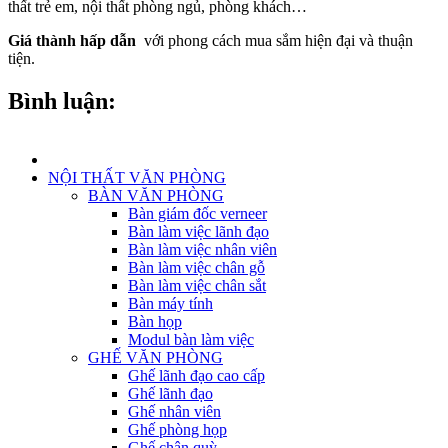
thất trẻ em, nội thất phòng ngủ, phòng khách…
Giá thành hấp dẫn
với phong cách mua sắm hiện đại và thuận
tiện.
Bình luận:
NỘI THẤT VĂN PHÒNG
BÀN VĂN PHÒNG
Bàn giám đốc verneer
Bàn làm việc lãnh đạo
Bàn làm việc nhân viên
Bàn làm việc chân gỗ
Bàn làm việc chân sắt
Bàn máy tính
Bàn họp
Modul bàn làm việc
GHẾ VĂN PHÒNG
Ghế lãnh đạo cao cấp
Ghế lãnh đạo
Ghế nhân viên
Ghế phòng họp
Ghế chân quỳ