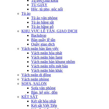
Tủ treo chìa khóa
TỦ GIẦY
Hộc, tủ phụ, góc nối
Tủ áo
Tủ áo văn phòng
Tủ áo bằng sắt
Tủ áo bằng gỗ
KHU VỰC LỄ TÂN, GIAO DỊCH
Backdrop
Bàn quầy lễ tân
Quầy giao dịch
Vách ngăn bàn làm việc
Vách ngăn hòa phát
Vách ngăn bàn fami
Vách ngăn bàn khung nhôm
Vách ngăn trên mặt bàn
Vách ngăn bàn khác
Vách ngăn di động
Vách ngăn phòng
SOFA, SALON
Sofa văn phòng
Bàn, kệ góc, đôn
KÉT SẮT
Két sắt hòa phát
Két sắt Việt Tiệp