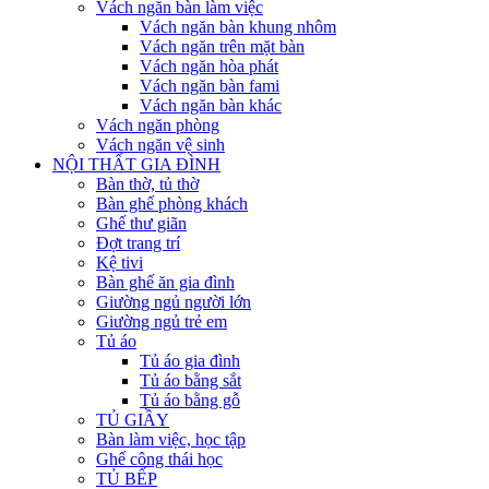
Vách ngăn bàn làm việc
Vách ngăn bàn khung nhôm
Vách ngăn trên mặt bàn
Vách ngăn hòa phát
Vách ngăn bàn fami
Vách ngăn bàn khác
Vách ngăn phòng
Vách ngăn vệ sinh
NỘI THẤT GIA ĐÌNH
Bàn thờ, tủ thờ
Bàn ghế phòng khách
Ghế thư giãn
Đợt trang trí
Kệ tivi
Bàn ghế ăn gia đình
Giường ngủ người lớn
Giường ngủ trẻ em
Tủ áo
Tủ áo gia đình
Tủ áo bằng sắt
Tủ áo bằng gỗ
TỦ GIẦY
Bàn làm việc, học tập
Ghế công thái học
TỦ BẾP