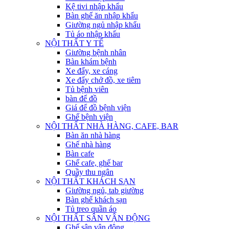
Kệ tivi nhập khẩu
Bàn ghế ăn nhập khẩu
Giường ngủ nhập khẩu
Tủ áo nhập khẩu
NỘI THẤT Y TẾ
Giường bệnh nhân
Bàn khám bệnh
Xe đẩy, xe cáng
Xe đẩy chở đồ, xe tiêm
Tủ bệnh viên
bàn để đồ
Giá để đồ bệnh viện
Ghế bệnh viện
NỘI THẤT NHÀ HÀNG, CAFE, BAR
Bàn ăn nhà hàng
Ghế nhà hàng
Bàn cafe
Ghế cafe, ghế bar
Quầy thu ngân
NỘI THẤT KHÁCH SẠN
Giường ngủ, tab giường
Bàn ghế khách sạn
Tủ treo quần áo
NỘI THẤT SÂN VẬN ĐỘNG
Ghế sân vận động