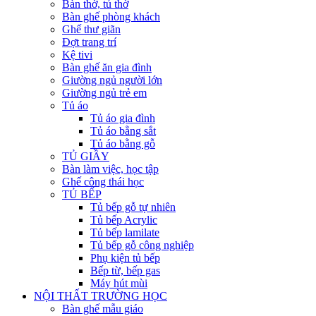
Bàn thờ, tủ thờ
Bàn ghế phòng khách
Ghế thư giãn
Đợt trang trí
Kệ tivi
Bàn ghế ăn gia đình
Giường ngủ người lớn
Giường ngủ trẻ em
Tủ áo
Tủ áo gia đình
Tủ áo bằng sắt
Tủ áo bằng gỗ
TỦ GIẦY
Bàn làm việc, học tập
Ghế công thái học
TỦ BẾP
Tủ bếp gỗ tự nhiên
Tủ bếp Acrylic
Tủ bếp lamilate
Tủ bếp gỗ công nghiệp
Phụ kiện tủ bếp
Bếp từ, bếp gas
Máy hút mùi
NỘI THẤT TRƯỜNG HỌC
Bàn ghế mẫu giáo