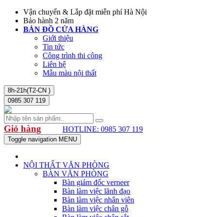
Vận chuyển & Lắp đặt miễn phí Hà Nội
Bảo hành 2 năm
BẢN ĐỒ CỬA HÀNG
Giới thiệu
Tin tức
Công trình thi công
Liên hệ
Mẫu màu nội thất
8h-21h(T2-CN )
0985 307 119
Giỏ hàng
HOTLINE: 0985 307 119
Toggle navigation
MENU
NỘI THẤT VĂN PHÒNG
BÀN VĂN PHÒNG
Bàn giám đốc verneer
Bàn làm việc lãnh đạo
Bàn làm việc nhân viên
Bàn làm việc chân gỗ