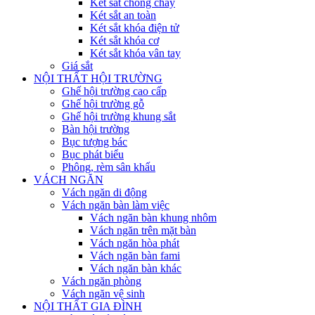
Két sắt chống cháy
Két sắt an toàn
Két sắt khóa điện tử
Két sắt khóa cơ
Két sắt khóa vân tay
Giá sắt
NỘI THẤT HỘI TRƯỜNG
Ghế hội trường cao cấp
Ghế hội trường gỗ
Ghế hội trường khung sắt
Bàn hội trường
Bục tượng bác
Bục phát biểu
Phông, rèm sân khấu
VÁCH NGĂN
Vách ngăn di động
Vách ngăn bàn làm việc
Vách ngăn bàn khung nhôm
Vách ngăn trên mặt bàn
Vách ngăn hòa phát
Vách ngăn bàn fami
Vách ngăn bàn khác
Vách ngăn phòng
Vách ngăn vệ sinh
NỘI THẤT GIA ĐÌNH