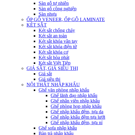
Sàn gỗ tự nhiên
Sàn gỗ công nghiệp
Sàn nhựa
ỐP GỖ VENEER, ỐP GỖ LAMINATE
KÉT SẮT
Két sắt chống cháy
Két sắt an toàn
Két sắt khóa vân tay
Két sắt khóa điện tử
Két sắt khóa cơ
Két sắt hòa phát
Két sắt Việt Tiệp
GIÁ SẮT, GIÁ SIÊU THỊ
Giá sắt
Giá siêu thị
NỘI THẤT NHẬP KHẨU
Ghế văn phòng nhập khẩu
Ghế lãnh đạo nhập khẩu
Ghế nhân viên nhập khẩu
Ghế phòng họp nhập khẩu
Ghế nhập khẩu đệm, tựa da
Ghế nhập khẩu đệm tựa lưới
Ghế nhập khẩu đệm, tựa nỉ
Ghế sofa nhập khẩu
Bàn trà nhập khẩu