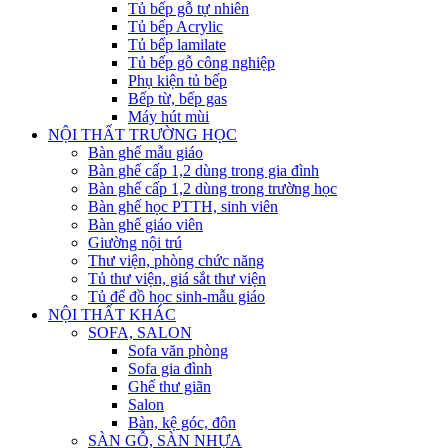
Tủ bếp gỗ tự nhiên
Tủ bếp Acrylic
Tủ bếp lamilate
Tủ bếp gỗ công nghiệp
Phụ kiện tủ bếp
Bếp từ, bếp gas
Máy hút mùi
NỘI THẤT TRƯỜNG HỌC
Bàn ghế mẫu giáo
Bàn ghế cấp 1,2 dùng trong gia đình
Bàn ghế cấp 1,2 dùng trong trường học
Bàn ghế học PTTH, sinh viên
Bàn ghế giáo viên
Giường nội trú
Thư viện, phòng chức năng
Tủ thư viện, giá sắt thư viện
Tủ để đồ học sinh-mẫu giáo
NỘI THẤT KHÁC
SOFA, SALON
Sofa văn phòng
Sofa gia đình
Ghế thư giãn
Salon
Bàn, kệ góc, đôn
SÀN GỖ, SÀN NHỰA