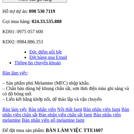
Hỗ trợ dự án:
098 530 7119
Gọi mua hàng:
024.33.535.888
KD01: 0975 057 600
KD02: 0984.886.353
Đặc điểm nổi bật
Đặt hàng qua Email
Thông tin chuyển khoản
Bàn làm việc
:
– Sản phẩm phủ Melamine (MFC) nhập khẩu.
– Chân bàn dùng hệ khung chân sắt, sơn tĩnh điện màu ghi sáng và
có độ bóng mờ.
– Liên kết bằng khớp nối, dễ tháo lắp và vận chuyển
Bàn làm việc
Bàn nhân viên
Nội thất fami
Bàn nhân viên fami
Bàn
nhân viên chân sắt
Bàn nhân viên chân sắt fami
Bàn nhân viên
melamine
Bàn nhân viên gỗ melamine fami
Để đặt mua sản phẩm:
BÀN LÀM VIỆC TTE1607