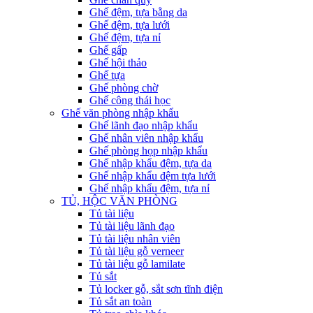
Ghế đệm, tựa bằng da
Ghế đệm, tựa lưới
Ghế đệm, tựa nỉ
Ghế gấp
Ghế hội thảo
Ghế tựa
Ghế phòng chờ
Ghế công thái học
Ghế văn phòng nhập khẩu
Ghế lãnh đạo nhập khẩu
Ghế nhân viên nhập khẩu
Ghế phòng họp nhập khẩu
Ghế nhập khẩu đệm, tựa da
Ghế nhập khẩu đệm tựa lưới
Ghế nhập khẩu đệm, tựa nỉ
TỦ, HỘC VĂN PHÒNG
Tủ tài liệu
Tủ tài liệu lãnh đạo
Tủ tài liệu nhân viên
Tủ tài liệu gỗ verneer
Tủ tài liệu gỗ lamilate
Tủ sắt
Tủ locker gỗ, sắt sơn tĩnh điện
Tủ sắt an toàn