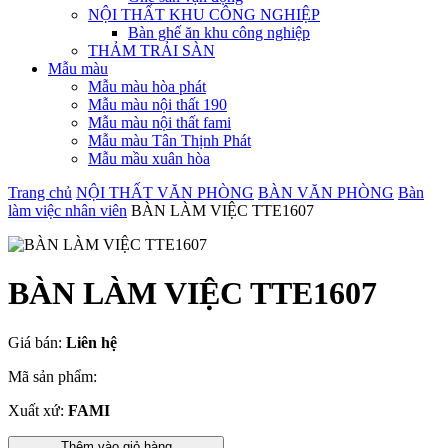
NỘI THẤT KHU CÔNG NGHIỆP
Bàn ghế ăn khu công nghiệp
THẢM TRẢI SÀN
Mẫu màu
Mẫu màu hòa phát
Mẫu màu nội thất 190
Mẫu màu nội thất fami
Mẫu màu Tân Thịnh Phát
Mẫu mầu xuân hòa
Trang chủ
NỘI THẤT VĂN PHÒNG
BÀN VĂN PHÒNG
Bàn
làm việc nhân viên
BÀN LÀM VIỆC TTE1607
BÀN LÀM VIỆC TTE1607
Giá bán:
Liên hệ
Mã sản phẩm:
Xuất xứ:
FAMI
Thêm vào giỏ hàng