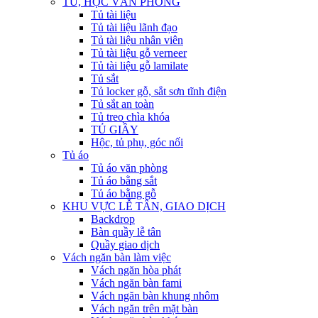
TỦ, HỘC VĂN PHÒNG
Tủ tài liệu
Tủ tài liệu lãnh đạo
Tủ tài liệu nhân viên
Tủ tài liệu gỗ verneer
Tủ tài liệu gỗ lamilate
Tủ sắt
Tủ locker gỗ, sắt sơn tĩnh điện
Tủ sắt an toàn
Tủ treo chìa khóa
TỦ GIẦY
Hộc, tủ phụ, góc nối
Tủ áo
Tủ áo văn phòng
Tủ áo bằng sắt
Tủ áo bằng gỗ
KHU VỰC LỄ TÂN, GIAO DỊCH
Backdrop
Bàn quầy lễ tân
Quầy giao dịch
Vách ngăn bàn làm việc
Vách ngăn hòa phát
Vách ngăn bàn fami
Vách ngăn bàn khung nhôm
Vách ngăn trên mặt bàn