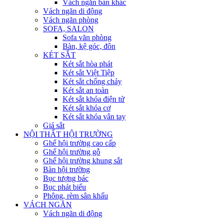
Vách ngăn bàn khác
Vách ngăn di động
Vách ngăn phòng
SOFA, SALON
Sofa văn phòng
Bàn, kệ góc, đôn
KÉT SẮT
Két sắt hòa phát
Két sắt Việt Tiệp
Két sắt chống cháy
Két sắt an toàn
Két sắt khóa điện tử
Két sắt khóa cơ
Két sắt khóa vân tay
Giá sắt
NỘI THẤT HỘI TRƯỜNG
Ghế hội trường cao cấp
Ghế hội trường gỗ
Ghế hội trường khung sắt
Bàn hội trường
Bục tượng bác
Bục phát biểu
Phông, rèm sân khấu
VÁCH NGĂN
Vách ngăn di động