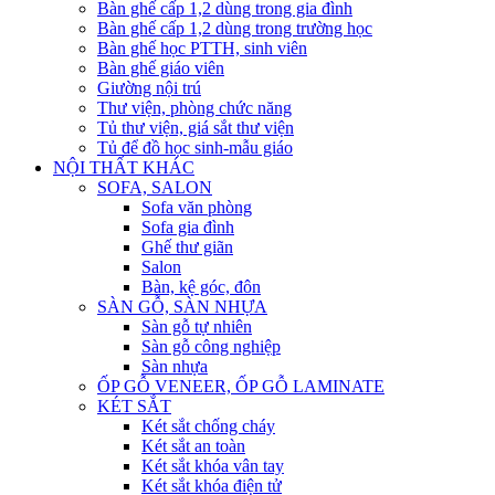
Bàn ghế cấp 1,2 dùng trong gia đình
Bàn ghế cấp 1,2 dùng trong trường học
Bàn ghế học PTTH, sinh viên
Bàn ghế giáo viên
Giường nội trú
Thư viện, phòng chức năng
Tủ thư viện, giá sắt thư viện
Tủ để đồ học sinh-mẫu giáo
NỘI THẤT KHÁC
SOFA, SALON
Sofa văn phòng
Sofa gia đình
Ghế thư giãn
Salon
Bàn, kệ góc, đôn
SÀN GỖ, SÀN NHỰA
Sàn gỗ tự nhiên
Sàn gỗ công nghiệp
Sàn nhựa
ỐP GỖ VENEER, ỐP GỖ LAMINATE
KÉT SẮT
Két sắt chống cháy
Két sắt an toàn
Két sắt khóa vân tay
Két sắt khóa điện tử