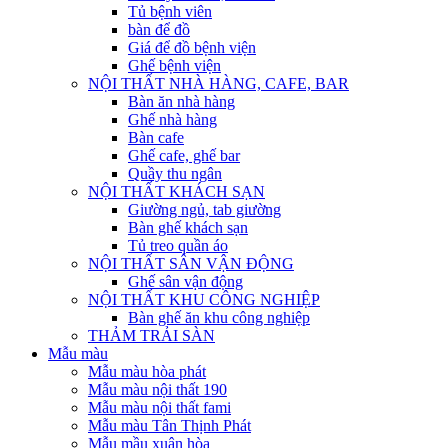
Tủ bệnh viên
bàn để đồ
Giá để đồ bệnh viện
Ghế bệnh viện
NỘI THẤT NHÀ HÀNG, CAFE, BAR
Bàn ăn nhà hàng
Ghế nhà hàng
Bàn cafe
Ghế cafe, ghế bar
Quầy thu ngân
NỘI THẤT KHÁCH SẠN
Giường ngủ, tab giường
Bàn ghế khách sạn
Tủ treo quần áo
NỘI THẤT SÂN VẬN ĐỘNG
Ghế sân vận động
NỘI THẤT KHU CÔNG NGHIỆP
Bàn ghế ăn khu công nghiệp
THẢM TRẢI SÀN
Mẫu màu
Mẫu màu hòa phát
Mẫu màu nội thất 190
Mẫu màu nội thất fami
Mẫu màu Tân Thịnh Phát
Mẫu mầu xuân hòa