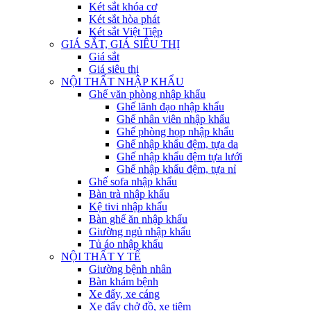
Két sắt khóa cơ
Két sắt hòa phát
Két sắt Việt Tiệp
GIÁ SẮT, GIÁ SIÊU THỊ
Giá sắt
Giá siêu thị
NỘI THẤT NHẬP KHẨU
Ghế văn phòng nhập khẩu
Ghế lãnh đạo nhập khẩu
Ghế nhân viên nhập khẩu
Ghế phòng họp nhập khẩu
Ghế nhập khẩu đệm, tựa da
Ghế nhập khẩu đệm tựa lưới
Ghế nhập khẩu đệm, tựa nỉ
Ghế sofa nhập khẩu
Bàn trà nhập khẩu
Kệ tivi nhập khẩu
Bàn ghế ăn nhập khẩu
Giường ngủ nhập khẩu
Tủ áo nhập khẩu
NỘI THẤT Y TẾ
Giường bệnh nhân
Bàn khám bệnh
Xe đẩy, xe cáng
Xe đẩy chở đồ, xe tiêm