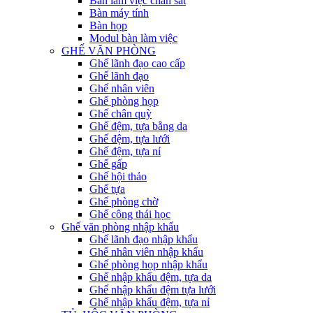
Bàn làm việc chân sắt
Bàn máy tính
Bàn họp
Modul bàn làm việc
GHẾ VĂN PHÒNG
Ghế lãnh đạo cao cấp
Ghế lãnh đạo
Ghế nhân viên
Ghế phòng họp
Ghế chân quỳ
Ghế đệm, tựa bằng da
Ghế đệm, tựa lưới
Ghế đệm, tựa nỉ
Ghế gấp
Ghế hội thảo
Ghế tựa
Ghế phòng chờ
Ghế công thái học
Ghế văn phòng nhập khẩu
Ghế lãnh đạo nhập khẩu
Ghế nhân viên nhập khẩu
Ghế phòng họp nhập khẩu
Ghế nhập khẩu đệm, tựa da
Ghế nhập khẩu đệm tựa lưới
Ghế nhập khẩu đệm, tựa nỉ