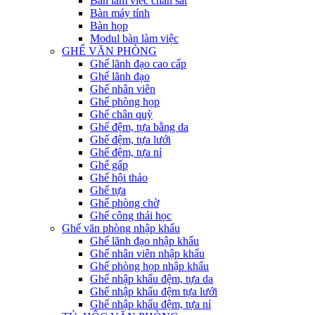
Bàn làm việc chân sắt
Bàn máy tính
Bàn họp
Modul bàn làm việc
GHẾ VĂN PHÒNG
Ghế lãnh đạo cao cấp
Ghế lãnh đạo
Ghế nhân viên
Ghế phòng họp
Ghế chân quỳ
Ghế đệm, tựa bằng da
Ghế đệm, tựa lưới
Ghế đệm, tựa nỉ
Ghế gấp
Ghế hội thảo
Ghế tựa
Ghế phòng chờ
Ghế công thái học
Ghế văn phòng nhập khẩu
Ghế lãnh đạo nhập khẩu
Ghế nhân viên nhập khẩu
Ghế phòng họp nhập khẩu
Ghế nhập khẩu đệm, tựa da
Ghế nhập khẩu đệm tựa lưới
Ghế nhập khẩu đệm, tựa nỉ