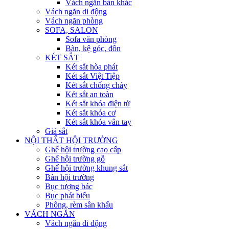
Vách ngăn bàn khác
Vách ngăn di động
Vách ngăn phòng
SOFA, SALON
Sofa văn phòng
Bàn, kệ góc, đôn
KÉT SẮT
Két sắt hòa phát
Két sắt Việt Tiệp
Két sắt chống cháy
Két sắt an toàn
Két sắt khóa điện tử
Két sắt khóa cơ
Két sắt khóa vân tay
Giá sắt
NỘI THẤT HỘI TRƯỜNG
Ghế hội trường cao cấp
Ghế hội trường gỗ
Ghế hội trường khung sắt
Bàn hội trường
Bục tượng bác
Bục phát biểu
Phông, rèm sân khấu
VÁCH NGĂN
Vách ngăn di động