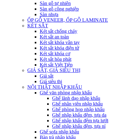
Sàn gỗ tự nhiên
Sàn gỗ công nghiệp
Sàn nhựa
ỐP GỖ VENEER, ỐP GỖ LAMINATE
KÉT SẮT
Két sắt chống cháy
Két sắt an toàn
Két sắt khóa vân tay
Két sắt khóa điện tử
Két sắt khóa cơ
Két sắt hòa phát
Két sắt Việt Tiệp
GIÁ SẮT, GIÁ SIÊU THỊ
Giá sắt
Giá siêu thị
NỘI THẤT NHẬP KHẨU
Ghế văn phòng nhập khẩu
Ghế lãnh đạo nhập khẩu
Ghế nhân viên nhập khẩu
Ghế phòng họp nhập khẩu
Ghế nhập khẩu đệm, tựa da
Ghế nhập khẩu đệm tựa lưới
Ghế nhập khẩu đệm, tựa nỉ
Ghế sofa nhập khẩu
Bàn trà nhập khẩu