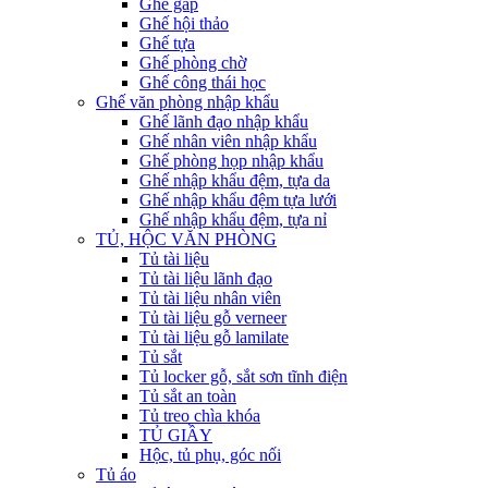
Ghế gấp
Ghế hội thảo
Ghế tựa
Ghế phòng chờ
Ghế công thái học
Ghế văn phòng nhập khẩu
Ghế lãnh đạo nhập khẩu
Ghế nhân viên nhập khẩu
Ghế phòng họp nhập khẩu
Ghế nhập khẩu đệm, tựa da
Ghế nhập khẩu đệm tựa lưới
Ghế nhập khẩu đệm, tựa nỉ
TỦ, HỘC VĂN PHÒNG
Tủ tài liệu
Tủ tài liệu lãnh đạo
Tủ tài liệu nhân viên
Tủ tài liệu gỗ verneer
Tủ tài liệu gỗ lamilate
Tủ sắt
Tủ locker gỗ, sắt sơn tĩnh điện
Tủ sắt an toàn
Tủ treo chìa khóa
TỦ GIẦY
Hộc, tủ phụ, góc nối
Tủ áo