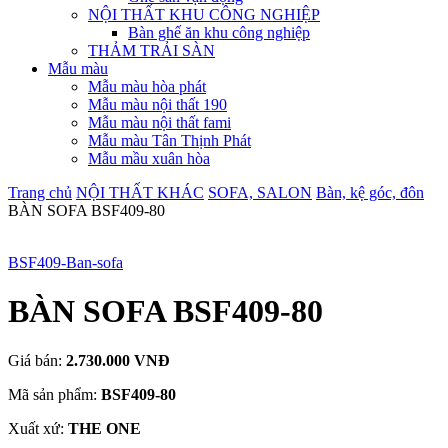
NỘI THẤT KHU CÔNG NGHIỆP
Bàn ghế ăn khu công nghiệp
THẢM TRẢI SÀN
Mẫu màu
Mẫu màu hòa phát
Mẫu màu nội thất 190
Mẫu màu nội thất fami
Mẫu màu Tân Thịnh Phát
Mẫu mầu xuân hòa
Trang chủ
NỘI THẤT KHÁC
SOFA, SALON
Bàn, kệ góc, đôn
BÀN SOFA BSF409-80
BSF409-Ban-sofa
BÀN SOFA BSF409-80
Giá bán:
2.730.000 VNĐ
Mã sản phẩm:
BSF409-80
Xuất xứ:
THE ONE