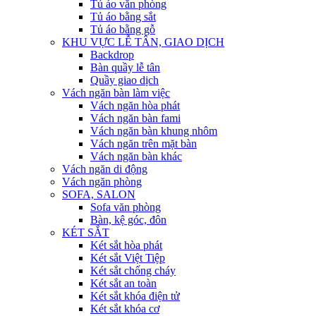
Tủ áo văn phòng
Tủ áo bằng sắt
Tủ áo bằng gỗ
KHU VỰC LỄ TÂN, GIAO DỊCH
Backdrop
Bàn quầy lễ tân
Quầy giao dịch
Vách ngăn bàn làm việc
Vách ngăn hòa phát
Vách ngăn bàn fami
Vách ngăn bàn khung nhôm
Vách ngăn trên mặt bàn
Vách ngăn bàn khác
Vách ngăn di động
Vách ngăn phòng
SOFA, SALON
Sofa văn phòng
Bàn, kệ góc, đôn
KÉT SẮT
Két sắt hòa phát
Két sắt Việt Tiệp
Két sắt chống cháy
Két sắt an toàn
Két sắt khóa điện tử
Két sắt khóa cơ