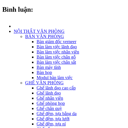
Bình luận:
NỘI THẤT VĂN PHÒNG
BÀN VĂN PHÒNG
Bàn giám đốc verneer
Bàn làm việc lãnh đạo
Bàn làm việc nhân viên
Bàn làm việc chân gỗ
Bàn làm việc chân sắt
Bàn máy tính
Bàn họp
Modul bàn làm việc
GHẾ VĂN PHÒNG
Ghế lãnh đạo cao cấp
Ghế lãnh đạo
Ghế nhân viên
Ghế phòng họp
Ghế chân quỳ
Ghế đệm, tựa bằng da
Ghế đệm, tựa lưới
Ghế đệm, tựa nỉ