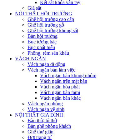
Két sắt khóa vân tay
Giá sắt
NỘI THẤT HỘI TRƯỜNG
Ghế hội trường cao cấp
Ghế hội trường gỗ
Ghế hội trường khung sắt
Bàn hội trường
Bục tượng bác
Bục phát biểu
Phông, rèm sân khấu
VÁCH NGĂN
Vách ngăn di động
Vách ngăn bàn làm việc
Vách ngăn bàn khung nhôm
Vách ngăn trên mặt bàn
Vách ngăn hòa phát
Vách ngăn bàn fami
Vách ngăn bàn khác
Vách ngăn phòng
Vách ngăn vệ sinh
NỘI THẤT GIA ĐÌNH
Bàn thờ, tủ thờ
Bàn ghế phòng khách
Ghế thư giãn
Đợt trang trí