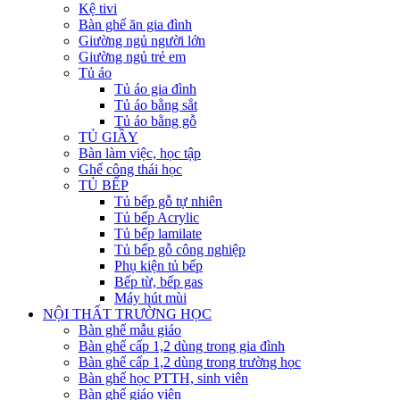
Kệ tivi
Bàn ghế ăn gia đình
Giường ngủ người lớn
Giường ngủ trẻ em
Tủ áo
Tủ áo gia đình
Tủ áo bằng sắt
Tủ áo bằng gỗ
TỦ GIẦY
Bàn làm việc, học tập
Ghế công thái học
TỦ BẾP
Tủ bếp gỗ tự nhiên
Tủ bếp Acrylic
Tủ bếp lamilate
Tủ bếp gỗ công nghiệp
Phụ kiện tủ bếp
Bếp từ, bếp gas
Máy hút mùi
NỘI THẤT TRƯỜNG HỌC
Bàn ghế mẫu giáo
Bàn ghế cấp 1,2 dùng trong gia đình
Bàn ghế cấp 1,2 dùng trong trường học
Bàn ghế học PTTH, sinh viên
Bàn ghế giáo viên