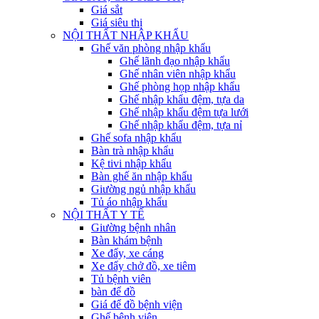
Giá sắt
Giá siêu thị
NỘI THẤT NHẬP KHẨU
Ghế văn phòng nhập khẩu
Ghế lãnh đạo nhập khẩu
Ghế nhân viên nhập khẩu
Ghế phòng họp nhập khẩu
Ghế nhập khẩu đệm, tựa da
Ghế nhập khẩu đệm tựa lưới
Ghế nhập khẩu đệm, tựa nỉ
Ghế sofa nhập khẩu
Bàn trà nhập khẩu
Kệ tivi nhập khẩu
Bàn ghế ăn nhập khẩu
Giường ngủ nhập khẩu
Tủ áo nhập khẩu
NỘI THẤT Y TẾ
Giường bệnh nhân
Bàn khám bệnh
Xe đẩy, xe cáng
Xe đẩy chở đồ, xe tiêm
Tủ bệnh viên
bàn để đồ
Giá để đồ bệnh viện
Ghế bệnh viện