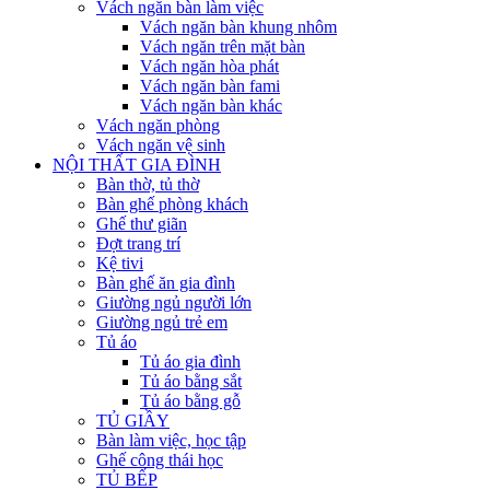
Vách ngăn bàn làm việc
Vách ngăn bàn khung nhôm
Vách ngăn trên mặt bàn
Vách ngăn hòa phát
Vách ngăn bàn fami
Vách ngăn bàn khác
Vách ngăn phòng
Vách ngăn vệ sinh
NỘI THẤT GIA ĐÌNH
Bàn thờ, tủ thờ
Bàn ghế phòng khách
Ghế thư giãn
Đợt trang trí
Kệ tivi
Bàn ghế ăn gia đình
Giường ngủ người lớn
Giường ngủ trẻ em
Tủ áo
Tủ áo gia đình
Tủ áo bằng sắt
Tủ áo bằng gỗ
TỦ GIẦY
Bàn làm việc, học tập
Ghế công thái học
TỦ BẾP