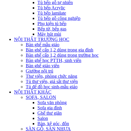
Tủ bếp gỗ tự nhiên
Tủ bếp Acrylic
Tủ bếp lamilate
Tủ bếp gỗ công nghiệp
Phụ kiện tủ bếp
Bếp từ, bếp gas
Máy hút mùi
NỘI THẤT TRƯỜNG HỌC
Bàn ghế mẫu giáo
Bàn ghế cấp 1,2 dùng trong gia đình
Bàn ghế cấp 1,2 dùng trong trường học
Bàn ghế học PTTH, sinh viên
Bàn ghế giáo viên
Giường nội trú
Thư viện, phòng chức năng
Tủ thư viện, giá sắt thư viện
Tủ để đồ học sinh-mẫu giáo
NỘI THẤT KHÁC
SOFA, SALON
Sofa văn phòng
Sofa gia đình
Ghế thư giãn
Salon
Bàn, kệ góc, đôn
SÀN GỖ, SÀN NHỰA