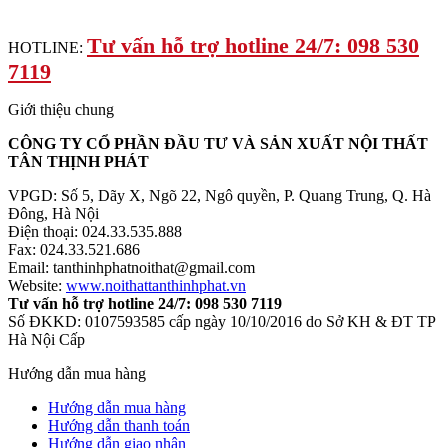
Tư vấn hỗ trợ hotline 24/7: 098 530
HOTLINE:
7119
Giới thiệu chung
CÔNG TY CỔ PHẦN ĐẦU TƯ VÀ SẢN XUẤT NỘI THẤT
TÂN THỊNH PHÁT
VPGD: Số 5, Dãy X, Ngõ 22, Ngô quyền, P. Quang Trung, Q. Hà
Đông, Hà Nội
Điện thoại: 024.33.535.888
Fax: 024.33.521.686
Email: tanthinhphatnoithat@gmail.com
Website:
www.noithattanthinhphat.vn
Tư vấn hỗ trợ hotline 24/7: 098 530 7119
Số ĐKKD: 0107593585 cấp ngày 10/10/2016 do Sở KH & ĐT TP
Hà Nội Cấp
Hướng dẫn mua hàng
Hướng dẫn mua hàng
Hướng dẫn thanh toán
Hướng dẫn giao nhận