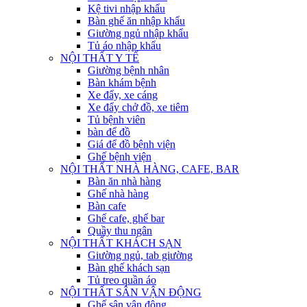
Kệ tivi nhập khẩu
Bàn ghế ăn nhập khẩu
Giường ngủ nhập khẩu
Tủ áo nhập khẩu
NỘI THẤT Y TẾ
Giường bệnh nhân
Bàn khám bệnh
Xe đẩy, xe cáng
Xe đẩy chở đồ, xe tiêm
Tủ bệnh viên
bàn để đồ
Giá để đồ bệnh viện
Ghế bệnh viện
NỘI THẤT NHÀ HÀNG, CAFE, BAR
Bàn ăn nhà hàng
Ghế nhà hàng
Bàn cafe
Ghế cafe, ghế bar
Quầy thu ngân
NỘI THẤT KHÁCH SẠN
Giường ngủ, tab giường
Bàn ghế khách sạn
Tủ treo quần áo
NỘI THẤT SÂN VẬN ĐỘNG
Ghế sân vận động