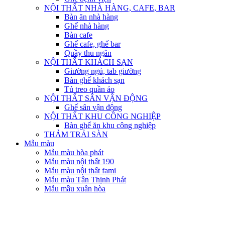
NỘI THẤT NHÀ HÀNG, CAFE, BAR
Bàn ăn nhà hàng
Ghế nhà hàng
Bàn cafe
Ghế cafe, ghế bar
Quầy thu ngân
NỘI THẤT KHÁCH SẠN
Giường ngủ, tab giường
Bàn ghế khách sạn
Tủ treo quần áo
NỘI THẤT SÂN VẬN ĐỘNG
Ghế sân vận động
NỘI THẤT KHU CÔNG NGHIỆP
Bàn ghế ăn khu công nghiệp
THẢM TRẢI SÀN
Mẫu màu
Mẫu màu hòa phát
Mẫu màu nội thất 190
Mẫu màu nội thất fami
Mẫu màu Tân Thịnh Phát
Mẫu mầu xuân hòa