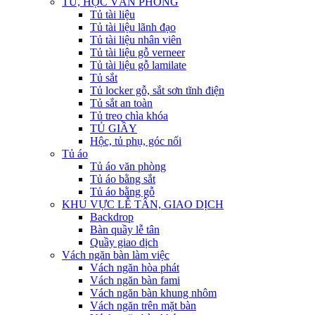
TỦ, HỘC VĂN PHÒNG
Tủ tài liệu
Tủ tài liệu lãnh đạo
Tủ tài liệu nhân viên
Tủ tài liệu gỗ verneer
Tủ tài liệu gỗ lamilate
Tủ sắt
Tủ locker gỗ, sắt sơn tĩnh điện
Tủ sắt an toàn
Tủ treo chìa khóa
TỦ GIẦY
Hộc, tủ phụ, góc nối
Tủ áo
Tủ áo văn phòng
Tủ áo bằng sắt
Tủ áo bằng gỗ
KHU VỰC LỄ TÂN, GIAO DỊCH
Backdrop
Bàn quầy lễ tân
Quầy giao dịch
Vách ngăn bàn làm việc
Vách ngăn hòa phát
Vách ngăn bàn fami
Vách ngăn bàn khung nhôm
Vách ngăn trên mặt bàn