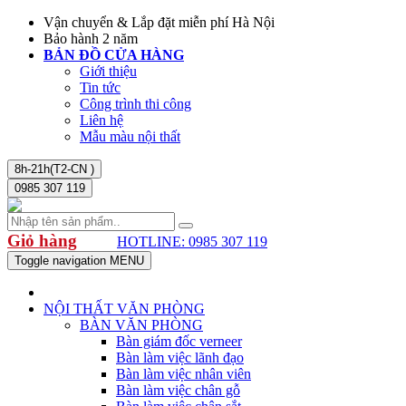
Vận chuyển & Lắp đặt miễn phí Hà Nội
Bảo hành 2 năm
BẢN ĐỒ CỬA HÀNG
Giới thiệu
Tin tức
Công trình thi công
Liên hệ
Mẫu màu nội thất
8h-21h(T2-CN )
0985 307 119
Giỏ hàng
HOTLINE: 0985 307 119
Toggle navigation
MENU
NỘI THẤT VĂN PHÒNG
BÀN VĂN PHÒNG
Bàn giám đốc verneer
Bàn làm việc lãnh đạo
Bàn làm việc nhân viên
Bàn làm việc chân gỗ