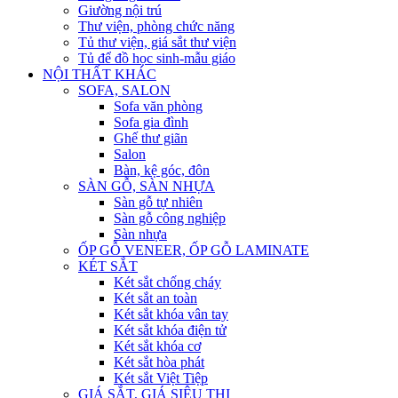
Giường nội trú
Thư viện, phòng chức năng
Tủ thư viện, giá sắt thư viện
Tủ để đồ học sinh-mẫu giáo
NỘI THẤT KHÁC
SOFA, SALON
Sofa văn phòng
Sofa gia đình
Ghế thư giãn
Salon
Bàn, kệ góc, đôn
SÀN GỖ, SÀN NHỰA
Sàn gỗ tự nhiên
Sàn gỗ công nghiệp
Sàn nhựa
ỐP GỖ VENEER, ỐP GỖ LAMINATE
KÉT SẮT
Két sắt chống cháy
Két sắt an toàn
Két sắt khóa vân tay
Két sắt khóa điện tử
Két sắt khóa cơ
Két sắt hòa phát
Két sắt Việt Tiệp
GIÁ SẮT, GIÁ SIÊU THỊ