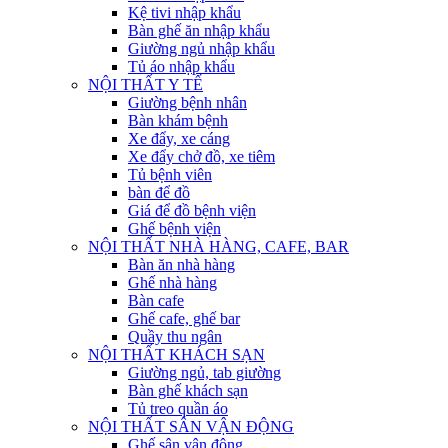
Kệ tivi nhập khẩu
Bàn ghế ăn nhập khẩu
Giường ngủ nhập khẩu
Tủ áo nhập khẩu
NỘI THẤT Y TẾ
Giường bệnh nhân
Bàn khám bệnh
Xe đẩy, xe cáng
Xe đẩy chở đồ, xe tiêm
Tủ bệnh viên
bàn để đồ
Giá để đồ bệnh viện
Ghế bệnh viện
NỘI THẤT NHÀ HÀNG, CAFE, BAR
Bàn ăn nhà hàng
Ghế nhà hàng
Bàn cafe
Ghế cafe, ghế bar
Quầy thu ngân
NỘI THẤT KHÁCH SẠN
Giường ngủ, tab giường
Bàn ghế khách sạn
Tủ treo quần áo
NỘI THẤT SÂN VẬN ĐỘNG
Ghế sân vận động