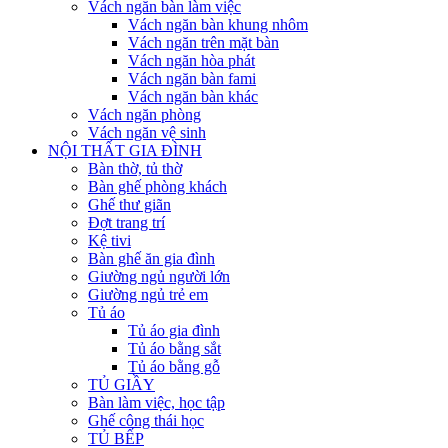
Vách ngăn bàn làm việc
Vách ngăn bàn khung nhôm
Vách ngăn trên mặt bàn
Vách ngăn hòa phát
Vách ngăn bàn fami
Vách ngăn bàn khác
Vách ngăn phòng
Vách ngăn vệ sinh
NỘI THẤT GIA ĐÌNH
Bàn thờ, tủ thờ
Bàn ghế phòng khách
Ghế thư giãn
Đợt trang trí
Kệ tivi
Bàn ghế ăn gia đình
Giường ngủ người lớn
Giường ngủ trẻ em
Tủ áo
Tủ áo gia đình
Tủ áo bằng sắt
Tủ áo bằng gỗ
TỦ GIẦY
Bàn làm việc, học tập
Ghế công thái học
TỦ BẾP