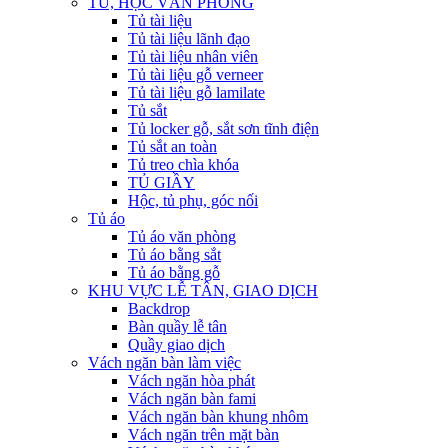
TỦ, HỘC VĂN PHÒNG
Tủ tài liệu
Tủ tài liệu lãnh đạo
Tủ tài liệu nhân viên
Tủ tài liệu gỗ verneer
Tủ tài liệu gỗ lamilate
Tủ sắt
Tủ locker gỗ, sắt sơn tĩnh điện
Tủ sắt an toàn
Tủ treo chìa khóa
TỦ GIẦY
Hộc, tủ phụ, góc nối
Tủ áo
Tủ áo văn phòng
Tủ áo bằng sắt
Tủ áo bằng gỗ
KHU VỰC LỄ TÂN, GIAO DỊCH
Backdrop
Bàn quầy lễ tân
Quầy giao dịch
Vách ngăn bàn làm việc
Vách ngăn hòa phát
Vách ngăn bàn fami
Vách ngăn bàn khung nhôm
Vách ngăn trên mặt bàn