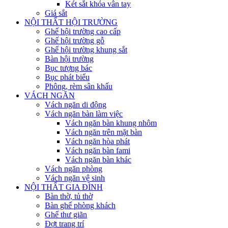
Két sắt khóa vân tay
Giá sắt
NỘI THẤT HỘI TRƯỜNG
Ghế hội trường cao cấp
Ghế hội trường gỗ
Ghế hội trường khung sắt
Bàn hội trường
Bục tượng bác
Bục phát biểu
Phông, rèm sân khấu
VÁCH NGĂN
Vách ngăn di động
Vách ngăn bàn làm việc
Vách ngăn bàn khung nhôm
Vách ngăn trên mặt bàn
Vách ngăn hòa phát
Vách ngăn bàn fami
Vách ngăn bàn khác
Vách ngăn phòng
Vách ngăn vệ sinh
NỘI THẤT GIA ĐÌNH
Bàn thờ, tủ thờ
Bàn ghế phòng khách
Ghế thư giãn
Đợt trang trí