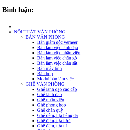
Bình luận:
NỘI THẤT VĂN PHÒNG
BÀN VĂN PHÒNG
Bàn giám đốc verneer
Bàn làm việc lãnh đạo
Bàn làm việc nhân viên
Bàn làm việc chân gỗ
Bàn làm việc chân sắt
Bàn máy tính
Bàn họp
Modul bàn làm việc
GHẾ VĂN PHÒNG
Ghế lãnh đạo cao cấp
Ghế lãnh đạo
Ghế nhân viên
Ghế phòng họp
Ghế chân quỳ
Ghế đệm, tựa bằng da
Ghế đệm, tựa lưới
Ghế đệm, tựa nỉ