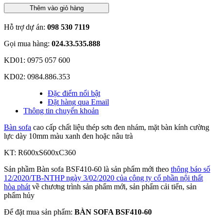
Thêm vào giỏ hàng
Hỗ trợ dự án:
098 530 7119
Gọi mua hàng:
024.33.535.888
KD01: 0975 057 600
KD02: 0984.886.353
Đặc điểm nổi bật
Đặt hàng qua Email
Thông tin chuyển khoản
Bàn sofa
cao cấp chất liệu thép sơn đen nhám, mặt bàn kính cường
lực dày 10mm màu xanh đen hoặc nâu trà
KT: R600xS600xC360
Sản phầm Bàn sofa BSF410-60 là sản phẩm mới theo
thông báo số
12/2020/TB-NTHP ngày 3/02/2020 của công ty cổ phần nội thất
hòa phát
về chương trình sản phẩm mới, sản phẩm cải tiến, sản
phẩm hủy
Để đặt mua sản phẩm:
BÀN SOFA BSF410-60