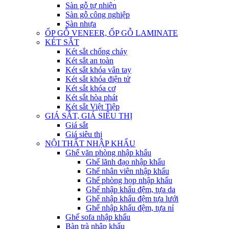
Sàn gỗ tự nhiên
Sàn gỗ công nghiệp
Sàn nhựa
ỐP GỖ VENEER, ỐP GỖ LAMINATE
KÉT SẮT
Két sắt chống cháy
Két sắt an toàn
Két sắt khóa vân tay
Két sắt khóa điện tử
Két sắt khóa cơ
Két sắt hòa phát
Két sắt Việt Tiệp
GIÁ SẮT, GIÁ SIÊU THỊ
Giá sắt
Giá siêu thị
NỘI THẤT NHẬP KHẨU
Ghế văn phòng nhập khẩu
Ghế lãnh đạo nhập khẩu
Ghế nhân viên nhập khẩu
Ghế phòng họp nhập khẩu
Ghế nhập khẩu đệm, tựa da
Ghế nhập khẩu đệm tựa lưới
Ghế nhập khẩu đệm, tựa nỉ
Ghế sofa nhập khẩu
Bàn trà nhập khẩu