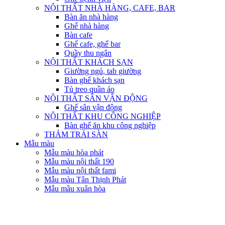
NỘI THẤT NHÀ HÀNG, CAFE, BAR
Bàn ăn nhà hàng
Ghế nhà hàng
Bàn cafe
Ghế cafe, ghế bar
Quầy thu ngân
NỘI THẤT KHÁCH SẠN
Giường ngủ, tab giường
Bàn ghế khách sạn
Tủ treo quần áo
NỘI THẤT SÂN VẬN ĐỘNG
Ghế sân vận động
NỘI THẤT KHU CÔNG NGHIỆP
Bàn ghế ăn khu công nghiệp
THẢM TRẢI SÀN
Mẫu màu
Mẫu màu hòa phát
Mẫu màu nội thất 190
Mẫu màu nội thất fami
Mẫu màu Tân Thịnh Phát
Mẫu mầu xuân hòa