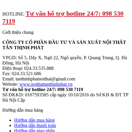
Tư vấn hỗ trợ hotline 24/7: 098 530
HOTLINE:
7119
Giới thiệu chung
CÔNG TY CỔ PHẦN ĐẦU TƯ VÀ SẢN XUẤT NỘI THẤT
TÂN THỊNH PHÁT
VPGD: Số 5, Dãy X, Ngõ 22, Ngô quyền, P. Quang Trung, Q. Hà
Đông, Hà Nội
Điện thoại: 024.33.535.888
Fax: 024.33.521.686
Email: tanthinhphatnoithat@gmail.com
Website:
www.noithattanthinhphat.vn
Tư vấn hỗ trợ hotline 24/7: 098 530 7119
Số ĐKKD: 0107593585 cấp ngày 10/10/2016 do Sở KH & ĐT TP
Hà Nội Cấp
Hướng dẫn mua hàng
Hướng dẫn mua hàng
Hướng dẫn thanh toán
Hướng dẫn giao nhận