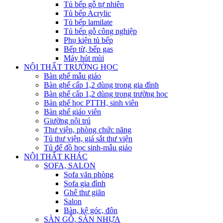
Tủ bếp gỗ tự nhiên
Tủ bếp Acrylic
Tủ bếp lamilate
Tủ bếp gỗ công nghiệp
Phụ kiện tủ bếp
Bếp từ, bếp gas
Máy hút mùi
NỘI THẤT TRƯỜNG HỌC
Bàn ghế mẫu giáo
Bàn ghế cấp 1,2 dùng trong gia đình
Bàn ghế cấp 1,2 dùng trong trường học
Bàn ghế học PTTH, sinh viên
Bàn ghế giáo viên
Giường nội trú
Thư viện, phòng chức năng
Tủ thư viện, giá sắt thư viện
Tủ để đồ học sinh-mẫu giáo
NỘI THẤT KHÁC
SOFA, SALON
Sofa văn phòng
Sofa gia đình
Ghế thư giãn
Salon
Bàn, kệ góc, đôn
SÀN GỖ, SÀN NHỰA