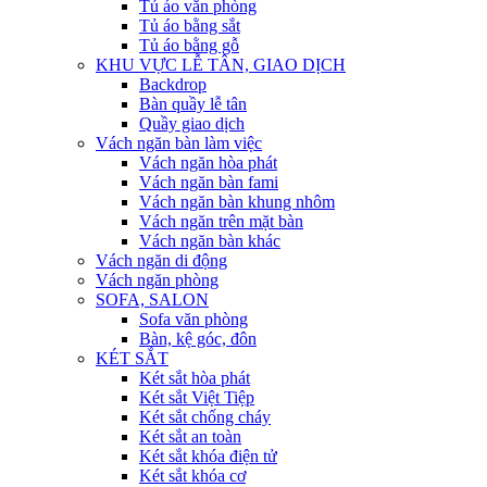
Tủ áo văn phòng
Tủ áo bằng sắt
Tủ áo bằng gỗ
KHU VỰC LỄ TÂN, GIAO DỊCH
Backdrop
Bàn quầy lễ tân
Quầy giao dịch
Vách ngăn bàn làm việc
Vách ngăn hòa phát
Vách ngăn bàn fami
Vách ngăn bàn khung nhôm
Vách ngăn trên mặt bàn
Vách ngăn bàn khác
Vách ngăn di động
Vách ngăn phòng
SOFA, SALON
Sofa văn phòng
Bàn, kệ góc, đôn
KÉT SẮT
Két sắt hòa phát
Két sắt Việt Tiệp
Két sắt chống cháy
Két sắt an toàn
Két sắt khóa điện tử
Két sắt khóa cơ