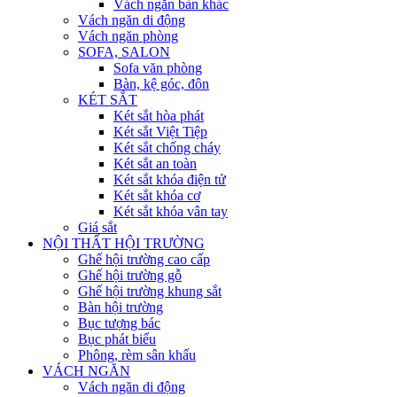
Vách ngăn bàn khác
Vách ngăn di động
Vách ngăn phòng
SOFA, SALON
Sofa văn phòng
Bàn, kệ góc, đôn
KÉT SẮT
Két sắt hòa phát
Két sắt Việt Tiệp
Két sắt chống cháy
Két sắt an toàn
Két sắt khóa điện tử
Két sắt khóa cơ
Két sắt khóa vân tay
Giá sắt
NỘI THẤT HỘI TRƯỜNG
Ghế hội trường cao cấp
Ghế hội trường gỗ
Ghế hội trường khung sắt
Bàn hội trường
Bục tượng bác
Bục phát biểu
Phông, rèm sân khấu
VÁCH NGĂN
Vách ngăn di động