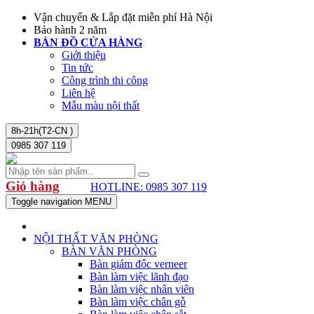
Vận chuyển & Lắp đặt miễn phí Hà Nội
Bảo hành 2 năm
BẢN ĐỒ CỬA HÀNG
Giới thiệu
Tin tức
Công trình thi công
Liên hệ
Mẫu màu nội thất
8h-21h(T2-CN )
0985 307 119
Giỏ hàng
HOTLINE: 0985 307 119
Toggle navigation
MENU
NỘI THẤT VĂN PHÒNG
BÀN VĂN PHÒNG
Bàn giám đốc verneer
Bàn làm việc lãnh đạo
Bàn làm việc nhân viên
Bàn làm việc chân gỗ