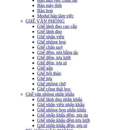
Bàn làm việc chân sắt
Bàn máy tính
Bàn họp
Modul bàn làm việc
GHẾ VĂN PHÒNG
Ghế lãnh đạo cao cấp
Ghế lãnh đạo
Ghế nhân viên
Ghế phòng họp
Ghế chân quỳ
Ghế đệm, tựa bằng da
Ghế đệm, tựa lưới
Ghế đệm, tựa nỉ
Ghế gấp
Ghế hội thảo
Ghế tựa
Ghế phòng chờ
Ghế công thái học
Ghế văn phòng nhập khẩu
Ghế lãnh đạo nhập khẩu
Ghế nhân viên nhập khẩu
Ghế phòng họp nhập khẩu
Ghế nhập khẩu đệm, tựa da
Ghế nhập khẩu đệm tựa lưới
Ghế nhập khẩu đệm, tựa nỉ