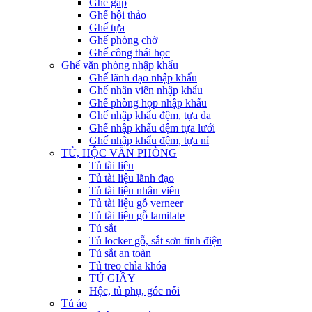
Ghế gấp
Ghế hội thảo
Ghế tựa
Ghế phòng chờ
Ghế công thái học
Ghế văn phòng nhập khẩu
Ghế lãnh đạo nhập khẩu
Ghế nhân viên nhập khẩu
Ghế phòng họp nhập khẩu
Ghế nhập khẩu đệm, tựa da
Ghế nhập khẩu đệm tựa lưới
Ghế nhập khẩu đệm, tựa nỉ
TỦ, HỘC VĂN PHÒNG
Tủ tài liệu
Tủ tài liệu lãnh đạo
Tủ tài liệu nhân viên
Tủ tài liệu gỗ verneer
Tủ tài liệu gỗ lamilate
Tủ sắt
Tủ locker gỗ, sắt sơn tĩnh điện
Tủ sắt an toàn
Tủ treo chìa khóa
TỦ GIẦY
Hộc, tủ phụ, góc nối
Tủ áo