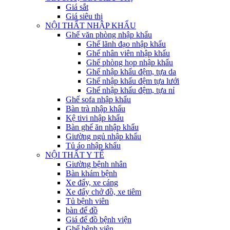
Giá sắt
Giá siêu thị
NỘI THẤT NHẬP KHẨU
Ghế văn phòng nhập khẩu
Ghế lãnh đạo nhập khẩu
Ghế nhân viên nhập khẩu
Ghế phòng họp nhập khẩu
Ghế nhập khẩu đệm, tựa da
Ghế nhập khẩu đệm tựa lưới
Ghế nhập khẩu đệm, tựa nỉ
Ghế sofa nhập khẩu
Bàn trà nhập khẩu
Kệ tivi nhập khẩu
Bàn ghế ăn nhập khẩu
Giường ngủ nhập khẩu
Tủ áo nhập khẩu
NỘI THẤT Y TẾ
Giường bệnh nhân
Bàn khám bệnh
Xe đẩy, xe cáng
Xe đẩy chở đồ, xe tiêm
Tủ bệnh viên
bàn để đồ
Giá để đồ bệnh viện
Ghế bệnh viện