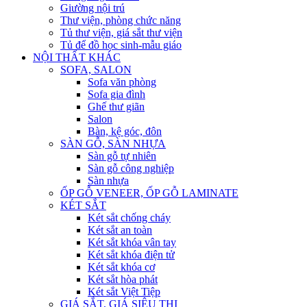
Giường nội trú
Thư viện, phòng chức năng
Tủ thư viện, giá sắt thư viện
Tủ để đồ học sinh-mẫu giáo
NỘI THẤT KHÁC
SOFA, SALON
Sofa văn phòng
Sofa gia đình
Ghế thư giãn
Salon
Bàn, kệ góc, đôn
SÀN GỖ, SÀN NHỰA
Sàn gỗ tự nhiên
Sàn gỗ công nghiệp
Sàn nhựa
ỐP GỖ VENEER, ỐP GỖ LAMINATE
KÉT SẮT
Két sắt chống cháy
Két sắt an toàn
Két sắt khóa vân tay
Két sắt khóa điện tử
Két sắt khóa cơ
Két sắt hòa phát
Két sắt Việt Tiệp
GIÁ SẮT, GIÁ SIÊU THỊ