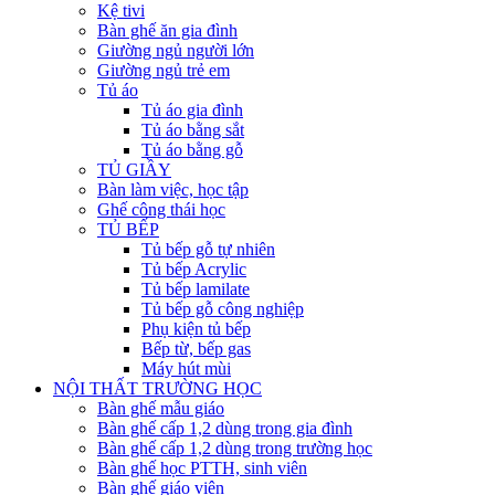
Kệ tivi
Bàn ghế ăn gia đình
Giường ngủ người lớn
Giường ngủ trẻ em
Tủ áo
Tủ áo gia đình
Tủ áo bằng sắt
Tủ áo bằng gỗ
TỦ GIẦY
Bàn làm việc, học tập
Ghế công thái học
TỦ BẾP
Tủ bếp gỗ tự nhiên
Tủ bếp Acrylic
Tủ bếp lamilate
Tủ bếp gỗ công nghiệp
Phụ kiện tủ bếp
Bếp từ, bếp gas
Máy hút mùi
NỘI THẤT TRƯỜNG HỌC
Bàn ghế mẫu giáo
Bàn ghế cấp 1,2 dùng trong gia đình
Bàn ghế cấp 1,2 dùng trong trường học
Bàn ghế học PTTH, sinh viên
Bàn ghế giáo viên