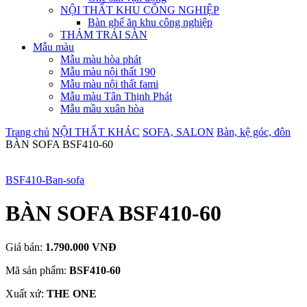
NỘI THẤT KHU CÔNG NGHIỆP
Bàn ghế ăn khu công nghiệp
THẢM TRẢI SÀN
Mẫu màu
Mẫu màu hòa phát
Mẫu màu nội thất 190
Mẫu màu nội thất fami
Mẫu màu Tân Thịnh Phát
Mẫu mầu xuân hòa
Trang chủ
NỘI THẤT KHÁC
SOFA, SALON
Bàn, kệ góc, đôn
BÀN SOFA BSF410-60
BSF410-Ban-sofa
BÀN SOFA BSF410-60
Giá bán:
1.790.000 VNĐ
Mã sản phẩm:
BSF410-60
Xuất xứ:
THE ONE