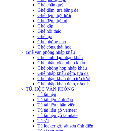
Ghế chân quỳ
Ghế đệm, tựa bằng da
Ghế đệm, tựa lưới
Ghế đệm, tựa nỉ
Ghế gấp
Ghế hội thảo
Ghế tựa
Ghế phòng chờ
Ghế công thái học
Ghế văn phòng nhập khẩu
Ghế lãnh đạo nhập khẩu
Ghế nhân viên nhập khẩu
Ghế phòng họp nhập khẩu
Ghế nhập khẩu đệm, tựa da
Ghế nhập khẩu đệm tựa lưới
Ghế nhập khẩu đệm, tựa nỉ
TỦ, HỘC VĂN PHÒNG
Tủ tài liệu
Tủ tài liệu lãnh đạo
Tủ tài liệu nhân viên
Tủ tài liệu gỗ verneer
Tủ tài liệu gỗ lamilate
Tủ sắt
Tủ locker gỗ, sắt sơn tĩnh điện