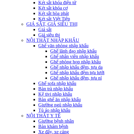
Két sắt khóa điện tử
Két sắt khóa cơ
Két sắt hòa phát
Két sắt Việt Tiệp
GIÁ SẮT, GIÁ SIÊU THỊ
Giá sắt
Giá siêu thị
NỘI THẤT NHẬP KHẨU
Ghế văn phòng nhập khẩu
Ghế lãnh đạo nhập khẩu
Ghế nhân viên nhập khẩu
Ghế phòng họp nhập khẩu
Ghế nhập khẩu đệm, tựa da
Ghế nhập khẩu đệm tựa lưới
Ghế nhập khẩu đệm, tựa nỉ
Ghế sofa nhập khẩu
Bàn trà nhập khẩu
Kệ tivi nhập khẩu
Bàn ghế ăn nhập khẩu
Giường ngủ nhập khẩu
Tủ áo nhập khẩu
NỘI THẤT Y TẾ
Giường bệnh nhân
Bàn khám bệnh
Xe đẩy, xe cáng