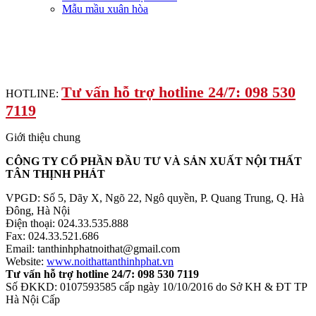
Mẫu mầu xuân hòa
Tư vấn hỗ trợ hotline 24/7: 098 530
HOTLINE:
7119
Giới thiệu chung
CÔNG TY CỔ PHẦN ĐẦU TƯ VÀ SẢN XUẤT NỘI THẤT
TÂN THỊNH PHÁT
VPGD: Số 5, Dãy X, Ngõ 22, Ngô quyền, P. Quang Trung, Q. Hà
Đông, Hà Nội
Điện thoại: 024.33.535.888
Fax: 024.33.521.686
Email: tanthinhphatnoithat@gmail.com
Website:
www.noithattanthinhphat.vn
Tư vấn hỗ trợ hotline 24/7: 098 530 7119
Số ĐKKD: 0107593585 cấp ngày 10/10/2016 do Sở KH & ĐT TP
Hà Nội Cấp