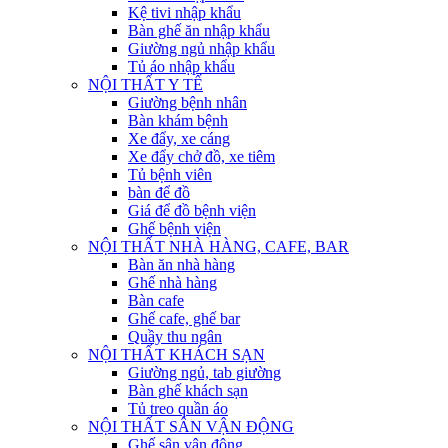
Kệ tivi nhập khẩu
Bàn ghế ăn nhập khẩu
Giường ngủ nhập khẩu
Tủ áo nhập khẩu
NỘI THẤT Y TẾ
Giường bệnh nhân
Bàn khám bệnh
Xe đẩy, xe cáng
Xe đẩy chở đồ, xe tiêm
Tủ bệnh viên
bàn để đồ
Giá để đồ bệnh viện
Ghế bệnh viện
NỘI THẤT NHÀ HÀNG, CAFE, BAR
Bàn ăn nhà hàng
Ghế nhà hàng
Bàn cafe
Ghế cafe, ghế bar
Quầy thu ngân
NỘI THẤT KHÁCH SẠN
Giường ngủ, tab giường
Bàn ghế khách sạn
Tủ treo quần áo
NỘI THẤT SÂN VẬN ĐỘNG
Ghế sân vận động