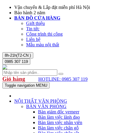
Vận chuyển & Lắp đặt miễn phí Hà Nội
Bảo hành 2 năm
BẢN ĐỒ CỬA HÀNG
Giới thiệu
Tin tức
Công trình thi công
Liên hệ
Mẫu màu nội thất
8h-21h(T2-CN )
0985 307 119
Giỏ hàng
HOTLINE: 0985 307 119
Toggle navigation
MENU
NỘI THẤT VĂN PHÒNG
BÀN VĂN PHÒNG
Bàn giám đốc verneer
Bàn làm việc lãnh đạo
Bàn làm việc nhân viên
Bàn làm việc chân gỗ