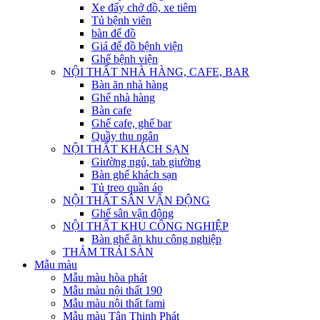
Xe đẩy chở đồ, xe tiêm
Tủ bệnh viên
bàn để đồ
Giá để đồ bệnh viện
Ghế bệnh viện
NỘI THẤT NHÀ HÀNG, CAFE, BAR
Bàn ăn nhà hàng
Ghế nhà hàng
Bàn cafe
Ghế cafe, ghế bar
Quầy thu ngân
NỘI THẤT KHÁCH SẠN
Giường ngủ, tab giường
Bàn ghế khách sạn
Tủ treo quần áo
NỘI THẤT SÂN VẬN ĐỘNG
Ghế sân vận động
NỘI THẤT KHU CÔNG NGHIỆP
Bàn ghế ăn khu công nghiệp
THẢM TRẢI SÀN
Mẫu màu
Mẫu màu hòa phát
Mẫu màu nội thất 190
Mẫu màu nội thất fami
Mẫu màu Tân Thịnh Phát