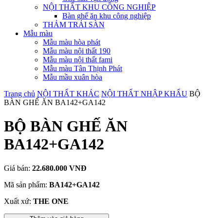
NỘI THẤT KHU CÔNG NGHIỆP
Bàn ghế ăn khu công nghiệp
THẢM TRẢI SÀN
Mẫu màu
Mẫu màu hòa phát
Mẫu màu nội thất 190
Mẫu màu nội thất fami
Mẫu màu Tân Thịnh Phát
Mẫu mầu xuân hòa
Trang chủ
NỘI THẤT KHÁC
NỘI THẤT NHẬP KHẨU
BỘ
BÀN GHẾ ĂN BA142+GA142
BỘ BÀN GHẾ ĂN
BA142+GA142
Giá bán:
22.680.000 VNĐ
Mã sản phẩm:
BA142+GA142
Xuất xứ:
THE ONE