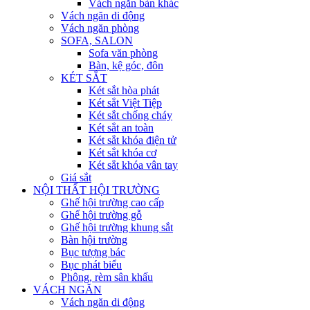
Vách ngăn bàn khác
Vách ngăn di động
Vách ngăn phòng
SOFA, SALON
Sofa văn phòng
Bàn, kệ góc, đôn
KÉT SẮT
Két sắt hòa phát
Két sắt Việt Tiệp
Két sắt chống cháy
Két sắt an toàn
Két sắt khóa điện tử
Két sắt khóa cơ
Két sắt khóa vân tay
Giá sắt
NỘI THẤT HỘI TRƯỜNG
Ghế hội trường cao cấp
Ghế hội trường gỗ
Ghế hội trường khung sắt
Bàn hội trường
Bục tượng bác
Bục phát biểu
Phông, rèm sân khấu
VÁCH NGĂN
Vách ngăn di động