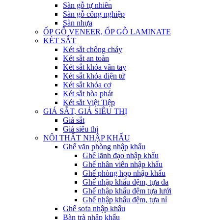
Sàn gỗ tự nhiên
Sàn gỗ công nghiệp
Sàn nhựa
ỐP GỖ VENEER, ỐP GỖ LAMINATE
KÉT SẮT
Két sắt chống cháy
Két sắt an toàn
Két sắt khóa vân tay
Két sắt khóa điện tử
Két sắt khóa cơ
Két sắt hòa phát
Két sắt Việt Tiệp
GIÁ SẮT, GIÁ SIÊU THỊ
Giá sắt
Giá siêu thị
NỘI THẤT NHẬP KHẨU
Ghế văn phòng nhập khẩu
Ghế lãnh đạo nhập khẩu
Ghế nhân viên nhập khẩu
Ghế phòng họp nhập khẩu
Ghế nhập khẩu đệm, tựa da
Ghế nhập khẩu đệm tựa lưới
Ghế nhập khẩu đệm, tựa nỉ
Ghế sofa nhập khẩu
Bàn trà nhập khẩu