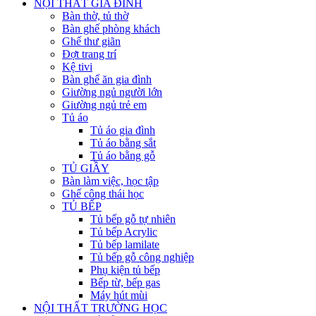
NỘI THẤT GIA ĐÌNH
Bàn thờ, tủ thờ
Bàn ghế phòng khách
Ghế thư giãn
Đợt trang trí
Kệ tivi
Bàn ghế ăn gia đình
Giường ngủ người lớn
Giường ngủ trẻ em
Tủ áo
Tủ áo gia đình
Tủ áo bằng sắt
Tủ áo bằng gỗ
TỦ GIẦY
Bàn làm việc, học tập
Ghế công thái học
TỦ BẾP
Tủ bếp gỗ tự nhiên
Tủ bếp Acrylic
Tủ bếp lamilate
Tủ bếp gỗ công nghiệp
Phụ kiện tủ bếp
Bếp từ, bếp gas
Máy hút mùi
NỘI THẤT TRƯỜNG HỌC