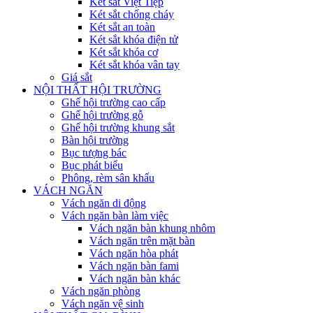
Két sắt Việt Tiệp
Két sắt chống cháy
Két sắt an toàn
Két sắt khóa điện tử
Két sắt khóa cơ
Két sắt khóa vân tay
Giá sắt
NỘI THẤT HỘI TRƯỜNG
Ghế hội trường cao cấp
Ghế hội trường gỗ
Ghế hội trường khung sắt
Bàn hội trường
Bục tượng bác
Bục phát biểu
Phông, rèm sân khấu
VÁCH NGĂN
Vách ngăn di động
Vách ngăn bàn làm việc
Vách ngăn bàn khung nhôm
Vách ngăn trên mặt bàn
Vách ngăn hòa phát
Vách ngăn bàn fami
Vách ngăn bàn khác
Vách ngăn phòng
Vách ngăn vệ sinh