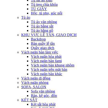
Tủ sắt an toàn
Tủ treo chìa khóa
TỦ GIẦY
Hộc, tủ phụ, góc nối
Tủ áo
Tủ áo văn phòng
Tủ áo bằng sắt
Tủ áo bằng gỗ
KHU VỰC LỄ TÂN, GIAO DỊCH
Backdrop
Bàn quầy lễ tân
Quầy giao dịch
Vách ngăn bàn làm việc
Vách ngăn hòa phát
Vách ngăn bàn fami
Vách ngăn bàn khung nhôm
Vách ngăn trên mặt bàn
Vách ngăn bàn khác
Vách ngăn di động
Vách ngăn phòng
SOFA, SALON
Sofa văn phòng
Bàn, kệ góc, đôn
KÉT SẮT
Két sắt hòa phát