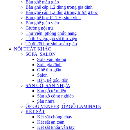
Bàn ghế mẫu giáo
Bàn ghế cấp 1,2 dùng trong gia đình
Bàn ghế cấp 1,2 dùng trong trường học
Bàn ghế học PTTH, sinh viên
Bàn ghế giáo viên
Giường nội trú
Thư viện, phòng chức năng
Tủ thư viện, giá sắt thư viện
Tủ để đồ học sinh-mẫu giáo
NỘI THẤT KHÁC
SOFA, SALON
Sofa văn phòng
Sofa gia đình
Ghế thư giãn
Salon
Bàn, kệ góc, đôn
SÀN GỖ, SÀN NHỰA
Sàn gỗ tự nhiên
Sàn gỗ công nghiệp
Sàn nhựa
ỐP GỖ VENEER, ỐP GỖ LAMINATE
KÉT SẮT
Két sắt chống cháy
Két sắt an toàn
Két sắt khóa vân tay