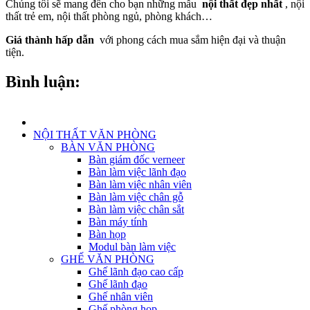
Chúng tôi sẽ mang đến cho bạn những mẫu
nội thất đẹp nhất
, nội
thất trẻ em, nội thất phòng ngủ, phòng khách…
Giá thành hấp dẫn
với phong cách mua sắm hiện đại và thuận
tiện.
Bình luận:
NỘI THẤT VĂN PHÒNG
BÀN VĂN PHÒNG
Bàn giám đốc verneer
Bàn làm việc lãnh đạo
Bàn làm việc nhân viên
Bàn làm việc chân gỗ
Bàn làm việc chân sắt
Bàn máy tính
Bàn họp
Modul bàn làm việc
GHẾ VĂN PHÒNG
Ghế lãnh đạo cao cấp
Ghế lãnh đạo
Ghế nhân viên
Ghế phòng họp