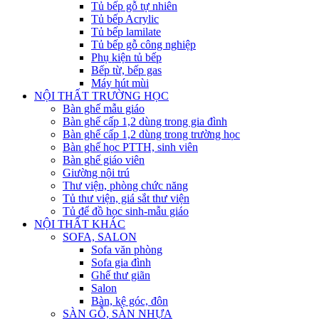
Tủ bếp gỗ tự nhiên
Tủ bếp Acrylic
Tủ bếp lamilate
Tủ bếp gỗ công nghiệp
Phụ kiện tủ bếp
Bếp từ, bếp gas
Máy hút mùi
NỘI THẤT TRƯỜNG HỌC
Bàn ghế mẫu giáo
Bàn ghế cấp 1,2 dùng trong gia đình
Bàn ghế cấp 1,2 dùng trong trường học
Bàn ghế học PTTH, sinh viên
Bàn ghế giáo viên
Giường nội trú
Thư viện, phòng chức năng
Tủ thư viện, giá sắt thư viện
Tủ để đồ học sinh-mẫu giáo
NỘI THẤT KHÁC
SOFA, SALON
Sofa văn phòng
Sofa gia đình
Ghế thư giãn
Salon
Bàn, kệ góc, đôn
SÀN GỖ, SÀN NHỰA