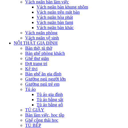
Vách ngăn bàn làm việc
Vách ngăn bàn khung nhôm
Vách ngăn trên mặt bàn
Vách ngăn hòa phát
Vách ngăn bàn fami
Vách ngăn bàn khác
Vách ngăn phòng
Vách ngăn vệ sinh
NỘI THẤT GIA ĐÌNH
Bàn thờ, tủ thờ
Bàn ghế phòng khách
Ghế thư giãn
Đợt trang trí
Kệ tivi
Bàn ghế ăn gia đình
Giường ngủ người lớn
Giường ngủ trẻ em
Tủ áo
Tủ áo gia đình
Tủ áo bằng sắt
Tủ áo bằng gỗ
TỦ GIẦY
Bàn làm việc, học tập
Ghế công thái học
TỦ BẾP