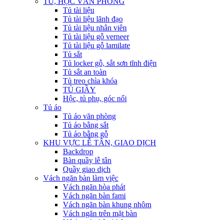
TỦ, HỘC VĂN PHÒNG
Tủ tài liệu
Tủ tài liệu lãnh đạo
Tủ tài liệu nhân viên
Tủ tài liệu gỗ verneer
Tủ tài liệu gỗ lamilate
Tủ sắt
Tủ locker gỗ, sắt sơn tĩnh điện
Tủ sắt an toàn
Tủ treo chìa khóa
TỦ GIẦY
Hộc, tủ phụ, góc nối
Tủ áo
Tủ áo văn phòng
Tủ áo bằng sắt
Tủ áo bằng gỗ
KHU VỰC LỄ TÂN, GIAO DỊCH
Backdrop
Bàn quầy lễ tân
Quầy giao dịch
Vách ngăn bàn làm việc
Vách ngăn hòa phát
Vách ngăn bàn fami
Vách ngăn bàn khung nhôm
Vách ngăn trên mặt bàn