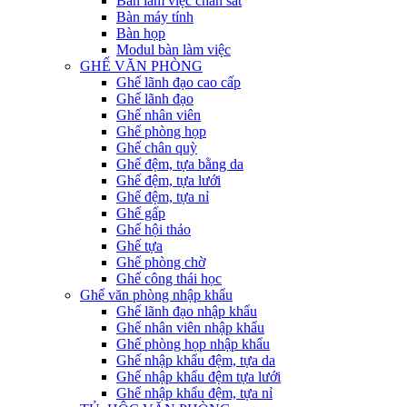
Bàn làm việc chân sắt
Bàn máy tính
Bàn họp
Modul bàn làm việc
GHẾ VĂN PHÒNG
Ghế lãnh đạo cao cấp
Ghế lãnh đạo
Ghế nhân viên
Ghế phòng họp
Ghế chân quỳ
Ghế đệm, tựa bằng da
Ghế đệm, tựa lưới
Ghế đệm, tựa nỉ
Ghế gấp
Ghế hội thảo
Ghế tựa
Ghế phòng chờ
Ghế công thái học
Ghế văn phòng nhập khẩu
Ghế lãnh đạo nhập khẩu
Ghế nhân viên nhập khẩu
Ghế phòng họp nhập khẩu
Ghế nhập khẩu đệm, tựa da
Ghế nhập khẩu đệm tựa lưới
Ghế nhập khẩu đệm, tựa nỉ