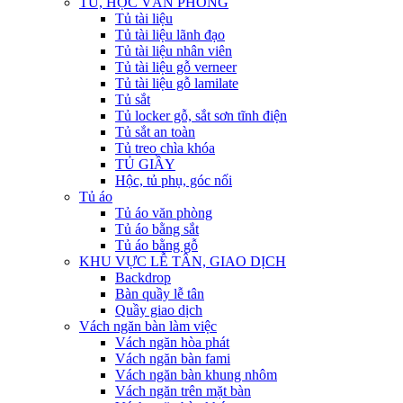
TỦ, HỘC VĂN PHÒNG
Tủ tài liệu
Tủ tài liệu lãnh đạo
Tủ tài liệu nhân viên
Tủ tài liệu gỗ verneer
Tủ tài liệu gỗ lamilate
Tủ sắt
Tủ locker gỗ, sắt sơn tĩnh điện
Tủ sắt an toàn
Tủ treo chìa khóa
TỦ GIẦY
Hộc, tủ phụ, góc nối
Tủ áo
Tủ áo văn phòng
Tủ áo bằng sắt
Tủ áo bằng gỗ
KHU VỰC LỄ TÂN, GIAO DỊCH
Backdrop
Bàn quầy lễ tân
Quầy giao dịch
Vách ngăn bàn làm việc
Vách ngăn hòa phát
Vách ngăn bàn fami
Vách ngăn bàn khung nhôm
Vách ngăn trên mặt bàn