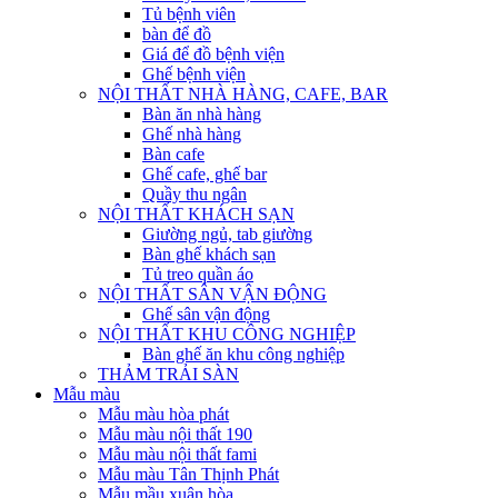
Tủ bệnh viên
bàn để đồ
Giá để đồ bệnh viện
Ghế bệnh viện
NỘI THẤT NHÀ HÀNG, CAFE, BAR
Bàn ăn nhà hàng
Ghế nhà hàng
Bàn cafe
Ghế cafe, ghế bar
Quầy thu ngân
NỘI THẤT KHÁCH SẠN
Giường ngủ, tab giường
Bàn ghế khách sạn
Tủ treo quần áo
NỘI THẤT SÂN VẬN ĐỘNG
Ghế sân vận động
NỘI THẤT KHU CÔNG NGHIỆP
Bàn ghế ăn khu công nghiệp
THẢM TRẢI SÀN
Mẫu màu
Mẫu màu hòa phát
Mẫu màu nội thất 190
Mẫu màu nội thất fami
Mẫu màu Tân Thịnh Phát
Mẫu mầu xuân hòa