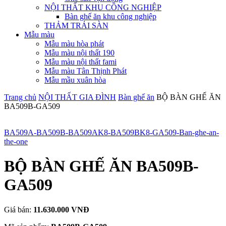
NỘI THẤT KHU CÔNG NGHIỆP
Bàn ghế ăn khu công nghiệp
THẢM TRẢI SÀN
Mẫu màu
Mẫu màu hòa phát
Mẫu màu nội thất 190
Mẫu màu nội thất fami
Mẫu màu Tân Thịnh Phát
Mẫu mầu xuân hòa
Trang chủ
NỘI THẤT GIA ĐÌNH
Bàn ghế ăn
BỘ BÀN GHẾ ĂN
BA509B-GA509
BA509A-BA509B-BA509AK8-BA509BK8-GA509-Ban-ghe-an-
the-one
BỘ BÀN GHẾ ĂN BA509B-
GA509
Giá bán:
11.630.000 VNĐ