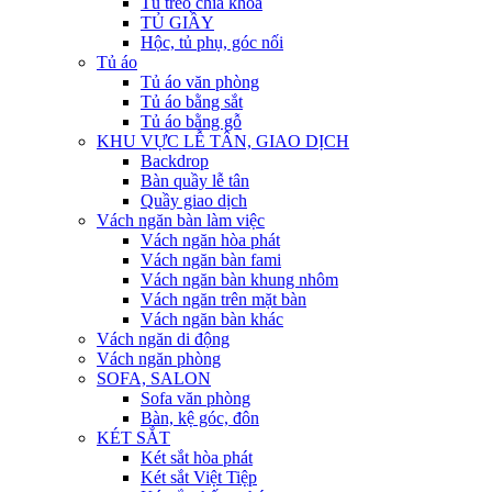
Tủ treo chìa khóa
TỦ GIẦY
Hộc, tủ phụ, góc nối
Tủ áo
Tủ áo văn phòng
Tủ áo bằng sắt
Tủ áo bằng gỗ
KHU VỰC LỄ TÂN, GIAO DỊCH
Backdrop
Bàn quầy lễ tân
Quầy giao dịch
Vách ngăn bàn làm việc
Vách ngăn hòa phát
Vách ngăn bàn fami
Vách ngăn bàn khung nhôm
Vách ngăn trên mặt bàn
Vách ngăn bàn khác
Vách ngăn di động
Vách ngăn phòng
SOFA, SALON
Sofa văn phòng
Bàn, kệ góc, đôn
KÉT SẮT
Két sắt hòa phát
Két sắt Việt Tiệp