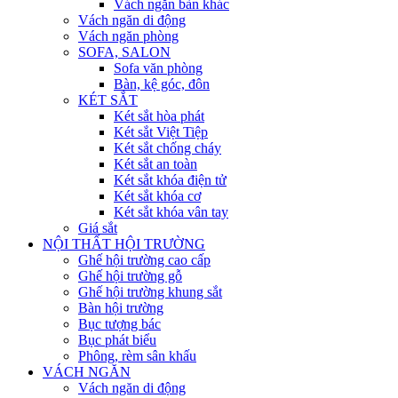
Vách ngăn bàn khác
Vách ngăn di động
Vách ngăn phòng
SOFA, SALON
Sofa văn phòng
Bàn, kệ góc, đôn
KÉT SẮT
Két sắt hòa phát
Két sắt Việt Tiệp
Két sắt chống cháy
Két sắt an toàn
Két sắt khóa điện tử
Két sắt khóa cơ
Két sắt khóa vân tay
Giá sắt
NỘI THẤT HỘI TRƯỜNG
Ghế hội trường cao cấp
Ghế hội trường gỗ
Ghế hội trường khung sắt
Bàn hội trường
Bục tượng bác
Bục phát biểu
Phông, rèm sân khấu
VÁCH NGĂN
Vách ngăn di động