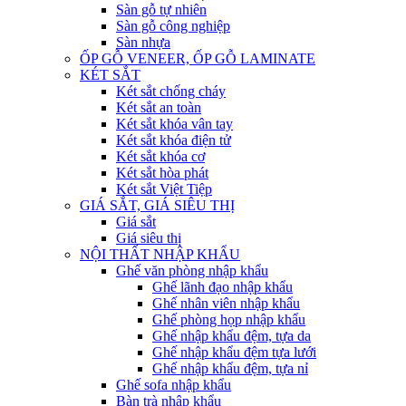
Sàn gỗ tự nhiên
Sàn gỗ công nghiệp
Sàn nhựa
ỐP GỖ VENEER, ỐP GỖ LAMINATE
KÉT SẮT
Két sắt chống cháy
Két sắt an toàn
Két sắt khóa vân tay
Két sắt khóa điện tử
Két sắt khóa cơ
Két sắt hòa phát
Két sắt Việt Tiệp
GIÁ SẮT, GIÁ SIÊU THỊ
Giá sắt
Giá siêu thị
NỘI THẤT NHẬP KHẨU
Ghế văn phòng nhập khẩu
Ghế lãnh đạo nhập khẩu
Ghế nhân viên nhập khẩu
Ghế phòng họp nhập khẩu
Ghế nhập khẩu đệm, tựa da
Ghế nhập khẩu đệm tựa lưới
Ghế nhập khẩu đệm, tựa nỉ
Ghế sofa nhập khẩu
Bàn trà nhập khẩu