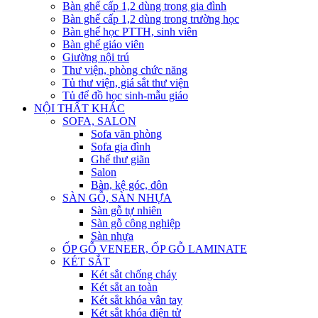
Bàn ghế cấp 1,2 dùng trong gia đình
Bàn ghế cấp 1,2 dùng trong trường học
Bàn ghế học PTTH, sinh viên
Bàn ghế giáo viên
Giường nội trú
Thư viện, phòng chức năng
Tủ thư viện, giá sắt thư viện
Tủ để đồ học sinh-mẫu giáo
NỘI THẤT KHÁC
SOFA, SALON
Sofa văn phòng
Sofa gia đình
Ghế thư giãn
Salon
Bàn, kệ góc, đôn
SÀN GỖ, SÀN NHỰA
Sàn gỗ tự nhiên
Sàn gỗ công nghiệp
Sàn nhựa
ỐP GỖ VENEER, ỐP GỖ LAMINATE
KÉT SẮT
Két sắt chống cháy
Két sắt an toàn
Két sắt khóa vân tay
Két sắt khóa điện tử