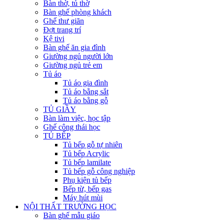
Bàn thờ, tủ thờ
Bàn ghế phòng khách
Ghế thư giãn
Đợt trang trí
Kệ tivi
Bàn ghế ăn gia đình
Giường ngủ người lớn
Giường ngủ trẻ em
Tủ áo
Tủ áo gia đình
Tủ áo bằng sắt
Tủ áo bằng gỗ
TỦ GIẦY
Bàn làm việc, học tập
Ghế công thái học
TỦ BẾP
Tủ bếp gỗ tự nhiên
Tủ bếp Acrylic
Tủ bếp lamilate
Tủ bếp gỗ công nghiệp
Phụ kiện tủ bếp
Bếp từ, bếp gas
Máy hút mùi
NỘI THẤT TRƯỜNG HỌC
Bàn ghế mẫu giáo