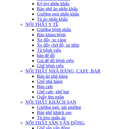
Kệ tivi nhập khẩu
Bàn ghế ăn nhập khẩu
Giường ngủ nhập khẩu
Tủ áo nhập khẩu
NỘI THẤT Y TẾ
Giường bệnh nhân
Bàn khám bệnh
Xe đẩy, xe cáng
Xe đẩy chở đồ, xe tiêm
Tủ bệnh viên
bàn để đồ
Giá để đồ bệnh viện
Ghế bệnh viện
NỘI THẤT NHÀ HÀNG, CAFE, BAR
Bàn ăn nhà hàng
Ghế nhà hàng
Bàn cafe
Ghế cafe, ghế bar
Quầy thu ngân
NỘI THẤT KHÁCH SẠN
Giường ngủ, tab giường
Bàn ghế khách sạn
Tủ treo quần áo
NỘI THẤT SÂN VẬN ĐỘNG
Ghế sân vận động