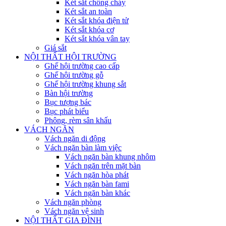
Két sắt chống cháy
Két sắt an toàn
Két sắt khóa điện tử
Két sắt khóa cơ
Két sắt khóa vân tay
Giá sắt
NỘI THẤT HỘI TRƯỜNG
Ghế hội trường cao cấp
Ghế hội trường gỗ
Ghế hội trường khung sắt
Bàn hội trường
Bục tượng bác
Bục phát biểu
Phông, rèm sân khấu
VÁCH NGĂN
Vách ngăn di động
Vách ngăn bàn làm việc
Vách ngăn bàn khung nhôm
Vách ngăn trên mặt bàn
Vách ngăn hòa phát
Vách ngăn bàn fami
Vách ngăn bàn khác
Vách ngăn phòng
Vách ngăn vệ sinh
NỘI THẤT GIA ĐÌNH