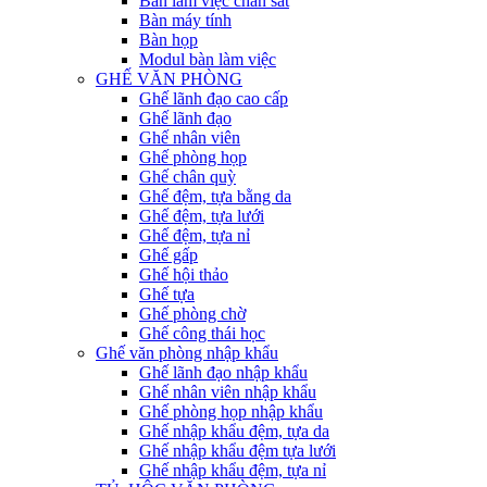
Bàn làm việc chân sắt
Bàn máy tính
Bàn họp
Modul bàn làm việc
GHẾ VĂN PHÒNG
Ghế lãnh đạo cao cấp
Ghế lãnh đạo
Ghế nhân viên
Ghế phòng họp
Ghế chân quỳ
Ghế đệm, tựa bằng da
Ghế đệm, tựa lưới
Ghế đệm, tựa nỉ
Ghế gấp
Ghế hội thảo
Ghế tựa
Ghế phòng chờ
Ghế công thái học
Ghế văn phòng nhập khẩu
Ghế lãnh đạo nhập khẩu
Ghế nhân viên nhập khẩu
Ghế phòng họp nhập khẩu
Ghế nhập khẩu đệm, tựa da
Ghế nhập khẩu đệm tựa lưới
Ghế nhập khẩu đệm, tựa nỉ