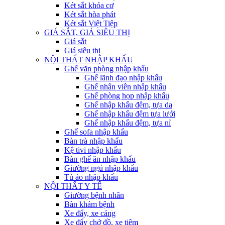
Két sắt khóa cơ
Két sắt hòa phát
Két sắt Việt Tiệp
GIÁ SẮT, GIÁ SIÊU THỊ
Giá sắt
Giá siêu thị
NỘI THẤT NHẬP KHẨU
Ghế văn phòng nhập khẩu
Ghế lãnh đạo nhập khẩu
Ghế nhân viên nhập khẩu
Ghế phòng họp nhập khẩu
Ghế nhập khẩu đệm, tựa da
Ghế nhập khẩu đệm tựa lưới
Ghế nhập khẩu đệm, tựa nỉ
Ghế sofa nhập khẩu
Bàn trà nhập khẩu
Kệ tivi nhập khẩu
Bàn ghế ăn nhập khẩu
Giường ngủ nhập khẩu
Tủ áo nhập khẩu
NỘI THẤT Y TẾ
Giường bệnh nhân
Bàn khám bệnh
Xe đẩy, xe cáng
Xe đẩy chở đồ, xe tiêm