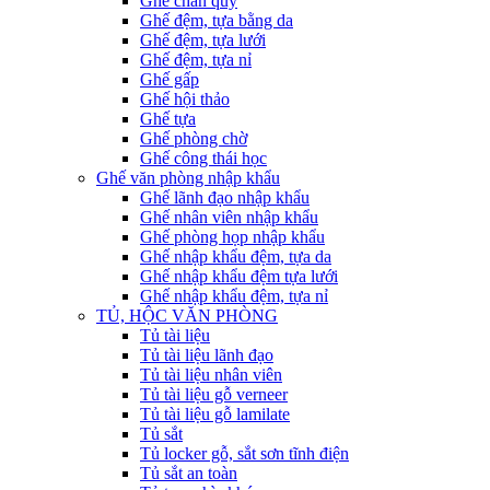
Ghế chân quỳ
Ghế đệm, tựa bằng da
Ghế đệm, tựa lưới
Ghế đệm, tựa nỉ
Ghế gấp
Ghế hội thảo
Ghế tựa
Ghế phòng chờ
Ghế công thái học
Ghế văn phòng nhập khẩu
Ghế lãnh đạo nhập khẩu
Ghế nhân viên nhập khẩu
Ghế phòng họp nhập khẩu
Ghế nhập khẩu đệm, tựa da
Ghế nhập khẩu đệm tựa lưới
Ghế nhập khẩu đệm, tựa nỉ
TỦ, HỘC VĂN PHÒNG
Tủ tài liệu
Tủ tài liệu lãnh đạo
Tủ tài liệu nhân viên
Tủ tài liệu gỗ verneer
Tủ tài liệu gỗ lamilate
Tủ sắt
Tủ locker gỗ, sắt sơn tĩnh điện
Tủ sắt an toàn