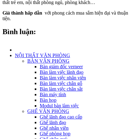
thất trẻ em, nội thất phòng ngủ, phòng khách…
Giá thành hấp dẫn
với phong cách mua sắm hiện đại và thuận
tiện.
Bình luận:
NỘI THẤT VĂN PHÒNG
BÀN VĂN PHÒNG
Bàn giám đốc verneer
Bàn làm việc lãnh đạo
Bàn làm việc nhân viên
Bàn làm việc chân gỗ
Bàn làm việc chân sắt
Bàn máy tính
Bàn họp
Modul bàn làm việc
GHẾ VĂN PHÒNG
Ghế lãnh đạo cao cấp
Ghế lãnh đạo
Ghế nhân viên
Ghế phòng họp