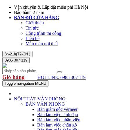
Vận chuyển & Lắp đặt miễn phí Hà Nội
Bảo hành 2 năm
BẢN ĐỒ CỬA HÀNG
Giới thiệu
Tin tức
Công trình thi công
Liên hệ
Mẫu màu nội thất
8h-21h(T2-CN )
0985 307 119
Giỏ hàng
HOTLINE: 0985 307 119
Toggle navigation
MENU
NỘI THẤT VĂN PHÒNG
BÀN VĂN PHÒNG
Bàn giám đốc verneer
Bàn làm việc lãnh đạo
Bàn làm việc nhân viên
Bàn làm việc chân gỗ