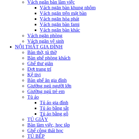
Vách ngăn bàn làm việc
Vách ngăn bàn khung nhôm
Vách ngăn trên mặt bàn
Vách ngăn hòa phát
Vách ngăn bàn fami
Vách ngăn bàn khác
Vách ngăn phòng
Vách ngăn vệ sinh
NỘI THẤT GIA ĐÌNH
Bàn thờ, tủ thờ
Bàn ghế phòng khách
Ghế thư giãn
Đợt trang trí
Kệ tivi
Bàn ghế ăn gia đình
Giường ngủ người lớn
Giường ngủ trẻ em
Tủ áo
Tủ áo gia đình
Tủ áo bằng sắt
Tủ áo bằng gỗ
TỦ GIẦY
Bàn làm việc, học tập
Ghế công thái học
TỦ BẾP