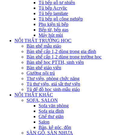
Tủ bếp gỗ tự nhiên
Tủ bếp Acrylic
Tủ bếp lamilate
Tủ bếp gỗ công nghiệp
Phụ kiện tủ bếp
Bếp từ, bếp gas
Máy hút mùi
NỘI THẤT TRƯỜNG HỌC
Bàn ghế mẫu giáo
Bàn ghế cấp 1,2 dùng trong gia đình
Bàn ghế cấp 1,2 dùng trong trường học
Bàn ghế học PTTH, sinh viên
Bàn ghế giáo viên
Giường nội trú
Thư viện, phòng chức năng
Tủ thư viện, giá sắt thư viện
Tủ để đồ học sinh-mẫu giáo
NỘI THẤT KHÁC
SOFA, SALON
Sofa văn phòng
Sofa gia đình
Ghế thư giãn
Salon
Bàn, kệ góc, đôn
SÀN GỖ, SÀN NHỰA