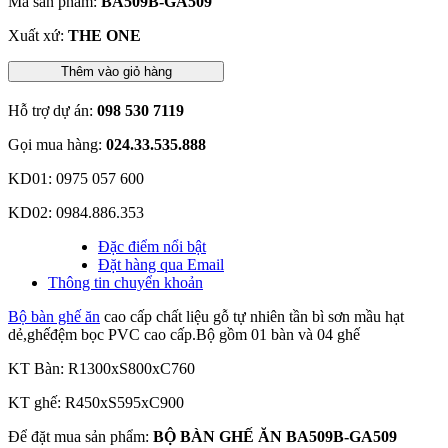
Mã sản phẩm:
BA509B-GA509
Xuất xứ:
THE ONE
Thêm vào giỏ hàng
Hỗ trợ dự án:
098 530 7119
Gọi mua hàng:
024.33.535.888
KD01: 0975 057 600
KD02: 0984.886.353
Đặc điểm nổi bật
Đặt hàng qua Email
Thông tin chuyển khoản
Bộ bàn ghế ăn
cao cấp chất liệu gỗ tự nhiên tần bì sơn mầu hạt
dẻ,ghếđệm bọc PVC cao cấp.Bộ gồm 01 bàn và 04 ghế
KT Bàn: R1300xS800xC760
KT ghế: R450xS595xC900
Để đặt mua sản phẩm:
BỘ BÀN GHẾ ĂN BA509B-GA509