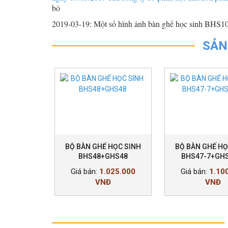
bỏ
2019-03-19: Một số hình ảnh bàn ghế học sinh BHS
SẢN
HỌC SINH
BỘ BÀN GHẾ HỌC SINH
BỘ BÀN GHẾ HỌ
GHS107-
BHS48+GHS48
BHS47-7+GHS
.000 VNĐ
Giá bán:
1.025.000
Giá bán:
1.10
VNĐ
VNĐ