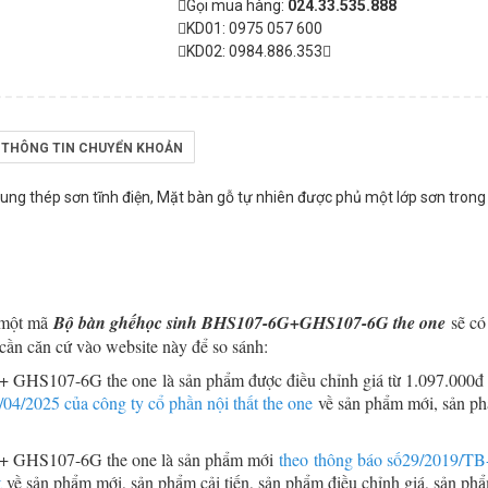
Gọi mua hàng:
024.33.535.888
KD01: 0975 057 600
KD02: 0984.886.353
THÔNG TIN CHUYỂN KHOẢN
ng thép sơn tĩnh điện, Mặt bàn gỗ tự nhiên được phủ một lớp sơn trong
g một mã
Bộ bàn ghếhọc sinh BHS107-6G+GHS107-6G the one
sẽ có
 cần căn cứ vào website này để so sánh:
 + GHS107-6G the one
là sản phẩm được điều chỉnh giá từ 1.097.000đ
/2025 của công ty cổ phần nội thất the one
về sản phẩm mới, sản ph
 + GHS107-6G the one là sản phẩm mới
theo thông báo số29/2019/
t
về sản phẩm mới, sản phẩm cải tiến, sản phẩm điều chỉnh giá, sản phẩ