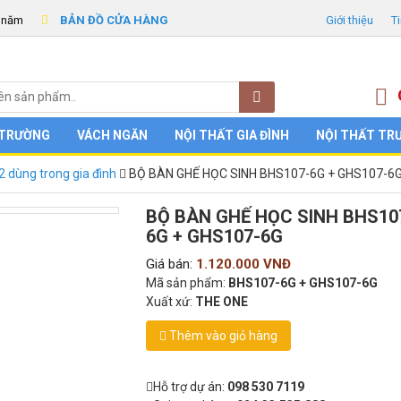
 năm
BẢN ĐỒ CỬA HÀNG
Giới thiệu
T
 TRƯỜNG
VÁCH NGĂN
NỘI THẤT GIA ĐÌNH
NỘI THẤT TR
2 dùng trong gia đình
BỘ BÀN GHẾ HỌC SINH BHS107-6G + GHS107-6
e-one
BỘ BÀN GHẾ HỌC SINH BHS10
6G + GHS107-6G
Giá bán:
1.120.000 VNĐ
Mã sản phẩm:
BHS107-6G + GHS107-6G
Xuất xứ:
THE ONE
Thêm vào giỏ hàng
Hỗ trợ dự án:
098 530 7119