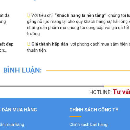
át đã
Với tiêu chí
“Khách hàng là nền tảng”
chúng tôi l
ong
gắng nỗ lực mang lại cho quý khách hàng sự hài lòng 
những sản phẩm mà chúng tôi cung cấp với giá cả tốt 
trường.
hất đẹp
Giá thành hấp dẫn
với phong cách mua sắm hiện đ
ách…
thuận tiện.
BÌNH LUẬN:
Tư vấ
HOTLINE:
 DẪN MUA HÀNG
CHÍNH SÁCH CÔNG TY
ẫn mua hàng
Chính sách bán hàng