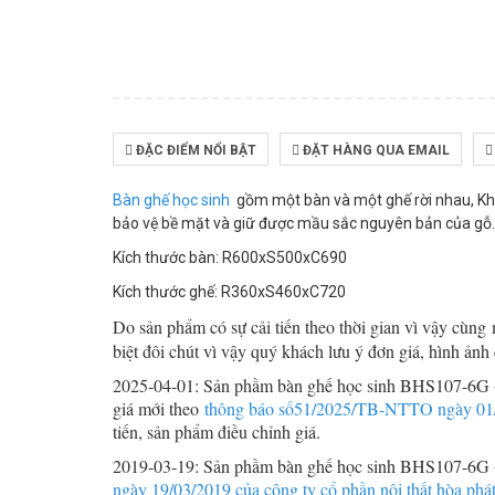
ĐẶC ĐIỂM NỔI BẬT
ĐẶT HÀNG QUA EMAIL
Bàn ghế học sinh
gồm một bàn và một ghế rời nhau, Khu
bảo vệ bề mặt và giữ được mầu sắc nguyên bản của gỗ.
Kích thước bàn: R600xS500xC690
Kích thước ghế: R360xS460xC720
Do sản phẩm có sự cải tiến theo thời gian vì vậy cùn
biệt đôi chút vì vậy quý khách lưu ý đơn giá, hình ảnh
2025-04-01: Sản phầm bàn ghế học sinh BHS107-6G
giá mới theo
thông báo số51/2025/TB-NTTO ngày 01/04
tiến, sản phẩm điều chỉnh giá.
2019-03-19: Sản phầm bàn ghế học sinh BHS107-6G
ngày 19/03/2019 của công ty cổ phần nội thất hòa phá