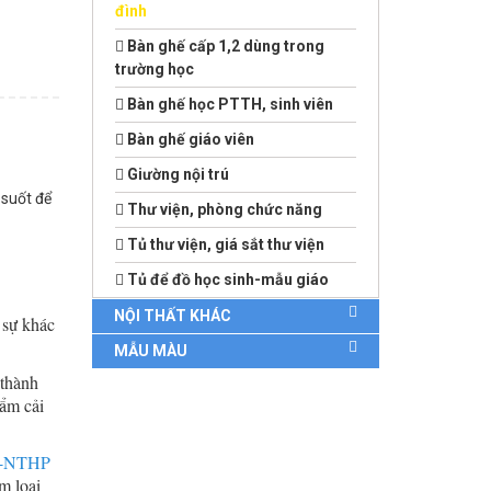
đình
Bàn ghế cấp 1,2 dùng trong
trường học
Bàn ghế học PTTH, sinh viên
Bàn ghế giáo viên
Giường nội trú
 suốt để
Thư viện, phòng chức năng
Tủ thư viện, giá sắt thư viện
Tủ để đồ học sinh-mẫu giáo
NỘI THẤT KHÁC
 sự khác
MẪU MÀU
 thành
ẩm cải
TB-NTHP
m loại