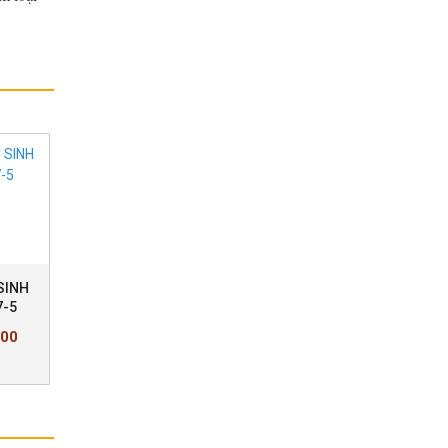
SINH
BỘ BÀN GHẾ HỌC SINH
BỘ BÀN GHẾ HỌC SI
7-5
BHS47-4+GHS47-4
BHS47+GHS47
000
Giá bán:
1.040.000
Giá bán:
1.380.00
VNĐ
VNĐ