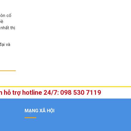
uôn cố
về
nhất thị
ại và
n hỗ trợ hotline 24/7: 098 530 7119
MẠNG XÃ HỘI