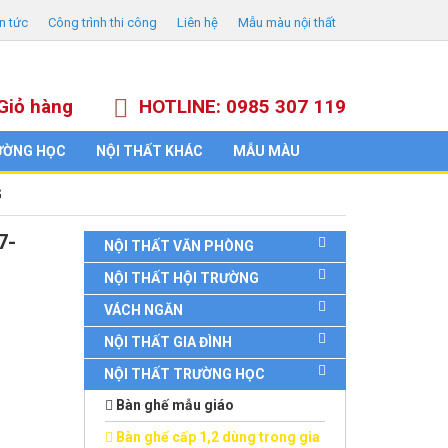
in tức
Công trình thi công
Liên hệ
Mẫu màu nội thất
Giỏ hàng
HOTLINE: 0985 307 119
ƯỜNG HỌC
NỘI THẤT KHÁC
MẪU MÀU
G
7-
NỘI THẤT VĂN PHÒNG
NỘI THẤT HỘI TRƯỜNG
VÁCH NGĂN
NỘI THẤT GIA ĐÌNH
NỘI THẤT TRƯỜNG HỌC
Bàn ghế mẫu giáo
Bàn ghế cấp 1,2 dùng trong gia