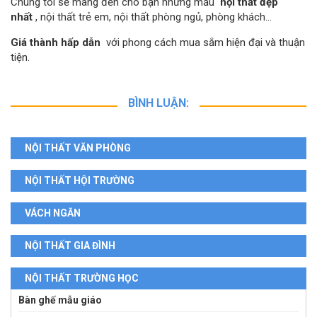
Chúng tôi sẽ mang đến cho bạn những mẫu
nội thất đẹp
nhất
, nội thất trẻ em, nội thất phòng ngủ, phòng khách…
Giá thành hấp dẫn
với phong cách mua sắm hiện đại và thuận
tiện.
BÌNH LUẬN:
NỘI THẤT VĂN PHÒNG
NỘI THẤT HỘI TRƯỜNG
VÁCH NGĂN
NỘI THẤT GIA ĐÌNH
NỘI THẤT TRƯỜNG HỌC
Bàn ghế mẫu giáo