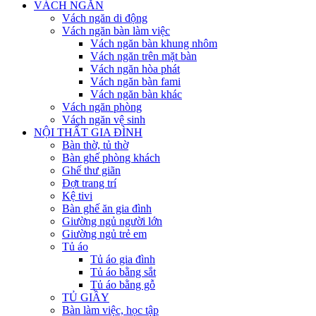
VÁCH NGĂN
Vách ngăn di động
Vách ngăn bàn làm việc
Vách ngăn bàn khung nhôm
Vách ngăn trên mặt bàn
Vách ngăn hòa phát
Vách ngăn bàn fami
Vách ngăn bàn khác
Vách ngăn phòng
Vách ngăn vệ sinh
NỘI THẤT GIA ĐÌNH
Bàn thờ, tủ thờ
Bàn ghế phòng khách
Ghế thư giãn
Đợt trang trí
Kệ tivi
Bàn ghế ăn gia đình
Giường ngủ người lớn
Giường ngủ trẻ em
Tủ áo
Tủ áo gia đình
Tủ áo bằng sắt
Tủ áo bằng gỗ
TỦ GIẦY
Bàn làm việc, học tập