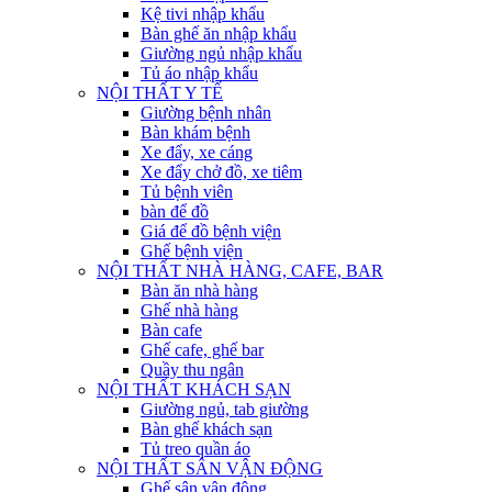
Kệ tivi nhập khẩu
Bàn ghế ăn nhập khẩu
Giường ngủ nhập khẩu
Tủ áo nhập khẩu
NỘI THẤT Y TẾ
Giường bệnh nhân
Bàn khám bệnh
Xe đẩy, xe cáng
Xe đẩy chở đồ, xe tiêm
Tủ bệnh viên
bàn để đồ
Giá để đồ bệnh viện
Ghế bệnh viện
NỘI THẤT NHÀ HÀNG, CAFE, BAR
Bàn ăn nhà hàng
Ghế nhà hàng
Bàn cafe
Ghế cafe, ghế bar
Quầy thu ngân
NỘI THẤT KHÁCH SẠN
Giường ngủ, tab giường
Bàn ghế khách sạn
Tủ treo quần áo
NỘI THẤT SÂN VẬN ĐỘNG
Ghế sân vận động