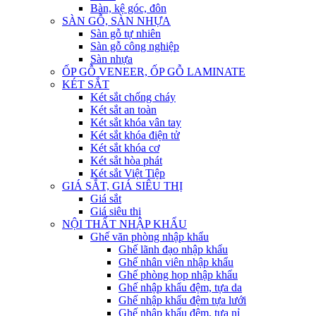
Bàn, kệ góc, đôn
SÀN GỖ, SÀN NHỰA
Sàn gỗ tự nhiên
Sàn gỗ công nghiệp
Sàn nhựa
ỐP GỖ VENEER, ỐP GỖ LAMINATE
KÉT SẮT
Két sắt chống cháy
Két sắt an toàn
Két sắt khóa vân tay
Két sắt khóa điện tử
Két sắt khóa cơ
Két sắt hòa phát
Két sắt Việt Tiệp
GIÁ SẮT, GIÁ SIÊU THỊ
Giá sắt
Giá siêu thị
NỘI THẤT NHẬP KHẨU
Ghế văn phòng nhập khẩu
Ghế lãnh đạo nhập khẩu
Ghế nhân viên nhập khẩu
Ghế phòng họp nhập khẩu
Ghế nhập khẩu đệm, tựa da
Ghế nhập khẩu đệm tựa lưới
Ghế nhập khẩu đệm, tựa nỉ