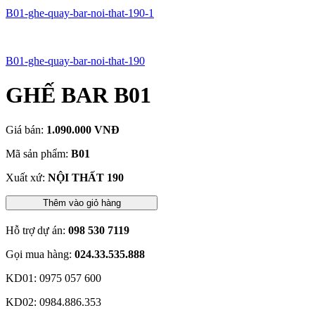
B01-ghe-quay-bar-noi-that-190-1
B01-ghe-quay-bar-noi-that-190
GHẾ BAR B01
Giá bán:
1.090.000 VNĐ
Mã sản phẩm:
B01
Xuất xứ:
NỘI THẤT 190
Thêm vào giỏ hàng
Hỗ trợ dự án:
098 530 7119
Gọi mua hàng:
024.33.535.888
KD01: 0975 057 600
KD02: 0984.886.353