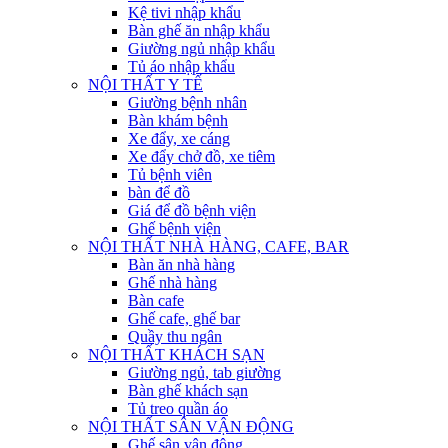
Kệ tivi nhập khẩu
Bàn ghế ăn nhập khẩu
Giường ngủ nhập khẩu
Tủ áo nhập khẩu
NỘI THẤT Y TẾ
Giường bệnh nhân
Bàn khám bệnh
Xe đẩy, xe cáng
Xe đẩy chở đồ, xe tiêm
Tủ bệnh viên
bàn để đồ
Giá để đồ bệnh viện
Ghế bệnh viện
NỘI THẤT NHÀ HÀNG, CAFE, BAR
Bàn ăn nhà hàng
Ghế nhà hàng
Bàn cafe
Ghế cafe, ghế bar
Quầy thu ngân
NỘI THẤT KHÁCH SẠN
Giường ngủ, tab giường
Bàn ghế khách sạn
Tủ treo quần áo
NỘI THẤT SÂN VẬN ĐỘNG
Ghế sân vận động