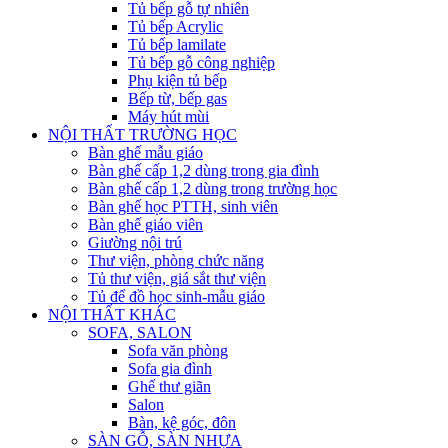
Tủ bếp gỗ tự nhiên
Tủ bếp Acrylic
Tủ bếp lamilate
Tủ bếp gỗ công nghiệp
Phụ kiện tủ bếp
Bếp từ, bếp gas
Máy hút mùi
NỘI THẤT TRƯỜNG HỌC
Bàn ghế mẫu giáo
Bàn ghế cấp 1,2 dùng trong gia đình
Bàn ghế cấp 1,2 dùng trong trường học
Bàn ghế học PTTH, sinh viên
Bàn ghế giáo viên
Giường nội trú
Thư viện, phòng chức năng
Tủ thư viện, giá sắt thư viện
Tủ để đồ học sinh-mẫu giáo
NỘI THẤT KHÁC
SOFA, SALON
Sofa văn phòng
Sofa gia đình
Ghế thư giãn
Salon
Bàn, kệ góc, đôn
SÀN GỖ, SÀN NHỰA