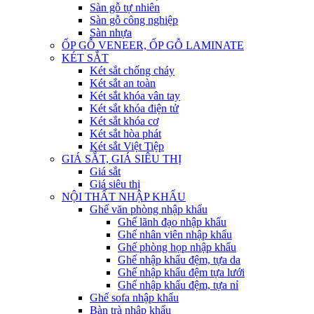
Sàn gỗ tự nhiên
Sàn gỗ công nghiệp
Sàn nhựa
ỐP GỖ VENEER, ỐP GỖ LAMINATE
KÉT SẮT
Két sắt chống cháy
Két sắt an toàn
Két sắt khóa vân tay
Két sắt khóa điện tử
Két sắt khóa cơ
Két sắt hòa phát
Két sắt Việt Tiệp
GIÁ SẮT, GIÁ SIÊU THỊ
Giá sắt
Giá siêu thị
NỘI THẤT NHẬP KHẨU
Ghế văn phòng nhập khẩu
Ghế lãnh đạo nhập khẩu
Ghế nhân viên nhập khẩu
Ghế phòng họp nhập khẩu
Ghế nhập khẩu đệm, tựa da
Ghế nhập khẩu đệm tựa lưới
Ghế nhập khẩu đệm, tựa nỉ
Ghế sofa nhập khẩu
Bàn trà nhập khẩu