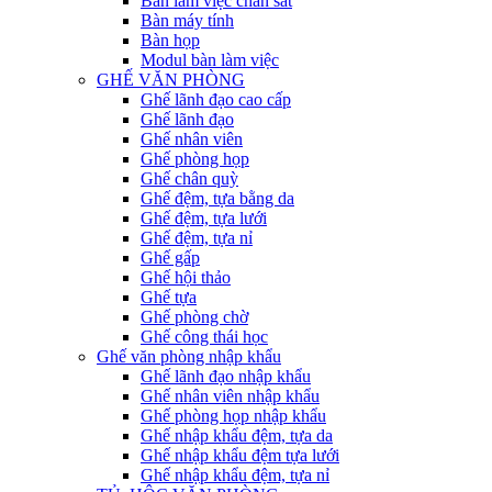
Bàn làm việc chân sắt
Bàn máy tính
Bàn họp
Modul bàn làm việc
GHẾ VĂN PHÒNG
Ghế lãnh đạo cao cấp
Ghế lãnh đạo
Ghế nhân viên
Ghế phòng họp
Ghế chân quỳ
Ghế đệm, tựa bằng da
Ghế đệm, tựa lưới
Ghế đệm, tựa nỉ
Ghế gấp
Ghế hội thảo
Ghế tựa
Ghế phòng chờ
Ghế công thái học
Ghế văn phòng nhập khẩu
Ghế lãnh đạo nhập khẩu
Ghế nhân viên nhập khẩu
Ghế phòng họp nhập khẩu
Ghế nhập khẩu đệm, tựa da
Ghế nhập khẩu đệm tựa lưới
Ghế nhập khẩu đệm, tựa nỉ