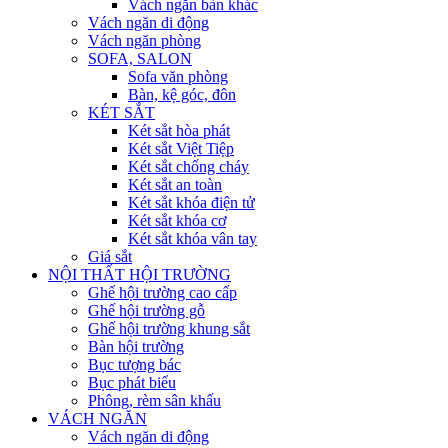
Vách ngăn bàn khác
Vách ngăn di động
Vách ngăn phòng
SOFA, SALON
Sofa văn phòng
Bàn, kệ góc, đôn
KÉT SẮT
Két sắt hòa phát
Két sắt Việt Tiệp
Két sắt chống cháy
Két sắt an toàn
Két sắt khóa điện tử
Két sắt khóa cơ
Két sắt khóa vân tay
Giá sắt
NỘI THẤT HỘI TRƯỜNG
Ghế hội trường cao cấp
Ghế hội trường gỗ
Ghế hội trường khung sắt
Bàn hội trường
Bục tượng bác
Bục phát biểu
Phông, rèm sân khấu
VÁCH NGĂN
Vách ngăn di động