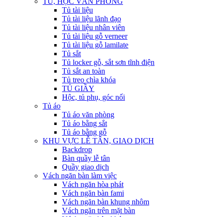
TỦ, HỘC VĂN PHÒNG
Tủ tài liệu
Tủ tài liệu lãnh đạo
Tủ tài liệu nhân viên
Tủ tài liệu gỗ verneer
Tủ tài liệu gỗ lamilate
Tủ sắt
Tủ locker gỗ, sắt sơn tĩnh điện
Tủ sắt an toàn
Tủ treo chìa khóa
TỦ GIẦY
Hộc, tủ phụ, góc nối
Tủ áo
Tủ áo văn phòng
Tủ áo bằng sắt
Tủ áo bằng gỗ
KHU VỰC LỄ TÂN, GIAO DỊCH
Backdrop
Bàn quầy lễ tân
Quầy giao dịch
Vách ngăn bàn làm việc
Vách ngăn hòa phát
Vách ngăn bàn fami
Vách ngăn bàn khung nhôm
Vách ngăn trên mặt bàn