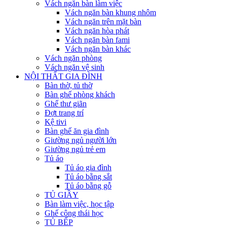
Vách ngăn bàn làm việc
Vách ngăn bàn khung nhôm
Vách ngăn trên mặt bàn
Vách ngăn hòa phát
Vách ngăn bàn fami
Vách ngăn bàn khác
Vách ngăn phòng
Vách ngăn vệ sinh
NỘI THẤT GIA ĐÌNH
Bàn thờ, tủ thờ
Bàn ghế phòng khách
Ghế thư giãn
Đợt trang trí
Kệ tivi
Bàn ghế ăn gia đình
Giường ngủ người lớn
Giường ngủ trẻ em
Tủ áo
Tủ áo gia đình
Tủ áo bằng sắt
Tủ áo bằng gỗ
TỦ GIẦY
Bàn làm việc, học tập
Ghế công thái học
TỦ BẾP