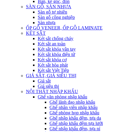
Bàn, kệ góc, đôn
SÀN GỖ, SÀN NHỰA
Sàn gỗ tự nhiên
Sàn gỗ công nghiệp
Sàn nhựa
ỐP GỖ VENEER, ỐP GỖ LAMINATE
KÉT SẮT
Két sắt chống cháy
Két sắt an toàn
Két sắt khóa vân tay
Két sắt khóa điện tử
Két sắt khóa cơ
Két sắt hòa phát
Két sắt Việt Tiệp
GIÁ SẮT, GIÁ SIÊU THỊ
Giá sắt
Giá siêu thị
NỘI THẤT NHẬP KHẨU
Ghế văn phòng nhập khẩu
Ghế lãnh đạo nhập khẩu
Ghế nhân viên nhập khẩu
Ghế phòng họp nhập khẩu
Ghế nhập khẩu đệm, tựa da
Ghế nhập khẩu đệm tựa lưới
Ghế nhập khẩu đệm, tựa nỉ