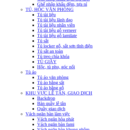
Ghế nhập khẩu đệm, tựa nỉ
TỦ, HỘC VĂN PHÒNG
Tủ tài liệu
Tủ tài liệu lãnh đạo
Tủ tài liệu nhân viên
Tủ tài liệu gỗ verneer
Tủ tài liệu gỗ lamilate
Tủ sắt
Tủ locker gỗ, sắt sơn tĩnh điện
Tủ sắt an toàn
Tủ treo chìa khóa
TỦ GIẦY
Hộc, tủ phụ, góc nối
Tủ áo
Tủ áo văn phòng
Tủ áo bằng sắt
Tủ áo bằng gỗ
KHU VỰC LỄ TÂN, GIAO DỊCH
Backdrop
Bàn quầy lễ tân
Quầy giao dịch
Vách ngăn bàn làm việc
Vách ngăn hòa phát
Vách ngăn bàn fami
Vách ngăn bàn khung nhôm