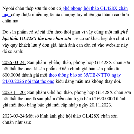
Ngoài chân thép sơn thì còn có
ghế phòng hội thảo GL428X chân
mạ
cũng được nhiều người ưa chuộng tuy nhiên giá thành cao hơn
chân mạ
Do sản phẩm có sự cải tiến theo thời gian vì vậy cùng một mã
ghế
hội thảo GL428X the one chân sơn
sẽ có sự khác biệt đôi chút vì
vậy quý khách lưu ý đơn giá, hình ảnh cần căn cứ vào website này
để so sánh:
2026-03-24:
Sản phầm ghếhội thảo, phòng họp GL428X chân sơn
nội thất the one là sản phẩm Điều chỉnh giá bán sản phẩm từ
600.000đ thành giá mới
theo thông báo số 35/TB-NTTO ngày
24.03.2026 nội thất the one
kiểu dáng mẫu mã không thay đổi.
2023-11-20:
Sản phẩm Ghế hội thảo, phòng họp GL428X chân sơn
nội thất the one là sản phẩm điều chỉnh giá bán từ 690.000đ thành
giá mới theo bảng báo giá mới cập nhập ngày 20.11.2023.
2023-03-24:
Một số hình ảnh ghế hội thảo GL428X chân sơn
chuẩn như sau: