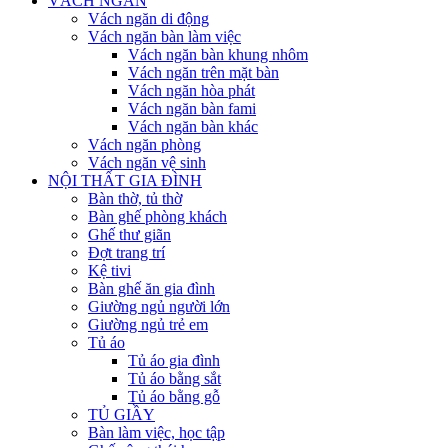
VÁCH NGĂN
Vách ngăn di động
Vách ngăn bàn làm việc
Vách ngăn bàn khung nhôm
Vách ngăn trên mặt bàn
Vách ngăn hòa phát
Vách ngăn bàn fami
Vách ngăn bàn khác
Vách ngăn phòng
Vách ngăn vệ sinh
NỘI THẤT GIA ĐÌNH
Bàn thờ, tủ thờ
Bàn ghế phòng khách
Ghế thư giãn
Đợt trang trí
Kệ tivi
Bàn ghế ăn gia đình
Giường ngủ người lớn
Giường ngủ trẻ em
Tủ áo
Tủ áo gia đình
Tủ áo bằng sắt
Tủ áo bằng gỗ
TỦ GIẦY
Bàn làm việc, học tập