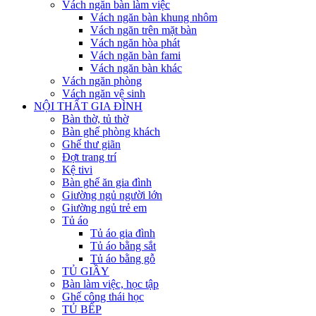
Vách ngăn bàn làm việc
Vách ngăn bàn khung nhôm
Vách ngăn trên mặt bàn
Vách ngăn hòa phát
Vách ngăn bàn fami
Vách ngăn bàn khác
Vách ngăn phòng
Vách ngăn vệ sinh
NỘI THẤT GIA ĐÌNH
Bàn thờ, tủ thờ
Bàn ghế phòng khách
Ghế thư giãn
Đợt trang trí
Kệ tivi
Bàn ghế ăn gia đình
Giường ngủ người lớn
Giường ngủ trẻ em
Tủ áo
Tủ áo gia đình
Tủ áo bằng sắt
Tủ áo bằng gỗ
TỦ GIẦY
Bàn làm việc, học tập
Ghế công thái học
TỦ BẾP