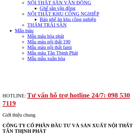
NỘI THẤT SÂN VẬN ĐỘNG
Ghế sân vận động
NỘI THẤT KHU CÔNG NGHIỆP
Bàn ghế ăn khu công nghiệp
THẢM TRẢI SÀN
Mẫu màu
Mẫu màu hòa phát
Mẫu màu nội thất 190
Mẫu màu nội thất fami
Mẫu màu Tân Thịnh Phát
Mẫu mầu xuân hòa
Tư vấn hỗ trợ hotline 24/7: 098 530
HOTLINE:
7119
Giới thiệu chung
CÔNG TY CỔ PHẦN ĐẦU TƯ VÀ SẢN XUẤT NỘI THẤT
TÂN THỊNH PHÁT