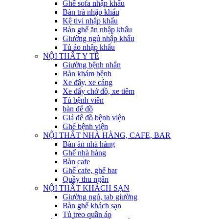
Ghế sofa nhập khẩu
Bàn trà nhập khẩu
Kệ tivi nhập khẩu
Bàn ghế ăn nhập khẩu
Giường ngủ nhập khẩu
Tủ áo nhập khẩu
NỘI THẤT Y TẾ
Giường bệnh nhân
Bàn khám bệnh
Xe đẩy, xe cáng
Xe đẩy chở đồ, xe tiêm
Tủ bệnh viên
bàn để đồ
Giá để đồ bệnh viện
Ghế bệnh viện
NỘI THẤT NHÀ HÀNG, CAFE, BAR
Bàn ăn nhà hàng
Ghế nhà hàng
Bàn cafe
Ghế cafe, ghế bar
Quầy thu ngân
NỘI THẤT KHÁCH SẠN
Giường ngủ, tab giường
Bàn ghế khách sạn
Tủ treo quần áo