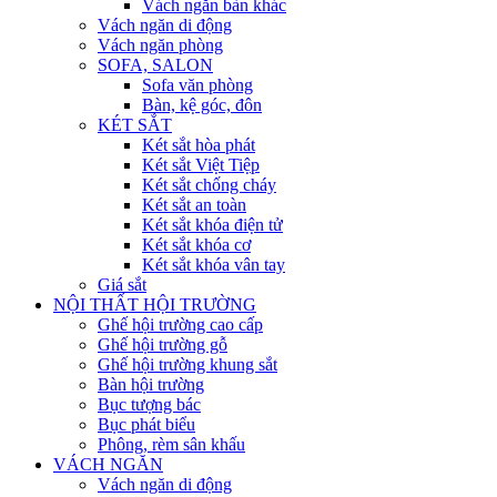
Vách ngăn bàn khác
Vách ngăn di động
Vách ngăn phòng
SOFA, SALON
Sofa văn phòng
Bàn, kệ góc, đôn
KÉT SẮT
Két sắt hòa phát
Két sắt Việt Tiệp
Két sắt chống cháy
Két sắt an toàn
Két sắt khóa điện tử
Két sắt khóa cơ
Két sắt khóa vân tay
Giá sắt
NỘI THẤT HỘI TRƯỜNG
Ghế hội trường cao cấp
Ghế hội trường gỗ
Ghế hội trường khung sắt
Bàn hội trường
Bục tượng bác
Bục phát biểu
Phông, rèm sân khấu
VÁCH NGĂN
Vách ngăn di động