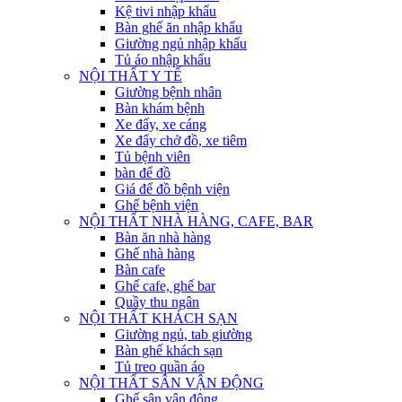
Kệ tivi nhập khẩu
Bàn ghế ăn nhập khẩu
Giường ngủ nhập khẩu
Tủ áo nhập khẩu
NỘI THẤT Y TẾ
Giường bệnh nhân
Bàn khám bệnh
Xe đẩy, xe cáng
Xe đẩy chở đồ, xe tiêm
Tủ bệnh viên
bàn để đồ
Giá để đồ bệnh viện
Ghế bệnh viện
NỘI THẤT NHÀ HÀNG, CAFE, BAR
Bàn ăn nhà hàng
Ghế nhà hàng
Bàn cafe
Ghế cafe, ghế bar
Quầy thu ngân
NỘI THẤT KHÁCH SẠN
Giường ngủ, tab giường
Bàn ghế khách sạn
Tủ treo quần áo
NỘI THẤT SÂN VẬN ĐỘNG
Ghế sân vận động