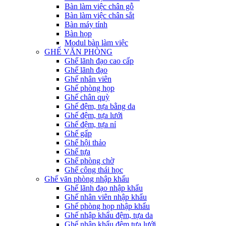
Bàn làm việc chân gỗ
Bàn làm việc chân sắt
Bàn máy tính
Bàn họp
Modul bàn làm việc
GHẾ VĂN PHÒNG
Ghế lãnh đạo cao cấp
Ghế lãnh đạo
Ghế nhân viên
Ghế phòng họp
Ghế chân quỳ
Ghế đệm, tựa bằng da
Ghế đệm, tựa lưới
Ghế đệm, tựa nỉ
Ghế gấp
Ghế hội thảo
Ghế tựa
Ghế phòng chờ
Ghế công thái học
Ghế văn phòng nhập khẩu
Ghế lãnh đạo nhập khẩu
Ghế nhân viên nhập khẩu
Ghế phòng họp nhập khẩu
Ghế nhập khẩu đệm, tựa da
Ghế nhập khẩu đệm tựa lưới