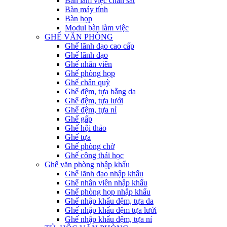
Bàn làm việc chân sắt
Bàn máy tính
Bàn họp
Modul bàn làm việc
GHẾ VĂN PHÒNG
Ghế lãnh đạo cao cấp
Ghế lãnh đạo
Ghế nhân viên
Ghế phòng họp
Ghế chân quỳ
Ghế đệm, tựa bằng da
Ghế đệm, tựa lưới
Ghế đệm, tựa nỉ
Ghế gấp
Ghế hội thảo
Ghế tựa
Ghế phòng chờ
Ghế công thái học
Ghế văn phòng nhập khẩu
Ghế lãnh đạo nhập khẩu
Ghế nhân viên nhập khẩu
Ghế phòng họp nhập khẩu
Ghế nhập khẩu đệm, tựa da
Ghế nhập khẩu đệm tựa lưới
Ghế nhập khẩu đệm, tựa nỉ