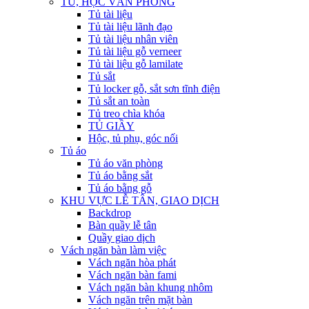
TỦ, HỘC VĂN PHÒNG
Tủ tài liệu
Tủ tài liệu lãnh đạo
Tủ tài liệu nhân viên
Tủ tài liệu gỗ verneer
Tủ tài liệu gỗ lamilate
Tủ sắt
Tủ locker gỗ, sắt sơn tĩnh điện
Tủ sắt an toàn
Tủ treo chìa khóa
TỦ GIẦY
Hộc, tủ phụ, góc nối
Tủ áo
Tủ áo văn phòng
Tủ áo bằng sắt
Tủ áo bằng gỗ
KHU VỰC LỄ TÂN, GIAO DỊCH
Backdrop
Bàn quầy lễ tân
Quầy giao dịch
Vách ngăn bàn làm việc
Vách ngăn hòa phát
Vách ngăn bàn fami
Vách ngăn bàn khung nhôm
Vách ngăn trên mặt bàn