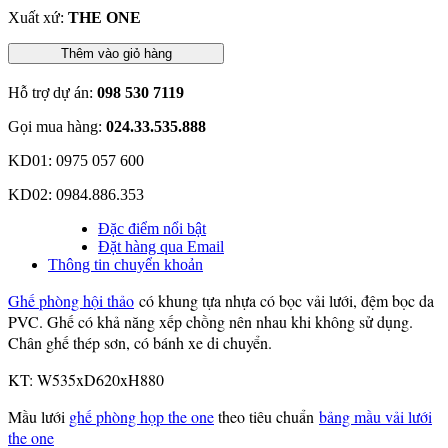
Xuất xứ:
THE ONE
Thêm vào giỏ hàng
Hỗ trợ dự án:
098 530 7119
Gọi mua hàng:
024.33.535.888
KD01: 0975 057 600
KD02: 0984.886.353
Đặc điểm nổi bật
Đặt hàng qua Email
Thông tin chuyển khoản
Ghế phòng hội thảo
có khung tựa nhựa có bọc vải lưới, đệm bọc da
PVC. Ghế có khả năng xếp chồng nên nhau khi không sử dụng.
Chân ghế thép sơn, có bánh xe di chuyển.
KT: W535xD620xH880
Mầu lưới
ghế phòng họp the one
theo tiêu chuẩn
bảng mầu vải lưới
the one