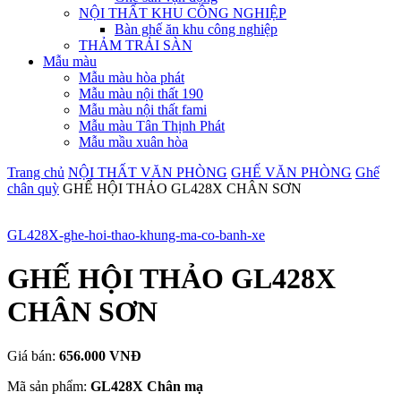
NỘI THẤT KHU CÔNG NGHIỆP
Bàn ghế ăn khu công nghiệp
THẢM TRẢI SÀN
Mẫu màu
Mẫu màu hòa phát
Mẫu màu nội thất 190
Mẫu màu nội thất fami
Mẫu màu Tân Thịnh Phát
Mẫu mầu xuân hòa
Trang chủ
NỘI THẤT VĂN PHÒNG
GHẾ VĂN PHÒNG
Ghế
chân quỳ
GHẾ HỘI THẢO GL428X CHÂN SƠN
GL428X-ghe-hoi-thao-khung-ma-co-banh-xe
GHẾ HỘI THẢO GL428X
CHÂN SƠN
Giá bán:
656.000 VNĐ
Mã sản phẩm:
GL428X Chân mạ