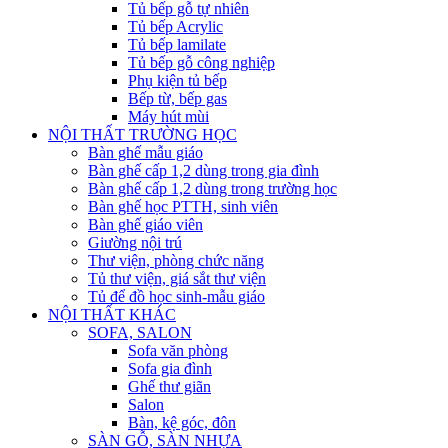
Tủ bếp gỗ tự nhiên
Tủ bếp Acrylic
Tủ bếp lamilate
Tủ bếp gỗ công nghiệp
Phụ kiện tủ bếp
Bếp từ, bếp gas
Máy hút mùi
NỘI THẤT TRƯỜNG HỌC
Bàn ghế mẫu giáo
Bàn ghế cấp 1,2 dùng trong gia đình
Bàn ghế cấp 1,2 dùng trong trường học
Bàn ghế học PTTH, sinh viên
Bàn ghế giáo viên
Giường nội trú
Thư viện, phòng chức năng
Tủ thư viện, giá sắt thư viện
Tủ để đồ học sinh-mẫu giáo
NỘI THẤT KHÁC
SOFA, SALON
Sofa văn phòng
Sofa gia đình
Ghế thư giãn
Salon
Bàn, kệ góc, đôn
SÀN GỖ, SÀN NHỰA