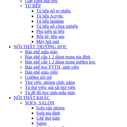
Ghế công thái học
TỦ BẾP
Tủ bếp gỗ tự nhiên
Tủ bếp Acrylic
Tủ bếp lamilate
Tủ bếp gỗ công nghiệp
Phụ kiện tủ bếp
Bếp từ, bếp gas
Máy hút mùi
NỘI THẤT TRƯỜNG HỌC
Bàn ghế mẫu giáo
Bàn ghế cấp 1,2 dùng trong gia đình
Bàn ghế cấp 1,2 dùng trong trường học
Bàn ghế học PTTH, sinh viên
Bàn ghế giáo viên
Giường nội trú
Thư viện, phòng chức năng
Tủ thư viện, giá sắt thư viện
Tủ để đồ học sinh-mẫu giáo
NỘI THẤT KHÁC
SOFA, SALON
Sofa văn phòng
Sofa gia đình
Ghế thư giãn
Salon