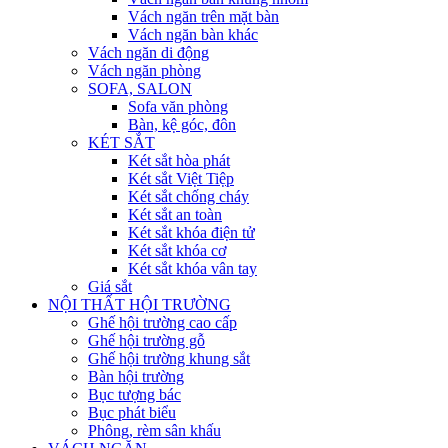
Vách ngăn trên mặt bàn
Vách ngăn bàn khác
Vách ngăn di động
Vách ngăn phòng
SOFA, SALON
Sofa văn phòng
Bàn, kệ góc, đôn
KÉT SẮT
Két sắt hòa phát
Két sắt Việt Tiệp
Két sắt chống cháy
Két sắt an toàn
Két sắt khóa điện tử
Két sắt khóa cơ
Két sắt khóa vân tay
Giá sắt
NỘI THẤT HỘI TRƯỜNG
Ghế hội trường cao cấp
Ghế hội trường gỗ
Ghế hội trường khung sắt
Bàn hội trường
Bục tượng bác
Bục phát biểu
Phông, rèm sân khấu