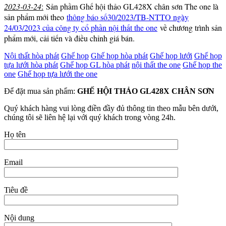
2023-03-24
:
Sản phầm Ghế hội thảo GL428X chân sơn The one là
sản phẩm mới theo
thông báo số30/2023/TB-NTTO ngày
24/03/2023 của công ty cổ phần nội thất the one
về chương trình sản
phẩm mới, cải tiến và điều chỉnh giá bán.
Nội thất hòa phát
Ghế họp
Ghế họp hòa phát
Ghế họp lưới
Ghế họp
tựa lưới hòa phát
Ghế họp GL hòa phát
nội thất the one
Ghế họp the
one
Ghế họp tựa lưới the one
Để đặt mua sản phẩm:
GHẾ HỘI THẢO GL428X CHÂN SƠN
Quý khách hàng vui lòng điền đầy đủ thông tin theo mẫu bên dưới,
chúng tôi sẽ liên hệ lại với quý khách trong vòng 24h.
Họ tên
Email
Tiêu đề
Nội dung