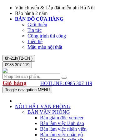
Vận chuyển & Lắp đặt miễn phí Hà Nội
Bảo hành 2 năm
BẢN ĐỒ CỬA HÀNG
Giới thiệu
Tin tức
Công trình thi công
Liên hệ
Mẫu màu nội thất
8h-21h(T2-CN )
0985 307 119
Giỏ hàng
HOTLINE: 0985 307 119
Toggle navigation
MENU
NỘI THẤT VĂN PHÒNG
BÀN VĂN PHÒNG
Bàn giám đốc verneer
Bàn làm việc lãnh đạo
Bàn làm việc nhân viên
Bàn làm việc chân gỗ