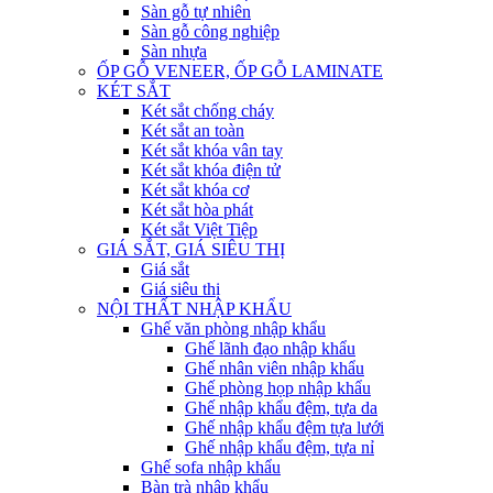
Sàn gỗ tự nhiên
Sàn gỗ công nghiệp
Sàn nhựa
ỐP GỖ VENEER, ỐP GỖ LAMINATE
KÉT SẮT
Két sắt chống cháy
Két sắt an toàn
Két sắt khóa vân tay
Két sắt khóa điện tử
Két sắt khóa cơ
Két sắt hòa phát
Két sắt Việt Tiệp
GIÁ SẮT, GIÁ SIÊU THỊ
Giá sắt
Giá siêu thị
NỘI THẤT NHẬP KHẨU
Ghế văn phòng nhập khẩu
Ghế lãnh đạo nhập khẩu
Ghế nhân viên nhập khẩu
Ghế phòng họp nhập khẩu
Ghế nhập khẩu đệm, tựa da
Ghế nhập khẩu đệm tựa lưới
Ghế nhập khẩu đệm, tựa nỉ
Ghế sofa nhập khẩu
Bàn trà nhập khẩu