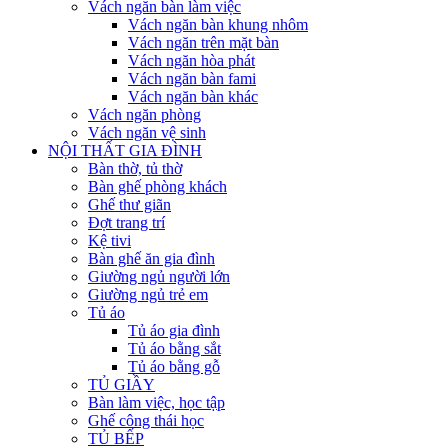
Vách ngăn bàn làm việc
Vách ngăn bàn khung nhôm
Vách ngăn trên mặt bàn
Vách ngăn hòa phát
Vách ngăn bàn fami
Vách ngăn bàn khác
Vách ngăn phòng
Vách ngăn vệ sinh
NỘI THẤT GIA ĐÌNH
Bàn thờ, tủ thờ
Bàn ghế phòng khách
Ghế thư giãn
Đợt trang trí
Kệ tivi
Bàn ghế ăn gia đình
Giường ngủ người lớn
Giường ngủ trẻ em
Tủ áo
Tủ áo gia đình
Tủ áo bằng sắt
Tủ áo bằng gỗ
TỦ GIẦY
Bàn làm việc, học tập
Ghế công thái học
TỦ BẾP