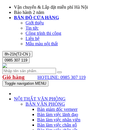
Vận chuyển & Lắp đặt miễn phí Hà Nội
Bảo hành 2 năm
BẢN ĐỒ CỬA HÀNG
Giới thiệu
Tin tức
Công trình thi công
Liên hệ
Mẫu màu nội thất
8h-21h(T2-CN )
0985 307 119
Giỏ hàng
HOTLINE: 0985 307 119
Toggle navigation
MENU
NỘI THẤT VĂN PHÒNG
BÀN VĂN PHÒNG
Bàn giám đốc verneer
Bàn làm việc lãnh đạo
Bàn làm việc nhân viên
Bàn làm việc chân gỗ