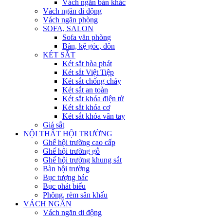
Vách ngăn bàn khác
Vách ngăn di động
Vách ngăn phòng
SOFA, SALON
Sofa văn phòng
Bàn, kệ góc, đôn
KÉT SẮT
Két sắt hòa phát
Két sắt Việt Tiệp
Két sắt chống cháy
Két sắt an toàn
Két sắt khóa điện tử
Két sắt khóa cơ
Két sắt khóa vân tay
Giá sắt
NỘI THẤT HỘI TRƯỜNG
Ghế hội trường cao cấp
Ghế hội trường gỗ
Ghế hội trường khung sắt
Bàn hội trường
Bục tượng bác
Bục phát biểu
Phông, rèm sân khấu
VÁCH NGĂN
Vách ngăn di động