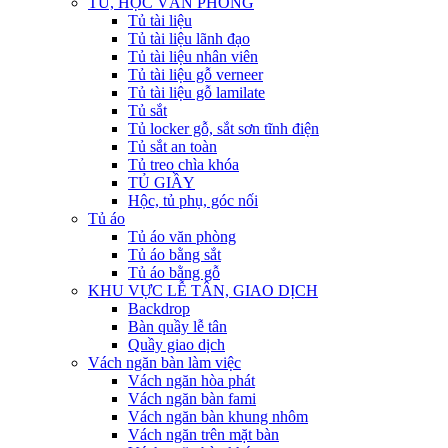
TỦ, HỘC VĂN PHÒNG
Tủ tài liệu
Tủ tài liệu lãnh đạo
Tủ tài liệu nhân viên
Tủ tài liệu gỗ verneer
Tủ tài liệu gỗ lamilate
Tủ sắt
Tủ locker gỗ, sắt sơn tĩnh điện
Tủ sắt an toàn
Tủ treo chìa khóa
TỦ GIẦY
Hộc, tủ phụ, góc nối
Tủ áo
Tủ áo văn phòng
Tủ áo bằng sắt
Tủ áo bằng gỗ
KHU VỰC LỄ TÂN, GIAO DỊCH
Backdrop
Bàn quầy lễ tân
Quầy giao dịch
Vách ngăn bàn làm việc
Vách ngăn hòa phát
Vách ngăn bàn fami
Vách ngăn bàn khung nhôm
Vách ngăn trên mặt bàn