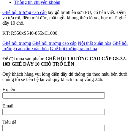
Thông tin chuyển khoản
Ghế hội trường cao cấp
tay gỗ tự nhiên sơn PU, có bàn viết. Đệm
và tựa rời, đệm mút đúc, mặt ngồi khung thép lò xo, bọc nỉ T, ghế
dãy 10 chỗ.
KT: R550xS540-855xC1000
Ghế hội trường
Ghế hội trường cao cấp
Nội thất xuân hòa
Ghế hội
trường cao cấp xuân hòa
Ghế hội trường xuân hòa
Để đặt mua sản phẩm:
GHẾ HỘI TRƯỜNG CAO CẤP GS-32-
10B GHẾ DÃY 10 CHỖ TRỞ LÊN
Quý khách hàng vui lòng điền đầy đủ thông tin theo mẫu bên dưới,
chúng tôi sẽ liên hệ lại với quý khách trong vòng 24h.
Họ tên
Email
Tiêu đề