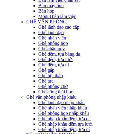
Bàn làm việc chân sắt
Bàn máy tính
Bàn họp
Modul bàn làm việc
GHẾ VĂN PHÒNG
Ghế lãnh đạo cao cấp
Ghế lãnh đạo
Ghế nhân viên
Ghế phòng họp
Ghế chân quỳ
Ghế đệm, tựa bằng da
Ghế đệm, tựa lưới
Ghế đệm, tựa nỉ
Ghế gấp
Ghế hội thảo
Ghế tựa
Ghế phòng chờ
Ghế công thái học
Ghế văn phòng nhập khẩu
Ghế lãnh đạo nhập khẩu
Ghế nhân viên nhập khẩu
Ghế phòng họp nhập khẩu
Ghế nhập khẩu đệm, tựa da
Ghế nhập khẩu đệm tựa lưới
Ghế nhập khẩu đệm, tựa nỉ