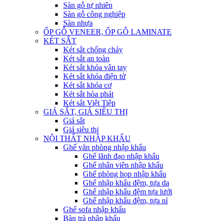
Sàn gỗ tự nhiên
Sàn gỗ công nghiệp
Sàn nhựa
ỐP GỖ VENEER, ỐP GỖ LAMINATE
KÉT SẮT
Két sắt chống cháy
Két sắt an toàn
Két sắt khóa vân tay
Két sắt khóa điện tử
Két sắt khóa cơ
Két sắt hòa phát
Két sắt Việt Tiệp
GIÁ SẮT, GIÁ SIÊU THỊ
Giá sắt
Giá siêu thị
NỘI THẤT NHẬP KHẨU
Ghế văn phòng nhập khẩu
Ghế lãnh đạo nhập khẩu
Ghế nhân viên nhập khẩu
Ghế phòng họp nhập khẩu
Ghế nhập khẩu đệm, tựa da
Ghế nhập khẩu đệm tựa lưới
Ghế nhập khẩu đệm, tựa nỉ
Ghế sofa nhập khẩu
Bàn trà nhập khẩu