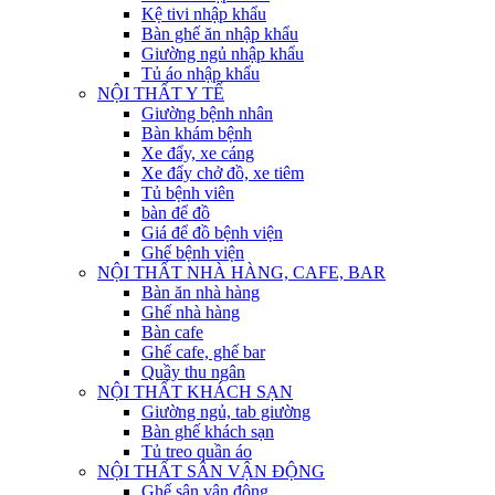
Kệ tivi nhập khẩu
Bàn ghế ăn nhập khẩu
Giường ngủ nhập khẩu
Tủ áo nhập khẩu
NỘI THẤT Y TẾ
Giường bệnh nhân
Bàn khám bệnh
Xe đẩy, xe cáng
Xe đẩy chở đồ, xe tiêm
Tủ bệnh viên
bàn để đồ
Giá để đồ bệnh viện
Ghế bệnh viện
NỘI THẤT NHÀ HÀNG, CAFE, BAR
Bàn ăn nhà hàng
Ghế nhà hàng
Bàn cafe
Ghế cafe, ghế bar
Quầy thu ngân
NỘI THẤT KHÁCH SẠN
Giường ngủ, tab giường
Bàn ghế khách sạn
Tủ treo quần áo
NỘI THẤT SÂN VẬN ĐỘNG
Ghế sân vận động