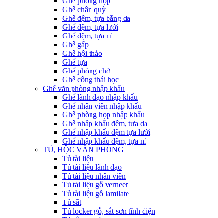
Ghế phòng họp
Ghế chân quỳ
Ghế đệm, tựa bằng da
Ghế đệm, tựa lưới
Ghế đệm, tựa nỉ
Ghế gấp
Ghế hội thảo
Ghế tựa
Ghế phòng chờ
Ghế công thái học
Ghế văn phòng nhập khẩu
Ghế lãnh đạo nhập khẩu
Ghế nhân viên nhập khẩu
Ghế phòng họp nhập khẩu
Ghế nhập khẩu đệm, tựa da
Ghế nhập khẩu đệm tựa lưới
Ghế nhập khẩu đệm, tựa nỉ
TỦ, HỘC VĂN PHÒNG
Tủ tài liệu
Tủ tài liệu lãnh đạo
Tủ tài liệu nhân viên
Tủ tài liệu gỗ verneer
Tủ tài liệu gỗ lamilate
Tủ sắt
Tủ locker gỗ, sắt sơn tĩnh điện