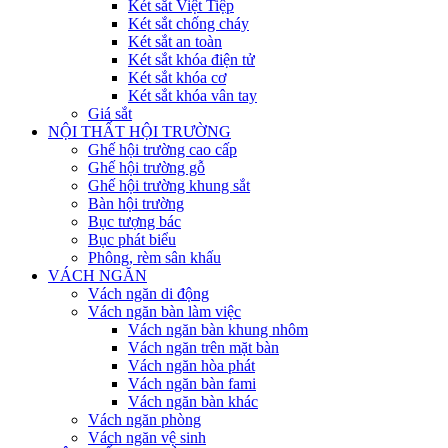
Két sắt Việt Tiệp
Két sắt chống cháy
Két sắt an toàn
Két sắt khóa điện tử
Két sắt khóa cơ
Két sắt khóa vân tay
Giá sắt
NỘI THẤT HỘI TRƯỜNG
Ghế hội trường cao cấp
Ghế hội trường gỗ
Ghế hội trường khung sắt
Bàn hội trường
Bục tượng bác
Bục phát biểu
Phông, rèm sân khấu
VÁCH NGĂN
Vách ngăn di động
Vách ngăn bàn làm việc
Vách ngăn bàn khung nhôm
Vách ngăn trên mặt bàn
Vách ngăn hòa phát
Vách ngăn bàn fami
Vách ngăn bàn khác
Vách ngăn phòng
Vách ngăn vệ sinh