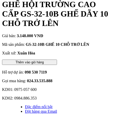
GHẾ HỘI TRƯỜNG CAO
CẤP GS-32-10B GHẾ DÃY 10
CHỖ TRỞ LÊN
Giá bán:
3.148.000 VNĐ
Mã sản phẩm:
GS-32-10B GHẾ 10 CHỖ TRỞ LÊN
Xuất xứ:
Xuân Hòa
Thêm vào giỏ hàng
Hỗ trợ dự án:
098 530 7119
Gọi mua hàng:
024.33.535.888
KD01: 0975 057 600
KD02: 0984.886.353
Đặc điểm nổi bật
Đặt hàng qua Email