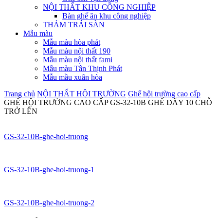
NỘI THẤT KHU CÔNG NGHIỆP
Bàn ghế ăn khu công nghiệp
THẢM TRẢI SÀN
Mẫu màu
Mẫu màu hòa phát
Mẫu màu nội thất 190
Mẫu màu nội thất fami
Mẫu màu Tân Thịnh Phát
Mẫu mầu xuân hòa
Trang chủ
NỘI THẤT HỘI TRƯỜNG
Ghế hội trường cao cấp
GHẾ HỘI TRƯỜNG CAO CẤP GS-32-10B GHẾ DÃY 10 CHỖ
TRỞ LÊN
GS-32-10B-ghe-hoi-truong
GS-32-10B-ghe-hoi-truong-1
GS-32-10B-ghe-hoi-truong-2