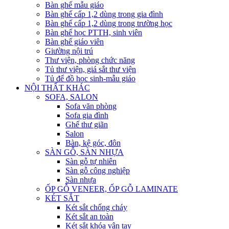
Bàn ghế mẫu giáo
Bàn ghế cấp 1,2 dùng trong gia đình
Bàn ghế cấp 1,2 dùng trong trường học
Bàn ghế học PTTH, sinh viên
Bàn ghế giáo viên
Giường nội trú
Thư viện, phòng chức năng
Tủ thư viện, giá sắt thư viện
Tủ để đồ học sinh-mẫu giáo
NỘI THẤT KHÁC
SOFA, SALON
Sofa văn phòng
Sofa gia đình
Ghế thư giãn
Salon
Bàn, kệ góc, đôn
SÀN GỖ, SÀN NHỰA
Sàn gỗ tự nhiên
Sàn gỗ công nghiệp
Sàn nhựa
ỐP GỖ VENEER, ỐP GỖ LAMINATE
KÉT SẮT
Két sắt chống cháy
Két sắt an toàn
Két sắt khóa vân tay