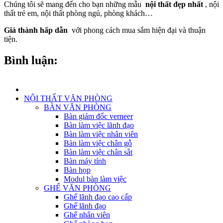
Chúng tôi sẽ mang đến cho bạn những mẫu
nội thất đẹp nhất
, nội
thất trẻ em, nội thất phòng ngủ, phòng khách…
Giá thành hấp dẫn
với phong cách mua sắm hiện đại và thuận
tiện.
Bình luận:
NỘI THẤT VĂN PHÒNG
BÀN VĂN PHÒNG
Bàn giám đốc verneer
Bàn làm việc lãnh đạo
Bàn làm việc nhân viên
Bàn làm việc chân gỗ
Bàn làm việc chân sắt
Bàn máy tính
Bàn họp
Modul bàn làm việc
GHẾ VĂN PHÒNG
Ghế lãnh đạo cao cấp
Ghế lãnh đạo
Ghế nhân viên