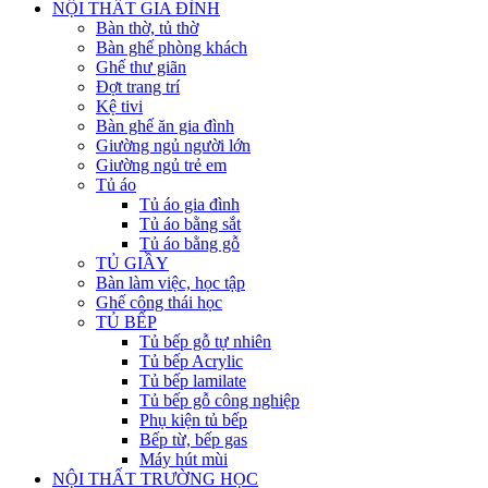
NỘI THẤT GIA ĐÌNH
Bàn thờ, tủ thờ
Bàn ghế phòng khách
Ghế thư giãn
Đợt trang trí
Kệ tivi
Bàn ghế ăn gia đình
Giường ngủ người lớn
Giường ngủ trẻ em
Tủ áo
Tủ áo gia đình
Tủ áo bằng sắt
Tủ áo bằng gỗ
TỦ GIẦY
Bàn làm việc, học tập
Ghế công thái học
TỦ BẾP
Tủ bếp gỗ tự nhiên
Tủ bếp Acrylic
Tủ bếp lamilate
Tủ bếp gỗ công nghiệp
Phụ kiện tủ bếp
Bếp từ, bếp gas
Máy hút mùi
NỘI THẤT TRƯỜNG HỌC