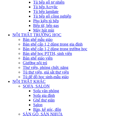
Tủ bếp gỗ tự nhiên
Tủ bếp Acrylic
Tủ bếp lamilate
Tủ bếp gỗ công nghiệp
Phụ kiện tủ bếp
Bếp từ, bếp gas
Máy hút mùi
NỘI THẤT TRƯỜNG HỌC
Bàn ghế mẫu giáo
Bàn ghế cấp 1,2 dùng trong gia đình
Bàn ghế cấp 1,2 dùng trong trường học
Bàn ghế học PTTH, sinh viên
Bàn ghế giáo viên
Giường nội trú
Thư viện, phòng chức năng
Tủ thư viện, giá sắt thư viện
Tủ để đồ học sinh-mẫu giáo
NỘI THẤT KHÁC
SOFA, SALON
Sofa văn phòng
Sofa gia đình
Ghế thư giãn
Salon
Bàn, kệ góc, đôn
SÀN GỖ, SÀN NHỰA