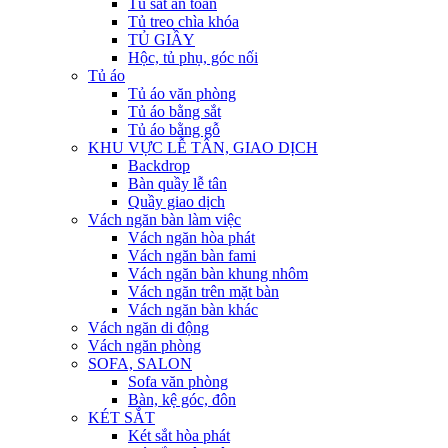
Tủ sắt an toàn
Tủ treo chìa khóa
TỦ GIẦY
Hộc, tủ phụ, góc nối
Tủ áo
Tủ áo văn phòng
Tủ áo bằng sắt
Tủ áo bằng gỗ
KHU VỰC LỄ TÂN, GIAO DỊCH
Backdrop
Bàn quầy lễ tân
Quầy giao dịch
Vách ngăn bàn làm việc
Vách ngăn hòa phát
Vách ngăn bàn fami
Vách ngăn bàn khung nhôm
Vách ngăn trên mặt bàn
Vách ngăn bàn khác
Vách ngăn di động
Vách ngăn phòng
SOFA, SALON
Sofa văn phòng
Bàn, kệ góc, đôn
KÉT SẮT
Két sắt hòa phát