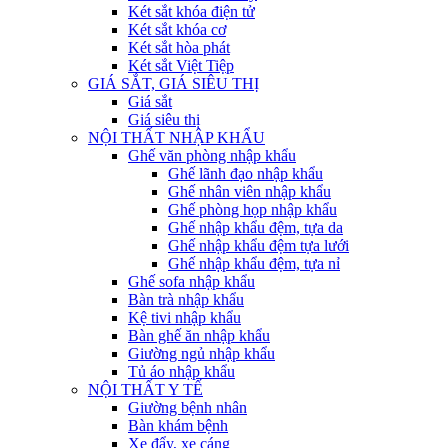
Két sắt khóa điện tử
Két sắt khóa cơ
Két sắt hòa phát
Két sắt Việt Tiệp
GIÁ SẮT, GIÁ SIÊU THỊ
Giá sắt
Giá siêu thị
NỘI THẤT NHẬP KHẨU
Ghế văn phòng nhập khẩu
Ghế lãnh đạo nhập khẩu
Ghế nhân viên nhập khẩu
Ghế phòng họp nhập khẩu
Ghế nhập khẩu đệm, tựa da
Ghế nhập khẩu đệm tựa lưới
Ghế nhập khẩu đệm, tựa nỉ
Ghế sofa nhập khẩu
Bàn trà nhập khẩu
Kệ tivi nhập khẩu
Bàn ghế ăn nhập khẩu
Giường ngủ nhập khẩu
Tủ áo nhập khẩu
NỘI THẤT Y TẾ
Giường bệnh nhân
Bàn khám bệnh
Xe đẩy, xe cáng