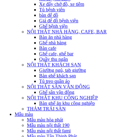
Xe đẩy chở đồ, xe tiêm
Tủ bệnh viên
bàn để đồ
Giá để đồ bệnh viện
Ghế bệnh viện
NỘI THẤT NHÀ HÀNG, CAFE, BAR
Bàn ăn nhà hàng
Ghế nhà hàng
Bàn cafe
Ghế cafe, ghế bar
Quầy thu ngân
NỘI THẤT KHÁCH SẠN
Giường ngủ, tab giường
Bàn ghế khách sạn
Tủ treo quần áo
NỘI THẤT SÂN VẬN ĐỘNG
Ghế sân vận động
NỘI THẤT KHU CÔNG NGHIỆP
Bàn ghế ăn khu công nghiệp
THẢM TRẢI SÀN
Mẫu màu
Mẫu màu hòa phát
Mẫu màu nội thất 190
Mẫu màu nội thất fami
Mẫu màu Tân Thịnh Phát