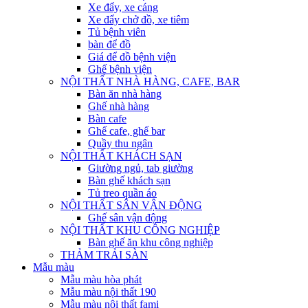
Xe đẩy, xe cáng
Xe đẩy chở đồ, xe tiêm
Tủ bệnh viên
bàn để đồ
Giá để đồ bệnh viện
Ghế bệnh viện
NỘI THẤT NHÀ HÀNG, CAFE, BAR
Bàn ăn nhà hàng
Ghế nhà hàng
Bàn cafe
Ghế cafe, ghế bar
Quầy thu ngân
NỘI THẤT KHÁCH SẠN
Giường ngủ, tab giường
Bàn ghế khách sạn
Tủ treo quần áo
NỘI THẤT SÂN VẬN ĐỘNG
Ghế sân vận động
NỘI THẤT KHU CÔNG NGHIỆP
Bàn ghế ăn khu công nghiệp
THẢM TRẢI SÀN
Mẫu màu
Mẫu màu hòa phát
Mẫu màu nội thất 190
Mẫu màu nội thất fami