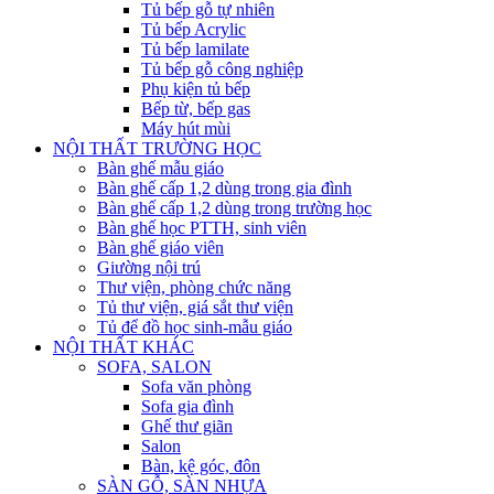
Tủ bếp gỗ tự nhiên
Tủ bếp Acrylic
Tủ bếp lamilate
Tủ bếp gỗ công nghiệp
Phụ kiện tủ bếp
Bếp từ, bếp gas
Máy hút mùi
NỘI THẤT TRƯỜNG HỌC
Bàn ghế mẫu giáo
Bàn ghế cấp 1,2 dùng trong gia đình
Bàn ghế cấp 1,2 dùng trong trường học
Bàn ghế học PTTH, sinh viên
Bàn ghế giáo viên
Giường nội trú
Thư viện, phòng chức năng
Tủ thư viện, giá sắt thư viện
Tủ để đồ học sinh-mẫu giáo
NỘI THẤT KHÁC
SOFA, SALON
Sofa văn phòng
Sofa gia đình
Ghế thư giãn
Salon
Bàn, kệ góc, đôn
SÀN GỖ, SÀN NHỰA