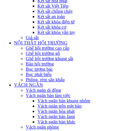
Két sắt hòa phát
Két sắt Việt Tiệp
Két sắt chống cháy
Két sắt an toàn
Két sắt khóa điện tử
Két sắt khóa cơ
Két sắt khóa vân tay
Giá sắt
NỘI THẤT HỘI TRƯỜNG
Ghế hội trường cao cấp
Ghế hội trường gỗ
Ghế hội trường khung sắt
Bàn hội trường
Bục tượng bác
Bục phát biểu
Phông, rèm sân khấu
VÁCH NGĂN
Vách ngăn di động
Vách ngăn bàn làm việc
Vách ngăn bàn khung nhôm
Vách ngăn trên mặt bàn
Vách ngăn hòa phát
Vách ngăn bàn fami
Vách ngăn bàn khác
Vách ngăn phòng