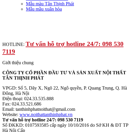
Mẫu màu Tân Thịnh Phát
Mẫu mầu xuân hòa
Tư vấn hỗ trợ hotline 24/7: 098 530
HOTLINE:
7119
Giới thiệu chung
CÔNG TY CỔ PHẦN ĐẦU TƯ VÀ SẢN XUẤT NỘI THẤT
TÂN THỊNH PHÁT
VPGD: Số 5, Dãy X, Ngõ 22, Ngô quyền, P. Quang Trung, Q. Hà
Đông, Hà Nội
Điện thoại: 024.33.535.888
Fax: 024.33.521.686
Email: tanthinhphatnoithat@gmail.com
Website:
www.noithattanthinhphat.vn
Tư vấn hỗ trợ hotline 24/7: 098 530 7119
Số ĐKKD: 0107593585 cấp ngày 10/10/2016 do Sở KH & ĐT TP
Hà Nội Cấp