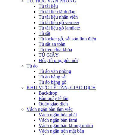
TỦ, HỘC VĂN PHÒNG
Tủ tài liệu
Tủ tài liệu lãnh đạo
Tủ tài liệu nhân viên
Tủ tài liệu gỗ verneer
Tủ tài liệu gỗ lamilate
Tủ sắt
Tủ locker gỗ, sắt sơn tĩnh điện
Tủ sắt an toàn
Tủ treo chìa khóa
TỦ GIẦY
Hộc, tủ phụ, góc nối
Tủ áo
Tủ áo văn phòng
Tủ áo bằng sắt
Tủ áo bằng gỗ
KHU VỰC LỄ TÂN, GIAO DỊCH
Backdrop
Bàn quầy lễ tân
Quầy giao dịch
Vách ngăn bàn làm việc
Vách ngăn hòa phát
Vách ngăn bàn fami
Vách ngăn bàn khung nhôm
Vách ngăn trên mặt bàn