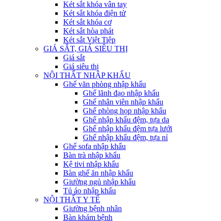
Két sắt khóa vân tay
Két sắt khóa điện tử
Két sắt khóa cơ
Két sắt hòa phát
Két sắt Việt Tiệp
GIÁ SẮT, GIÁ SIÊU THỊ
Giá sắt
Giá siêu thị
NỘI THẤT NHẬP KHẨU
Ghế văn phòng nhập khẩu
Ghế lãnh đạo nhập khẩu
Ghế nhân viên nhập khẩu
Ghế phòng họp nhập khẩu
Ghế nhập khẩu đệm, tựa da
Ghế nhập khẩu đệm tựa lưới
Ghế nhập khẩu đệm, tựa nỉ
Ghế sofa nhập khẩu
Bàn trà nhập khẩu
Kệ tivi nhập khẩu
Bàn ghế ăn nhập khẩu
Giường ngủ nhập khẩu
Tủ áo nhập khẩu
NỘI THẤT Y TẾ
Giường bệnh nhân
Bàn khám bệnh