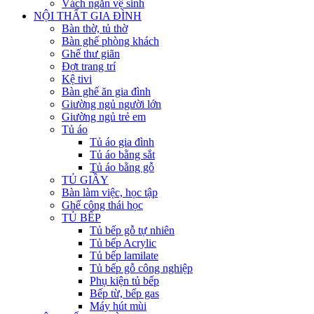
Vách ngăn vệ sinh
NỘI THẤT GIA ĐÌNH
Bàn thờ, tủ thờ
Bàn ghế phòng khách
Ghế thư giãn
Đợt trang trí
Kệ tivi
Bàn ghế ăn gia đình
Giường ngủ người lớn
Giường ngủ trẻ em
Tủ áo
Tủ áo gia đình
Tủ áo bằng sắt
Tủ áo bằng gỗ
TỦ GIẦY
Bàn làm việc, học tập
Ghế công thái học
TỦ BẾP
Tủ bếp gỗ tự nhiên
Tủ bếp Acrylic
Tủ bếp lamilate
Tủ bếp gỗ công nghiệp
Phụ kiện tủ bếp
Bếp từ, bếp gas
Máy hút mùi