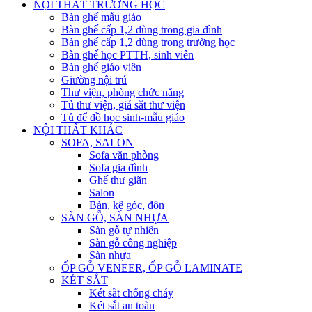
NỘI THẤT TRƯỜNG HỌC
Bàn ghế mẫu giáo
Bàn ghế cấp 1,2 dùng trong gia đình
Bàn ghế cấp 1,2 dùng trong trường học
Bàn ghế học PTTH, sinh viên
Bàn ghế giáo viên
Giường nội trú
Thư viện, phòng chức năng
Tủ thư viện, giá sắt thư viện
Tủ để đồ học sinh-mẫu giáo
NỘI THẤT KHÁC
SOFA, SALON
Sofa văn phòng
Sofa gia đình
Ghế thư giãn
Salon
Bàn, kệ góc, đôn
SÀN GỖ, SÀN NHỰA
Sàn gỗ tự nhiên
Sàn gỗ công nghiệp
Sàn nhựa
ỐP GỖ VENEER, ỐP GỖ LAMINATE
KÉT SẮT
Két sắt chống cháy
Két sắt an toàn