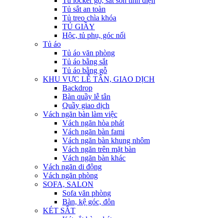
Tủ locker gỗ, sắt sơn tĩnh điện
Tủ sắt an toàn
Tủ treo chìa khóa
TỦ GIẦY
Hộc, tủ phụ, góc nối
Tủ áo
Tủ áo văn phòng
Tủ áo bằng sắt
Tủ áo bằng gỗ
KHU VỰC LỄ TÂN, GIAO DỊCH
Backdrop
Bàn quầy lễ tân
Quầy giao dịch
Vách ngăn bàn làm việc
Vách ngăn hòa phát
Vách ngăn bàn fami
Vách ngăn bàn khung nhôm
Vách ngăn trên mặt bàn
Vách ngăn bàn khác
Vách ngăn di động
Vách ngăn phòng
SOFA, SALON
Sofa văn phòng
Bàn, kệ góc, đôn
KÉT SẮT