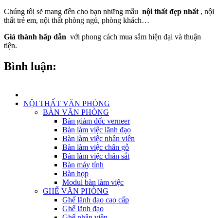
Chúng tôi sẽ mang đến cho bạn những mẫu
nội thất đẹp nhất
, nội
thất trẻ em, nội thất phòng ngủ, phòng khách…
Giá thành hấp dẫn
với phong cách mua sắm hiện đại và thuận
tiện.
Bình luận:
NỘI THẤT VĂN PHÒNG
BÀN VĂN PHÒNG
Bàn giám đốc verneer
Bàn làm việc lãnh đạo
Bàn làm việc nhân viên
Bàn làm việc chân gỗ
Bàn làm việc chân sắt
Bàn máy tính
Bàn họp
Modul bàn làm việc
GHẾ VĂN PHÒNG
Ghế lãnh đạo cao cấp
Ghế lãnh đạo
Ghế nhân viên