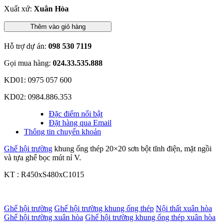
Xuất xứ:
Xuân Hòa
Thêm vào giỏ hàng
Hỗ trợ dự án:
098 530 7119
Gọi mua hàng:
024.33.535.888
KD01: 0975 057 600
KD02: 0984.886.353
Đặc điểm nổi bật
Đặt hàng qua Email
Thông tin chuyển khoản
Ghế hội trường
khung ống thép 20×20 sơn bột tĩnh điện, mặt ngồi
và tựa ghế bọc mút nỉ V.
KT : R450xS480xC1015
Ghế hội trường
Ghế hội trường khung ống thép
Nội thất xuân hòa
Ghế hội trường xuân hòa
Ghế hội trường khung ống thép xuân hòa