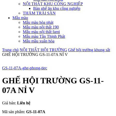
NỘI THẤT KHU CÔNG NGHIỆP
Bàn ghế ăn khu công nghiệp
THẢM TRẢI SÀN
Mẫu màu
Mẫu màu hòa phát
Mẫu màu nội thất 190
Mẫu màu nội thất fami
Mẫu màu Tân Thịnh Phát
Mẫu mầu xuân hòa
Trang chủ
NỘI THẤT HỘI TRƯỜNG
Ghế hội trường khung sắt
GHẾ HỘI TRƯỜNG GS-11-07A NỈ V
GS-11-07A-ghe-phong-tiec
GHẾ HỘI TRƯỜNG GS-11-
07A NỈ V
Giá bán:
Liên hệ
Mã sản phẩm:
GS-11-07A