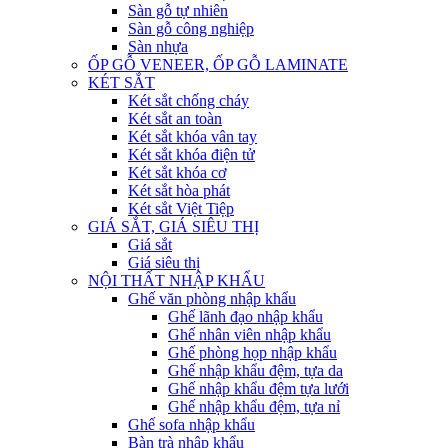
Sàn gỗ tự nhiên
Sàn gỗ công nghiệp
Sàn nhựa
ỐP GỖ VENEER, ỐP GỖ LAMINATE
KÉT SẮT
Két sắt chống cháy
Két sắt an toàn
Két sắt khóa vân tay
Két sắt khóa điện tử
Két sắt khóa cơ
Két sắt hòa phát
Két sắt Việt Tiệp
GIÁ SẮT, GIÁ SIÊU THỊ
Giá sắt
Giá siêu thị
NỘI THẤT NHẬP KHẨU
Ghế văn phòng nhập khẩu
Ghế lãnh đạo nhập khẩu
Ghế nhân viên nhập khẩu
Ghế phòng họp nhập khẩu
Ghế nhập khẩu đệm, tựa da
Ghế nhập khẩu đệm tựa lưới
Ghế nhập khẩu đệm, tựa nỉ
Ghế sofa nhập khẩu
Bàn trà nhập khẩu