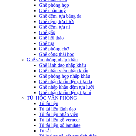
Ghế phòng họp
Ghế chân quỳ
Ghế đệm, tựa bằng da
Ghế đệm, tựa lưới
Ghế đệm, tựa nỉ
Ghế gấp
Ghế hội thảo
Ghế tựa
Ghế phòng chờ
Ghế công thái học
Ghế văn phòng nhập khẩu
Ghế lãnh đạo nhập khẩu
Ghế nhân viên nhập khẩu
Ghế phòng họp nhập khẩu
Ghế nhập khẩu đệm, tựa da
Ghế nhập khẩu đệm tựa lưới
Ghế nhập khẩu đệm, tựa nỉ
TỦ, HỘC VĂN PHÒNG
Tủ tài liệu
Tủ tài liệu lãnh đạo
Tủ tài liệu nhân viên
Tủ tài liệu gỗ verneer
Tủ tài liệu gỗ lamilate
Tủ sắt