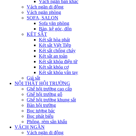
Vách ngăn bàn khác
Vách ngăn di động
Vách ngăn phòng
SOFA, SALON
Sofa văn phòng
Bàn, kệ góc, đôn
KÉT SẮT
Két sắt hòa phát
Két sắt Việt Tiệp
Két sắt chống cháy
Két sắt an toàn
Két sắt khóa điện tử
Két sắt khóa cơ
Két sắt khóa vân tay
Giá sắt
NỘI THẤT HỘI TRƯỜNG
Ghế hội trường cao cấp
Ghế hội trường gỗ
Ghế hội trường khung sắt
Bàn hội trường
Bục tượng bác
Bục phát biểu
Phông, rèm sân khấu
VÁCH NGĂN
Vách ngăn di động