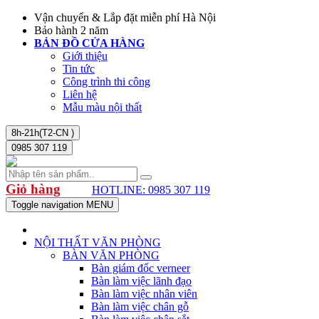
Vận chuyển & Lắp đặt miễn phí Hà Nội
Bảo hành 2 năm
BẢN ĐỒ CỬA HÀNG
Giới thiệu
Tin tức
Công trình thi công
Liên hệ
Mẫu màu nội thất
8h-21h(T2-CN )
0985 307 119
Giỏ hàng
HOTLINE: 0985 307 119
Toggle navigation
MENU
NỘI THẤT VĂN PHÒNG
BÀN VĂN PHÒNG
Bàn giám đốc verneer
Bàn làm việc lãnh đạo
Bàn làm việc nhân viên
Bàn làm việc chân gỗ