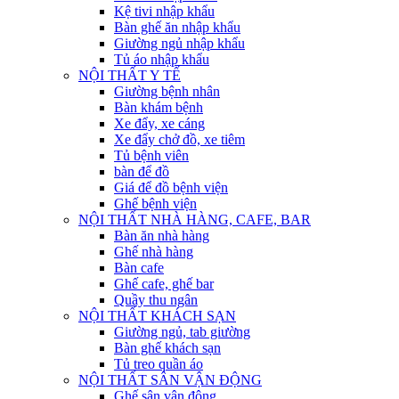
Kệ tivi nhập khẩu
Bàn ghế ăn nhập khẩu
Giường ngủ nhập khẩu
Tủ áo nhập khẩu
NỘI THẤT Y TẾ
Giường bệnh nhân
Bàn khám bệnh
Xe đẩy, xe cáng
Xe đẩy chở đồ, xe tiêm
Tủ bệnh viên
bàn để đồ
Giá để đồ bệnh viện
Ghế bệnh viện
NỘI THẤT NHÀ HÀNG, CAFE, BAR
Bàn ăn nhà hàng
Ghế nhà hàng
Bàn cafe
Ghế cafe, ghế bar
Quầy thu ngân
NỘI THẤT KHÁCH SẠN
Giường ngủ, tab giường
Bàn ghế khách sạn
Tủ treo quần áo
NỘI THẤT SÂN VẬN ĐỘNG
Ghế sân vận động