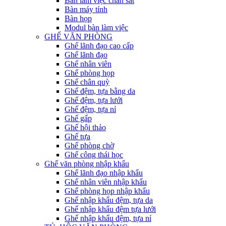
Bàn làm việc chân sắt
Bàn máy tính
Bàn họp
Modul bàn làm việc
GHẾ VĂN PHÒNG
Ghế lãnh đạo cao cấp
Ghế lãnh đạo
Ghế nhân viên
Ghế phòng họp
Ghế chân quỳ
Ghế đệm, tựa bằng da
Ghế đệm, tựa lưới
Ghế đệm, tựa nỉ
Ghế gấp
Ghế hội thảo
Ghế tựa
Ghế phòng chờ
Ghế công thái học
Ghế văn phòng nhập khẩu
Ghế lãnh đạo nhập khẩu
Ghế nhân viên nhập khẩu
Ghế phòng họp nhập khẩu
Ghế nhập khẩu đệm, tựa da
Ghế nhập khẩu đệm tựa lưới
Ghế nhập khẩu đệm, tựa nỉ