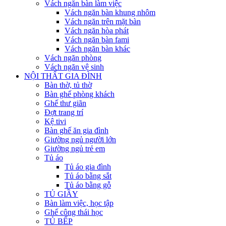
Vách ngăn bàn làm việc
Vách ngăn bàn khung nhôm
Vách ngăn trên mặt bàn
Vách ngăn hòa phát
Vách ngăn bàn fami
Vách ngăn bàn khác
Vách ngăn phòng
Vách ngăn vệ sinh
NỘI THẤT GIA ĐÌNH
Bàn thờ, tủ thờ
Bàn ghế phòng khách
Ghế thư giãn
Đợt trang trí
Kệ tivi
Bàn ghế ăn gia đình
Giường ngủ người lớn
Giường ngủ trẻ em
Tủ áo
Tủ áo gia đình
Tủ áo bằng sắt
Tủ áo bằng gỗ
TỦ GIẦY
Bàn làm việc, học tập
Ghế công thái học
TỦ BẾP