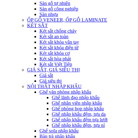
Sàn gỗ tự nhiên
Sàn gỗ công nghiệp
Sàn nhựa
ỐP GỖ VENEER, ỐP GỖ LAMINATE
KÉT SẮT
Két sắt chống cháy
Két sắt an toàn
Két sắt khóa vân tay
Két sắt khóa điện tử
Két sắt khóa cơ
Két sắt hòa phát
Két sắt Việt Tiệp
GIÁ SẮT, GIÁ SIÊU THỊ
Giá sắt
Giá siêu thị
NỘI THẤT NHẬP KHẨU
Ghế văn phòng nhập khẩu
Ghế lãnh đạo nhập khẩu
Ghế nhân viên nhập khẩu
Ghế phòng họp nhập khẩu
Ghế nhập khẩu đệm, tựa da
Ghế nhập khẩu đệm tựa lưới
Ghế nhập khẩu đệm, tựa nỉ
Ghế sofa nhập khẩu
Bàn trà nhập khẩu