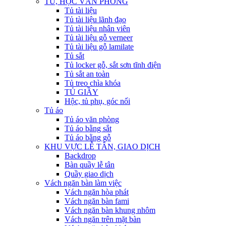
TỦ, HỘC VĂN PHÒNG
Tủ tài liệu
Tủ tài liệu lãnh đạo
Tủ tài liệu nhân viên
Tủ tài liệu gỗ verneer
Tủ tài liệu gỗ lamilate
Tủ sắt
Tủ locker gỗ, sắt sơn tĩnh điện
Tủ sắt an toàn
Tủ treo chìa khóa
TỦ GIẦY
Hộc, tủ phụ, góc nối
Tủ áo
Tủ áo văn phòng
Tủ áo bằng sắt
Tủ áo bằng gỗ
KHU VỰC LỄ TÂN, GIAO DỊCH
Backdrop
Bàn quầy lễ tân
Quầy giao dịch
Vách ngăn bàn làm việc
Vách ngăn hòa phát
Vách ngăn bàn fami
Vách ngăn bàn khung nhôm
Vách ngăn trên mặt bàn