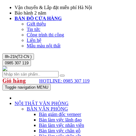
Vận chuyển & Lắp đặt miễn phí Hà Nội
Bảo hành 2 năm
BẢN ĐỒ CỬA HÀNG
Giới thiệu
Tin tức
Công trình thi công
Liên hệ
Mẫu màu nội thất
8h-21h(T2-CN )
0985 307 119
Giỏ hàng
HOTLINE: 0985 307 119
Toggle navigation
MENU
NỘI THẤT VĂN PHÒNG
BÀN VĂN PHÒNG
Bàn giám đốc verneer
Bàn làm việc lãnh đạo
Bàn làm việc nhân viên
Bàn làm việc chân gỗ