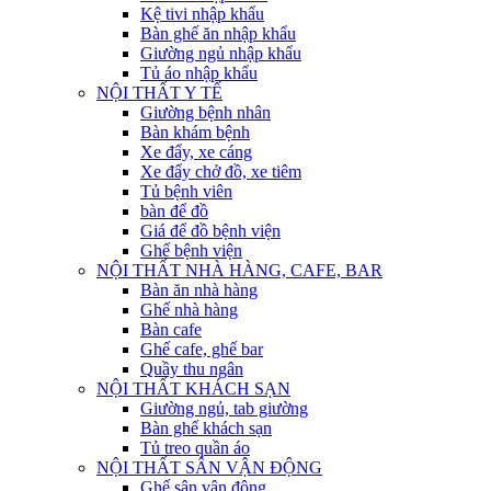
Kệ tivi nhập khẩu
Bàn ghế ăn nhập khẩu
Giường ngủ nhập khẩu
Tủ áo nhập khẩu
NỘI THẤT Y TẾ
Giường bệnh nhân
Bàn khám bệnh
Xe đẩy, xe cáng
Xe đẩy chở đồ, xe tiêm
Tủ bệnh viên
bàn để đồ
Giá để đồ bệnh viện
Ghế bệnh viện
NỘI THẤT NHÀ HÀNG, CAFE, BAR
Bàn ăn nhà hàng
Ghế nhà hàng
Bàn cafe
Ghế cafe, ghế bar
Quầy thu ngân
NỘI THẤT KHÁCH SẠN
Giường ngủ, tab giường
Bàn ghế khách sạn
Tủ treo quần áo
NỘI THẤT SÂN VẬN ĐỘNG
Ghế sân vận động