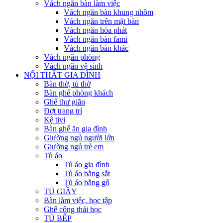
Vách ngăn bàn làm việc
Vách ngăn bàn khung nhôm
Vách ngăn trên mặt bàn
Vách ngăn hòa phát
Vách ngăn bàn fami
Vách ngăn bàn khác
Vách ngăn phòng
Vách ngăn vệ sinh
NỘI THẤT GIA ĐÌNH
Bàn thờ, tủ thờ
Bàn ghế phòng khách
Ghế thư giãn
Đợt trang trí
Kệ tivi
Bàn ghế ăn gia đình
Giường ngủ người lớn
Giường ngủ trẻ em
Tủ áo
Tủ áo gia đình
Tủ áo bằng sắt
Tủ áo bằng gỗ
TỦ GIẦY
Bàn làm việc, học tập
Ghế công thái học
TỦ BẾP