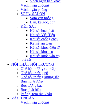
Vách ngăn bàn khác
Vách ngăn di động
Vách ngăn phòng
SOFA, SALON
Sofa văn phòng
Bàn, kệ góc, đôn
KÉT SẮT
Két sắt hòa phát
Két sắt Việt Tiệp
Két sắt chống cháy
Két sắt an toàn
Két sắt khóa điện tử
Két sắt khóa cơ
Két sắt khóa vân tay
Giá sắt
NỘI THẤT HỘI TRƯỜNG
Ghế hội trường cao cấp
Ghế hội trường gỗ
Ghế hội trường khung sắt
Bàn hội trường
Bục tượng bác
Bục phát biểu
Phông, rèm sân khấu
VÁCH NGĂN
Vách ngăn di động