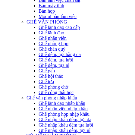
Bàn làm việc chân sắt
Bàn máy tính
Bàn họp
Modul bàn làm việc
GHẾ VĂN PHÒNG
Ghế lãnh đạo cao cấp
Ghế lãnh đạo
Ghế nhân viên
Ghế phòng họp
Ghế chân quỳ
Ghế đệm, tựa bằng da
Ghế đệm, tựa lưới
Ghế đệm, tựa nỉ
Ghế gấp
Ghế hội thảo
Ghế tựa
Ghế phòng chờ
Ghế công thái học
Ghế văn phòng nhập khẩu
Ghế lãnh đạo nhập khẩu
Ghế nhân viên nhập khẩu
Ghế phòng họp nhập khẩu
Ghế nhập khẩu đệm, tựa da
Ghế nhập khẩu đệm tựa lưới
Ghế nhập khẩu đệm, tựa nỉ