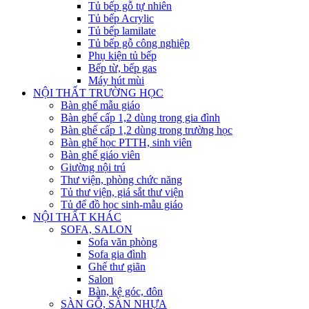
Tủ bếp gỗ tự nhiên
Tủ bếp Acrylic
Tủ bếp lamilate
Tủ bếp gỗ công nghiệp
Phụ kiện tủ bếp
Bếp từ, bếp gas
Máy hút mùi
NỘI THẤT TRƯỜNG HỌC
Bàn ghế mẫu giáo
Bàn ghế cấp 1,2 dùng trong gia đình
Bàn ghế cấp 1,2 dùng trong trường học
Bàn ghế học PTTH, sinh viên
Bàn ghế giáo viên
Giường nội trú
Thư viện, phòng chức năng
Tủ thư viện, giá sắt thư viện
Tủ để đồ học sinh-mẫu giáo
NỘI THẤT KHÁC
SOFA, SALON
Sofa văn phòng
Sofa gia đình
Ghế thư giãn
Salon
Bàn, kệ góc, đôn
SÀN GỖ, SÀN NHỰA