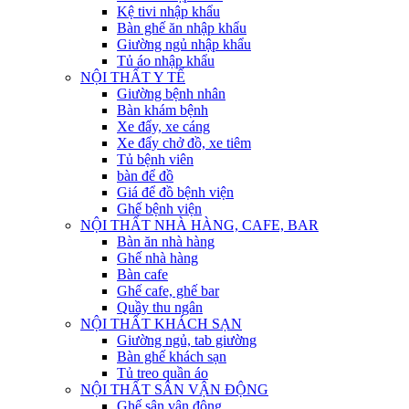
Kệ tivi nhập khẩu
Bàn ghế ăn nhập khẩu
Giường ngủ nhập khẩu
Tủ áo nhập khẩu
NỘI THẤT Y TẾ
Giường bệnh nhân
Bàn khám bệnh
Xe đẩy, xe cáng
Xe đẩy chở đồ, xe tiêm
Tủ bệnh viên
bàn để đồ
Giá để đồ bệnh viện
Ghế bệnh viện
NỘI THẤT NHÀ HÀNG, CAFE, BAR
Bàn ăn nhà hàng
Ghế nhà hàng
Bàn cafe
Ghế cafe, ghế bar
Quầy thu ngân
NỘI THẤT KHÁCH SẠN
Giường ngủ, tab giường
Bàn ghế khách sạn
Tủ treo quần áo
NỘI THẤT SÂN VẬN ĐỘNG
Ghế sân vận động