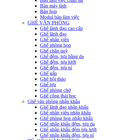
Bàn làm việc chân sắt
Bàn máy tính
Bàn họp
Modul bàn làm việc
GHẾ VĂN PHÒNG
Ghế lãnh đạo cao cấp
Ghế lãnh đạo
Ghế nhân viên
Ghế phòng họp
Ghế chân quỳ
Ghế đệm, tựa bằng da
Ghế đệm, tựa lưới
Ghế đệm, tựa nỉ
Ghế gấp
Ghế hội thảo
Ghế tựa
Ghế phòng chờ
Ghế công thái học
Ghế văn phòng nhập khẩu
Ghế lãnh đạo nhập khẩu
Ghế nhân viên nhập khẩu
Ghế phòng họp nhập khẩu
Ghế nhập khẩu đệm, tựa da
Ghế nhập khẩu đệm tựa lưới
Ghế nhập khẩu đệm, tựa nỉ