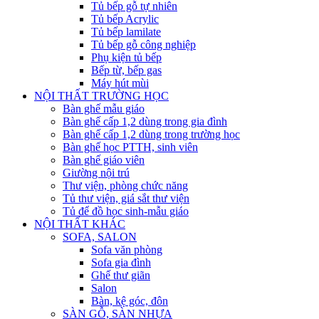
Tủ bếp gỗ tự nhiên
Tủ bếp Acrylic
Tủ bếp lamilate
Tủ bếp gỗ công nghiệp
Phụ kiện tủ bếp
Bếp từ, bếp gas
Máy hút mùi
NỘI THẤT TRƯỜNG HỌC
Bàn ghế mẫu giáo
Bàn ghế cấp 1,2 dùng trong gia đình
Bàn ghế cấp 1,2 dùng trong trường học
Bàn ghế học PTTH, sinh viên
Bàn ghế giáo viên
Giường nội trú
Thư viện, phòng chức năng
Tủ thư viện, giá sắt thư viện
Tủ để đồ học sinh-mẫu giáo
NỘI THẤT KHÁC
SOFA, SALON
Sofa văn phòng
Sofa gia đình
Ghế thư giãn
Salon
Bàn, kệ góc, đôn
SÀN GỖ, SÀN NHỰA