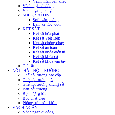
Vách ngăn bàn khác
Vách ngăn di động
Vách ngăn phòng
SOFA, SALON
Sofa văn phòng
Bàn, kệ góc, đôn
KÉT SẮT
Két sắt hòa phát
Két sắt Việt Tiệp
Két sắt chống cháy
Két sắt an toàn
Két sắt khóa điện tử
Két sắt khóa cơ
Két sắt khóa vân tay
Giá sắt
NỘI THẤT HỘI TRƯỜNG
Ghế hội trường cao cấp
Ghế hội trường gỗ
Ghế hội trường khung sắt
Bàn hội trường
Bục tượng bác
Bục phát biểu
Phông, rèm sân khấu
VÁCH NGĂN
Vách ngăn di động