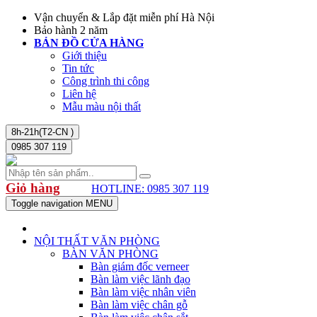
Vận chuyển & Lắp đặt miễn phí Hà Nội
Bảo hành 2 năm
BẢN ĐỒ CỬA HÀNG
Giới thiệu
Tin tức
Công trình thi công
Liên hệ
Mẫu màu nội thất
8h-21h(T2-CN )
0985 307 119
Giỏ hàng
HOTLINE: 0985 307 119
Toggle navigation
MENU
NỘI THẤT VĂN PHÒNG
BÀN VĂN PHÒNG
Bàn giám đốc verneer
Bàn làm việc lãnh đạo
Bàn làm việc nhân viên
Bàn làm việc chân gỗ