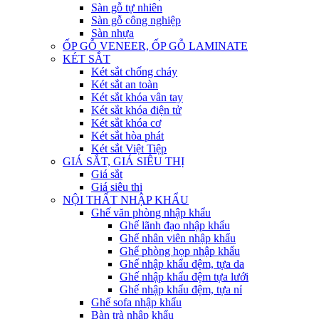
Sàn gỗ tự nhiên
Sàn gỗ công nghiệp
Sàn nhựa
ỐP GỖ VENEER, ỐP GỖ LAMINATE
KÉT SẮT
Két sắt chống cháy
Két sắt an toàn
Két sắt khóa vân tay
Két sắt khóa điện tử
Két sắt khóa cơ
Két sắt hòa phát
Két sắt Việt Tiệp
GIÁ SẮT, GIÁ SIÊU THỊ
Giá sắt
Giá siêu thị
NỘI THẤT NHẬP KHẨU
Ghế văn phòng nhập khẩu
Ghế lãnh đạo nhập khẩu
Ghế nhân viên nhập khẩu
Ghế phòng họp nhập khẩu
Ghế nhập khẩu đệm, tựa da
Ghế nhập khẩu đệm tựa lưới
Ghế nhập khẩu đệm, tựa nỉ
Ghế sofa nhập khẩu
Bàn trà nhập khẩu