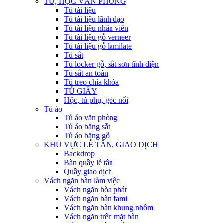
TỦ, HỘC VĂN PHÒNG
Tủ tài liệu
Tủ tài liệu lãnh đạo
Tủ tài liệu nhân viên
Tủ tài liệu gỗ verneer
Tủ tài liệu gỗ lamilate
Tủ sắt
Tủ locker gỗ, sắt sơn tĩnh điện
Tủ sắt an toàn
Tủ treo chìa khóa
TỦ GIẦY
Hộc, tủ phụ, góc nối
Tủ áo
Tủ áo văn phòng
Tủ áo bằng sắt
Tủ áo bằng gỗ
KHU VỰC LỄ TÂN, GIAO DỊCH
Backdrop
Bàn quầy lễ tân
Quầy giao dịch
Vách ngăn bàn làm việc
Vách ngăn hòa phát
Vách ngăn bàn fami
Vách ngăn bàn khung nhôm
Vách ngăn trên mặt bàn