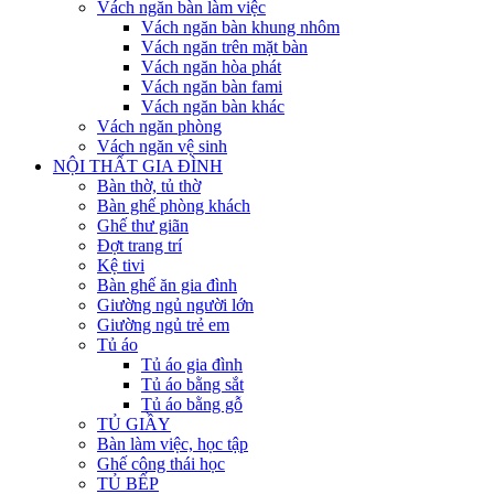
Vách ngăn bàn làm việc
Vách ngăn bàn khung nhôm
Vách ngăn trên mặt bàn
Vách ngăn hòa phát
Vách ngăn bàn fami
Vách ngăn bàn khác
Vách ngăn phòng
Vách ngăn vệ sinh
NỘI THẤT GIA ĐÌNH
Bàn thờ, tủ thờ
Bàn ghế phòng khách
Ghế thư giãn
Đợt trang trí
Kệ tivi
Bàn ghế ăn gia đình
Giường ngủ người lớn
Giường ngủ trẻ em
Tủ áo
Tủ áo gia đình
Tủ áo bằng sắt
Tủ áo bằng gỗ
TỦ GIẦY
Bàn làm việc, học tập
Ghế công thái học
TỦ BẾP