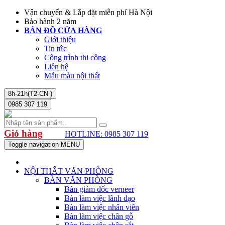
Vận chuyển & Lắp đặt miễn phí Hà Nội
Bảo hành 2 năm
BẢN ĐỒ CỬA HÀNG
Giới thiệu
Tin tức
Công trình thi công
Liên hệ
Mẫu màu nội thất
8h-21h(T2-CN )
0985 307 119
Giỏ hàng
HOTLINE: 0985 307 119
Toggle navigation
MENU
NỘI THẤT VĂN PHÒNG
BÀN VĂN PHÒNG
Bàn giám đốc verneer
Bàn làm việc lãnh đạo
Bàn làm việc nhân viên
Bàn làm việc chân gỗ