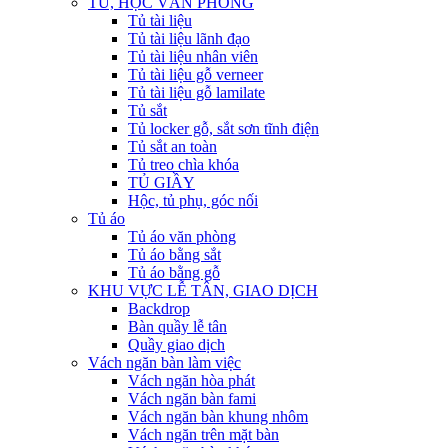
TỦ, HỘC VĂN PHÒNG
Tủ tài liệu
Tủ tài liệu lãnh đạo
Tủ tài liệu nhân viên
Tủ tài liệu gỗ verneer
Tủ tài liệu gỗ lamilate
Tủ sắt
Tủ locker gỗ, sắt sơn tĩnh điện
Tủ sắt an toàn
Tủ treo chìa khóa
TỦ GIẦY
Hộc, tủ phụ, góc nối
Tủ áo
Tủ áo văn phòng
Tủ áo bằng sắt
Tủ áo bằng gỗ
KHU VỰC LỄ TÂN, GIAO DỊCH
Backdrop
Bàn quầy lễ tân
Quầy giao dịch
Vách ngăn bàn làm việc
Vách ngăn hòa phát
Vách ngăn bàn fami
Vách ngăn bàn khung nhôm
Vách ngăn trên mặt bàn