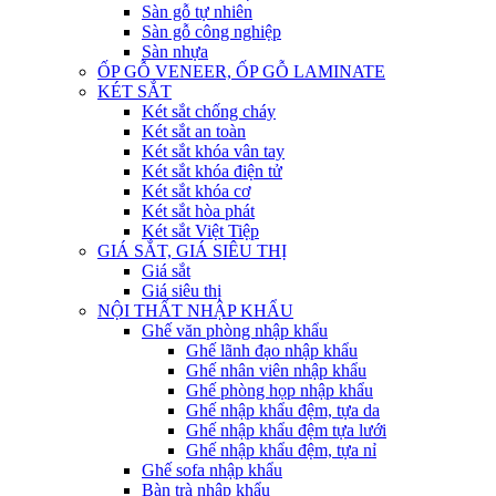
Sàn gỗ tự nhiên
Sàn gỗ công nghiệp
Sàn nhựa
ỐP GỖ VENEER, ỐP GỖ LAMINATE
KÉT SẮT
Két sắt chống cháy
Két sắt an toàn
Két sắt khóa vân tay
Két sắt khóa điện tử
Két sắt khóa cơ
Két sắt hòa phát
Két sắt Việt Tiệp
GIÁ SẮT, GIÁ SIÊU THỊ
Giá sắt
Giá siêu thị
NỘI THẤT NHẬP KHẨU
Ghế văn phòng nhập khẩu
Ghế lãnh đạo nhập khẩu
Ghế nhân viên nhập khẩu
Ghế phòng họp nhập khẩu
Ghế nhập khẩu đệm, tựa da
Ghế nhập khẩu đệm tựa lưới
Ghế nhập khẩu đệm, tựa nỉ
Ghế sofa nhập khẩu
Bàn trà nhập khẩu