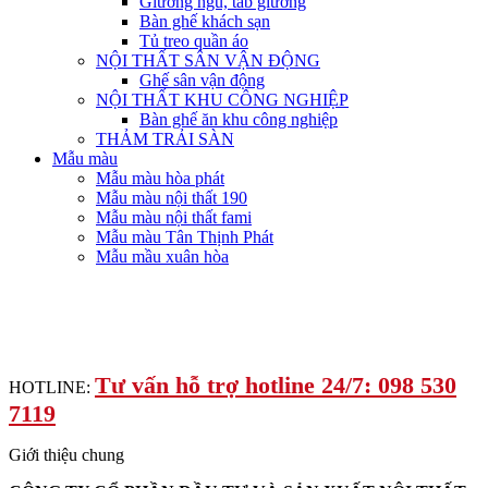
Giường ngủ, tab giường
Bàn ghế khách sạn
Tủ treo quần áo
NỘI THẤT SÂN VẬN ĐỘNG
Ghế sân vận động
NỘI THẤT KHU CÔNG NGHIỆP
Bàn ghế ăn khu công nghiệp
THẢM TRẢI SÀN
Mẫu màu
Mẫu màu hòa phát
Mẫu màu nội thất 190
Mẫu màu nội thất fami
Mẫu màu Tân Thịnh Phát
Mẫu mầu xuân hòa
Tư vấn hỗ trợ hotline 24/7: 098 530
HOTLINE:
7119
Giới thiệu chung