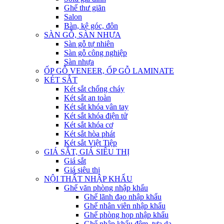
Ghế thư giãn
Salon
Bàn, kệ góc, đôn
SÀN GỖ, SÀN NHỰA
Sàn gỗ tự nhiên
Sàn gỗ công nghiệp
Sàn nhựa
ỐP GỖ VENEER, ỐP GỖ LAMINATE
KÉT SẮT
Két sắt chống cháy
Két sắt an toàn
Két sắt khóa vân tay
Két sắt khóa điện tử
Két sắt khóa cơ
Két sắt hòa phát
Két sắt Việt Tiệp
GIÁ SẮT, GIÁ SIÊU THỊ
Giá sắt
Giá siêu thị
NỘI THẤT NHẬP KHẨU
Ghế văn phòng nhập khẩu
Ghế lãnh đạo nhập khẩu
Ghế nhân viên nhập khẩu
Ghế phòng họp nhập khẩu
Ghế nhập khẩu đệm, tựa da