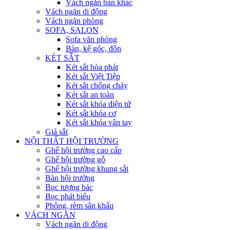
Vách ngăn bàn khác
Vách ngăn di động
Vách ngăn phòng
SOFA, SALON
Sofa văn phòng
Bàn, kệ góc, đôn
KÉT SẮT
Két sắt hòa phát
Két sắt Việt Tiệp
Két sắt chống cháy
Két sắt an toàn
Két sắt khóa điện tử
Két sắt khóa cơ
Két sắt khóa vân tay
Giá sắt
NỘI THẤT HỘI TRƯỜNG
Ghế hội trường cao cấp
Ghế hội trường gỗ
Ghế hội trường khung sắt
Bàn hội trường
Bục tượng bác
Bục phát biểu
Phông, rèm sân khấu
VÁCH NGĂN
Vách ngăn di động