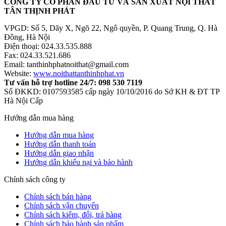
CÔNG TY CỔ PHẦN ĐẦU TƯ VÀ SẢN XUẤT NỘI THẤT
TÂN THỊNH PHÁT
VPGD: Số 5, Dãy X, Ngõ 22, Ngô quyền, P. Quang Trung, Q. Hà
Đông, Hà Nội
Điện thoại: 024.33.535.888
Fax: 024.33.521.686
Email: tanthinhphatnoithat@gmail.com
Website:
www.noithattanthinhphat.vn
Tư vấn hỗ trợ hotline 24/7: 098 530 7119
Số ĐKKD: 0107593585 cấp ngày 10/10/2016 do Sở KH & ĐT TP
Hà Nội Cấp
Hướng dẫn mua hàng
Hướng dẫn mua hàng
Hướng dẫn thanh toán
Hướng dẫn giao nhận
Hướng dẫn khiếu nại và bảo hành
Chính sách công ty
Chính sách bán hàng
Chính sách vận chuyển
Chính sách kiểm, đổi, trả hàng
Chính sách bảo hành sản phẩm