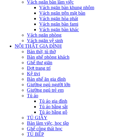
Vách ngăn bàn làm việc
Vách ngăn bàn khung nhôm
Vách ngăn trên mặt bàn
Vách ngăn hòa phát
Vách ngăn bàn fami
Vách ngăn bàn khác
Vách ngăn phòng
Vách ngăn vệ sinh
NỘI THẤT GIA ĐÌNH
Bàn thờ, tủ thờ
Bàn ghế phòng khách
Ghế thư giãn
Đợt trang trí
Kệ tivi
Bàn ghế ăn gia đình
Giường ngủ người lớn
Giường ngủ trẻ em
Tủ áo
Tủ áo gia đình
Tủ áo bằng sắt
Tủ áo bằng gỗ
TỦ GIẦY
Bàn làm việc, học tập
Ghế công thái học
TỦ BẾP