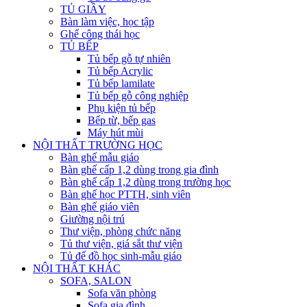
TỦ GIẦY
Bàn làm việc, học tập
Ghế công thái học
TỦ BẾP
Tủ bếp gỗ tự nhiên
Tủ bếp Acrylic
Tủ bếp lamilate
Tủ bếp gỗ công nghiệp
Phụ kiện tủ bếp
Bếp từ, bếp gas
Máy hút mùi
NỘI THẤT TRƯỜNG HỌC
Bàn ghế mẫu giáo
Bàn ghế cấp 1,2 dùng trong gia đình
Bàn ghế cấp 1,2 dùng trong trường học
Bàn ghế học PTTH, sinh viên
Bàn ghế giáo viên
Giường nội trú
Thư viện, phòng chức năng
Tủ thư viện, giá sắt thư viện
Tủ để đồ học sinh-mẫu giáo
NỘI THẤT KHÁC
SOFA, SALON
Sofa văn phòng
Sofa gia đình