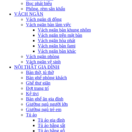
Bục phát biểu
Phông, rèm sân khấu
VÁCH NGĂN
Vách ngăn di động
Vách ngăn bàn làm việc
Vách ngăn bàn khung nhôm
Vách ngăn trên mặt bàn
Vách ngăn hòa phát
Vách ngăn bàn fami
Vách ngăn bàn khác
Vách ngăn phòng
Vách ngăn vệ sinh
NỘI THẤT GIA ĐÌNH
Bàn thờ, tủ thờ
Bàn ghế phòng khách
Ghế thư giãn
Đợt trang trí
Kệ tivi
Bàn ghế ăn gia đình
Giường ngủ người lớn
Giường ngủ trẻ em
Tủ áo
Tủ áo gia đình
Tủ áo bằng sắt
Tủ áo bằng gỗ