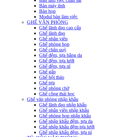
Bàn làm việc chân sắt
Bàn máy tính
Bàn họp
Modul bàn làm việc
GHẾ VĂN PHÒNG
Ghế lãnh đạo cao cấp
Ghế lãnh đạo
Ghế nhân viên
Ghế phòng họp
Ghế chân quỳ
Ghế đệm, tựa bằng da
Ghế đệm, tựa lưới
Ghế đệm, tựa nỉ
Ghế gấp
Ghế hội thảo
Ghế tựa
Ghế phòng chờ
Ghế công thái học
Ghế văn phòng nhập khẩu
Ghế lãnh đạo nhập khẩu
Ghế nhân viên nhập khẩu
Ghế phòng họp nhập khẩu
Ghế nhập khẩu đệm, tựa da
Ghế nhập khẩu đệm tựa lưới
Ghế nhập khẩu đệm, tựa nỉ