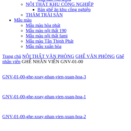
NỘI THẤT KHU CÔNG NGHIỆP
Bàn ghế ăn khu công nghiệp
THẢM TRẢI SÀN
Mẫu màu
Mẫu màu hòa phát
Mẫu màu nội thất 190
Mẫu màu nội thất fami
Mẫu màu Tân Thịnh Phát
Mẫu mầu xuân hòa
Trang chủ
NỘI THẤT VĂN PHÒNG
GHẾ VĂN PHÒNG
Ghế
nhân viên
GHẾ NHÂN VIÊN GNV-01-00
GNV-01-00-ghe-xoay-nhan-vien-xuan-hoa-3
GNV-01-00-ghe-xoay-nhan-vien-xuan-hoa-1
GNV-01-00-ghe-xoay-nhan-vien-xuan-hoa-2