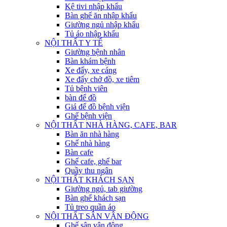
Kệ tivi nhập khẩu
Bàn ghế ăn nhập khẩu
Giường ngủ nhập khẩu
Tủ áo nhập khẩu
NỘI THẤT Y TẾ
Giường bệnh nhân
Bàn khám bệnh
Xe đẩy, xe cáng
Xe đẩy chở đồ, xe tiêm
Tủ bệnh viên
bàn để đồ
Giá để đồ bệnh viện
Ghế bệnh viện
NỘI THẤT NHÀ HÀNG, CAFE, BAR
Bàn ăn nhà hàng
Ghế nhà hàng
Bàn cafe
Ghế cafe, ghế bar
Quầy thu ngân
NỘI THẤT KHÁCH SẠN
Giường ngủ, tab giường
Bàn ghế khách sạn
Tủ treo quần áo
NỘI THẤT SÂN VẬN ĐỘNG
Ghế sân vận động