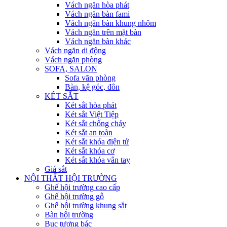
Vách ngăn hòa phát
Vách ngăn bàn fami
Vách ngăn bàn khung nhôm
Vách ngăn trên mặt bàn
Vách ngăn bàn khác
Vách ngăn di động
Vách ngăn phòng
SOFA, SALON
Sofa văn phòng
Bàn, kệ góc, đôn
KÉT SẮT
Két sắt hòa phát
Két sắt Việt Tiệp
Két sắt chống cháy
Két sắt an toàn
Két sắt khóa điện tử
Két sắt khóa cơ
Két sắt khóa vân tay
Giá sắt
NỘI THẤT HỘI TRƯỜNG
Ghế hội trường cao cấp
Ghế hội trường gỗ
Ghế hội trường khung sắt
Bàn hội trường
Bục tượng bác