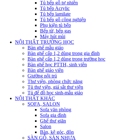
Tủ bếp gỗ tự nhiên
Tủ bếp Acrylic
Tủ bếp lamilate
Tủ bếp gỗ công nghiệp
Phụ kiện tủ bếp
Bếp từ, bếp gas
Máy hút mùi
NỘI THẤT TRƯỜNG HỌC
Bàn ghế mẫu giáo
Bàn ghế cấp 1,2 dùng trong gia đình
Bàn ghế cấp 1,2 dùng trong trường học
Bàn ghế học PTTH, sinh viên
Bàn ghế giáo viên
Giường nội trú
Thư viện, phòng chức năng
Tủ thư viện, giá sắt thư viện
Tủ để đồ học sinh-mẫu giáo
NỘI THẤT KHÁC
SOFA, SALON
Sofa văn phòng
Sofa gia đình
Ghế thư giãn
Salon
Bàn, kệ góc, đôn
SÀN GỖ, SÀN NHỰA