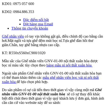
KD01: 0975 057 600
KD02: 0984.886.353
Đặc điểm nổi bật
Đặt hàng qua Email
Thông tin chuyển khoản
Ghế nhân viên
có tay vịn không gật gù, điều chỉnh độ cao bằng cần
hơi.Mặt ngồi và tựa ghế đệm mút bọc nỉ.Tựa ghế đàn hồi thư
giãn.Chân, tay ghế bằng nhựa cao cấp.
KT: R550xS560xC900/1020
Mầu sắc của Ghế nhân viên GNV-01-00 nội thất xuân hòa được
bọc nỉ màu sắc tùy chọn theo
bảng mầu nỉ nội thất xuân hòa
Ngoài sản phẩm Ghế nhân viên GNV-01-00 nội thất xuân hòa bạn
có thể tham khảo thêm các
mẫu ghế nhân viên bọc vải nỉ nội thất
xuân hòa
để lựa chọn phù hợp.
Do sản phẩm có sự cải tiến theo thời gian vì vậy cùng một mã
Ghế
nhân viên GNV-01-00 nội thất xuân hòa
sẽ có sự thay đổi khác
biệt đôi chút theo thời gian vì vậy quý khách lưu ý đơn giá, hình ảnh
cần căn cứ vào website này để so sánh: