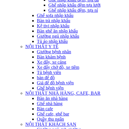
Ghế nhập khẩu đệm tựa lưới
Ghế nhập khẩu đệm, tựa nỉ
Ghế sofa nhập khẩu
Bàn trà nhập khẩu
Kệ tivi nhập khẩu
Bàn ghế ăn nhập khẩu
Giường ngủ nhập khẩu
Tủ áo nhập khẩu
NỘI THẤT Y TẾ
Giường bệnh nhân
Bàn khám bệnh
Xe đẩy, xe cáng
Xe đẩy chở đồ, xe tiêm
Tủ bệnh viên
bàn để đồ
Giá để đồ bệnh viện
Ghế bệnh viện
NỘI THẤT NHÀ HÀNG, CAFE, BAR
Bàn ăn nhà hàng
Ghế nhà hàng
Bàn cafe
Ghế cafe, ghế bar
Quầy thu ngân
NỘI THẤT KHÁCH SẠN