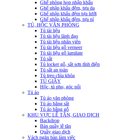
Ghế phòng họp nhập khẩu
Ghế nhập khẩu đệm, tựa da
Ghế nhập khẩu đệm tựa lưới
Ghế nhập khẩu đệm, tựa nỉ
TỦ, HỘC VĂN PHÒNG
Tủ tài liệu
Tủ tài liệu lãnh đạo
Tủ tài liệu nhân viên
Tủ tài liệu gỗ verneer
Tủ tài liệu gỗ lamilate
Tủ sắt
Tủ locker gỗ, sắt sơn tĩnh điện
Tủ sắt an toàn
Tủ treo chìa khóa
TỦ GIẦY
Hộc, tủ phụ, góc nối
Tủ áo
Tủ áo văn phòng
Tủ áo bằng sắt
Tủ áo bằng gỗ
KHU VỰC LỄ TÂN, GIAO DỊCH
Backdrop
Bàn quầy lễ tân
Quầy giao dịch
Vách ngăn bàn làm việc