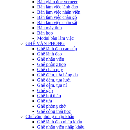
Bàn giám đốc verneer
Bàn làm việc lãnh đạo
Bàn làm việc nhân viên
Bàn làm việc chân gỗ
Bàn làm việc chân sắt
Bàn máy tính
Bàn họp
Modul bàn làm việc
GHẾ VĂN PHÒNG
Ghế lãnh đạo cao cấp
Ghế lãnh đạo
Ghế nhân viên
Ghế phòng họp
Ghế chân quỳ
Ghế đệm, tựa bằng da
Ghế đệm, tựa lưới
Ghế đệm, tựa nỉ
Ghế gấp
Ghế hội thảo
Ghế tựa
Ghế phòng chờ
Ghế công thái học
Ghế văn phòng nhập khẩu
Ghế lãnh đạo nhập khẩu
Ghế nhân viên nhập khẩu